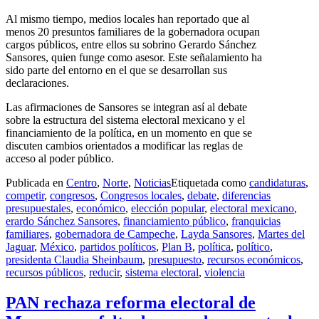
Al mismo tiempo, medios locales han reportado que al
menos 20 presuntos familiares de la gobernadora ocupan
cargos públicos, entre ellos su sobrino Gerardo Sánchez
Sansores, quien funge como asesor. Este señalamiento ha
sido parte del entorno en el que se desarrollan sus
declaraciones.
Las afirmaciones de Sansores se integran así al debate
sobre la estructura del sistema electoral mexicano y el
financiamiento de la política, en un momento en que se
discuten cambios orientados a modificar las reglas de
acceso al poder público.
Publicada en
Centro
,
Norte
,
Noticias
Etiquetada como
candidaturas
,
competir
,
congresos
,
Congresos locales
,
debate
,
diferencias
presupuestales
,
económico
,
elección popular
,
electoral mexicano
,
erardo Sánchez Sansores
,
financiamiento público
,
franquicias
familiares
,
gobernadora de Campeche
,
Layda Sansores
,
Martes del
Jaguar
,
México
,
partidos políticos
,
Plan B
,
política
,
político
,
presidenta Claudia Sheinbaum
,
presupuesto
,
recursos económicos
,
recursos públicos
,
reducir
,
sistema electoral
,
violencia
PAN rechaza reforma electoral de