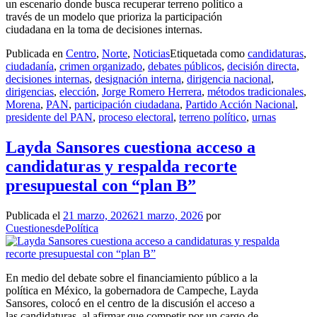
un escenario donde busca recuperar terreno político a
través de un modelo que prioriza la participación
ciudadana en la toma de decisiones internas.
Publicada en
Centro
,
Norte
,
Noticias
Etiquetada como
candidaturas
,
ciudadanía
,
crimen organizado
,
debates públicos
,
decisión directa
,
decisiones internas
,
designación interna
,
dirigencia nacional
,
dirigencias
,
elección
,
Jorge Romero Herrera
,
métodos tradicionales
,
Morena
,
PAN
,
participación ciudadana
,
Partido Acción Nacional
,
presidente del PAN
,
proceso electoral
,
terreno político
,
urnas
Layda Sansores cuestiona acceso a
candidaturas y respalda recorte
presupuestal con “plan B”
Publicada el
21 marzo, 2026
21 marzo, 2026
por
CuestionesdePolítica
En medio del debate sobre el financiamiento público a la
política en México, la gobernadora de Campeche, Layda
Sansores, colocó en el centro de la discusión el acceso a
las candidaturas, al afirmar que competir por un cargo de