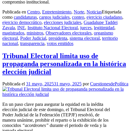
compromiso institucional.
Publicada en
Centro
,
Entretenimiento
,
Norte
,
Noticias
Etiquetada
como
candidaturas
,
cargos judiciales
,
conteo
,
ejercicio ciudadano
,
ejercicio democrático
,
elecciones judiciales
,
Guadalupe Taddei
Zavala
,
INE
,
Instituto Nacional Electoral
,
jueces
,
legitimidad
,
magistrados
,
ministros
,
Observadores electorales
,
organismo
electoral
,
Poder Judicial
,
presidenta
,
sistema electoral
,
territorio
nacional
,
transparencia
,
votos emitidos
Tribunal Electoral limita uso de
propaganda personalizada en la histórica
elección judicial
Publicada el
31 mayo, 2025
31 mayo, 2025
por
CuestionesdePolítica
En un paso clave para asegurar la equidad en la inédita
elección judicial de este domingo, el Tribunal Electoral del
Poder Judicial de la Federación (TEPJF) resolvió, de
manera unánime, prohibir el reparto o la exhibición de los
conocidos
“acordeones”
durante el periodo de veda y la
jornada electoral.