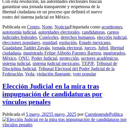
Con esta resolución, las autoridades electorales buscan
garantizar una jornada transparente y respetuosa de la
libertad ciudadana en un proceso que definirá el nuevo
rostro del sistema judicial en México.
Publicada en
Centro
,
Norte
,
Noticias
Etiquetada como
acordeones
,
autonomía judicial
,
autoridades electorales
,
candidaturas
,
cargos
judiciales federales
,
Conóceles
,
derechos humanos
,
elección judicial
,
elecciones populares
,
equidad
,
esolución
,
Estado mexicano
,
Guadalupe Taddei Zavala
,
jornada electoral
,
jueces
,
Jufed
,
libertad
ciudadana
,
magistrado Felipe Alfredo Fuentes Barrera
,
magistrados
,
México
,
ONU
,
Poder Judicial
,
protección
,
sectores académicos
,
sistema judicial
,
sistema judicial mexicano
,
TEPJF
,
Tribunal de
Disciplina Judicial
,
Tribunal Electoral del Poder Judicial de la
Federación
,
Veda
,
violación flagrante
,
voto popular
Elección Judicial en la mira tras
impugnación de candidaturas por
vínculos penales
Publicada el
5 mayo, 2025
5 mayo, 2025
por
CuestionesdePolítica