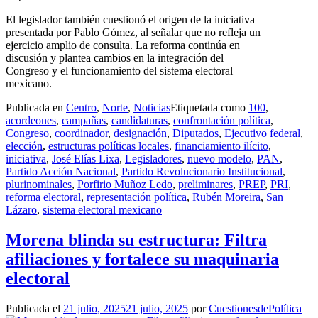
El legislador también cuestionó el origen de la iniciativa
presentada por Pablo Gómez, al señalar que no refleja un
ejercicio amplio de consulta. La reforma continúa en
discusión y plantea cambios en la integración del
Congreso y el funcionamiento del sistema electoral
mexicano.
Publicada en
Centro
,
Norte
,
Noticias
Etiquetada como
100
,
acordeones
,
campañas
,
candidaturas
,
confrontación política
,
Congreso
,
coordinador
,
designación
,
Diputados
,
Ejecutivo federal
,
elección
,
estructuras políticas locales
,
financiamiento ilícito
,
iniciativa
,
José Elías Lixa
,
Legisladores
,
nuevo modelo
,
PAN
,
Partido Acción Nacional
,
Partido Revolucionario Institucional
,
plurinominales
,
Porfirio Muñoz Ledo
,
preliminares
,
PREP
,
PRI
,
reforma electoral
,
representación política
,
Rubén Moreira
,
San
Lázaro
,
sistema electoral mexicano
Morena blinda su estructura: Filtra
afiliaciones y fortalece su maquinaria
electoral
Publicada el
21 julio, 2025
21 julio, 2025
por
CuestionesdePolítica