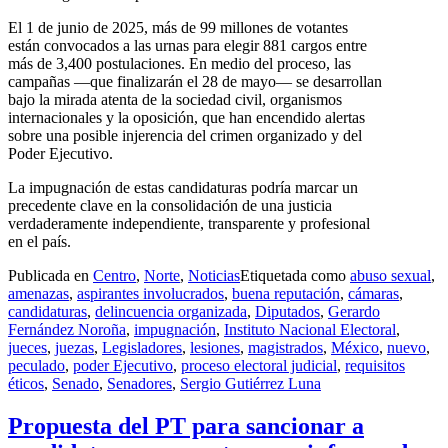
El 1 de junio de 2025, más de 99 millones de votantes
están convocados a las urnas para elegir 881 cargos entre
más de 3,400 postulaciones. En medio del proceso, las
campañas —que finalizarán el 28 de mayo— se desarrollan
bajo la mirada atenta de la sociedad civil, organismos
internacionales y la oposición, que han encendido alertas
sobre una posible injerencia del crimen organizado y del
Poder Ejecutivo.
La impugnación de estas candidaturas podría marcar un
precedente clave en la consolidación de una justicia
verdaderamente independiente, transparente y profesional
en el país.
Publicada en
Centro
,
Norte
,
Noticias
Etiquetada como
abuso sexual
,
amenazas
,
aspirantes involucrados
,
buena reputación
,
cámaras
,
candidaturas
,
delincuencia organizada
,
Diputados
,
Gerardo
Fernández Noroña
,
impugnación
,
Instituto Nacional Electoral
,
jueces
,
juezas
,
Legisladores
,
lesiones
,
magistrados
,
México
,
nuevo
,
peculado
,
poder Ejecutivo
,
proceso electoral judicial
,
requisitos
éticos
,
Senado
,
Senadores
,
Sergio Gutiérrez Luna
Propuesta del PT para sancionar a