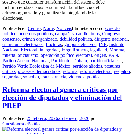
sostuvo que cualquier transformación del sistema debe
incluir medidas claras para impedir la influencia del
crimen organizado y garantizar la integridad de las
elecciones.
Publicada en
Centro
,
Norte
,
Noticias
Etiquetada como
acuerdo
político
,
acuerdos políticos
,
campañas
,
candidaturas
,
Congreso
,
consenso
,
crimen organizado
,
debilidad política
,
dirigente nacional
,
estructuras electorales
,
fracturas
,
grupos delictivos
,
INE
,
Instituto
Nacional Electoral
,
integridad
,
Jorge Romero
,
legalidad
,
Morena
,
muerta
,
oficialismo
,
operación político-electoral
,
origen
,
PAN
,
Partido Acción Nacional
,
Partido del Trabajo
,
partido oficialista
,
Partido Verde Ecologista de México
,
partidos aliados
,
posturas
críticas
,
procesos democráticos
,
reforma
,
reforma electoral
,
respaldo
,
seguridad
,
soberbia
,
transparencia
,
violencia política
Reforma electoral genera críticas por
elección de diputados y eliminación del
PREP
Publicada el
25 febrero, 2026
25 febrero, 2026
por
CuestionesdePolítica