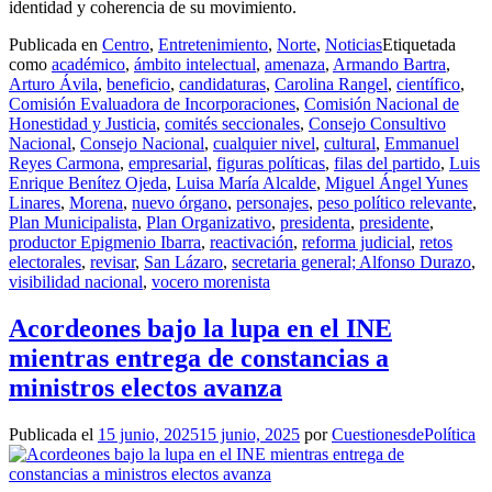
identidad y coherencia de su movimiento.
Publicada en
Centro
,
Entretenimiento
,
Norte
,
Noticias
Etiquetada
como
académico
,
ámbito intelectual
,
amenaza
,
Armando Bartra
,
Arturo Ávila
,
beneficio
,
candidaturas
,
Carolina Rangel
,
científico
,
Comisión Evaluadora de Incorporaciones
,
Comisión Nacional de
Honestidad y Justicia
,
comités seccionales
,
Consejo Consultivo
Nacional
,
Consejo Nacional
,
cualquier nivel
,
cultural
,
Emmanuel
Reyes Carmona
,
empresarial
,
figuras políticas
,
filas del partido
,
Luis
Enrique Benítez Ojeda
,
Luisa María Alcalde
,
Miguel Ángel Yunes
Linares
,
Morena
,
nuevo órgano
,
personajes
,
peso político relevante
,
Plan Municipalista
,
Plan Organizativo
,
presidenta
,
presidente
,
productor Epigmenio Ibarra
,
reactivación
,
reforma judicial
,
retos
electorales
,
revisar
,
San Lázaro
,
secretaria general; Alfonso Durazo
,
visibilidad nacional
,
vocero morenista
Acordeones bajo la lupa en el INE
mientras entrega de constancias a
ministros electos avanza
Publicada el
15 junio, 2025
15 junio, 2025
por
CuestionesdePolítica