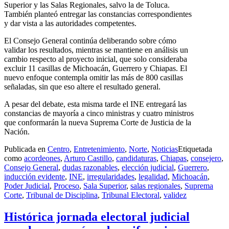
Superior y las Salas Regionales, salvo la de Toluca.
También planteó entregar las constancias correspondientes
y dar vista a las autoridades competentes.
El Consejo General continúa deliberando sobre cómo
validar los resultados, mientras se mantiene en análisis un
cambio respecto al proyecto inicial, que solo consideraba
excluir 11 casillas de Michoacán, Guerrero y Chiapas. El
nuevo enfoque contempla omitir las más de 800 casillas
señaladas, sin que eso altere el resultado general.
A pesar del debate, esta misma tarde el INE entregará las
constancias de mayoría a cinco ministras y cuatro ministros
que conformarán la nueva Suprema Corte de Justicia de la
Nación.
Publicada en
Centro
,
Entretenimiento
,
Norte
,
Noticias
Etiquetada
como
acordeones
,
Arturo Castillo
,
candidaturas
,
Chiapas
,
consejero
,
Consejo General
,
dudas razonables
,
elección judicial
,
Guerrero
,
inducción evidente
,
INE
,
irregularidades
,
legalidad
,
Michoacán
,
Poder Judicial
,
Proceso
,
Sala Superior
,
salas regionales
,
Suprema
Corte
,
Tribunal de Disciplina
,
Tribunal Electoral
,
validez
Histórica jornada electoral judicial