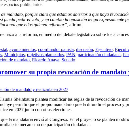
de espacios publicitarios.
 de mandato, porque claro que estamos abiertos a que haya revocació
sí pueda pedir el voto, y en cambio la oposición tenga expresamente p
stitucional que ellos quieren reformar”,
afirmó.
chazo a la reforma, en medio del debate legislativo sobre los alcances
stal
,
ayuntamientos
,
coordinador panista
,
discusión
,
Ejecutivo
,
Ejecuti
es
,
Municipios
,
objetivos planteados
,
PAN
,
participación ciudadana
,
Par
ción de mandato
,
Ricardo Anaya
,
Senado
promover su propia revocación de mandato y
 Claudia Sheinbaum plantea modificar las reglas de la revocación de man
 incluye permitir que el propio mandatario pueda difundir el proceso y 
ealice en 2027 junto con otras elecciones.
 que la mandataria envió al Congreso. En el proyecto se plantea modifica
sarrolla este mecanismo de participación ciudadana.