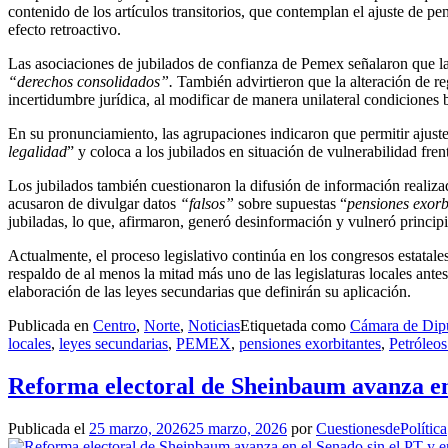
contenido de los artículos transitorios, que contemplan el ajuste de p
efecto retroactivo.
Las asociaciones de jubilados de confianza de Pemex señalaron que la
“derechos consolidados”.
También advirtieron que la alteración de reg
incertidumbre jurídica, al modificar de manera unilateral condiciones ba
En su pronunciamiento, las agrupaciones indicaron que permitir ajuste
legalidad
” y coloca a los jubilados en situación de vulnerabilidad fren
Los jubilados también cuestionaron la difusión de información realiz
acusaron de divulgar datos
“falsos”
sobre supuestas “
pensiones exorb
jubiladas, lo que, afirmaron, generó desinformación y vulneró princip
Actualmente, el proceso legislativo continúa en los congresos estatales 
respaldo de al menos la mitad más uno de las legislaturas locales antes
elaboración de las leyes secundarias que definirán su aplicación.
Publicada en
Centro
,
Norte
,
Noticias
Etiquetada como
Cámara de Dip
locales
,
leyes secundarias
,
PEMEX
,
pensiones exorbitantes
,
Petróleo
Reforma electoral de Sheinbaum avanza en 
Publicada el
25 marzo, 2026
25 marzo, 2026
por
CuestionesdePolítica