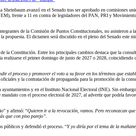
udia Sheinbaum avanzó en el Senado tras ser aprobado en comisiones un
VEM), frente a 11 en contra de legisladores del PAN, PRI y Movimient
tegrantes de la Comisión de Puntos Constitucionales, no asistieron a la
la propuesta. El dictamen será discutido en el pleno del Senado este mi
 de la Constitución. Entre los principales cambios destaca que la consul
da realizarse el primer domingo de junio de 2027 o 2028, coincidiendo 
dir el proceso y promover el voto a su favor en los términos que establ
oficiales y la contratación de propaganda para la promoción de la consu
n ayuntamientos y en el Instituto Nacional Electoral (INE). Sin embargo
e mandato con el proceso electoral de 2027, al advertir que podría favor
io” y afirmó: “
Quieren ir a la revocación, vamos. Pero reconozcan que
ás que con piso parejo”.
s públicos y defendió el proceso. “
Y yo diría por el tema de la mañane