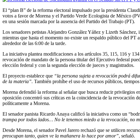
El “plan B” de la reforma electoral impulsado por la presidenta Cla
votos a favor de Morena y el Partido Verde Ecologista de México (P
en una sesión marcada por la ausencia del Partido del Trabajo (PT).
Los senadores petistas Alejandro González Yáñez y Lizeth Sánchez, in
mientras que hasta el momento no existe un respaldo público del PT a 
alrededor de las 6:00 de la tarde.
La iniciativa plantea modificaciones a los artículos 35, 115, 116 y 134
revocación de mandato de la persona titular del Ejecutivo federal pue
elección federal y con la segunda elección de jueces y magistrados.
El proyecto establece que
“la persona sujeta a revocación podrá difun
de la materia”.
También prohíbe el uso de recursos públicos, tiempos 
Morena defendió la reforma al señalar que busca reducir privilegios e
oposición concentró sus críticas en la coincidencia de la revocación d
políticamente a Morena.
El senador panista Ricardo Anaya calificó la iniciativa como un “bodr
trampa por todos lados… No le tenemos miedo a la revocación, no m
Desde Morena, el senador Pavel Jarero rechazó que se utilicen recurso
preocupan tanto, quien ve la mañanera lo hace por amor”
, señaló.