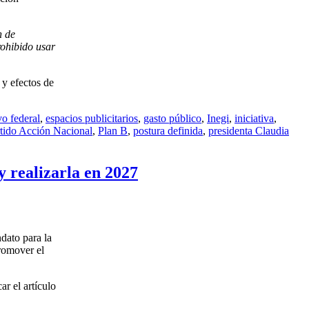
n de
rohibido usar
 y efectos de
vo federal
,
espacios publicitarios
,
gasto público
,
Inegi
,
iniciativa
,
tido Acción Nacional
,
Plan B
,
postura definida
,
presidenta Claudia
 realizarla en 2027
dato para la
promover el
r el artículo