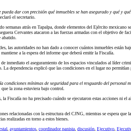
ue pueda dar con precisión qué inmuebles se han asegurado y qué y qué 
eclaró el secretario.
ido semanas atrás en Tapalpa, donde elementos del Ejército mexicano s
seguera Cervantes atacaron a las fuerzas armadas con el objetivo de facil
 abatido.
ades, las autoridades no han dado a conocer cuántos inmuebles están ba
e mantiene a la espera del informe que deberá emitir la Fiscalía.
 de inmediato el aseguramiento de los espacios vinculados al líder crimi
 La dependencia explicó que las condiciones en el lugar no permitían g
cía condiciones mínimas de seguridad para el resguardo del personal mi
 que la zona estuviera bajo control.
la Fiscalía no ha precisado cuándo se ejecutaron estas acciones ni el al
ones relacionadas con la estructura del CJNG, mientras se espera que la
ias realizadas en torno a estos bienes.
stal
,
ayuntamientos
,
coordinador panista
,
discusión
,
Ejecutivo
,
Ejecuti