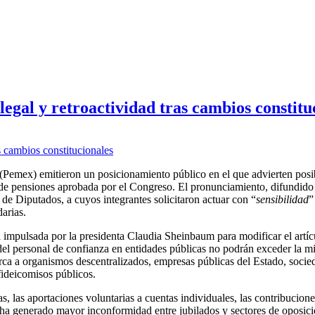
egal y retroactividad tras cambios constitu
(Pemex) emitieron un posicionamiento público en el que advierten posi
a de pensiones aprobada por el Congreso. El pronunciamiento, difundido
de Diputados, a cuyos integrantes solicitaron actuar con “
sensibilidad
”
arias.
va impulsada por la presidenta Claudia Sheinbaum para modificar el artí
del personal de confianza en entidades públicas no podrán exceder la mi
arca a organismos descentralizados, empresas públicas del Estado, socie
fideicomisos públicos.
 las aportaciones voluntarias a cuentas individuales, las contribucione
ha generado mayor inconformidad entre jubilados y sectores de oposici