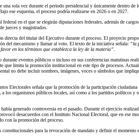
 una sola vez durante el periodo presidencial y únicamente dentro de l
 Bajo ese esquema, el proceso podría realizarse en 2026 o en 2027.
l federal en el que se elegirán diputaciones federales, además de cargos
de jueces y magistrados.
ión directa del titular del Ejecutivo durante el proceso. El proyecto prop
ón del mecanismo y llamar al voto. El texto de la iniciativa señala:
“la 
favor en los términos que establezca la ley de la materia”.
o durante eventos públicos o incluso en sus conferencias matutinas real
e que limita la promoción institucional en este tipo de procesos. Actual
mental no debe incluir nombres, imágenes, voces o símbolos que impliq
ntos Electorales señala que la promoción de la participación ciudadana
 a los organismos públicos locales, así como a los partidos políticos y s
 había generado controversia en el pasado. Durante el ejercicio realizad
rovocó desacuerdos con el Instituto Nacional Electoral, que en ese m
ado con la promoción del proceso.
s constitucionales para la revocación de mandato y definir el momento 