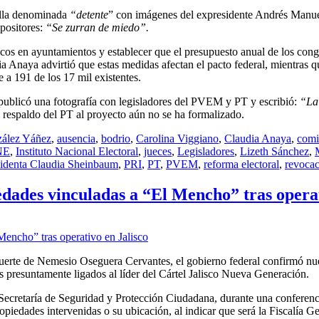
illa denominada
“detente
” con imágenes del expresidente Andrés Manu
opositores:
“Se zurran de miedo”.
cos en ayuntamientos y establecer que el presupuesto anual de los cong
ia Anaya advirtió que estas medidas afectan el pacto federal, mientras 
 a 191 de los 17 mil existentes.
 publicó una fotografía con legisladores del PVEM y PT y escribió:
“La
l respaldo del PT al proyecto aún no se ha formalizado.
zález Yáñez
,
ausencia
,
bodrio
,
Carolina Viggiano
,
Claudia Anaya
,
comi
NE
,
Instituto Nacional Electoral
,
jueces
,
Legisladores
,
Lizeth Sánchez
,
sidenta Claudia Sheinbaum
,
PRI
,
PT
,
PVEM
,
reforma electoral
,
revoca
dades vinculadas a “El Mencho” tras operat
 muerte de Nemesio Oseguera Cervantes, el gobierno federal confirmó n
s presuntamente ligados al líder del Cártel Jalisco Nueva Generación.
 Secretaría de Seguridad y Protección Ciudadana, durante una conferenc
piedades intervenidas o su ubicación, al indicar que será la Fiscalía Ge