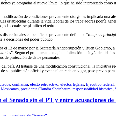
ensiones ya otorgadas al nuevo límite, lo que ha sido interpretado como 
 modificación de condiciones previamente otorgadas implicaría una afe
las establecidas durante la vida laboral de los trabajadores podría gene
jo las cuales se planificó el retiro.
s discrecionales en beneficios previamente definidos “
rompe el princip
te a decisiones del poder público.
ada el 13 de marzo por la Secretaría Anticorrupción y Buen Gobierno, a 
itantes
”. Según el pronunciamiento, la publicación incluyó identidades
ios de protección de datos personales.
del país. Al tratarse de una modificación constitucional, la iniciativa re
 de su publicación oficial y eventual entrada en vigor, paso previo para 
utados
,
confianza
,
efecto retroactivo
,
efectos legales
,
Ejecutivo federal
,
s Mexicanos
,
presidenta Claudia Sheinbaum
,
responsabilidad histórica
,
el Senado sin el PT y entre acusaciones d