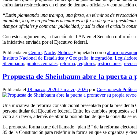
enfrentaría restricciones en el uso de tiempos oficiales y contratación 
“Están planteando una trampa, una farsa, en términos de revocación
mandato, lo que no podemos aceptar es la farsa de que la presidenta 
tiempos oficiales y contratar publicidad, y así lo dice el artículo con
Con estos argumentos, la fracción del PAN en el Senado confirmó su re
la iniciativa enviada por el Ejecutivo federal.
Publicada en
Centro
,
Norte
,
Noticias
Etiquetada como
ahorro presupue
Instituto Nacional de Estadística y Geografía
,
integración
,
Legislador
Sheinbaum
,
puntos centrales
,
reforma
,
regidores
,
restricciones
,
revoca
Propuesta de Sheinbaum abre la puerta a 
Publicada el
18 marzo, 2026
17 marzo, 2026
por
CuestionesdePolítica
Una iniciativa de reforma constitucional presentada por la presidenta
persona titular del Ejecutivo federal. Entre los cambios propuestos se
voto a su favor, además de abrir la posibilidad de que la consulta se r
La propuesta forma parte del llamado “plan B” de la reforma electoral
35 de la Constitución para redefinir la forma en que se organiza y de