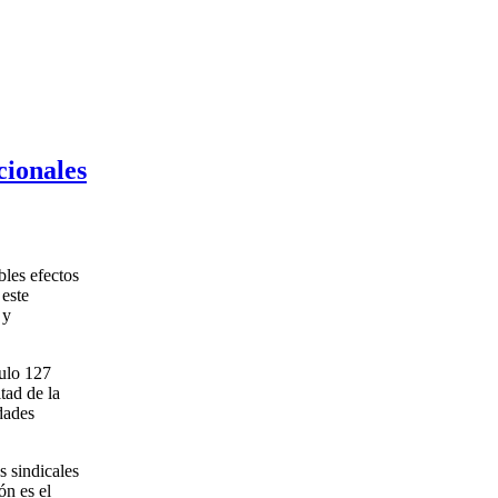
cionales
bles efectos
 este
 y
culo 127
tad de la
dades
s sindicales
ón es el