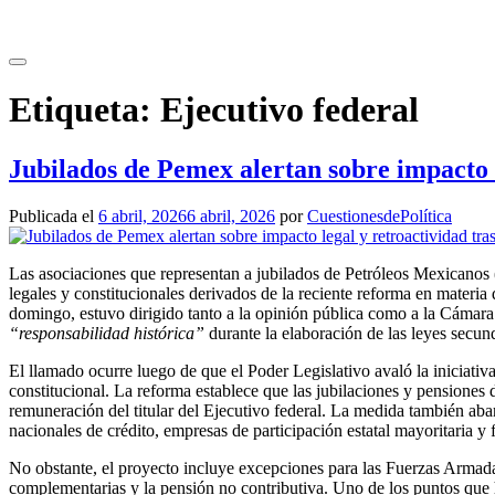
Saltar
al
contenido
Etiqueta:
Ejecutivo federal
Jubilados de Pemex alertan sobre impacto l
Publicada el
6 abril, 2026
6 abril, 2026
por
CuestionesdePolítica
Las asociaciones que representan a jubilados de Petróleos Mexicanos 
legales y constitucionales derivados de la reciente reforma en materi
domingo, estuvo dirigido tanto a la opinión pública como a la Cámara 
“responsabilidad histórica”
durante la elaboración de las leyes secund
El llamado ocurre luego de que el Poder Legislativo avaló la iniciati
constitucional. La reforma establece que las jubilaciones y pensiones 
remuneración del titular del Ejecutivo federal. La medida también ab
nacionales de crédito, empresas de participación estatal mayoritaria y 
No obstante, el proyecto incluye excepciones para las Fuerzas Armadas,
complementarias y la pensión no contributiva. Uno de los puntos que 