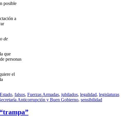
un posible
ctación a
rar
io de
la que
 de personas
quiere el
la
Estado
,
falsos
,
Fuerzas Armadas
,
jubilados
,
legalidad
,
legislaturas
Secretaría Anticorrupción y Buen Gobierno
,
sensibilidad
e “trampa”