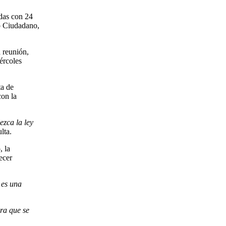
idas con 24
o Ciudadano,
 reunión,
ércoles
ta de
con la
ezca la ley
lta.
, la
ecer
 es una
ra que se