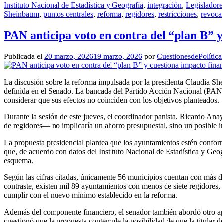
Instituto Nacional de Estadística y Geografía
,
integración
,
Legislador
Sheinbaum
,
puntos centrales
,
reforma
,
regidores
,
restricciones
,
revoca
PAN anticipa voto en contra del “plan B” 
Publicada el
20 marzo, 2026
19 marzo, 2026
por
CuestionesdePolítica
La discusión sobre la reforma impulsada por la presidenta Claudia Sh
definida en el Senado. La bancada del Partido Acción Nacional (PAN)
considerar que sus efectos no coinciden con los objetivos planteados.
Durante la sesión de este jueves, el coordinador panista, Ricardo Ana
de regidores— no implicaría un ahorro presupuestal, sino un posible i
La propuesta presidencial plantea que los ayuntamientos estén conform
que, de acuerdo con datos del Instituto Nacional de Estadística y Geog
esquema.
Según las cifras citadas, únicamente 56 municipios cuentan con más de
contraste, existen mil 89 ayuntamientos con menos de siete regidores,
cumplir con el nuevo mínimo establecido en la reforma.
Además del componente financiero, el senador también abordó otro apa
cuestionó que la propuesta contemple la posibilidad de que la titular 