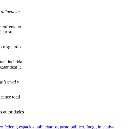
diligencias
e enfrentaron
itar su
jo resguardo
nal, incluida
arantizar la
nisterial y
cance total
s autoridades
vo federal
,
espacios publicitarios
,
gasto público
,
Inegi
,
iniciativa
,