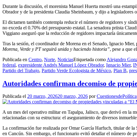
Durante la discusión, el morenista Manuel Huerta mostró una estamp
Obrador y de la presidenta Claudia Sheinbaum, y dijo a legisladores 
El dictamen también contempla reducir el número de regidores y síndi
no exceda el 0.70% del presupuesto estatal. La senadora priista Claud
Viggiano aseguró que la reducción de regidores impactaría únicamente
Tras la sesión, el coordinador de Morena en el Senado, Ignacio Mier,
Morena, Verde y PT seguirá unida y haciendo historia”
, pese a que e
Publicada en
Centro
,
Norte
,
Noticias
Etiquetada como
Alejandro Gon
federal
,
expresidente Andrés Manuel López Obrador
,
Ignacio Mier
,
I
Partido del Trabajo
,
Partido Verde Ecologista de México
,
Plan B
,
pre
Autoridades confirman decomiso de propie
Publicada el
20 marzo, 2026
20 marzo, 2026
por
CuestionesdePolítica
A un mes del operativo militar en Tapalpa, Jalisco, que derivó en la
relacionadas con su estructura: el aseguramiento de diversos inmueble
La confirmación fue realizada por Omar García Harfuch, titular de la
en Cancún. Sin embargo, el funcionario evitó detallar el número de pro