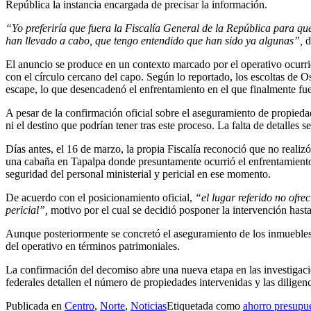
República la instancia encargada de precisar la información.
“Yo preferiría que fuera la Fiscalía General de la República para q
han llevado a cabo, que tengo entendido que han sido ya algunas”,
d
El anuncio se produce en un contexto marcado por el operativo ocurr
con el círculo cercano del capo. Según lo reportado, los escoltas de O
escape, lo que desencadenó el enfrentamiento en el que finalmente fue
A pesar de la confirmación oficial sobre el aseguramiento de propied
ni el destino que podrían tener tras este proceso. La falta de detalles s
Días antes, el 16 de marzo, la propia Fiscalía reconoció que no realizó
una cabaña en Tapalpa donde presuntamente ocurrió el enfrentamiento.
seguridad del personal ministerial y pericial en ese momento.
De acuerdo con el posicionamiento oficial,
“el lugar referido no ofre
pericial”,
motivo por el cual se decidió posponer la intervención hasta
Aunque posteriormente se concretó el aseguramiento de los inmuebles, 
del operativo en términos patrimoniales.
La confirmación del decomiso abre una nueva etapa en las investigaci
federales detallen el número de propiedades intervenidas y las diligenc
Publicada en
Centro
,
Norte
,
Noticias
Etiquetada como
ahorro presupue