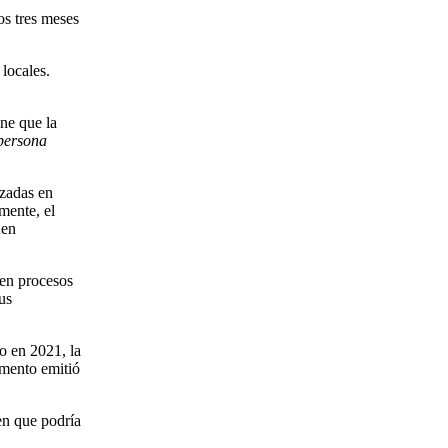
os tres meses
 locales.
one que la
persona
izadas en
mente, el
uen
 en procesos
us
o en 2021, la
omento emitió
en que podría