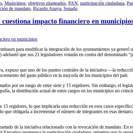
es
,
Municipios
,
objetivos planteados
,
PAN
,
participación ciudadana
,
Par
ción de mandato
,
Ricardo Anaya
,
Senado
y cuestiona impacto financiero en municipio
einbaum para modificar la integración de los ayuntamientos ya generó 
 adelantó que sus 21 legisladores votarán en contra del denominado “p
ya, expuso que uno de los puntos centrales de la iniciativa —la reducc
ncremento del gasto público en la mayoría de los municipios del país.
ados por un rango de entre siete y 15 regidores. Sin embargo, el legisl
rafía, la distribución actual de estos cargos en los municipios no coinc
 15 regidores, lo que implicaría una reducción en esos casos específic
 lo que obligaría a incrementar el número de integrantes en esas demarc
rtado de la iniciativa relacionado con la revocación de mandato. En e
del Ejecutivo promueva la participación ciudadana, mientras que la opos