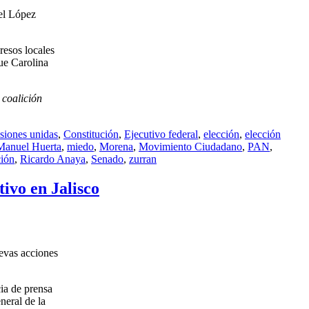
el López
resos locales
que Carolina
 coalición
siones unidas
,
Constitución
,
Ejecutivo federal
,
elección
,
elección
Manuel Huerta
,
miedo
,
Morena
,
Movimiento Ciudadano
,
PAN
,
ción
,
Ricardo Anaya
,
Senado
,
zurran
ivo en Jalisco
uevas acciones
ia de prensa
neral de la