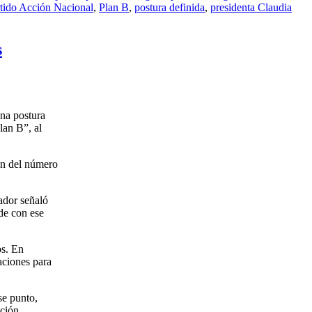
tido Acción Nacional
,
Plan B
,
postura definida
,
presidenta Claudia
s
una postura
lan B”, al
ión del número
ador señaló
ide con ese
os. En
aciones para
se punto,
ición