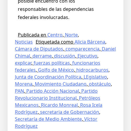
posible encuentro con los
responsables de las dependencias
federales involucradas.
Publicada en
Centro
,
Norte
,
Noticias
Etiquetada como
Alicia Bárcena
,
Cámara de Diputados
,
comparecencia
,
Daniel
Chimal
,
derrame
,
discusión
,
Ejecutivo
,
explicar
,
fuerzas políticas
,
funcionarios
federales
,
Golfo de México
,
hidrocarburos
,
Junta de Coordinación Política
,
LEgislativo
,
Morena
,
Movimiento Ciudadano
,
obstáculo
,
PAN
,
Partido Acción Nacional
,
Partido
Revolucionario Institucional
,
Petróleos
Mexicanos
,
Ricardo Monreal
,
Rosa Icela
Rodríguez
,
secretaria de Gobernación
,
Secretaría de Medio Ambiente
,
Víctor
Rodríguez