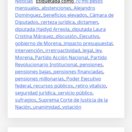
Noticias
Etiquetada como
70 mil pesos
mensuales
,
abstenciones
,
Alejandro
Domínguez
,
beneficios elevados
,
Cámara de
Diputados
,
certeza jurídica
,
dictamen
,
diputada Haidyd Arreola
,
diputada Laura
Cristina Márquez
,
discusión
,
Ejecutivo
,
gobierno de Morena
,
impacto presupuestal
,
intervención
,
irretroactividad
,
legal
,
ley
,
Morena
,
Partido Acción Nacional
,
Partido
Revolucionario Institucional
,
pensiones
,
pensiones bajas
,
pensiones financiadas
,
pensiones millonarias
,
Poder Ejecutivo
federal
,
recursos públicos
,
retiro vitalicio
,
seguridad jurídica
,
servicio público
,
sufragios
,
Suprema Corte de Justicia de la
Nación
,
unanimidad
,
votación