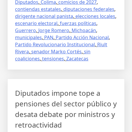
Diputados
,
Colima
,
comicios de 2027
,
contiendas estatales
,
diputaciones federales
,
dirigente nacional panista
,
elecciones locales
,
escenario electoral
,
fuerzas políticas
,
Guerrero
,
Jorge Romero
,
Michoacán
,
municipales
,
PAN
,
Partido Acción Nacional
,
Partido Revolucionario Institucional
,
Riult
Rivera
,
senador Marko Cortés
,
sin
coaliciones
,
tensiones
,
Zacatecas
Diputados impone tope a
pensiones del sector público y
desata debate por ministros y
retroactividad