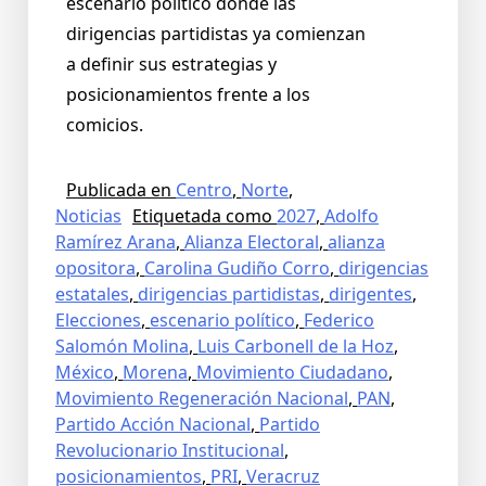
escenario político donde las
dirigencias partidistas ya comienzan
a definir sus estrategias y
posicionamientos frente a los
comicios.
Publicada en
Centro
,
Norte
,
Noticias
Etiquetada como
2027
,
Adolfo
Ramírez Arana
,
Alianza Electoral
,
alianza
opositora
,
Carolina Gudiño Corro
,
dirigencias
estatales
,
dirigencias partidistas
,
dirigentes
,
Elecciones
,
escenario político
,
Federico
Salomón Molina
,
Luis Carbonell de la Hoz
,
México
,
Morena
,
Movimiento Ciudadano
,
Movimiento Regeneración Nacional
,
PAN
,
Partido Acción Nacional
,
Partido
Revolucionario Institucional
,
posicionamientos
,
PRI
,
Veracruz