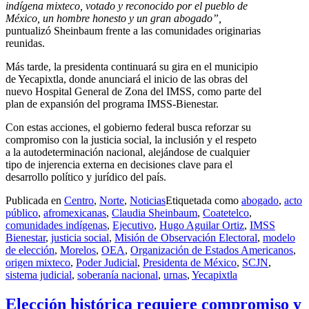
indígena mixteco, votado y reconocido por el pueblo de
México, un hombre honesto y un gran abogado”,
puntualizó Sheinbaum frente a las comunidades originarias
reunidas.
Más tarde, la presidenta continuará su gira en el municipio
de Yecapixtla, donde anunciará el inicio de las obras del
nuevo Hospital General de Zona del IMSS, como parte del
plan de expansión del programa IMSS-Bienestar.
Con estas acciones, el gobierno federal busca reforzar su
compromiso con la justicia social, la inclusión y el respeto
a la autodeterminación nacional, alejándose de cualquier
tipo de injerencia externa en decisiones clave para el
desarrollo político y jurídico del país.
Publicada en
Centro
,
Norte
,
Noticias
Etiquetada como
abogado
,
acto
público
,
afromexicanas
,
Claudia Sheinbaum
,
Coatetelco
,
comunidades indígenas
,
Ejecutivo
,
Hugo Aguilar Ortiz
,
IMSS
Bienestar
,
justicia social
,
Misión de Observación Electoral
,
modelo
de elección
,
Morelos
,
OEA
,
Organización de Estados Americanos
,
origen mixteco
,
Poder Judicial
,
Presidenta de México
,
SCJN
,
sistema judicial
,
soberanía nacional
,
urnas
,
Yecapixtla
Elección histórica requiere compromiso y