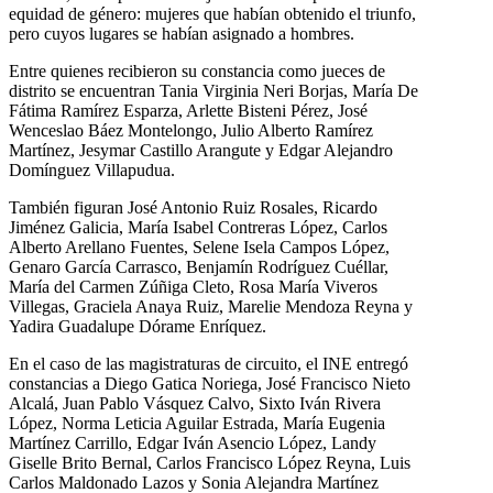
equidad de género: mujeres que habían obtenido el triunfo,
pero cuyos lugares se habían asignado a hombres.
Entre quienes recibieron su constancia como jueces de
distrito se encuentran Tania Virginia Neri Borjas, María De
Fátima Ramírez Esparza, Arlette Bisteni Pérez, José
Wenceslao Báez Montelongo, Julio Alberto Ramírez
Martínez, Jesymar Castillo Arangute y Edgar Alejandro
Domínguez Villapudua.
También figuran José Antonio Ruiz Rosales, Ricardo
Jiménez Galicia, María Isabel Contreras López, Carlos
Alberto Arellano Fuentes, Selene Isela Campos López,
Genaro García Carrasco, Benjamín Rodríguez Cuéllar,
María del Carmen Zúñiga Cleto, Rosa María Viveros
Villegas, Graciela Anaya Ruiz, Marelie Mendoza Reyna y
Yadira Guadalupe Dórame Enríquez.
En el caso de las magistraturas de circuito, el INE entregó
constancias a Diego Gatica Noriega, José Francisco Nieto
Alcalá, Juan Pablo Vásquez Calvo, Sixto Iván Rivera
López, Norma Leticia Aguilar Estrada, María Eugenia
Martínez Carrillo, Edgar Iván Asencio López, Landy
Giselle Brito Bernal, Carlos Francisco López Reyna, Luis
Carlos Maldonado Lazos y Sonia Alejandra Martínez