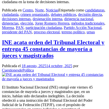
ciudadana en la toma de decisiones internas.
Publicada en
Centro
,
Norte
,
Noticias
Etiquetada como
candidaturas
,
ciudadanía
,
crimen organizado
,
debates públicos
,
decisión directa
,
decisiones internas
,
designación interna
,
dirigencia nacional
,
dirigencias
,
elección
,
Jorge Romero Herrera
,
métodos tradicionales
,
Morena
,
PAN
,
participación ciudadana
,
Partido Acción Nacional
,
presidente del PAN
,
proceso electoral
,
terreno político
,
urnas
INE acata orden del Tribunal Electoral y
entrega 45 constancias de mayoría a
jueces y magistrados
Publicada el
18 agosto, 2025
14 octubre, 2025
por
CuestionesdePolítica
El Instituto Nacional Electoral (INE) otorgó este viernes 45
constancias de mayoría a jueces y magistrados que, en un
inicio, habían sido declarados inelegibles. La decisión
obedeció a una instrucción del Tribunal Electoral del Poder
Judicial de la Federación (TEPJF), con el propósito de