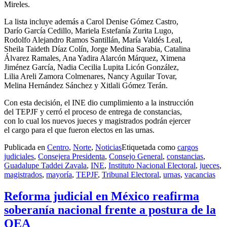
Mireles.
La lista incluye además a Carol Denise Gómez Castro,
Darío García Cedillo, Mariela Estefanía Zurita Lugo,
Rodolfo Alejandro Ramos Santillán, María Valdés Leal,
Sheila Taideth Díaz Colín, Jorge Medina Sarabia, Catalina
Álvarez Ramales, Ana Yadira Alarcón Márquez, Ximena
Jiménez García, Nadia Cecilia Lupita Licón González,
Lilia Areli Zamora Colmenares, Nancy Aguilar Tovar,
Melina Hernández Sánchez y Xitlali Gómez Terán.
Con esta decisión, el INE dio cumplimiento a la instrucción
del TEPJF y cerró el proceso de entrega de constancias,
con lo cual los nuevos jueces y magistrados podrán ejercer
el cargo para el que fueron electos en las urnas.
Publicada en
Centro
,
Norte
,
Noticias
Etiquetada como
cargos
judiciales
,
Consejera Presidenta
,
Consejo General
,
constancias
,
Guadalupe Taddei Zavala
,
INE
,
Instituto Nacional Electoral
,
jueces
,
magistrados
,
mayoría
,
TEPJF
,
Tribunal Electoral
,
urnas
,
vacancias
Reforma judicial en México reafirma
soberanía nacional frente a postura de la
OEA