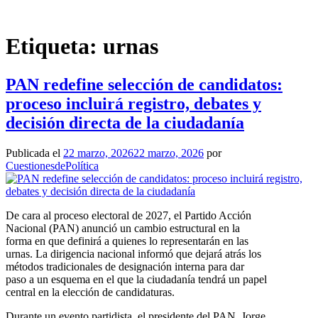
Saltar
al
contenido
Etiqueta:
urnas
PAN redefine selección de candidatos:
proceso incluirá registro, debates y
decisión directa de la ciudadanía
Publicada el
22 marzo, 2026
22 marzo, 2026
por
CuestionesdePolítica
De cara al proceso electoral de 2027, el Partido Acción
Nacional (PAN) anunció un cambio estructural en la
forma en que definirá a quienes lo representarán en las
urnas. La dirigencia nacional informó que dejará atrás los
métodos tradicionales de designación interna para dar
paso a un esquema en el que la ciudadanía tendrá un papel
central en la elección de candidaturas.
Durante un evento partidista, el presidente del PAN, Jorge