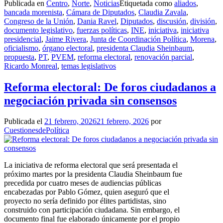
Publicada en
Centro
,
Norte
,
Noticias
Etiquetada como
aliados
,
bancada morenista
,
Cámara de Diputados
,
Claudia Zavala
,
Congreso de la Unión
,
Dania Ravel
,
Diputados
,
discusión
,
división
,
documento legislativo
,
fuerzas políticas
,
INE
,
iniciativa
,
iniciativa
presidencial
,
Jaime Rivera
,
Junta de Coordinación Política
,
Morena
,
oficialismo
,
órgano electoral
,
presidenta Claudia Sheinbaum
,
propuesta
,
PT
,
PVEM
,
reforma electoral
,
renovación parcial
,
Ricardo Monreal
,
temas legislativos
Reforma electoral: De foros ciudadanos a
negociación privada sin consensos
Publicada el
21 febrero, 2026
21 febrero, 2026
por
CuestionesdePolítica
La iniciativa de reforma electoral que será presentada el
próximo martes por la presidenta Claudia Sheinbaum fue
precedida por cuatro meses de audiencias públicas
encabezadas por Pablo Gómez, quien aseguró que el
proyecto no sería definido por élites partidistas, sino
construido con participación ciudadana. Sin embargo, el
documento final fue elaborado únicamente por el propio