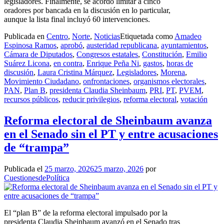
legisladores. Finalmente, se acordó limitar a cinco
oradores por bancada en la discusión en lo particular,
aunque la lista final incluyó 60 intervenciones.
Publicada en
Centro
,
Norte
,
Noticias
Etiquetada como
Amadeo
Espinosa Ramos
,
aprobó
,
austeridad republicana
,
ayuntamientos
,
Cámara de Diputados
,
Congresos estatales
,
Constitución
,
Emilio
Suárez Licona
,
en contra
,
Enrique Peña Ni
,
gastos
,
horas de
discusión
,
Laura Cristina Márquez
,
Legisladores
,
Morena
,
Movimiento Ciudadano
,
onfrontaciones
,
organismos electorales
,
PAN
,
Plan B
,
presidenta Claudia Sheinbaum
,
PRI
,
PT
,
PVEM
,
recursos públicos
,
reducir privilegios
,
reforma electoral
,
votación
Reforma electoral de Sheinbaum avanza
en el Senado sin el PT y entre acusaciones
de “trampa”
Publicada el
25 marzo, 2026
25 marzo, 2026
por
CuestionesdePolítica
El “plan B” de la reforma electoral impulsado por la
presidenta Claudia Sheinbaum avanzó en el Senado tras