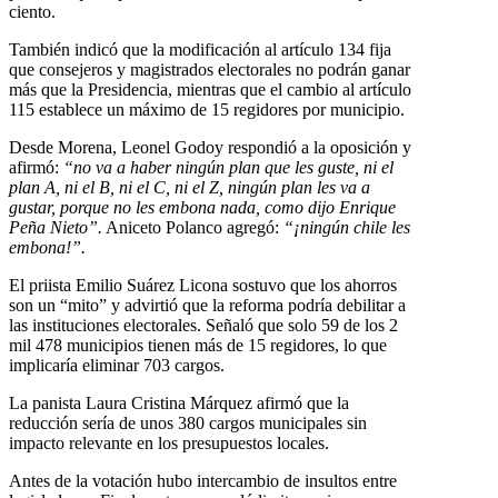
ciento.
También indicó que la modificación al artículo 134 fija
que consejeros y magistrados electorales no podrán ganar
más que la Presidencia, mientras que el cambio al artículo
115 establece un máximo de 15 regidores por municipio.
Desde Morena, Leonel Godoy respondió a la oposición y
afirmó:
“no va a haber ningún plan que les guste, ni el
plan A, ni el B, ni el C, ni el Z, ningún plan les va a
gustar, porque no les embona nada, como dijo Enrique
Peña Nieto”.
Aniceto Polanco agregó:
“¡ningún chile les
embona!”.
El priista Emilio Suárez Licona sostuvo que los ahorros
son un “mito” y advirtió que la reforma podría debilitar a
las instituciones electorales. Señaló que solo 59 de los 2
mil 478 municipios tienen más de 15 regidores, lo que
implicaría eliminar 703 cargos.
La panista Laura Cristina Márquez afirmó que la
reducción sería de unos 380 cargos municipales sin
impacto relevante en los presupuestos locales.
Antes de la votación hubo intercambio de insultos entre