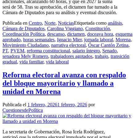
adicionales, alcanzando 60 horas, y que en 2027 la suma
será de 58. Tras su aprobación, el dictamen fue turnado a la
Cámara de Diputados para su análisis y eventual discusión.
Publicada en
Centro
,
Norte
,
Noticias
Etiquetada como
análisis
,
Cámara de Diputados
,
Carolina Viggiano
,
Constitución
,
Coordinación Política
,
descanso
,
dictamen
,
doceava hora
,
esquema
aprobado
,
horas semanales
,
Ignacio Mier
,
jornada laboral
,
Morena
,
Movimiento Ciudadano
,
narrativa electoral
,
Óscar Cantón Zetina
,
PT
,
PVEM
,
reforma constitucional
,
salario íntegro
,
Senado
,
senadora Mely Romero
,
trabajadores agotados
,
trabajo
,
transición
gradual
,
vida familiar
,
vida laboral
Reforma electoral avanza con respaldo
del bloque mayoritario y llamado a
unidad en Morena
Publicada el
1 febrero, 2026
1 febrero, 2026
por
CuestionesdePolítica
La secretaria de Gobernación, Rosa Icela Rodríguez,
anticipó que la reforma electoral impulsada por el actual