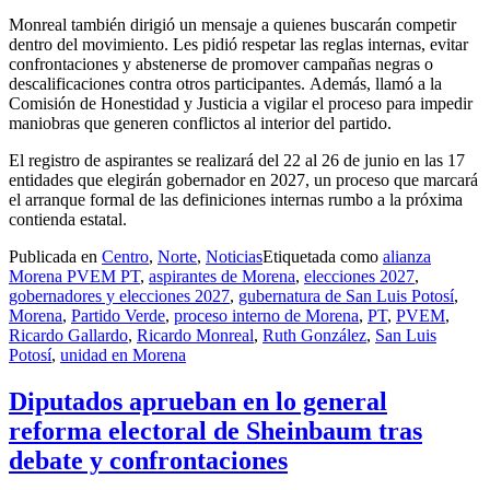
Monreal también dirigió un mensaje a quienes buscarán competir
dentro del movimiento. Les pidió respetar las reglas internas, evitar
confrontaciones y abstenerse de promover campañas negras o
descalificaciones contra otros participantes.
Además, llamó a la
Comisión de Honestidad y Justicia a vigilar el proceso para impedir
maniobras que generen conflictos al interior del partido.
El registro de aspirantes se realizará del 22 al 26 de junio en las 17
entidades que elegirán gobernador en 2027, un proceso que marcará
el arranque formal de las definiciones internas rumbo a la próxima
contienda estatal.
Publicada en
Centro
,
Norte
,
Noticias
Etiquetada como
alianza
Morena PVEM PT
,
aspirantes de Morena
,
elecciones 2027
,
gobernadores y elecciones 2027
,
gubernatura de San Luis Potosí
,
Morena
,
Partido Verde
,
proceso interno de Morena
,
PT
,
PVEM
,
Ricardo Gallardo
,
Ricardo Monreal
,
Ruth González
,
San Luis
Potosí
,
unidad en Morena
Diputados aprueban en lo general
reforma electoral de Sheinbaum tras
debate y confrontaciones