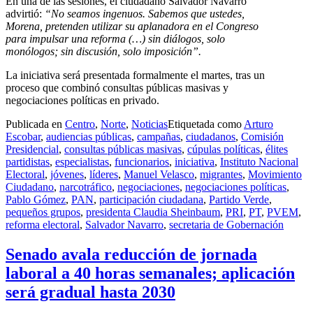
En una de las sesiones, el ciudadano Salvador Navarro
advirtió:
“No seamos ingenuos. Sabemos que ustedes,
Morena, pretenden utilizar su aplanadora en el Congreso
para impulsar una reforma (…) sin diálogos, solo
monólogos; sin discusión, solo imposición”.
La iniciativa será presentada formalmente el martes, tras un
proceso que combinó consultas públicas masivas y
negociaciones políticas en privado.
Publicada en
Centro
,
Norte
,
Noticias
Etiquetada como
Arturo
Escobar
,
audiencias públicas
,
campañas
,
ciudadanos
,
Comisión
Presidencial
,
consultas públicas masivas
,
cúpulas políticas
,
élites
partidistas
,
especialistas
,
funcionarios
,
iniciativa
,
Instituto Nacional
Electoral
,
jóvenes
,
líderes
,
Manuel Velasco
,
migrantes
,
Movimiento
Ciudadano
,
narcotráfico
,
negociaciones
,
negociaciones políticas
,
Pablo Gómez
,
PAN
,
participación ciudadana
,
Partido Verde
,
pequeños grupos
,
presidenta Claudia Sheinbaum
,
PRI
,
PT
,
PVEM
,
reforma electoral
,
Salvador Navarro
,
secretaria de Gobernación
Senado avala reducción de jornada
laboral a 40 horas semanales; aplicación
será gradual hasta 2030