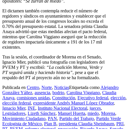
opositores:
“Se zurran de miedo”.
El dictamen también contempla reducir el número de
regidores y síndicos en ayuntamientos y establecer que el
presupuesto anual de los congresos locales no exceda el
0.70% del presupuesto estatal. La senadora priista Claudia
Anaya advirtió que estas medidas afectan el pacto federal,
mientras que Carolina Viggiano aseguró que la reducción
de regidores impactaría únicamente a 191 de los 17 mil
existentes.
Tras la sesión, el coordinador de Morena en el Senado,
Ignacio Mier, publicó una fotografía con legisladores del
PVEM y PT y escribió:
“La coalición Morena, Verde y
PT seguirá unida y haciendo historia”
, pese a que el
respaldo del PT al proyecto aún no se ha formalizado.
Publicada en
Centro
,
Norte
,
Noticias
Etiquetada como
Alejandro
González Yáñez
,
ausencia
,
bodrio
,
Carolina Viggiano
,
Claudia
Anaya
,
comisiones unidas
,
Constitución
,
Ejecutivo federal
,
elección
,
elección federal
,
expresidente Andrés Manuel López Obrador
,
Ignacio Mier
,
INE
,
Instituto Nacional Electoral
,
jueces
,
Legisladores
,
Lizeth Sánchez
,
Manuel Huerta
,
miedo
,
Morena
,
Movimiento Ciudadano
,
PAN
,
Partido del Trabajo
,
Partido Verde
Ecologista de México
,
Plan B
,
presidenta Claudia Sheinbaum
,
PRI
,
PT
,
PVEM
,
reforma electoral
,
revocación
,
Ricardo Anaya
,
Senado
,