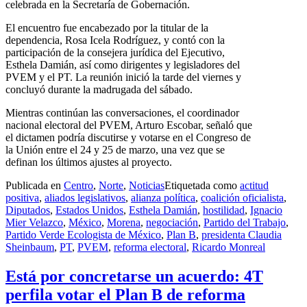
celebrada en la Secretaría de Gobernación.
El encuentro fue encabezado por la titular de la
dependencia, Rosa Icela Rodríguez, y contó con la
participación de la consejera jurídica del Ejecutivo,
Esthela Damián, así como dirigentes y legisladores del
PVEM y el PT. La reunión inició la tarde del viernes y
concluyó durante la madrugada del sábado.
Mientras continúan las conversaciones, el coordinador
nacional electoral del PVEM, Arturo Escobar, señaló que
el dictamen podría discutirse y votarse en el Congreso de
la Unión entre el 24 y 25 de marzo, una vez que se
definan los últimos ajustes al proyecto.
Publicada en
Centro
,
Norte
,
Noticias
Etiquetada como
actitud
positiva
,
aliados legislativos
,
alianza política
,
coalición oficialista
,
Diputados
,
Estados Unidos
,
Esthela Damián
,
hostilidad
,
Ignacio
Mier Velazco
,
México
,
Morena
,
negociación
,
Partido del Trabajo
,
Partido Verde Ecologista de México
,
Plan B
,
presidenta Claudia
Sheinbaum
,
PT
,
PVEM
,
reforma electoral
,
Ricardo Monreal
Está por concretarse un acuerdo: 4T
perfila votar el Plan B de reforma