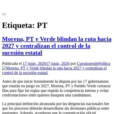
Saltar
al
contenido
Etiqueta:
PT
Morena, PT y Verde blindan la ruta hacia
2027 y centralizan el control de la
sucesión estatal
Publicada el
17 junio, 2026
17 junio, 2026
por
CuestionesdePolítica
Antes de que inicie formalmente la disputa por las 17 gubernaturas
que estarán en juego en 2027, Morena, PT y Partido Verde cerraron
filas para fijar las reglas que regirán la competencia interna y evitar
confrontaciones entre quienes busquen una candidatura.
La principal definición alcanzada por las dirigencias nacionales fue
que los procesos deberán desarrollarse sin divisiones públicas entre
aspirantes. Además, acordaron que la comunicación oficial