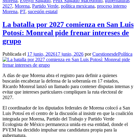
Morena
,
Evelyn Salgado
,
Félix Salgado Macedonio
,
gubernaturas
2027
,
Morena
,
Partido Verde
,
política mexicana
,
proceso interno
Morena
,
PT
,
sucesión estatal
La batalla por 2027 comienza en San Luis
Potosí: Monreal pide frenar intereses de
grupo
Publicada el
17 junio, 2026
17 junio, 2026
por
CuestionesdePolítica
A días de que Morena abra el registro para definir a quienes
buscarán encabezar la defensa de la soberanía en 17 estados,
Ricardo Monreal lanzó un llamado para contener disputas internas y
evitar que intereses particulares compliquen la ruta electoral de
2027.
El coordinador de los diputados federales de Morena colocó a San
Luis Potosí en el centro de la discusión al insistir en que la coalición
integrada por Morena, Partido del Trabajo y Partido Verde
Ecologista de México permanezca unida en esa entidad, donde el
PVEM ha decidido impulsar una candidatura propia para la
gubernatura.