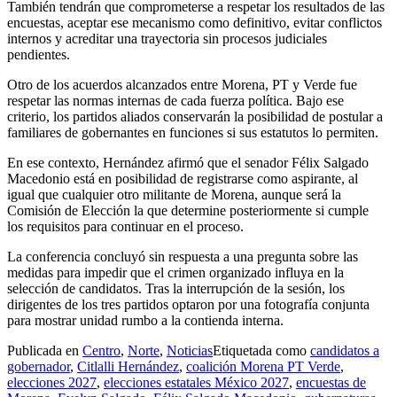
También tendrán que comprometerse a respetar los resultados de las
encuestas, aceptar ese mecanismo como definitivo, evitar conflictos
internos y acreditar una trayectoria sin procesos judiciales
pendientes.
Otro de los acuerdos alcanzados entre Morena, PT y Verde fue
respetar las normas internas de cada fuerza política. Bajo ese
criterio, los partidos aliados conservarán la posibilidad de postular a
familiares de gobernantes en funciones si sus estatutos lo permiten.
En ese contexto, Hernández afirmó que el senador Félix Salgado
Macedonio está en posibilidad de registrarse como aspirante, al
igual que cualquier otro militante de Morena, aunque será la
Comisión de Elección la que determine posteriormente si cumple
los requisitos para continuar en el proceso.
La conferencia concluyó sin respuesta a una pregunta sobre las
medidas para impedir que el crimen organizado influya en la
selección de candidatos. Tras la interrupción de la sesión, los
dirigentes de los tres partidos optaron por una fotografía conjunta
para mostrar unidad rumbo a la contienda interna.
Publicada en
Centro
,
Norte
,
Noticias
Etiquetada como
candidatos a
gobernador
,
Citlalli Hernández
,
coalición Morena PT Verde
,
elecciones 2027
,
elecciones estatales México 2027
,
encuestas de