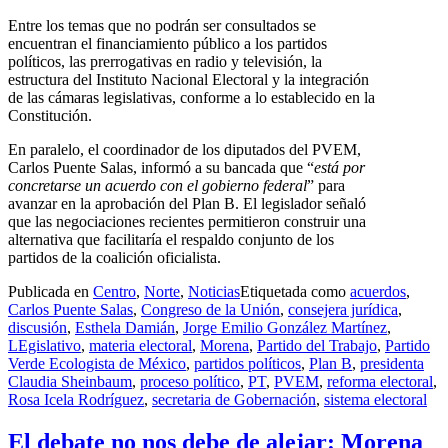
Entre los temas que no podrán ser consultados se
encuentran el financiamiento público a los partidos
políticos, las prerrogativas en radio y televisión, la
estructura del Instituto Nacional Electoral y la integración
de las cámaras legislativas, conforme a lo establecido en la
Constitución.
En paralelo, el coordinador de los diputados del PVEM,
Carlos Puente Salas, informó a su bancada que “
está por
concretarse un acuerdo con el gobierno federal
” para
avanzar en la aprobación del Plan B. El legislador señaló
que las negociaciones recientes permitieron construir una
alternativa que facilitaría el respaldo conjunto de los
partidos de la coalición oficialista.
Publicada en
Centro
,
Norte
,
Noticias
Etiquetada como
acuerdos
,
Carlos Puente Salas
,
Congreso de la Unión
,
consejera jurídica
,
discusión
,
Esthela Damián
,
Jorge Emilio González Martínez
,
LEgislativo
,
materia electoral
,
Morena
,
Partido del Trabajo
,
Partido
Verde Ecologista de México
,
partidos políticos
,
Plan B
,
presidenta
Claudia Sheinbaum
,
proceso político
,
PT
,
PVEM
,
reforma electoral
,
Rosa Icela Rodríguez
,
secretaria de Gobernación
,
sistema electoral
El debate no nos debe de alejar: Morena