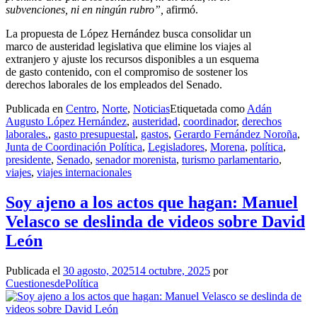
subvenciones, ni en ningún rubro”,
afirmó.
La propuesta de López Hernández busca consolidar un
marco de austeridad legislativa que elimine los viajes al
extranjero y ajuste los recursos disponibles a un esquema
de gasto contenido, con el compromiso de sostener los
derechos laborales de los empleados del Senado.
Publicada en
Centro
,
Norte
,
Noticias
Etiquetada como
Adán
Augusto López Hernández
,
austeridad
,
coordinador
,
derechos
laborales.
,
gasto presupuestal
,
gastos
,
Gerardo Fernández Noroña
,
Junta de Coordinación Política
,
Legisladores
,
Morena
,
política
,
presidente
,
Senado
,
senador morenista
,
turismo parlamentario
,
viajes
,
viajes internacionales
Soy ajeno a los actos que hagan: Manuel
Velasco se deslinda de videos sobre David
León
Publicada el
30 agosto, 2025
14 octubre, 2025
por
CuestionesdePolítica