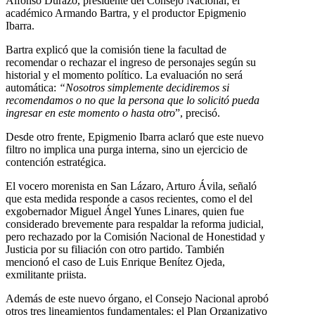
Alfonso Durazo, presidente del Consejo Nacional; el
académico Armando Bartra, y el productor Epigmenio
Ibarra.
Bartra explicó que la comisión tiene la facultad de
recomendar o rechazar el ingreso de personajes según su
historial y el momento político. La evaluación no será
automática:
“Nosotros simplemente decidiremos si
recomendamos o no que la persona que lo solicitó pueda
ingresar en este momento o hasta otro
”, precisó.
Desde otro frente, Epigmenio Ibarra aclaró que este nuevo
filtro no implica una purga interna, sino un ejercicio de
contención estratégica.
El vocero morenista en San Lázaro, Arturo Ávila, señaló
que esta medida responde a casos recientes, como el del
exgobernador Miguel Ángel Yunes Linares, quien fue
considerado brevemente para respaldar la reforma judicial,
pero rechazado por la Comisión Nacional de Honestidad y
Justicia por su filiación con otro partido. También
mencionó el caso de Luis Enrique Benítez Ojeda,
exmilitante priista.
Además de este nuevo órgano, el Consejo Nacional aprobó
otros tres lineamientos fundamentales: el Plan Organizativo