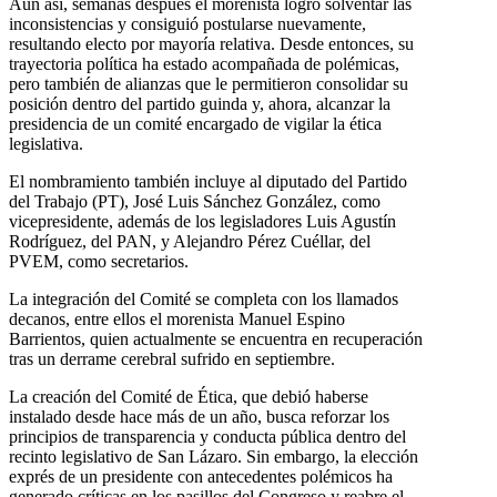
Aun así, semanas después el morenista logró solventar las
inconsistencias y consiguió postularse nuevamente,
resultando electo por mayoría relativa. Desde entonces, su
trayectoria política ha estado acompañada de polémicas,
pero también de alianzas que le permitieron consolidar su
posición dentro del partido guinda y, ahora, alcanzar la
presidencia de un comité encargado de vigilar la ética
legislativa.
El nombramiento también incluye al diputado del Partido
del Trabajo (PT), José Luis Sánchez González, como
vicepresidente, además de los legisladores Luis Agustín
Rodríguez, del PAN, y Alejandro Pérez Cuéllar, del
PVEM, como secretarios.
La integración del Comité se completa con los llamados
decanos, entre ellos el morenista Manuel Espino
Barrientos, quien actualmente se encuentra en recuperación
tras un derrame cerebral sufrido en septiembre.
La creación del Comité de Ética, que debió haberse
instalado desde hace más de un año, busca reforzar los
principios de transparencia y conducta pública dentro del
recinto legislativo de San Lázaro. Sin embargo, la elección
exprés de un presidente con antecedentes polémicos ha
generado críticas en los pasillos del Congreso y reabre el