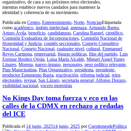
organizativo, de cara a sus próximos retos electorales,
mientras establece nuevos candados para mantener la
identidad y coherencia de su movimiento.
Publicada en
Centro
,
Entretenimiento
,
Norte
,
Noticias
Etiquetada
como
académico
,
ámbito intelectual
,
amenaza
,
Armando Bartra
,
Arturo Ávila
,
beneficio
,
candidaturas
,
Carolina Rangel
,
científico
,
Comisión Evaluadora de Incorporaciones
,
Comisión Nacional de
Honestidad y Justicia
,
comités seccionales
,
Consejo Consultivo
Nacional
,
Consejo Nacional
,
cualquier nivel
,
cultural
,
Emmanuel
Reyes Carmona
,
empresarial
,
figuras políticas
,
filas del partido
,
Luis
Enrique Benítez Ojeda
,
Luisa María Alcalde
,
Miguel Ángel Yunes
Linares
,
Morena
,
nuevo órgano
,
personajes
,
peso político relevante
,
Plan Municipalista
,
Plan Organizativo
,
presidenta
,
presidente
,
productor Epigmenio Ibarra
,
reactivación
,
reforma judicial
,
retos
electorales
,
revisar
,
San Lázaro
,
secretaria general; Alfonso Durazo
,
visibilidad nacional
,
vocero morenista
No Kings Day toma fuerza y eco en las
calles de la CDMX en rechazo a redadas
del ICE
Publicada el
14 junio, 2025
14 junio, 2025
por
CuestionesdePolítica