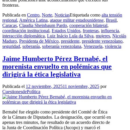
fronteras.
Publicada en
Centro
,
Norte
,
Noticias
Etiquetada como
alta tensión
regional
,
América Latina
,
ataque militar estadounidense
,
Brasil
,
Caracas
,
Claudia Sheinbaum Pardo
,
cooperación bilateral
,
coordinación institucional
,
Estados Unidos
,
fronteras
,
influencia
,
interacción diplomática
,
Luiz Inácio Lula da Silva
,
mujeres
,
Nicolás
Maduro
,
Presidenta de México
,
presidente
,
presidente venezolano
,
seguridad
,
soberanía
,
soberanía venezolana
,
Venezuela
,
violencia
Jaime Humberto Pérez Bernabé, el
morenista envuelto en polémicas que
dirigirá la ética legislativa
Publicada el
12 noviembre, 2025
11 noviembre, 2025
por
CuestionesdePolítica
Bernabé fue elegido como presidente del Comité de Ética
de la Cámara de Diputados. La designación, que ocurrió en
apenas tres minutos, fue resultado de un acuerdo directo de
la Junta de Coordinación Política (Jucopo) y marcó el