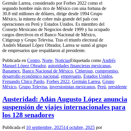
Germán Larrea, considerado por Forbes 2022 como el
segundo hombre más rico de México con una fortuna de
30.8 mil millones de dólares, dirige desde 1994 Grupo
México, la minera de cobre más grande del país con
operaciones en Perú y Estados Unidos. Es miembro del
Consejo Mexicano de Negocios desde 1999 y ha ocupado
cargos directivos en el Banco Nacional de México,
Citigroup y Grupo Televisa. Tras el triunfo electoral de
Andrés Manuel López Obrador, Larrea se sumó al grupo
de empresarios que respaldaron al presidente.
Publicada en
Centro
,
Norte
,
Noticias
Etiquetada como
Andrés
Manuel López Obrador
,
autoridades financieras mexicanas
,
Banamex
,
Banco Nacional de México
,
Citigroup
,
compromiso
,
desarrollo económico nacional
,
empresario
,
Estados Unidos
,
Fernando Chico Pardo
,
Forbes 2022
,
Germán Larrea
,
Grupo
México
,
Grupo Televisa
,
inversionistas mexicanos
,
Perú
,
presidente
Austeridad: Adán Augusto López anuncia
suspensión de viajes internacionales para
los 128 senadores
Publicada el
10 septiembre, 2025
14 octubre, 2025
por