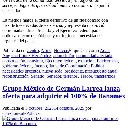
los estados de la comunidad afectada y en algo ha de
servir, en lugar de que esté ahí inactivo ese dinero
”, apuntó
el senador.
La medida marca el cierre definitivo de un fideicomiso con
más de tres décadas de existencia, y representa una acción
coordinada entre el Senado y el Ejecutivo federal para
optimizar recursos públicos y redirigirlos a necesidades
urgentes del país.
Publicada en
Centro
,
Norte
,
Noticias
Etiquetada como
Adán
Augusto López Hernández
,
adquisición
,
comunidad afectada
,
construcción
,
construir
,
Ejecutivo federal
,
extinción
,
fideicomiso
,
gobierno federal
,
Jucopo
,
Junta de Coordinación Política
,
necesidades urgentes
,
nueva sede
,
presidente
,
presupuesto anual
,
reconstrucción
,
Senado
,
Senador
,
terrenos
,
Tesofe
,
transferidos
Grupo México de Germán Larrea lanza
oferta para adquirir el 100% de Banamex
Publicada el
3 octubre, 2025
14 octubre, 2025
por
CuestionesdePolítica