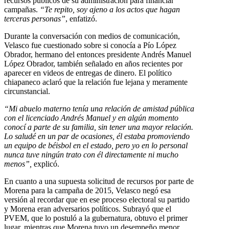
recursos públicos de su administración para financiar
campañas.
“Te repito, soy ajeno a los actos que hagan
terceras personas”
, enfatizó.
Durante la conversación con medios de comunicación,
Velasco fue cuestionado sobre si conocía a Pío López
Obrador, hermano del entonces presidente Andrés Manuel
López Obrador, también señalado en años recientes por
aparecer en videos de entregas de dinero. El político
chiapaneco aclaró que la relación fue lejana y meramente
circunstancial.
“Mi abuelo materno tenía una relación de amistad pública
con el licenciado Andrés Manuel y en algún momento
conocí a parte de su familia, sin tener una mayor relación.
Lo saludé en un par de ocasiones, él estaba promoviendo
un equipo de béisbol en el estado, pero yo en lo personal
nunca tuve ningún trato con él directamente ni mucho
menos”,
explicó.
En cuanto a una supuesta solicitud de recursos por parte de
Morena para la campaña de 2015, Velasco negó esa
versión al recordar que en ese proceso electoral su partido
y Morena eran adversarios políticos. Subrayó que el
PVEM, que lo postuló a la gubernatura, obtuvo el primer
lugar, mientras que Morena tuvo un desempeño menor.