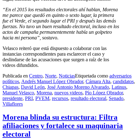
“En el 2015 los resultados electorales ahí hablan, Morena
me parece que quedó en quinto o sexto lugar, la primera
fue el Verde, el segundo lugar el PRI y después las demás
fuerzas. No tuvo un buen resultado electoral, incluso en los
actos de campaña permanentemente había un golpeteo
hacia mi persona”,
sostuvo.
Velasco reiteró que está dispuesto a colaborar con las
instancias correspondientes para esclarecer el caso y
deslindarse de las acusaciones que surgen a raíz de los
videos difundidos.
Publicada en
Centro
,
Norte
,
Noticias
Etiquetada como
adversarios
políticos
,
Andrés Manuel López Obrador
,
Cámara Alta
,
candidatos
,
Chiapas
,
David León
,
José Antonio Moreno Alvarado
,
Latinus
,
Manuel Velasco
,
Morena
,
nuevos videos
,
Pío López Obrador
,
presidente
,
PRI
,
PVEM
,
recursos
,
resultado electoral
,
Senado
,
Villaflores
Morena blinda su estructura: Filtra
afiliaciones y fortalece su maquinaria
electoral