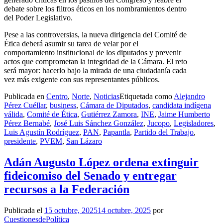
debate sobre los filtros éticos en los nombramientos dentro
del Poder Legislativo.
Pese a las controversias, la nueva dirigencia del Comité de
Ética deberá asumir su tarea de velar por el
comportamiento institucional de los diputados y prevenir
actos que comprometan la integridad de la Cámara. El reto
será mayor: hacerlo bajo la mirada de una ciudadanía cada
vez más exigente con sus representantes públicos.
Publicada en
Centro
,
Norte
,
Noticias
Etiquetada como
Alejandro
Pérez Cuéllar
,
business
,
Cámara de Diputados
,
candidata indígena
válida
,
Comité de Ética
,
Gutiérrez Zamora
,
INE
,
Jaime Humberto
Pérez Bernabé
,
José Luis Sánchez González
,
Jucopo
,
Legisladores
,
Luis Agustín Rodríguez
,
PAN
,
Papantla
,
Partido del Trabajo
,
presidente
,
PVEM
,
San Lázaro
Adán Augusto López ordena extinguir
fideicomiso del Senado y entregar
recursos a la Federación
Publicada el
15 octubre, 2025
14 octubre, 2025
por
CuestionesdePolítica