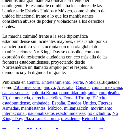
mientras una gran bandera ondeaba al frente del
contingente. El estandarte combinaba los colores de las
banderas de Estados Unidos y México, como símbolo de
unidad binacional frente a lo que los manifestantes
consideran abusos de poder y violaciones a los derechos
civiles.
La marcha culminó frente a la sede diplomática
estadounidense sin incidentes mayores, destacando por su
carácter pacífico y su sincronía con una ola global de
manifestaciones. No Kings Day se consolida como una
expresión de resistencia ciudadana con eco más allá de las
fronteras estadounidenses, proyectando desde
Norteamérica un llamado amplio por el respeto, la
democracia y la dignidad migrante.
Publicada en
Centro
,
Entretenimiento
,
Norte
,
Noticias
Etiquetada
como
250 aniversario
,
apoyo
,
Australia
,
Canadá
,
capital mexicana
,
causas sociales
,
colonia Roma
,
comunidad migrante
,
cumpleaños
79
,
democracia
,
derechos civiles
,
Donald Trump
,
Ejército
estadounidense
,
embajada
,
España
,
Estados Unidos
,
Fuerzas
Armadas
,
manifestantes
,
México
,
militarización
,
movimiento
internacional
,
nacionalizados estadounidenses
,
no dictadura
,
No
Kings Day
,
Plaza Luis Cabrera
,
presidente
,
Reino Unido