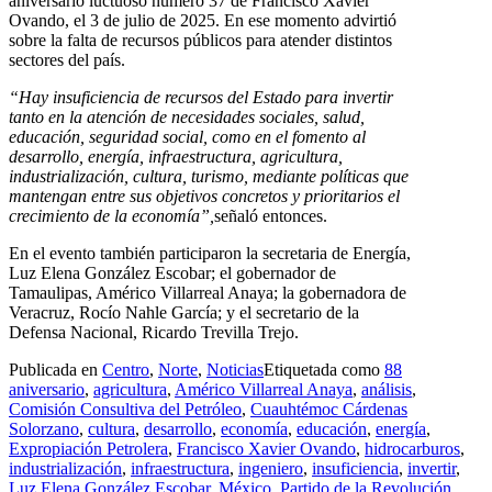
aniversario luctuoso número 37 de Francisco Xavier
Ovando, el 3 de julio de 2025. En ese momento advirtió
sobre la falta de recursos públicos para atender distintos
sectores del país.
“Hay insuficiencia de recursos del Estado para invertir
tanto en la atención de necesidades sociales, salud,
educación, seguridad social, como en el fomento al
desarrollo, energía, infraestructura, agricultura,
industrialización, cultura, turismo, mediante políticas que
mantengan entre sus objetivos concretos y prioritarios el
crecimiento de la economía”,
señaló entonces.
En el evento también participaron la secretaria de Energía,
Luz Elena González Escobar; el gobernador de
Tamaulipas, Américo Villarreal Anaya; la gobernadora de
Veracruz, Rocío Nahle García; y el secretario de la
Defensa Nacional, Ricardo Trevilla Trejo.
Publicada en
Centro
,
Norte
,
Noticias
Etiquetada como
88
aniversario
,
agricultura
,
Américo Villarreal Anaya
,
análisis
,
Comisión Consultiva del Petróleo
,
Cuauhtémoc Cárdenas
Solorzano
,
cultura
,
desarrollo
,
economía
,
educación
,
energía
,
Expropiación Petrolera
,
Francisco Xavier Ovando
,
hidrocarburos
,
industrialización
,
infraestructura
,
ingeniero
,
insuficiencia
,
invertir
,
Luz Elena González Escobar
,
México
,
Partido de la Revolución