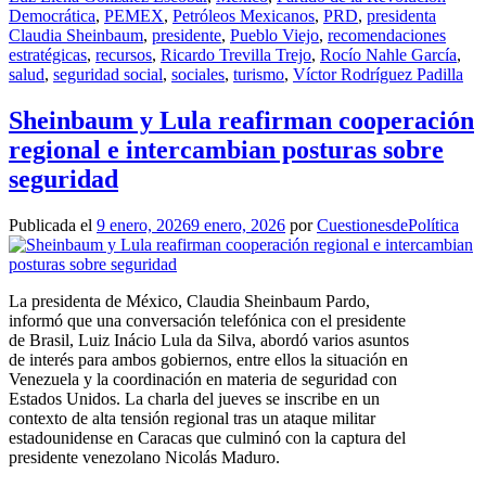
Democrática
,
PEMEX
,
Petróleos Mexicanos
,
PRD
,
presidenta
Claudia Sheinbaum
,
presidente
,
Pueblo Viejo
,
recomendaciones
estratégicas
,
recursos
,
Ricardo Trevilla Trejo
,
Rocío Nahle García
,
salud
,
seguridad social
,
sociales
,
turismo
,
Víctor Rodríguez Padilla
Sheinbaum y Lula reafirman cooperación
regional e intercambian posturas sobre
seguridad
Publicada el
9 enero, 2026
9 enero, 2026
por
CuestionesdePolítica
La presidenta de México, Claudia Sheinbaum Pardo,
informó que una conversación telefónica con el presidente
de Brasil, Luiz Inácio Lula da Silva, abordó varios asuntos
de interés para ambos gobiernos, entre ellos la situación en
Venezuela y la coordinación en materia de seguridad con
Estados Unidos. La charla del jueves se inscribe en un
contexto de alta tensión regional tras un ataque militar
estadounidense en Caracas que culminó con la captura del
presidente venezolano Nicolás Maduro.