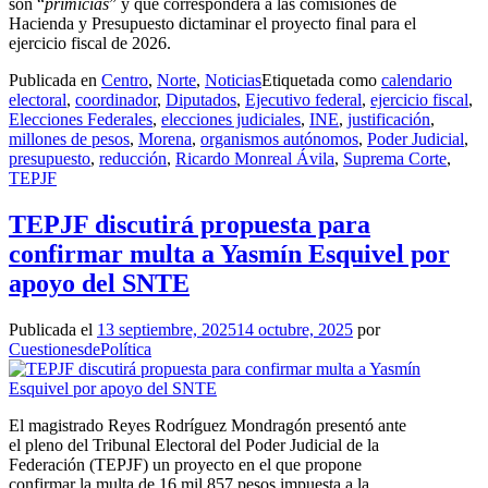
son “
primicias
” y que corresponderá a las comisiones de
Hacienda y Presupuesto dictaminar el proyecto final para el
ejercicio fiscal de 2026.
Publicada en
Centro
,
Norte
,
Noticias
Etiquetada como
calendario
electoral
,
coordinador
,
Diputados
,
Ejecutivo federal
,
ejercicio fiscal
,
Elecciones Federales
,
elecciones judiciales
,
INE
,
justificación
,
millones de pesos
,
Morena
,
organismos autónomos
,
Poder Judicial
,
presupuesto
,
reducción
,
Ricardo Monreal Ávila
,
Suprema Corte
,
TEPJF
TEPJF discutirá propuesta para
confirmar multa a Yasmín Esquivel por
apoyo del SNTE
Publicada el
13 septiembre, 2025
14 octubre, 2025
por
CuestionesdePolítica
El magistrado Reyes Rodríguez Mondragón presentó ante
el pleno del Tribunal Electoral del Poder Judicial de la
Federación (TEPJF) un proyecto en el que propone
confirmar la multa de 16 mil 857 pesos impuesta a la