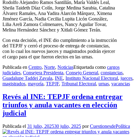
Rodolfo Alejandro Ramos Santillán, María Valdés Leal,
Sheila Taideth Díaz Colín, Jorge Medina Sarabia, Catalina
Álvarez Ramales, Ana Yadira Alarcón Márquez, Ximena
Jiménez García, Nadia Cecilia Lupita Licón González,
Lilia Areli Zamora Colmenares, Nancy Aguilar Tovar,
Melina Hernández Sánchez y Xitlali Gómez Terán.
Con esta decisión, el INE dio cumplimiento a la instrucción
del TEPJF y cerró el proceso de entrega de constancias,
con lo cual los nuevos jueces y magistrados podrán ejercer
el cargo para el que fueron electos en las urnas.
Publicada en
Centro
,
Norte
,
Noticias
Etiquetada como
cargos
judiciales
,
Consejera Presidenta
,
Consejo General
,
constancias
,
Guadalupe Taddei Zavala
,
INE
,
Instituto Nacional Electoral
,
jueces
,
magistrados
,
mayoría
,
TEPJF
,
Tribunal Electoral
,
urnas
,
vacancias
Revés al INE: TEPJF ordena entregar
triunfos y anula vacantes en elección
judicial
Publicada el
31 julio, 2025
30 julio, 2025
por
CuestionesdePolítica