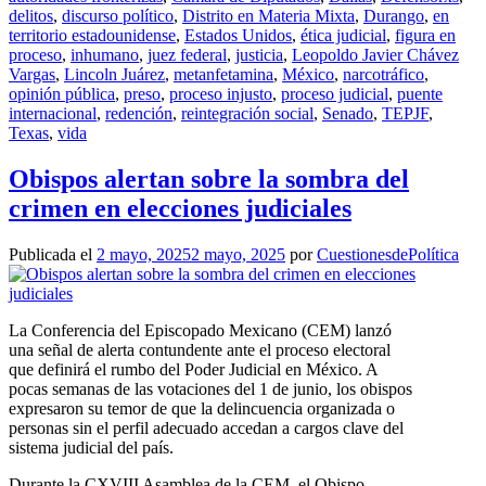
delitos
,
discurso político
,
Distrito en Materia Mixta
,
Durango
,
en
territorio estadounidense
,
Estados Unidos
,
ética judicial
,
figura en
proceso
,
inhumano
,
juez federal
,
justicia
,
Leopoldo Javier Chávez
Vargas
,
Lincoln Juárez
,
metanfetamina
,
México
,
narcotráfico
,
opinión pública
,
preso
,
proceso injusto
,
proceso judicial
,
puente
internacional
,
redención
,
reintegración social
,
Senado
,
TEPJF
,
Texas
,
vida
Obispos alertan sobre la sombra del
crimen en elecciones judiciales
Publicada el
2 mayo, 2025
2 mayo, 2025
por
CuestionesdePolítica
La Conferencia del Episcopado Mexicano (CEM) lanzó
una señal de alerta contundente ante el proceso electoral
que definirá el rumbo del Poder Judicial en México. A
pocas semanas de las votaciones del 1 de junio, los obispos
expresaron su temor de que la delincuencia organizada o
personas sin el perfil adecuado accedan a cargos clave del
sistema judicial del país.
Durante la CXVIII Asamblea de la CEM, el Obispo