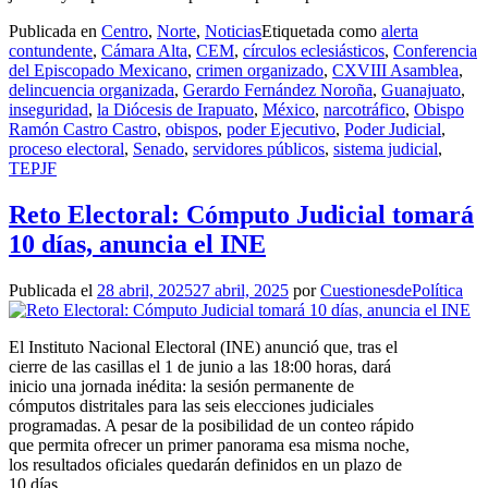
Publicada en
Centro
,
Norte
,
Noticias
Etiquetada como
alerta
contundente
,
Cámara Alta
,
CEM
,
círculos eclesiásticos
,
Conferencia
del Episcopado Mexicano
,
crimen organizado
,
CXVIII Asamblea
,
delincuencia organizada
,
Gerardo Fernández Noroña
,
Guanajuato
,
inseguridad
,
la Diócesis de Irapuato
,
México
,
narcotráfico
,
Obispo
Ramón Castro Castro
,
obispos
,
poder Ejecutivo
,
Poder Judicial
,
proceso electoral
,
Senado
,
servidores públicos
,
sistema judicial
,
TEPJF
Reto Electoral: Cómputo Judicial tomará
10 días, anuncia el INE
Publicada el
28 abril, 2025
27 abril, 2025
por
CuestionesdePolítica
El Instituto Nacional Electoral (INE) anunció que, tras el
cierre de las casillas el 1 de junio a las 18:00 horas, dará
inicio una jornada inédita: la sesión permanente de
cómputos distritales para las seis elecciones judiciales
programadas. A pesar de la posibilidad de un conteo rápido
que permita ofrecer un primer panorama esa misma noche,
los resultados oficiales quedarán definidos en un plazo de
10 días.