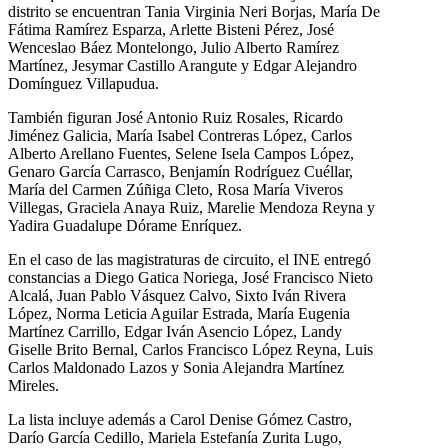
distrito se encuentran Tania Virginia Neri Borjas, María De
Fátima Ramírez Esparza, Arlette Bisteni Pérez, José
Wenceslao Báez Montelongo, Julio Alberto Ramírez
Martínez, Jesymar Castillo Arangute y Edgar Alejandro
Domínguez Villapudua.
También figuran José Antonio Ruiz Rosales, Ricardo
Jiménez Galicia, María Isabel Contreras López, Carlos
Alberto Arellano Fuentes, Selene Isela Campos López,
Genaro García Carrasco, Benjamín Rodríguez Cuéllar,
María del Carmen Zúñiga Cleto, Rosa María Viveros
Villegas, Graciela Anaya Ruiz, Marelie Mendoza Reyna y
Yadira Guadalupe Dórame Enríquez.
En el caso de las magistraturas de circuito, el INE entregó
constancias a Diego Gatica Noriega, José Francisco Nieto
Alcalá, Juan Pablo Vásquez Calvo, Sixto Iván Rivera
López, Norma Leticia Aguilar Estrada, María Eugenia
Martínez Carrillo, Edgar Iván Asencio López, Landy
Giselle Brito Bernal, Carlos Francisco López Reyna, Luis
Carlos Maldonado Lazos y Sonia Alejandra Martínez
Mireles.
La lista incluye además a Carol Denise Gómez Castro,
Darío García Cedillo, Mariela Estefanía Zurita Lugo,