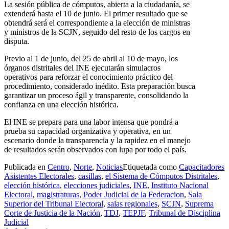
La sesión pública de cómputos, abierta a la ciudadanía, se
extenderá hasta el 10 de junio. El primer resultado que se
obtendrá será el correspondiente a la elección de ministras
y ministros de la SCJN, seguido del resto de los cargos en
disputa.
Previo al 1 de junio, del 25 de abril al 10 de mayo, los
órganos distritales del INE ejecutarán simulacros
operativos para reforzar el conocimiento práctico del
procedimiento, considerado inédito. Esta preparación busca
garantizar un proceso ágil y transparente, consolidando la
confianza en una elección histórica.
El INE se prepara para una labor intensa que pondrá a
prueba su capacidad organizativa y operativa, en un
escenario donde la transparencia y la rapidez en el manejo
de resultados serán observados con lupa por todo el país.
Publicada en
Centro
,
Norte
,
Noticias
Etiquetada como
Capacitadores
Asistentes Electorales
,
casillas
,
el Sistema de Cómputos Distritales
,
elección histórica
,
elecciones judiciales
,
INE
,
Instituto Nacional
Electoral
,
magistraturas
,
Poder Judicial de la Federacion
,
Sala
Superior del Tribunal Electoral
,
salas regionales
,
SCJN
,
Suprema
Corte de Justicia de la Nación
,
TDJ
,
TEPJF
,
Tribunal de Disciplina
Judicial