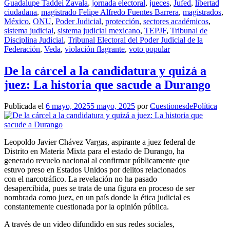
Guadalupe Taddei Zavala
,
jornada electoral
,
jueces
,
Jufed
,
libertad
ciudadana
,
magistrado Felipe Alfredo Fuentes Barrera
,
magistrados
,
México
,
ONU
,
Poder Judicial
,
protección
,
sectores académicos
,
sistema judicial
,
sistema judicial mexicano
,
TEPJF
,
Tribunal de
Disciplina Judicial
,
Tribunal Electoral del Poder Judicial de la
Federación
,
Veda
,
violación flagrante
,
voto popular
De la cárcel a la candidatura y quizá a
juez: La historia que sacude a Durango
Publicada el
6 mayo, 2025
5 mayo, 2025
por
CuestionesdePolítica
Leopoldo Javier Chávez Vargas, aspirante a juez federal de
Distrito en Materia Mixta para el estado de Durango, ha
generado revuelo nacional al confirmar públicamente que
estuvo preso en Estados Unidos por delitos relacionados
con el narcotráfico. La revelación no ha pasado
desapercibida, pues se trata de una figura en proceso de ser
nombrada como juez, en un país donde la ética judicial es
constantemente cuestionada por la opinión pública.
A través de un video difundido en sus redes sociales,