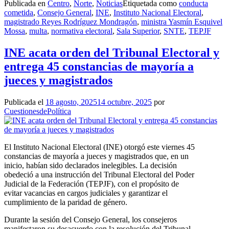
Publicada en
Centro
,
Norte
,
Noticias
Etiquetada como
conducta
cometida
,
Consejo General
,
INE
,
Instituto Nacional Electoral
,
magistrado Reyes Rodríguez Mondragón
,
ministra Yasmín Esquivel
Mossa
,
multa
,
normativa electoral
,
Sala Superior
,
SNTE
,
TEPJF
INE acata orden del Tribunal Electoral y
entrega 45 constancias de mayoría a
jueces y magistrados
Publicada el
18 agosto, 2025
14 octubre, 2025
por
CuestionesdePolítica
El Instituto Nacional Electoral (INE) otorgó este viernes 45
constancias de mayoría a jueces y magistrados que, en un
inicio, habían sido declarados inelegibles. La decisión
obedeció a una instrucción del Tribunal Electoral del Poder
Judicial de la Federación (TEPJF), con el propósito de
evitar vacancias en cargos judiciales y garantizar el
cumplimiento de la paridad de género.
Durante la sesión del Consejo General, los consejeros
manifestaron su desacuerdo con la resolución del Tribunal