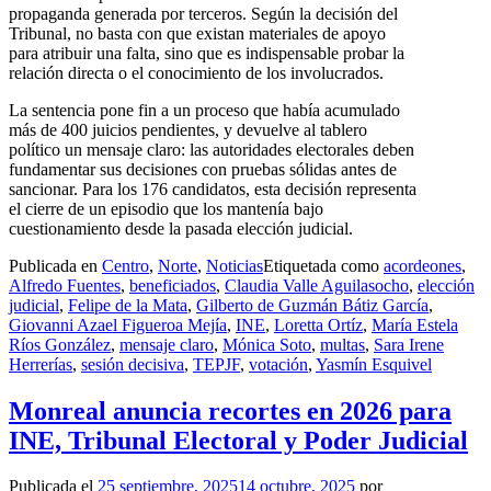
propaganda generada por terceros. Según la decisión del
Tribunal, no basta con que existan materiales de apoyo
para atribuir una falta, sino que es indispensable probar la
relación directa o el conocimiento de los involucrados.
La sentencia pone fin a un proceso que había acumulado
más de 400 juicios pendientes, y devuelve al tablero
político un mensaje claro: las autoridades electorales deben
fundamentar sus decisiones con pruebas sólidas antes de
sancionar. Para los 176 candidatos, esta decisión representa
el cierre de un episodio que los mantenía bajo
cuestionamiento desde la pasada elección judicial.
Publicada en
Centro
,
Norte
,
Noticias
Etiquetada como
acordeones
,
Alfredo Fuentes
,
beneficiados
,
Claudia Valle Aguilasocho
,
elección
judicial
,
Felipe de la Mata
,
Gilberto de Guzmán Bátiz García
,
Giovanni Azael Figueroa Mejía
,
INE
,
Loretta Ortíz
,
María Estela
Ríos González
,
mensaje claro
,
Mónica Soto
,
multas
,
Sara Irene
Herrerías
,
sesión decisiva
,
TEPJF
,
votación
,
Yasmín Esquivel
Monreal anuncia recortes en 2026 para
INE, Tribunal Electoral y Poder Judicial
Publicada el
25 septiembre, 2025
14 octubre, 2025
por