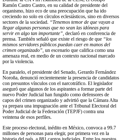
Ramón Castro Castro, en su calidad de presidente del
organismo, hizo eco de una preocupación que ha ido
creciendo no solo en círculos eclesiásticos, sino en diversos
sectores de la sociedad.
“Tenemos temor de que vayan a
llegar algunas personas que no sean las idóneas para
servir en algo tan importante”,
declaró en conferencia de
prensa. También señaló que existe el riesgo de que
“los
mismos servidores públicos puedan caer en manos del
crimen organizado”,
un escenario que califica como una
amenaza real, en medio de un contexto nacional marcado
por la violencia.
En paralelo, el presidente del Senado, Gerardo Fernández
Noroña, denunció recientemente la presencia de candidatos
con presuntos vínculos con el narcotráfico. El legislador
aseguró que algunos de los aspirantes a formar parte del
nuevo Poder Judicial han fungido como defensores de
capos del crimen organizado y advirtió que la Cámara Alta
ya prepara una impugnación ante el Tribunal Electoral del
Poder Judicial de la Federación (TEPJF) contra una
veintena de esos perfiles.
Este proceso electoral, inédito en México, convoca a 99.7
millones de personas para elegir, por primera vez en la
historia del país, a 881 cargos judiciales. Entre los puestos