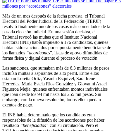
Más de un mes después de la fecha prevista, el Tribunal
Electoral del Poder Judicial de la Federación (TEPJF)
resolvió finalmente uno de los casos más comentados de la
pasada elección judicial. En una sesión decisiva, el
Tribunal revocó las multas que el Instituto Nacional
Electoral (INE) había impuesto a 176 candidatos, quienes
habían sido sancionados por supuestamente beneficiarse de
los llamados
“acordeones
”, listas de apoyo difundidas de
forma física y digital durante el proceso de votación.
Las sanciones, que sumaban más de 6.3 millones de pesos,
incluían multas a aspirantes de alto perfil. Entre ellos
estaban Loretta Ortiz, Yasmín Esquivel, Sara Irene
Herrerías, María Estela Ríos González y Giovanni Azael
Figueroa Mejía, quienes enfrentaban montos individuales
que iban desde los 94 mil hasta los 255 mil pesos. Sin
embargo, con la nueva resolución, todos ellos quedan
exentos de pago.
El INE había determinado que los candidatos eran
responsables de la difusión de los acordeones por haber
resultado
“beneficiados”
con su circulación. Pero el
TEPJF consideró que esta decisión se tomó sin pruebas