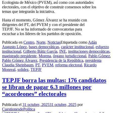
Ecologista de México (PVEM), así como con autoridades
electorales, con el objetivo de construir consensos sobre los
temas que integrarán la iniciativa.
Hasta el momento, Gómez Álvarez se ha reunido con
dirigentes del PT, del PVEM y con el presidente del
TEPJF. No se ha informado de convocatorias para
escuchar a los líderes de los partidos de oposición.
Publicada en
Centro
,
Norte
,
Noticias
Etiquetada como
Adán
Augusto López
,
bases democráticas
,
carácter institucional
,
esfuerzo
institucional
,
Gilberto Bátiz García
,
INE
,
instituciones democráticas
,
magistrado presidente
,
Morena
,
órgano jurisdiccional
,
Pablo Gómez
,
Pablo Gómez Álvarez
,
Presidencia de la República
,
presidenta
Claudia Sheinbaum
,
PT
,
PVEM
,
reforma electoral
,
Ricardo
Monreal
,
solidez
,
TEPJF
TEPJF borra las multas: 176 candidatos
se libran de pagar 6.3 millones por
“acordeones” electorales
Publicada el
31 octubre, 2025
31 octubre, 2025
por
CuestionesdePolítica