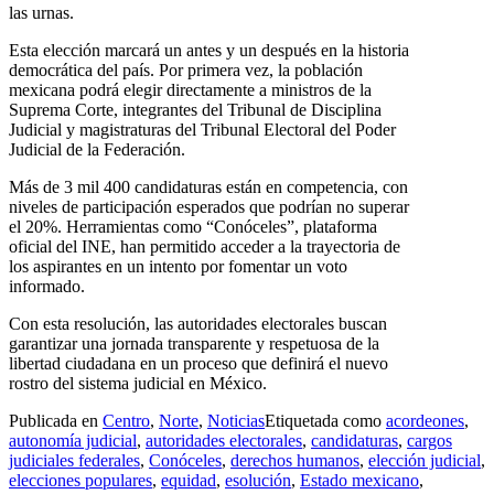
las urnas.
Esta elección marcará un antes y un después en la historia
democrática del país. Por primera vez, la población
mexicana podrá elegir directamente a ministros de la
Suprema Corte, integrantes del Tribunal de Disciplina
Judicial y magistraturas del Tribunal Electoral del Poder
Judicial de la Federación.
Más de 3 mil 400 candidaturas están en competencia, con
niveles de participación esperados que podrían no superar
el 20%. Herramientas como “Conóceles”, plataforma
oficial del INE, han permitido acceder a la trayectoria de
los aspirantes en un intento por fomentar un voto
informado.
Con esta resolución, las autoridades electorales buscan
garantizar una jornada transparente y respetuosa de la
libertad ciudadana en un proceso que definirá el nuevo
rostro del sistema judicial en México.
Publicada en
Centro
,
Norte
,
Noticias
Etiquetada como
acordeones
,
autonomía judicial
,
autoridades electorales
,
candidaturas
,
cargos
judiciales federales
,
Conóceles
,
derechos humanos
,
elección judicial
,
elecciones populares
,
equidad
,
esolución
,
Estado mexicano
,