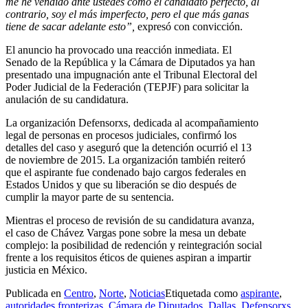
me he vendido ante ustedes como el candidato perfecto, al
contrario, soy el más imperfecto, pero el que más ganas
tiene de sacar adelante esto”,
expresó con convicción.
El anuncio ha provocado una reacción inmediata. El
Senado de la República y la Cámara de Diputados ya han
presentado una impugnación ante el Tribunal Electoral del
Poder Judicial de la Federación (TEPJF) para solicitar la
anulación de su candidatura.
La organización Defensorxs, dedicada al acompañamiento
legal de personas en procesos judiciales, confirmó los
detalles del caso y aseguró que la detención ocurrió el 13
de noviembre de 2015. La organización también reiteró
que el aspirante fue condenado bajo cargos federales en
Estados Unidos y que su liberación se dio después de
cumplir la mayor parte de su sentencia.
Mientras el proceso de revisión de su candidatura avanza,
el caso de Chávez Vargas pone sobre la mesa un debate
complejo: la posibilidad de redención y reintegración social
frente a los requisitos éticos de quienes aspiran a impartir
justicia en México.
Publicada en
Centro
,
Norte
,
Noticias
Etiquetada como
aspirante
,
autoridades fronterizas
,
Cámara de Diputados
,
Dallas
,
Defensorxs
,