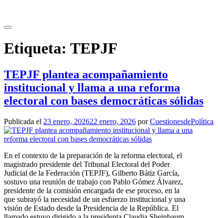
Saltar
al
contenido
Etiqueta:
TEPJF
TEPJF plantea acompañamiento
institucional y llama a una reforma
electoral con bases democráticas sólidas
Publicada el
23 enero, 2026
22 enero, 2026
por
CuestionesdePolítica
En el contexto de la preparación de la reforma electoral, el
magistrado presidente del Tribunal Electoral del Poder
Judicial de la Federación (TEPJF), Gilberto Bátiz García,
sostuvo una reunión de trabajo con Pablo Gómez Álvarez,
presidente de la comisión encargada de ese proceso, en la
que subrayó la necesidad de un esfuerzo institucional y una
visión de Estado desde la Presidencia de la República. El
llamado estuvo dirigido a la presidenta Claudia Sheinbaum,