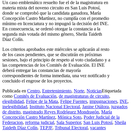
Un caso emblemático resuelto fue el de la magistratura en
materia mixta del noveno circuito en San Luis Potosí,
donde se comprobó que la candidata ganadora, María
Concepción Castro Martínez, no cumplía con el promedio
mínimo en licenciatura y no impugnó la decisión del INE.
En consecuencia, se ordenó otorgar la constancia a la
segunda más votada del mismo género, Sheila Taideth
Díaz Colín.
Los criterios aprobados este miércoles se aplicarán al resto
de los casos pendientes, que se discutirán en próximas
sesiones, bajo el principio de respeto al voto ciudadano y a
las competencias de los Comités de Evaluación. El INE
deberá entregar las constancias de mayoría
correspondientes de forma inmediata, una vez notificado y
concluido el engrose de los proyectos.
Publicada en
Centro
,
Entretenimiento
,
Norte
,
Noticias
Etiquetada
como
Comités de Evaluación
,
de magistraturas de circuito
,
elegibilidad
,
Felipe de la Mata
,
Felipe Fuentes
,
impugnaciones
,
INE
,
inelegibilidad
,
Instituto Nacional Electoral
,
Janine Otálora
,
juzgados
de distrito
,
magistrado Reyes Rodríguez Mondragón
,
María
Concepción Castro Martínez
,
Mónica Soto
,
Poder Judicial de la
Federacion
,
reforma judicial
,
Sala Superior
,
San Luis Potosí
,
Sheila
Taideth Díaz Colín
,
TEPJF
,
Tribunal Electoral
,
vacantes