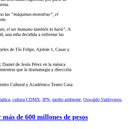
tema.
omo las
“máquinas-monstruo”, el
ote.
an, el ser humano también lo hará”.
A
tl, una niña decidida a enfrentar las
peles de Tío Felipe, Ajolote 1, Casas y
n; Daniel de Jesús Pérez en la música
mientras que la dramaturgia y dirección
 Centro Cultural y Académico Teatro Casa
imática
,
cultura CDMX
,
IPN
,
medio ambiente
,
Oswaldo Valdovinos
,
r más de 600 millones de pesos