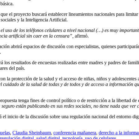
 básica.
que el proyecto buscará establecer lineamientos nacionales para limitar 
ciales y la Inteligencia Artificial.
l uso de los teléfonos celulares a nivel nacional (…) es muy important
cia artificial sin caer en la censura”,
afirmó.
ión abrirá espacios de discusión con especialistas, quienes participarán
.
á los resultados de encuestas realizadas entre madres y padres de famili
ares del país.
con la protección de la salud y el acceso de niñas, niños y adolescentes 
l cuidado de la salud de todas y de todos y de acceso a información qu
propuesta tenga fines de control político o de restricción a la libertad de
 seguro están publicando en sus redes sociales, no tiene nada que ver 
el inicio de la discusión sobre una regulación nacional del entorno di
cuelas
,
Claudia Sheinbaum
,
conferencia mañanera
,
derecho a la informa
regulación digital
,
salud digital
,
tecnología
,
uso de celulares