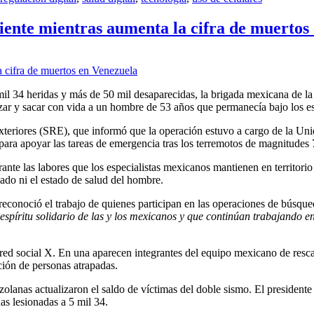
iente mientras aumenta la cifra de muertos
il 34 heridas y más de 50 mil desaparecidas, la brigada mexicana de la
lizar y sacar con vida a un hombre de 53 años que permanecía bajo los 
 Exteriores (SRE), que informó que la operación estuvo a cargo de la 
a apoyar las tareas de emergencia tras los terremotos de magnitudes 7.
ante las labores que los especialistas mexicanos mantienen en territori
zado ni el estado de salud del hombre.
 reconoció el trabajo de quienes participan en las operaciones de búsqu
espíritu solidario de las y los mexicanos y que continúan trabajando e
red social X. En una aparecen integrantes del equipo mexicano de rescate
ación de personas atrapadas.
olanas actualizaron el saldo de víctimas del doble sismo. El president
as lesionadas a 5 mil 34.