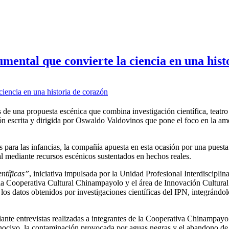
mental que convierte la ciencia en una hist
 de una propuesta escénica que combina investigación científica, teatro 
ón escrita y dirigida por Oswaldo Valdovinos que pone el foco en la ame
s para las infancias, la compañía apuesta en esta ocasión por una puesta
l mediante recursos escénicos sustentados en hechos reales.
ntíficas”
, iniciativa impulsada por la Unidad Profesional Interdisciplin
la Cooperativa Cultural Chinampayolo y el área de Innovación Cultural d
 los datos obtenidos por investigaciones científicas del IPN, integrándol
diante entrevistas realizadas a integrantes de la Cooperativa Chinampay
 nocivo, la contaminación provocada por aguas negras y el abandono de l