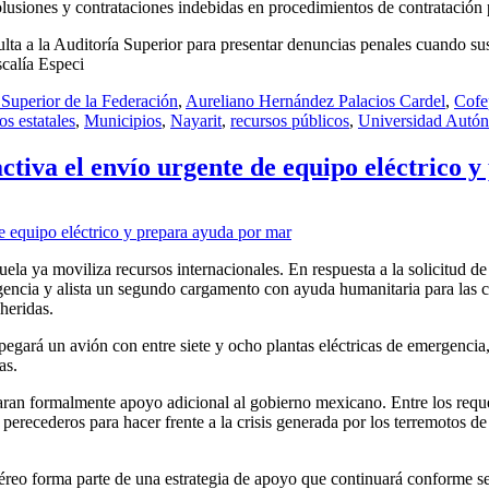
olusiones y contrataciones indebidas en procedimientos de contratación 
ta a la Auditoría Superior para presentar denuncias penales cuando sus 
scalía Especi
 Superior de la Federación
,
Aureliano Hernández Palacios Cardel
,
Cofe
os estatales
,
Municipios
,
Nayarit
,
recursos públicos
,
Universidad Autón
ctiva el envío urgente de equipo eléctrico
a ya moviliza recursos internacionales. En respuesta a la solicitud de 
encia y alista un segundo cargamento con ayuda humanitaria para las 
heridas.
gará un avión con entre siete y ocho plantas eléctricas de emergencia
as.
taran formalmente apoyo adicional al gobierno mexicano. Entre los requ
perecederos para hacer frente a la crisis generada por los terremotos de
aéreo forma parte de una estrategia de apoyo que continuará conforme s