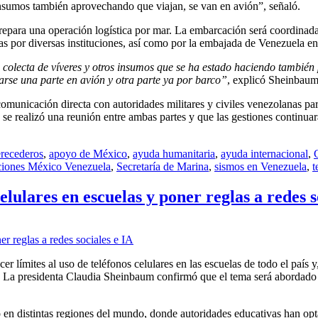
insumos también aprovechando que viajan, se van en avión”, señaló.
prepara una operación logística por mar. La embarcación será coordinada
das por diversas instituciones, así como por la embajada de Venezuela e
lecta de víveres y otros insumos que se ha estado haciendo también por
rse una parte en avión y otra parte ya por barco”
, explicó Sheinbaum
omunicación directa con autoridades militares y civiles venezolanas par
 se realizó una reunión entre ambas partes y que las gestiones continua
erecederos
,
apoyo de México
,
ayuda humanitaria
,
ayuda internacional
,
ciones México Venezuela
,
Secretaría de Marina
,
sismos en Venezuela
,
t
lulares en escuelas y poner reglas a redes s
 límites al uso de teléfonos celulares en las escuelas de todo el país y,
cial. La presidenta Claudia Sheinbaum confirmó que el tema será aborda
en distintas regiones del mundo, donde autoridades educativas han opta