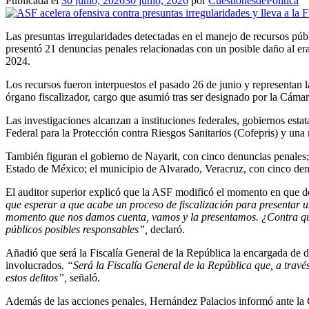
Publicada el
30 junio, 2026
30 junio, 2026
por
CuestionesdePolítica
Las presuntas irregularidades detectadas en el manejo de recursos púb
presentó 21 denuncias penales relacionadas con un posible daño al erar
2024.
Los recursos fueron interpuestos el pasado 26 de junio y representan 
órgano fiscalizador, cargo que asumió tras ser designado por la Cáma
Las investigaciones alcanzan a instituciones federales, gobiernos esta
Federal para la Protección contra Riesgos Sanitarios (Cofepris) y una
También figuran el gobierno de Nayarit, con cinco denuncias penales
Estado de México; el municipio de Alvarado, Veracruz, con cinco de
El auditor superior explicó que la ASF modificó el momento en que deci
que esperar a que acabe un proceso de fiscalización para presentar 
momento que nos damos cuenta, vamos y la presentamos. ¿Contra quién?
públicos posibles responsables”,
declaró.
Añadió que será la Fiscalía General de la República la encargada de d
involucrados.
“Será la Fiscalía General de la República que, a través
estos delitos”,
señaló.
Además de las acciones penales, Hernández Palacios informó ante la 