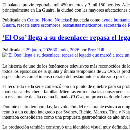
El balance previo reportaba mil 450 muertos y 3 mil 150 heridos. Ade
principalmente en La Guaira, la ciudad con las mayores afectaciones tr
Publicada en
Centro
,
Norte
,
Noticias
Etiquetada como
ayuda humanita
Guaira
,
rescate entre escombros
,
rescatistas mexicanos
,
secretaria de 
‘El Oso’ llega a su desenlace: repasa el l
Publicada el
29 junio, 2026
30 junio, 2026
por
Pryz Hill
La historia de uno de los fenómenos televisivos más reconocidos de lo
todos los episodios de la quinta y última temporada de
El Oso
, la pr
espectadores con el intenso retrato del restaurante encabezado por C
El recorrido de la serie comenzó con un punto de quiebre para su pro
modesta sandwichería familiar. Mientras enfrentaba las consecuencias 
un restaurante de alta cocina llamado
El Oso
, un proyecto donde buscó
Durante cuatro temporadas, la evolución del restaurante estuvo acomp
reunió a un equipo integrado por Sydney, Richie, Marcus, Tina y Natali
intentaba consolidarse como una propuesta gastronómica de alto nivel
La producción también construyó una identidad visual muy definida. L