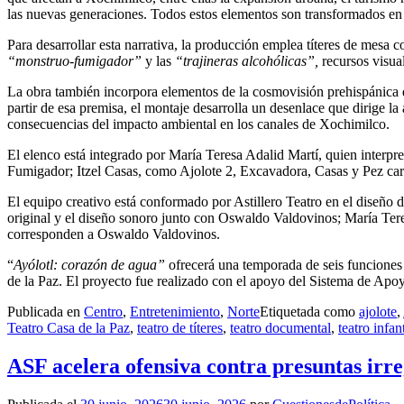
las nuevas generaciones. Todos estos elementos son transformados en
Para desarrollar esta narrativa, la producción emplea títeres de mesa 
“monstruo-fumigador”
y las
“trajineras alcohólicas”,
recursos visual
La obra también incorpora elementos de la cosmovisión prehispánica 
partir de esa premisa, el montaje desarrolla un desenlace que dirige la
consecuencias del impacto ambiental en los canales de Xochimilco.
El elenco está integrado por María Teresa Adalid Martí, quien interpre
Fumigador; Itzel Casas, como Ajolote 2, Excavadora, Casas y Pez carp
El equipo creativo está conformado por Astillero Teatro en el diseño de
original y el diseño sonoro junto con Oswaldo Valdovinos; María Tere
corresponden a Oswaldo Valdovinos.
“
Ayólotl: corazón de agua”
ofrecerá una temporada de seis funciones 
de la Paz. El proyecto fue realizado con el apoyo del Sistema de Ap
Publicada en
Centro
,
Entretenimiento
,
Norte
Etiquetada como
ajolote
,
Teatro Casa de la Paz
,
teatro de títeres
,
teatro documental
,
teatro infant
ASF acelera ofensiva contra presuntas irreg