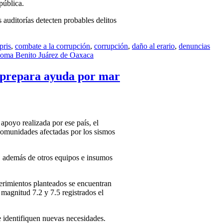
pública.
auditorías detecten probables delitos
pris
,
combate a la corrupción
,
corrupción
,
daño al erario
,
denuncias
oma Benito Juárez de Oaxaca
 y prepara ayuda por mar
apoyo realizada por ese país, el
comunidades afectadas por los sismos
, además de otros equipos e insumos
erimientos planteados se encuentran
 magnitud 7.2 y 7.5 registrados el
e identifiquen nuevas necesidades.