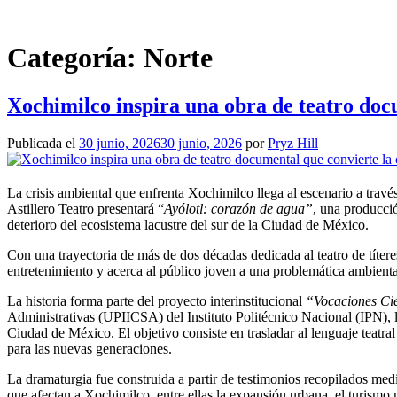
Saltar
al
contenido
Categoría:
Norte
Xochimilco inspira una obra de teatro docu
Publicada el
30 junio, 2026
30 junio, 2026
por
Pryz Hill
La crisis ambiental que enfrenta Xochimilco llega al escenario a través
Astillero Teatro presentará “
Ayólotl: corazón de agua”
, una producci
deterioro del ecosistema lacustre del sur de la Ciudad de México.
Con una trayectoria de más de dos décadas dedicada al teatro de títere
entretenimiento y acerca al público joven a una problemática ambienta
La historia forma parte del proyecto interinstitucional
“Vocaciones Cie
Administrativas (UPIICSA) del Instituto Politécnico Nacional (IPN), 
Ciudad de México. El objetivo consiste en trasladar al lenguaje teatral
para las nuevas generaciones.
La dramaturgia fue construida a partir de testimonios recopilados me
que afectan a Xochimilco, entre ellas la expansión urbana, el turismo