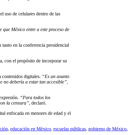
el uso de celulares dentro de las
e que México entre a este proceso de
 tanto en la conferencia presidencial
a, con el propósito de incorporar su
a contenidos digitales.
“Es un asunto
e no debería a estar tan accesible”,
 expresión.
“Para todos los
con la censura”
, declaró.
gital enfocada en menores de edad y el
ción
,
educación en México
,
escuelas públicas
,
gobierno de México
,