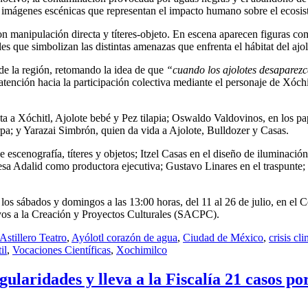
 imágenes escénicas que representan el impacto humano sobre el ecosis
con manipulación directa y títeres-objeto. En escena aparecen figuras c
es que simbolizan las distintas amenazas que enfrenta el hábitat del ajol
de la región, retomando la idea de que
“cuando los ajolotes desaparezc
 atención hacia la participación colectiva mediante el personaje de Xóchi
ta a Xóchitl, Ajolote bebé y Pez tilapia; Oswaldo Valdovinos, en los pa
a; y Yarazai Simbrón, quien da vida a Ajolote, Bulldozer y Casas.
 escenografía, títeres y objetos; Itzel Casas en el diseño de iluminació
sa Adalid como productora ejecutiva; Gustavo Linares en el traspunte; 
los sábados y domingos a las 13:00 horas, del 11 al 26 de julio, en el
oyos a la Creación y Proyectos Culturales (SACPC).
Astillero Teatro
,
Ayólotl corazón de agua
,
Ciudad de México
,
crisis cl
il
,
Vocaciones Científicas
,
Xochimilco
ularidades y lleva a la Fiscalía 21 casos po