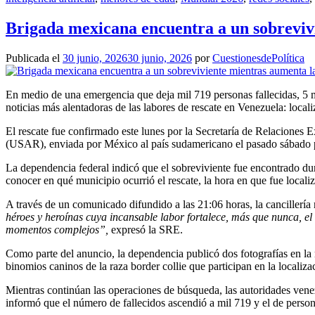
Brigada mexicana encuentra a un sobreviv
Publicada el
30 junio, 2026
30 junio, 2026
por
CuestionesdePolítica
En medio de una emergencia que deja mil 719 personas fallecidas, 5 m
noticias más alentadoras de las labores de rescate en Venezuela: loca
El rescate fue confirmado este lunes por la Secretaría de Relaciones
(USAR), enviada por México al país sudamericano el pasado sábado par
La dependencia federal indicó que el sobreviviente fue encontrado dur
conocer en qué municipio ocurrió el rescate, la hora en que fue locali
A través de un comunicado difundido a las 21:06 horas, la cancillería
héroes y heroínas cuya incansable labor fortalece, más que nunca, el 
momentos complejos”,
expresó la SRE.
Como parte del anuncio, la dependencia publicó dos fotografías en la 
binomios caninos de la raza border collie que participan en la localiz
Mientras continúan las operaciones de búsqueda, las autoridades venez
informó que el número de fallecidos ascendió a mil 719 y el de person