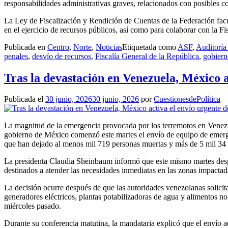
responsabilidades administrativas graves, relacionados con posibles c
La Ley de Fiscalización y Rendición de Cuentas de la Federación facul
en el ejercicio de recursos públicos, así como para colaborar con la Fi
Publicada en
Centro
,
Norte
,
Noticias
Etiquetada como
ASF
,
Auditoría
penales
,
desvío de recursos
,
Fiscalía General de la República
,
gobiern
Tras la devastación en Venezuela, México a
Publicada el
30 junio, 2026
30 junio, 2026
por
CuestionesdePolítica
La magnitud de la emergencia provocada por los terremotos en Venezuel
gobierno de México comenzó este martes el envío de equipo de emerg
que han dejado al menos mil 719 personas muertas y más de 5 mil 34 
La presidenta Claudia Sheinbaum informó que este mismo martes despe
destinados a atender las necesidades inmediatas en las zonas impactad
La decisión ocurre después de que las autoridades venezolanas solici
generadores eléctricos, plantas potabilizadoras de agua y alimentos no 
miércoles pasado.
Durante su conferencia matutina, la mandataria explicó que el envío 