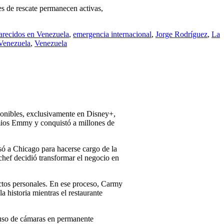
es de rescate permanecen activas,
arecidos en Venezuela
,
emergencia internacional
,
Jorge Rodríguez
,
La
 Venezuela
,
Venezuela
sponibles, exclusivamente en Disney+,
mios Emmy y conquistó a millones de
só a Chicago para hacerse cargo de la
chef decidió transformar el negocio en
ictos personales. En ese proceso, Carmy
 historia mientras el restaurante
l uso de cámaras en permanente