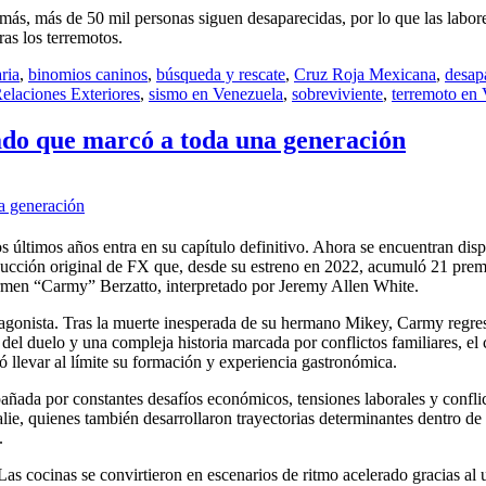
más, más de 50 mil personas siguen desaparecidas, por lo que las labor
as los terremotos.
ria
,
binomios caninos
,
búsqueda y rescate
,
Cruz Roja Mexicana
,
desap
Relaciones Exteriores
,
sismo en Venezuela
,
sobreviviente
,
terremoto en
egado que marcó a toda una generación
s últimos años entra en su capítulo definitivo. Ahora se encuentran di
oducción original de FX que, desde su estreno en 2022, acumuló 21 pre
armen “Carmy” Berzatto, interpretado por Jeremy Allen White.
tagonista. Tras la muerte inesperada de su hermano Mikey, Carmy regre
del duelo y una compleja historia marcada por conflictos familiares, el 
 llevar al límite su formación y experiencia gastronómica.
añada por constantes desafíos económicos, tensiones laborales y confl
e, quienes también desarrollaron trayectorias determinantes dentro de la
.
as cocinas se convirtieron en escenarios de ritmo acelerado gracias a