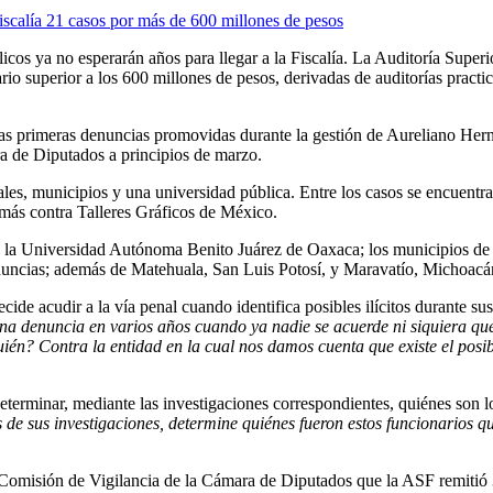
licos ya no esperarán años para llegar a la Fiscalía. La Auditoría Supe
io superior a los 600 millones de pesos, derivadas de auditorías practi
las primeras denuncias promovidas durante la gestión de Aureliano Hern
ra de Diputados a principios de marzo.
tales, municipios y una universidad pública. Entre los casos se encuentr
 más contra Talleres Gráficos de México.
; la Universidad Autónoma Benito Juárez de Oaxaca; los municipios de
nuncias; además de Matehuala, San Luis Potosí, y Maravatío, Michoacá
de acudir a la vía penal cuando identifica posibles ilícitos durante su
una denuncia en varios años cuando ya nadie se acuerde ni siquiera qu
 Contra la entidad en la cual nos damos cuenta que existe el posible 
eterminar, mediante las investigaciones correspondientes, quiénes son 
 de sus investigaciones, determine quiénes fueron estos funcionarios q
Comisión de Vigilancia de la Cámara de Diputados que la ASF remitió 