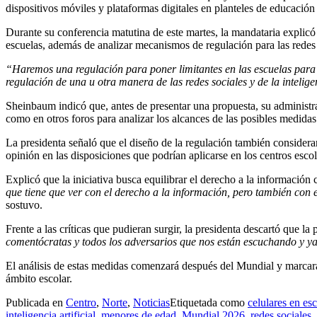
dispositivos móviles y plataformas digitales en planteles de educación
Durante su conferencia matutina de este martes, la mandataria explicó 
escuelas, además de analizar mecanismos de regulación para las redes so
“Haremos una regulación para poner limitantes en las escuelas para e
regulación de una u otra manera de las redes sociales y de la inteligen
Sheinbaum indicó que, antes de presentar una propuesta, su administrac
como en otros foros para analizar los alcances de las posibles medidas
La presidenta señaló que el diseño de la regulación también considerar
opinión en las disposiciones que podrían aplicarse en los centros escol
Explicó que la iniciativa busca equilibrar el derecho a la información 
que tiene que ver con el derecho a la información, pero también con e
sostuvo.
Frente a las críticas que pudieran surgir, la presidenta descartó que la 
comentócratas y todos los adversarios que nos están escuchando y ya
El análisis de estas medidas comenzará después del Mundial y marcará 
ámbito escolar.
Publicada en
Centro
,
Norte
,
Noticias
Etiquetada como
celulares en es
inteligencia artificial
,
menores de edad
,
Mundial 2026
,
redes sociales
,