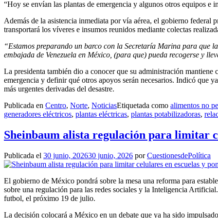
“Hoy se envían las plantas de emergencia y algunos otros equipos e 
Además de la asistencia inmediata por vía aérea, el gobierno federal 
transportará los víveres e insumos reunidos mediante colectas realiza
“Estamos preparando un barco con la Secretaría Marina para que la co
embajada de Venezuela en México, (para que) pueda recogerse y lleva
La presidenta también dio a conocer que su administración mantiene c
emergencia y definir qué otros apoyos serán necesarios. Indicó que ya
más urgentes derivadas del desastre.
Publicada en
Centro
,
Norte
,
Noticias
Etiquetada como
alimentos no p
generadores eléctricos
,
plantas eléctricas
,
plantas potabilizadoras
,
rela
Sheinbaum alista regulación para limitar ce
Publicada el
30 junio, 2026
30 junio, 2026
por
CuestionesdePolítica
El gobierno de México pondrá sobre la mesa una reforma para establecer
sobre una regulación para las redes sociales y la Inteligencia Artifi
futbol, el próximo 19 de julio.
La decisión colocará a México en un debate que ya ha sido impulsado 