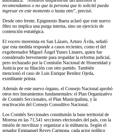
automática:
“Nosotros simplemente decidiremos si
recomendamos o no que la persona que lo solicitó pueda
ingresar en este momento o hasta otro
”, precisó.
Desde otro frente, Epigmenio Ibarra aclaró que este nuevo
filtro no implica una purga interna, sino un ejercicio de
contención estratégica.
El vocero morenista en San Lázaro, Arturo Ávila, señaló
que esta medida responde a casos recientes, como el del
exgobernador Miguel Ángel Yunes Linares, quien fue
considerado brevemente para respaldar la reforma judicial,
pero rechazado por la Comisión Nacional de Honestidad y
Justicia por su filiación con otro partido. También
mencionó el caso de Luis Enrique Benítez Ojeda,
exmilitante priista.
Además de este nuevo órgano, el Consejo Nacional aprobó
otros tres lineamientos fundamentales: el Plan Organizativo
de Comités Seccionales, el Plan Municipalista, y la
reactivación del Consejo Consultivo Nacional.
Los Comités Seccionales constituirán la base territorial de
Morena en las 71,541 secciones electorales del país, con la
misión de movilizar y organizar a la militancia. Según el
senador Emmanuel Reyes Carmona, cada actor político