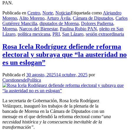
PAN.
Publicada en
Centro
,
Norte
,
Noticias
Etiquetada como
Alejandro
Moreno
,
Alito Moreno
,
Arturo Ávila
,
Cámara de Diputados
,
Carlos
Gutiérrez Mancilla
,
diputados de Morena
,
Dolores Padierna
,
Morena
,
Narcos del Bienestar
,
Paulina Rubio PAN
,
pleito en San
Lázaro
,
política mexicana
,
PRI
,
San Lázaro
,
sesión extraordinaria
Rosa Icela Rodríguez defiende reforma
electoral y subraya que “la austeridad no
es un eslogan”
Publicada el
30 agosto, 2025
14 octubre, 2025
por
CuestionesdePolítica
La secretaria de Gobernación, Rosa Icela Rodríguez
Velázquez, inauguró los trabajos de la plenaria de la
bancada de Morena en la Cámara de Diputados con un
mensaje en el que defendió la reforma electoral como
“una
necesidad histórica y la consecuencia inevitable de la
transformación”.