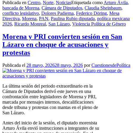
Publicada en
Centro
,
Norte
,
Noticias
Etiquetada como
Arturo Ávila
,
bancada de Morena
,
Cámara de Diputados
,
Claudia Sheinbaum
,
conflicto legislativo
,
Dolores Padierna
,
Federico Döring
,
Mesa
Directiva
,
Morena
,
PAN
,
Paulina Rubio diputada
,
política mexicana
2026
,
Ricardo Monreal
,
San Lázaro
,
Violencia Política de Género
Morena y PRI convierten sesión en San
Lázaro en choque de acusaciones y
protestas
Publicada el
28 mayo, 2026
28 mayo, 2026
por
CuestionesdePolítica
La última sesión del periodo extraordinario en la
Cámara de Diputados derivó este jueves en una
confrontación entre legisladores de Morena y PRI,
marcada por mensajes internos, descalificaciones
desde tribuna y protestas con mantas en el pleno de
San Lázaro.
Antes del inicio de la sesión, el diputado morenista
Arturo Ávila envió instrucciones a integrantes de su