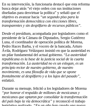
En su intervención, la funcionaria destacó que esta reforma
busca dejar atrás “el viejo orden con sus instituciones
diseñadas para desvirtuar la política” y señaló que el
objetivo es avanzar hacia
“un segundo piso para la
transformación democrática con elecciones libres,
transparentes y sin despilfarro de recursos públicos”.
Desde el presídium, acompañada por legisladores como el
presidente de la Cámara de Diputados, Sergio Gutiérrez
Luna, el coordinador de operación política de Morena,
Pedro Haces Barba, y el vocero de la bancada, Arturo
Ávila, Rodríguez Velázquez insistió en que la austeridad es
un pilar fundamental del actual gobierno. “
La austeridad
republicana es la base de la justicia social de la cuarta
transformación. La austeridad no es un eslogan, es un
principio rector de nuestro gobierno, de nuestro
movimiento, es una filosofía de vida que se opone
frontalmente al despilfarro y a los lujos del pasado”,
enfatizó.
Durante su mensaje, felicitó a los legisladores de Morena
“por honrar el respaldo de millones de mexicanas y
mexicanos que optaron por consolidar la transformación
del país bajo la vía democrática”
y reconoció el trabajo
legislativo realizado.
“En un año han creado una nueva