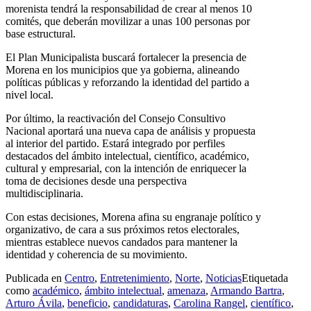
morenista tendrá la responsabilidad de crear al menos 10
comités, que deberán movilizar a unas 100 personas por
base estructural.
El Plan Municipalista buscará fortalecer la presencia de
Morena en los municipios que ya gobierna, alineando
políticas públicas y reforzando la identidad del partido a
nivel local.
Por último, la reactivación del Consejo Consultivo
Nacional aportará una nueva capa de análisis y propuesta
al interior del partido. Estará integrado por perfiles
destacados del ámbito intelectual, científico, académico,
cultural y empresarial, con la intención de enriquecer la
toma de decisiones desde una perspectiva
multidisciplinaria.
Con estas decisiones, Morena afina su engranaje político y
organizativo, de cara a sus próximos retos electorales,
mientras establece nuevos candados para mantener la
identidad y coherencia de su movimiento.
Publicada en
Centro
,
Entretenimiento
,
Norte
,
Noticias
Etiquetada
como
académico
,
ámbito intelectual
,
amenaza
,
Armando Bartra
,
Arturo Ávila
,
beneficio
,
candidaturas
,
Carolina Rangel
,
científico
,