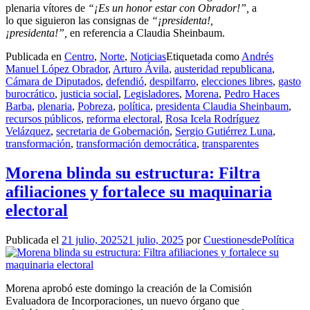
plenaria vítores de
“¡Es un honor estar con Obrador!”,
a
lo que siguieron las consignas de
“¡presidenta!,
¡presidenta!”,
en referencia a Claudia Sheinbaum.
Publicada en
Centro
,
Norte
,
Noticias
Etiquetada como
Andrés
Manuel López Obrador
,
Arturo Ávila
,
austeridad republicana
,
Cámara de Diputados
,
defendió
,
despilfarro
,
elecciones libres
,
gasto
burocrático
,
justicia social
,
Legisladores
,
Morena
,
Pedro Haces
Barba
,
plenaria
,
Pobreza
,
política
,
presidenta Claudia Sheinbaum
,
recursos públicos
,
reforma electoral
,
Rosa Icela Rodríguez
Velázquez
,
secretaria de Gobernación
,
Sergio Gutiérrez Luna
,
transformación
,
transformación democrática
,
transparentes
Morena blinda su estructura: Filtra
afiliaciones y fortalece su maquinaria
electoral
Publicada el
21 julio, 2025
21 julio, 2025
por
CuestionesdePolítica
Morena aprobó este domingo la creación de la Comisión
Evaluadora de Incorporaciones, un nuevo órgano que