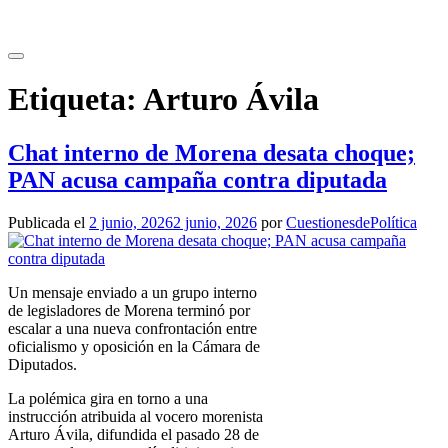
Saltar
al
contenido
Etiqueta:
Arturo Ávila
Chat interno de Morena desata choque;
PAN acusa campaña contra diputada
Publicada el
2 junio, 2026
2 junio, 2026
por
CuestionesdePolítica
Un mensaje enviado a un grupo interno
de legisladores de Morena terminó por
escalar a una nueva confrontación entre
oficialismo y oposición en la Cámara de
Diputados.
La polémica gira en torno a una
instrucción atribuida al vocero morenista
Arturo Ávila, difundida el pasado 28 de