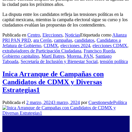
la ciudad para los próximos años.
La disputa entre los candidatos refleja las tensiones políticas en la
capital mexicana, mientras la campaña electoral sigue su curso y los
ciudadanos evalúan las propuestas de los contendientes.
Publicada en
Centro
,
Elecciones
,
Noticias
Etiquetada como
Alianza
PRI PAN PRD
,
ara Cerón
,
campañas
,
candidatos
,
Candidatos a
Jefatura de Gobierno
,
CDMX
,
elecciones 2024
,
elecciones CDMX
,
extrabajadores de Participación Ciudadana
,
Francisco Rueda
,
Gobierno capitalino
,
Martí Batres
,
Morena. PAN
,
Santiago
Taboada
,
Secretaría de Inclusión y Bienestar Social
,
tensión política
Inica Arranque de Campañas con
Candidatos de CDMX y Diversas
Estrategias1
Publicada el
2 marzo, 2024
3 marzo, 2024
por
CuestionesdePolítica