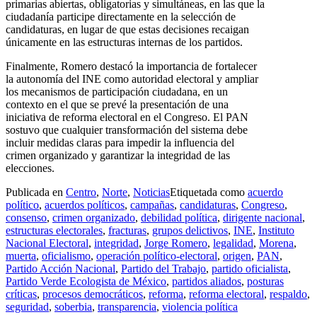
primarias abiertas, obligatorias y simultáneas, en las que la
ciudadanía participe directamente en la selección de
candidaturas, en lugar de que estas decisiones recaigan
únicamente en las estructuras internas de los partidos.
Finalmente, Romero destacó la importancia de fortalecer
la autonomía del INE como autoridad electoral y ampliar
los mecanismos de participación ciudadana, en un
contexto en el que se prevé la presentación de una
iniciativa de reforma electoral en el Congreso. El PAN
sostuvo que cualquier transformación del sistema debe
incluir medidas claras para impedir la influencia del
crimen organizado y garantizar la integridad de las
elecciones.
Publicada en
Centro
,
Norte
,
Noticias
Etiquetada como
acuerdo
político
,
acuerdos políticos
,
campañas
,
candidaturas
,
Congreso
,
consenso
,
crimen organizado
,
debilidad política
,
dirigente nacional
,
estructuras electorales
,
fracturas
,
grupos delictivos
,
INE
,
Instituto
Nacional Electoral
,
integridad
,
Jorge Romero
,
legalidad
,
Morena
,
muerta
,
oficialismo
,
operación político-electoral
,
origen
,
PAN
,
Partido Acción Nacional
,
Partido del Trabajo
,
partido oficialista
,
Partido Verde Ecologista de México
,
partidos aliados
,
posturas
críticas
,
procesos democráticos
,
reforma
,
reforma electoral
,
respaldo
,
seguridad
,
soberbia
,
transparencia
,
violencia política