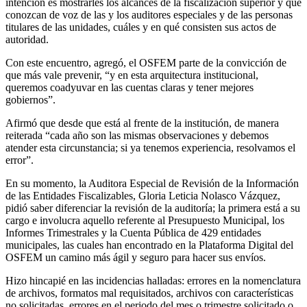
intención es mostrarles los alcances de la fiscalización superior y que
conozcan de voz de las y los auditores especiales y de las personas
titulares de las unidades, cuáles y en qué consisten sus actos de
autoridad.
Con este encuentro, agregó, el OSFEM parte de la convicción de
que más vale prevenir, “y en esta arquitectura institucional,
queremos coadyuvar en las cuentas claras y tener mejores
gobiernos”.
Afirmó que desde que está al frente de la institución, de manera
reiterada “cada año son las mismas observaciones y debemos
atender esta circunstancia; si ya tenemos experiencia, resolvamos el
error”.
En su momento, la Auditora Especial de Revisión de la Información
de las Entidades Fiscalizables, Gloria Leticia Nolasco Vázquez,
pidió saber diferenciar la revisión de la auditoría; la primera está a su
cargo e involucra aquello referente al Presupuesto Municipal, los
Informes Trimestrales y la Cuenta Pública de 429 entidades
municipales, las cuales han encontrado en la Plataforma Digital del
OSFEM un camino más ágil y seguro para hacer sus envíos.
Hizo hincapié en las incidencias halladas: errores en la nomenclatura
de archivos, formatos mal requisitados, archivos con características
no solicitadas, errores en el periodo del mes o trimestre solicitado o