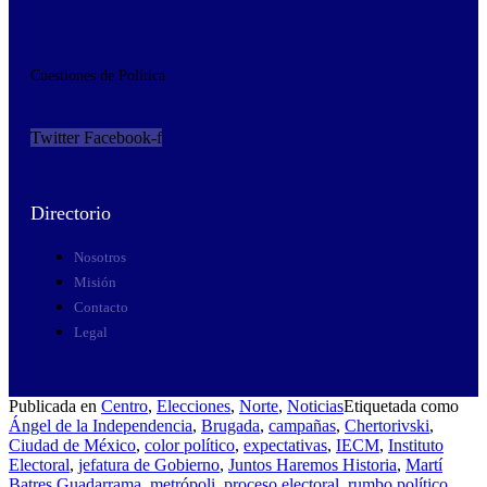
Cuestiones de Política
Twitter
Facebook-f
Directorio
Nosotros
Misión
Contacto
Legal
Publicada en
Centro
,
Elecciones
,
Norte
,
Noticias
Etiquetada como
Ángel de la Independencia
,
Brugada
,
campañas
,
Chertorivski
,
Ciudad de México
,
color político
,
expectativas
,
IECM
,
Instituto
Electoral
,
jefatura de Gobierno
,
Juntos Haremos Historia
,
Martí
Batres Guadarrama
,
metrópoli
,
proceso electoral
,
rumbo político
,