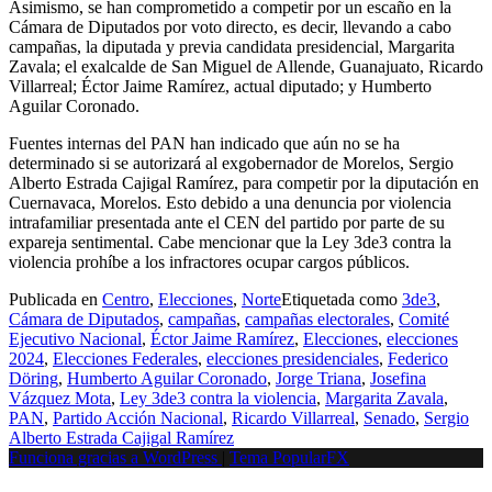
Asimismo, se han comprometido a competir por un escaño en la
Cámara de Diputados por voto directo, es decir, llevando a cabo
campañas, la diputada y previa candidata presidencial, Margarita
Zavala; el exalcalde de San Miguel de Allende, Guanajuato, Ricardo
Villarreal; Éctor Jaime Ramírez, actual diputado; y Humberto
Aguilar Coronado.
Fuentes internas del PAN han indicado que aún no se ha
determinado si se autorizará al exgobernador de Morelos, Sergio
Alberto Estrada Cajigal Ramírez, para competir por la diputación en
Cuernavaca, Morelos. Esto debido a una denuncia por violencia
intrafamiliar presentada ante el CEN del partido por parte de su
expareja sentimental. Cabe mencionar que la Ley 3de3 contra la
violencia prohíbe a los infractores ocupar cargos públicos.
Publicada en
Centro
,
Elecciones
,
Norte
Etiquetada como
3de3
,
Cámara de Diputados
,
campañas
,
campañas electorales
,
Comité
Ejecutivo Nacional
,
Éctor Jaime Ramírez
,
Elecciones
,
elecciones
2024
,
Elecciones Federales
,
elecciones presidenciales
,
Federico
Döring
,
Humberto Aguilar Coronado
,
Jorge Triana
,
Josefina
Vázquez Mota
,
Ley 3de3 contra la violencia
,
Margarita Zavala
,
PAN
,
Partido Acción Nacional
,
Ricardo Villarreal
,
Senado
,
Sergio
Alberto Estrada Cajigal Ramírez
Funciona gracias a WordPress
|
Tema PopularFX