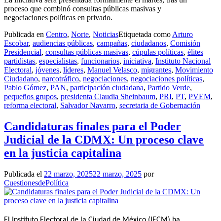
proceso que combinó consultas públicas masivas y
negociaciones políticas en privado.
Publicada en
Centro
,
Norte
,
Noticias
Etiquetada como
Arturo
Escobar
,
audiencias públicas
,
campañas
,
ciudadanos
,
Comisión
Presidencial
,
consultas públicas masivas
,
cúpulas políticas
,
élites
partidistas
,
especialistas
,
funcionarios
,
iniciativa
,
Instituto Nacional
Electoral
,
jóvenes
,
líderes
,
Manuel Velasco
,
migrantes
,
Movimiento
Ciudadano
,
narcotráfico
,
negociaciones
,
negociaciones políticas
,
Pablo Gómez
,
PAN
,
participación ciudadana
,
Partido Verde
,
pequeños grupos
,
presidenta Claudia Sheinbaum
,
PRI
,
PT
,
PVEM
,
reforma electoral
,
Salvador Navarro
,
secretaria de Gobernación
Candidaturas finales para el Poder
Judicial de la CDMX: Un proceso clave
en la justicia capitalina
Publicada el
22 marzo, 2025
22 marzo, 2025
por
CuestionesdePolítica
El Instituto Electoral de la Ciudad de México (IECM) ha