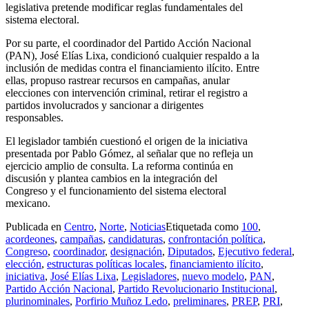
legislativa pretende modificar reglas fundamentales del
sistema electoral.
Por su parte, el coordinador del Partido Acción Nacional
(PAN), José Elías Lixa, condicionó cualquier respaldo a la
inclusión de medidas contra el financiamiento ilícito. Entre
ellas, propuso rastrear recursos en campañas, anular
elecciones con intervención criminal, retirar el registro a
partidos involucrados y sancionar a dirigentes
responsables.
El legislador también cuestionó el origen de la iniciativa
presentada por Pablo Gómez, al señalar que no refleja un
ejercicio amplio de consulta. La reforma continúa en
discusión y plantea cambios en la integración del
Congreso y el funcionamiento del sistema electoral
mexicano.
Publicada en
Centro
,
Norte
,
Noticias
Etiquetada como
100
,
acordeones
,
campañas
,
candidaturas
,
confrontación política
,
Congreso
,
coordinador
,
designación
,
Diputados
,
Ejecutivo federal
,
elección
,
estructuras políticas locales
,
financiamiento ilícito
,
iniciativa
,
José Elías Lixa
,
Legisladores
,
nuevo modelo
,
PAN
,
Partido Acción Nacional
,
Partido Revolucionario Institucional
,
plurinominales
,
Porfirio Muñoz Ledo
,
preliminares
,
PREP
,
PRI
,