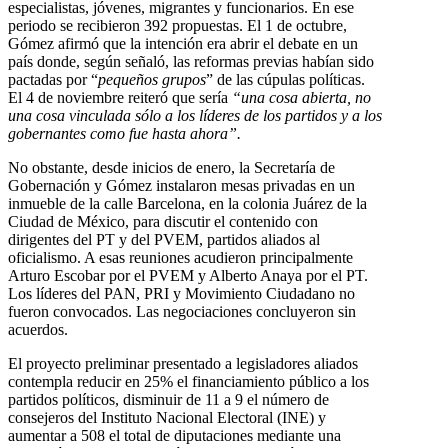
especialistas, jóvenes, migrantes y funcionarios. En ese
periodo se recibieron 392 propuestas. El 1 de octubre,
Gómez afirmó que la intención era abrir el debate en un
país donde, según señaló, las reformas previas habían sido
pactadas por “
pequeños grupos
” de las cúpulas políticas.
El 4 de noviembre reiteró que sería
“una cosa abierta, no
una cosa vinculada sólo a los líderes de los partidos y a los
gobernantes como fue hasta ahora”.
No obstante, desde inicios de enero, la Secretaría de
Gobernación y Gómez instalaron mesas privadas en un
inmueble de la calle Barcelona, en la colonia Juárez de la
Ciudad de México, para discutir el contenido con
dirigentes del PT y del PVEM, partidos aliados al
oficialismo. A esas reuniones acudieron principalmente
Arturo Escobar por el PVEM y Alberto Anaya por el PT.
Los líderes del PAN, PRI y Movimiento Ciudadano no
fueron convocados. Las negociaciones concluyeron sin
acuerdos.
El proyecto preliminar presentado a legisladores aliados
contempla reducir en 25% el financiamiento público a los
partidos políticos, disminuir de 11 a 9 el número de
consejeros del Instituto Nacional Electoral (INE) y
aumentar a 508 el total de diputaciones mediante una