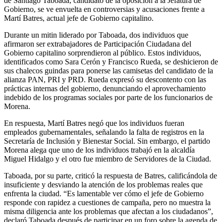
de Santiago Taboada, candidato de la oposición a la Jefatura de
Gobierno, se ve envuelta en controversias y acusaciones frente a
Martí Batres, actual jefe de Gobierno capitalino.
Durante un mitin liderado por Taboada, dos individuos que
afirmaron ser extrabajadores de Participación Ciudadana del
Gobierno capitalino sorprendieron al público. Estos individuos,
identificados como Sara Cerón y Francisco Rueda, se deshicieron de
sus chalecos guindas para ponerse las camisetas del candidato de la
alianza PAN, PRI y PRD. Rueda expresó su descontento con las
prácticas internas del gobierno, denunciando el aprovechamiento
indebido de los programas sociales por parte de los funcionarios de
Morena.
En respuesta, Martí Batres negó que los individuos fueran
empleados gubernamentales, señalando la falta de registros en la
Secretaría de Inclusión y Bienestar Social. Sin embargo, el partido
Morena alega que uno de los individuos trabajó en la alcaldía
Miguel Hidalgo y el otro fue miembro de Servidores de la Ciudad.
Taboada, por su parte, criticó la respuesta de Batres, calificándola de
insuficiente y desviando la atención de los problemas reales que
enfrenta la ciudad. “Es lamentable ver cómo el jefe de Gobierno
responde con rapidez a cuestiones de campaña, pero no muestra la
misma diligencia ante los problemas que afectan a los ciudadanos”,
declaró Taboada después de participar en un foro sobre la agenda de