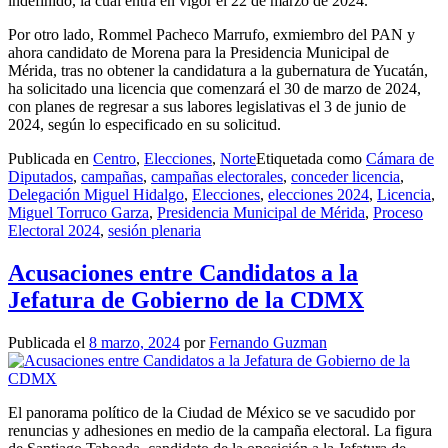
indefinido, la cual entra en vigor el 22 de marzo de 2024.
Por otro lado, Rommel Pacheco Marrufo, exmiembro del PAN y
ahora candidato de Morena para la Presidencia Municipal de
Mérida, tras no obtener la candidatura a la gubernatura de Yucatán,
ha solicitado una licencia que comenzará el 30 de marzo de 2024,
con planes de regresar a sus labores legislativas el 3 de junio de
2024, según lo especificado en su solicitud.
Publicada en
Centro
,
Elecciones
,
Norte
Etiquetada como
Cámara de
Diputados
,
campañas
,
campañas electorales
,
conceder licencia
,
Delegación Miguel Hidalgo
,
Elecciones
,
elecciones 2024
,
Licencia
,
Miguel Torruco Garza
,
Presidencia Municipal de Mérida
,
Proceso
Electoral 2024
,
sesión plenaria
Acusaciones entre Candidatos a la
Jefatura de Gobierno de la CDMX
Publicada el
8 marzo, 2024
por
Fernando Guzman
El panorama político de la Ciudad de México se ve sacudido por
renuncias y adhesiones en medio de la campaña electoral. La figura