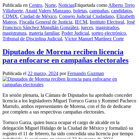
Publicada en
Centro
,
Norte
,
Noticias
Etiquetada como
Alberto Trejo
Villafuerte
,
Anaid Valero Manzano
,
boletas
,
campañas
,
candidatos
,
CDMX
,
Ciudad de México
,
Consejo Judicial Ciudadano
,
Elizabeth
Mateos
,
Fiscalía General de Justicia
,
IECM
,
Instituto Electoral
,
José
Francisco Sánchez Magallán González
,
jueces
,
magistrados
,
magistratura
,
materia familiar
,
Poder Judicial
,
sorteo electrónico
,
Tribunal de Disciplina Judicial
,
Víctor Manuel Martínez Corte
Diputados de Morena reciben licencia
para enfocarse en campañas electorales
Publicada el
22 marzo, 2024
por
Fernando Guzman
En sesión plenaria, la Cámara de Diputados ha aprobado conceder
licencia a los legisladores Miguel Torruco Garza y Rommel Pacheco
Marrufo, ambos representantes de Morena, con el fin de dedicarse
por completo a sus respectivas campañas electorales.
Torruco Garza, quien busca ocupar el cargo de alcalde en la
delegación Miguel Hidalgo de la Ciudad de México y formalizó su
registro el 11 de febrero, ha sido concedida una licencia por tiempo