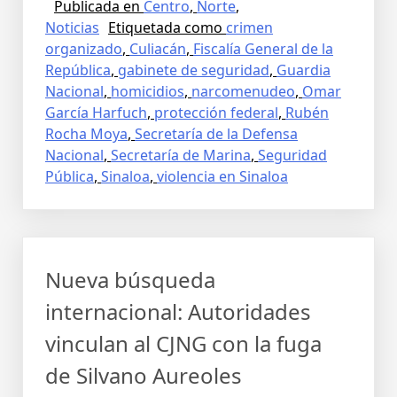
Publicada en
Centro
,
Norte
,
Noticias
Etiquetada como
crimen
organizado
,
Culiacán
,
Fiscalía General de la
República
,
gabinete de seguridad
,
Guardia
Nacional
,
homicidios
,
narcomenudeo
,
Omar
García Harfuch
,
protección federal
,
Rubén
Rocha Moya
,
Secretaría de la Defensa
Nacional
,
Secretaría de Marina
,
Seguridad
Pública
,
Sinaloa
,
violencia en Sinaloa
Nueva búsqueda
internacional: Autoridades
vinculan al CJNG con la fuga
de Silvano Aureoles