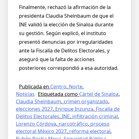
Finalmente, rechazó la afirmación de la
presidenta Claudia Sheinbaum de que el
INE validó la elección de Sinaloa durante
su gestión. Según explicó, el instituto
presentó denuncias por irregularidades
ante la Fiscalía de Delitos Electorales, y
aseguró que la falta de acciones
posteriores correspondió a esa autoridad.
Publicada en
Centro
,
Norte
,
Noticias
Etiquetada como
Cártel de Sinaloa
,
Claudia Sheinbaum
,
crimen organizado
,
elecciones 2027
,
Enrique Inzunza
,
Fiscalía de
Delitos Electorales
,
INE
,
infiltración criminal
,
Lorenzo Córdova
,
narcotráfico
,
proceso
electoral México 2027
,
reforma electoral
,
Rubén Rocha Moya
,
Seguridad Pública
,