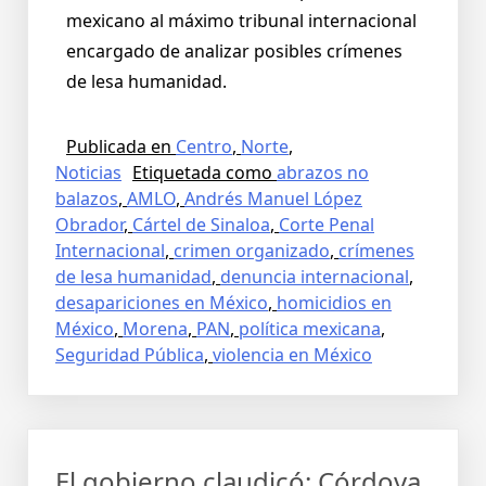
mexicano al máximo tribunal internacional
encargado de analizar posibles crímenes
de lesa humanidad.
Publicada en
Centro
,
Norte
,
Noticias
Etiquetada como
abrazos no
balazos
,
AMLO
,
Andrés Manuel López
Obrador
,
Cártel de Sinaloa
,
Corte Penal
Internacional
,
crimen organizado
,
crímenes
de lesa humanidad
,
denuncia internacional
,
desapariciones en México
,
homicidios en
México
,
Morena
,
PAN
,
política mexicana
,
Seguridad Pública
,
violencia en México
El gobierno claudicó: Córdova