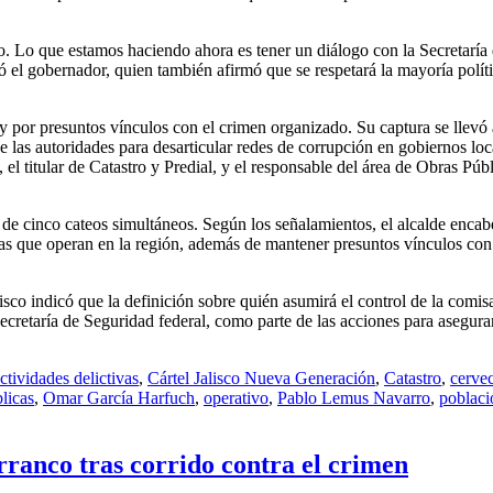
o. Lo que estamos haciendo ahora es tener un diálogo con la Secretaría
 el gobernador, quien también afirmó que se respetará la mayoría polít
 y por presuntos vínculos con el crimen organizado. Su captura se llev
las autoridades para desarticular redes de corrupción en gobiernos loc
 el titular de Catastro y Predial, y el responsable del área de Obras Públ
n de cinco cateos simultáneos. Según los señalamientos, el alcalde enca
ras que operan en la región, además de mantener presuntos vínculos con 
isco indicó que la definición sobre quién asumirá el control de la comis
cretaría de Seguridad federal, como parte de las acciones para asegurar
ctividades delictivas
,
Cártel Jalisco Nueva Generación
,
Catastro
,
cerve
licas
,
Omar García Harfuch
,
operativo
,
Pablo Lemus Navarro
,
poblaci
ranco tras corrido contra el crimen