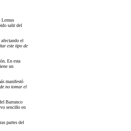
lo Lemus
do salir del
 afectando el
tar este tipo de
ión. En esta
tiene un
más manifestó
 de no tomar el
 del Barranco
evo sencillo en
ras partes del