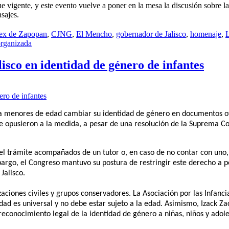
gue vigente, y este evento vuelve a poner en la mesa la discusión sobre la
nsajes.
mex de Zapopan
,
CJNG
,
El Mencho
,
gobernador de Jalisco
,
homenaje
,
L
organizada
isco en identidad de género de infantes
r a menores de edad cambiar su identidad de género en documentos of
 se opusieron a la medida, a pesar de una resolución de la Suprema Co
el trámite acompañados de un tutor o, en caso de no contar con uno,
bargo, el Congreso mantuvo su postura de restringir este derecho a 
Jalisco.
zaciones civiles y grupos conservadores. La Asociación por las Infanc
dad es universal y no debe estar sujeto a la edad. Asimismo, Izack Za
reconocimiento legal de la identidad de género a niñas, niños y adol