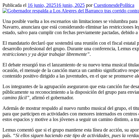
Publicada el
16 junio, 2025
16 junio, 2025
por
CuestionesdePolítica
Una posible vuelta a los escenarios sin limitaciones se vislumbra par
Navarro, anunciara que está considerando eliminar las restricciones le
estado, salvo para cumplir con fechas previamente pactadas, debido a
El mandatario declaró que sostendrá una reunión con el fiscal estatal 
desarrollo profesional del grupo. Durante una conferencia, Lemus ex
restricciones y ya dejar trabajar libremente”.
El debate resurgió tras el lanzamiento de su nuevo tema musical titul
ocasión, el mensaje de la canción marca un cambio significativo respec
contenido positivo dirigido a las juventudes, en el que se promueve al
Los integrantes de la agrupación aseguraron que esta canción fue desa
públicamente su reconocimiento a la disposición del grupo para envia
camino fácil”,
afirmó el gobernador.
Además de mostrar respaldo al nuevo rumbo musical del grupo, el titul
para que participen en actividades con menores internados en centros d
estos espacios y motive a los jóvenes a seguir un camino distinto, a tr
Lemus comentó que si el grupo mantiene esta línea de acción, su aporte
país.
“Si ellos siguen haciendo este tipo de actividades, pues la ver