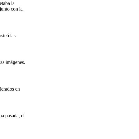
etaba la
junto con la
steó las
stas imágenes.
lerados en
na pasada, el