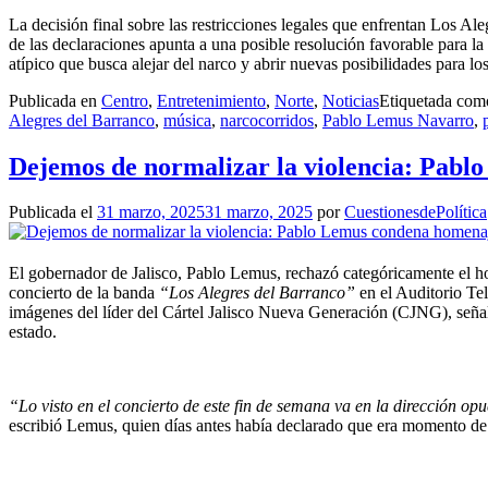
La decisión final sobre las restricciones legales que enfrentan Los Al
de las declaraciones apunta a una posible resolución favorable para l
atípico que busca alejar del narco y abrir nuevas posibilidades para lo
Publicada en
Centro
,
Entretenimiento
,
Norte
,
Noticias
Etiquetada co
Alegres del Barranco
,
música
,
narcocorridos
,
Pablo Lemus Navarro
,
Dejemos de normalizar la violencia: Pab
Publicada el
31 marzo, 2025
31 marzo, 2025
por
CuestionesdePolítica
El gobernador de Jalisco, Pablo Lemus, rechazó categóricamente el 
concierto de la banda
“Los Alegres del Barranco”
en el Auditorio Te
imágenes del líder del Cártel Jalisco Nueva Generación (CJNG), señala
estado.
“Lo visto en el concierto de este fin de semana va en la dirección op
escribió Lemus, quien días antes había declarado que era momento d