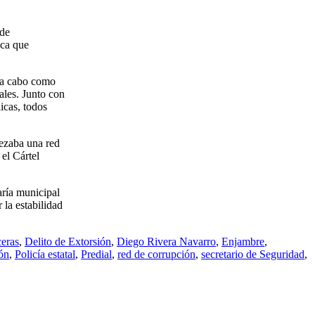
 de
ica que
ó a cabo como
ales. Junto con
icas, todos
bezaba una red
el Cártel
aría municipal
 la estabilidad
ceras
,
Delito de Extorsión
,
Diego Rivera Navarro
,
Enjambre
,
ón
,
Policía estatal
,
Predial
,
red de corrupción
,
secretario de Seguridad
,