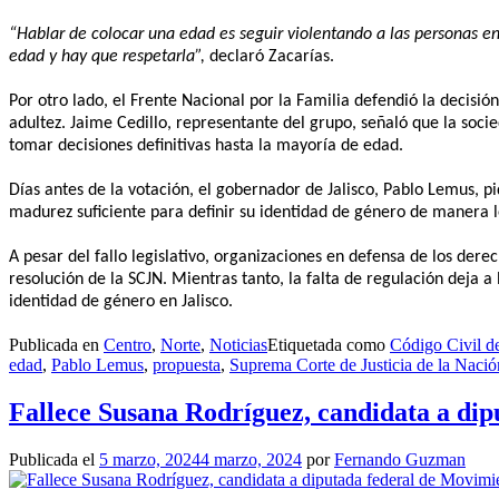
“Hablar de colocar una edad es seguir violentando a las personas 
edad y hay que respetarla”,
declaró Zacarías.
Por otro lado, el Frente Nacional por la Familia defendió la decis
adultez. Jaime Cedillo, representante del grupo, señaló que la so
tomar decisiones definitivas hasta la mayoría de edad.
Días antes de la votación, el gobernador de Jalisco, Pablo Lemus, 
madurez suficiente para definir su identidad de género de manera l
A pesar del fallo legislativo, organizaciones en defensa de los der
resolución de la SCJN. Mientras tanto, la falta de regulación deja
identidad de género en Jalisco.
Publicada en
Centro
,
Norte
,
Noticias
Etiquetada como
Código Civil de
edad
,
Pablo Lemus
,
propuesta
,
Suprema Corte de Justicia de la Nació
Fallece Susana Rodríguez, candidata a di
Publicada el
5 marzo, 2024
4 marzo, 2024
por
Fernando Guzman