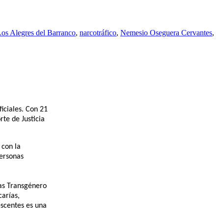
os Alegres del Barranco
,
narcotráfico
,
Nemesio Oseguera Cervantes
,
iciales. Con 21
rte de Justicia
 con la
personas
ias Transgénero
carías,
escentes es una