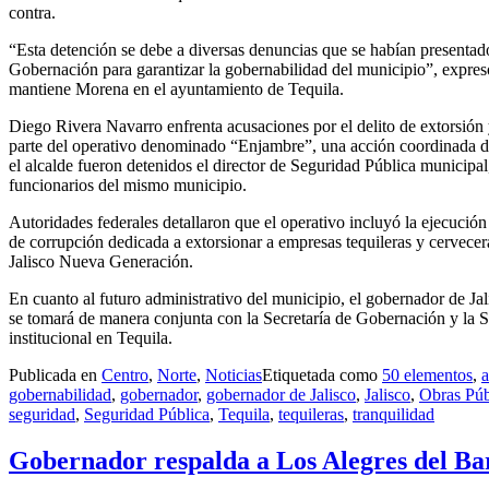
contra.
“Esta detención se debe a diversas denuncias que se habían presentad
Gobernación para garantizar la gobernabilidad del municipio”, expresó
mantiene Morena en el ayuntamiento de Tequila.
Diego Rivera Navarro enfrenta acusaciones por el delito de extorsión
parte del operativo denominado “Enjambre”, una acción coordinada de 
el alcalde fueron detenidos el director de Seguridad Pública municipal,
funcionarios del mismo municipio.
Autoridades federales detallaron que el operativo incluyó la ejecució
de corrupción dedicada a extorsionar a empresas tequileras y cervece
Jalisco Nueva Generación.
En cuanto al futuro administrativo del municipio, el gobernador de Jal
se tomará de manera conjunta con la Secretaría de Gobernación y la Se
institucional en Tequila.
Publicada en
Centro
,
Norte
,
Noticias
Etiquetada como
50 elementos
,
a
gobernabilidad
,
gobernador
,
gobernador de Jalisco
,
Jalisco
,
Obras Púb
seguridad
,
Seguridad Pública
,
Tequila
,
tequileras
,
tranquilidad
Gobernador respalda a Los Alegres del Bar