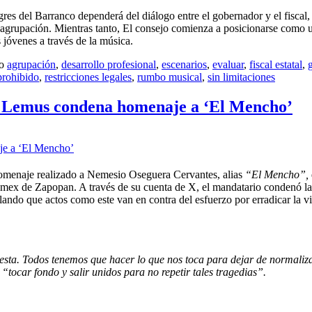
egres del Barranco dependerá del diálogo entre el gobernador y el fiscal
a agrupación. Mientras tanto, El consejo comienza a posicionarse como 
s jóvenes a través de la música.
mo
agrupación
,
desarrollo profesional
,
escenarios
,
evaluar
,
fiscal estatal
,
prohibido
,
restricciones legales
,
rumbo musical
,
sin limitaciones
lo Lemus condena homenaje a ‘El Mencho’
homenaje realizado a Nemesio Oseguera Cervantes, alias
“El Mencho”,
lmex de Zapopan. A través de su cuenta de X, el mandatario condenó l
ndo que actos como este van en contra del esfuerzo por erradicar la vi
uesta. Todos tenemos que hacer lo que nos toca para dejar de normaliza
e
“tocar fondo y salir unidos para no repetir tales tragedias”.