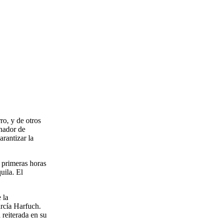
ro, y de otros
rnador de
rantizar la
s primeras horas
uila. El
 la
rcía Harfuch.
reiterada en su