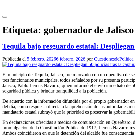
Saltar
al
contenido
Etiqueta:
gobernador de Jalisco
Tequila bajo resguardo estatal: Despliegan 
Publicada el
5 febrero, 2026
6 febrero, 2026
por
CuestionesdePolítica
El municipio de Tequila, Jalisco, fue reforzado con un operativo de se
tres funcionarios municipales, todos señalados por su presunta partic
Jalisco, Pablo Lemus Navarro, quien informó el envío inmediato de 50 
seguridad pública y brindar tranquilidad a la población.
De acuerdo con la información difundida por el propio gobernador en su
del día, como respuesta directa a la aprehensión de las autoridades mu
mandatario estatal subrayó que la prioridad es preservar la gobernabi
En declaraciones ofrecidas a medios de comunicación en Querétaro, do
promulgación de la Constitución Política de 1917, Lemus Navarro res
Ambos coincidieron en que la detención del alcalde fue consecuencia