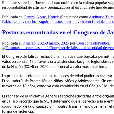
El debate sobre la influencia del narcotráfico en la cultura popular si
responsabilidad de artistas y organizadores al difundir este tipo de me
Publicada en
Centro
,
Norte
,
Noticias
Etiquetada como
Auditorio Tel
Pablo Lemus
,
rancho Izaguirre
,
restos humanos
,
violencia
,
violencia 
Posturas encontradas en el Congreso de Jal
Publicada el
8 marzo, 2025
8 marzo, 2025
por
CuestionesdePolítica
El Congreso de Jalisco rechazó una iniciativa que buscaba permiti
votos en contra, 13 a favor y una abstención, las y los legisladores
de la Nación (SCJN) en 2022 que ordenaba reformas en el tema.
La propuesta pretendía que los menores de edad pudieran realizar 
Procuraduría de Protección de Niñas, Niños y Adolescentes. Sin em
mayores de 18 años, como ya está establecido en el Código Civil de 
El rechazo de la iniciativa generó reacciones divididas entre organi
en Jalisco recordó que la SCJN determinó que el derecho a la identi
coordinador de la organización Impulso Trans, afirmó que negar el 
forma de violencia.