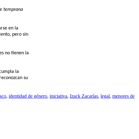
sde temprana
rse en la
ento, pero sin
es no tienen la
 cumpla la
 reconozcan su
isco
,
identidad de género
,
iniciativa
,
Izack Zacarías
,
legal
,
menores de