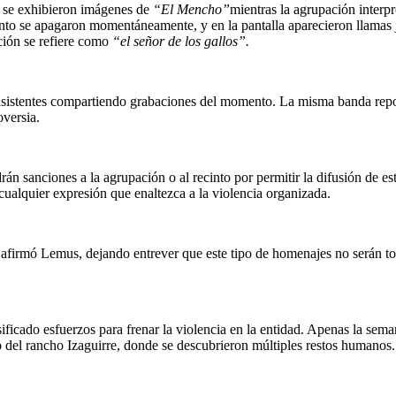
e se exhibieron imágenes de
“El Mencho”
mientras la agrupación interpr
cinto se apagaron momentáneamente, y en la pantalla aparecieron llamas 
nción se refiere como
“el señor de los gallos”.
 asistentes compartiendo grabaciones del momento. La misma banda repo
oversia.
rán sanciones a la agrupación o al recinto por permitir la difusión de e
ualquier expresión que enaltezca a la violencia organizada.
 afirmó Lemus, dejando entrever que este tipo de homenajes no serán to
sificado esfuerzos para frenar la violencia en la entidad. Apenas la sema
o del rancho Izaguirre, donde se descubrieron múltiples restos humanos.