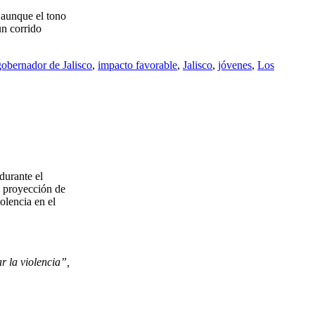
, aunque el tono
un corrido
gobernador de Jalisco
,
impacto favorable
,
Jalisco
,
jóvenes
,
Los
durante el
a proyección de
olencia en el
r la violencia”,