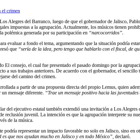
a Los Alegres del Barranco, luego de que el gobernador de Jalisco, Pab
gales impuestas a la agrupación. Actualmente, los músicos tienen prohibi
 la polémica generada por su participación en
“narcocorridos”.
para evaluar a fondo el tema, argumentando que la situación podría estar
presó que
“sería de la idea, pero tengo que hablarlo con el fiscal, de qui
ado El consejo, el cual fue presentado el pasado domingo por la agrupac
to a sus trabajos anteriores. De acuerdo con el gobernador, el sencillo 
ejarse del camino del crimen.
rrollada a partir de una propuesta directa del propio Lemus, quien ade
r un mensaje diferente.
“Trae un mensaje positivo hacia las juventudes
ar del ejecutivo estatal también extendió una invitación a Los Alegres
e reclusión juvenil. La intención es que la agrupación interprete su nu
avés de la música.
 podría representar un impacto favorable no solo en Jalisco, sino en ot
dad es que nos ayudan mucho en Jalisco y en todo México”,
declaró.