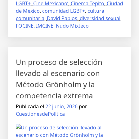
LGBT+
,
Cine Mexicano’
,
Cinema Tepito
,
Ciudad
de México
,
comunidad LGBT+
,
cultura
comunitaria
,
David Pablos
,
diversidad sexual
,
FOCINE
,
IMCINE
,
Nudo Mixteco
Un proceso de selección
llevado al escenario con
Método Grönholm y la
competencia extrema
Publicada el
22 junio, 2026
por
CuestionesdePolítica