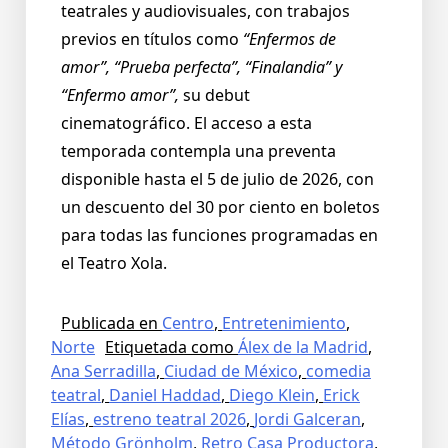
teatrales y audiovisuales, con trabajos
previos en títulos como
“Enfermos de
amor”, “Prueba perfecta”, “Finalandia” y
“Enfermo amor”,
su debut
cinematográfico.
El acceso a esta
temporada contempla una preventa
disponible hasta el 5 de julio de 2026, con
un descuento del 30 por ciento en boletos
para todas las funciones programadas en
el Teatro Xola.
Publicada en
Centro
,
Entretenimiento
,
Norte
Etiquetada como
Álex de la Madrid
,
Ana Serradilla
,
Ciudad de México
,
comedia
teatral
,
Daniel Haddad
,
Diego Klein
,
Erick
Elías
,
estreno teatral 2026
,
Jordi Galceran
,
Método Grönholm
,
Retro Casa Productora
,