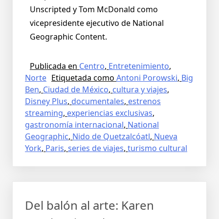
Unscripted y Tom McDonald como
vicepresidente ejecutivo de National
Geographic Content.
Publicada en
Centro
,
Entretenimiento
,
Norte
Etiquetada como
Antoni Porowski
,
Big
Ben
,
Ciudad de México
,
cultura y viajes
,
Disney Plus
,
documentales
,
estrenos
streaming
,
experiencias exclusivas
,
gastronomía internacional
,
National
Geographic
,
Nido de Quetzalcóatl
,
Nueva
York
,
Paris
,
series de viajes
,
turismo cultural
Del balón al arte: Karen