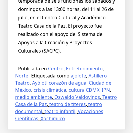
temporada de seis funciones los sábados y
domingos a las 13:00 horas, del 11 al 26 de
julio, en el Centro Cultural y Académico
Teatro Casa de la Paz. El proyecto fue
realizado con el apoyo del Sistema de
Apoyos a la Creación y Proyectos
Culturales (SACPC).
Publicada en
Centro
,
Entretenimiento
,
Norte
Etiquetada como
ajolote
,
Astillero
Teatro
,
Ayólotl corazón de agua
,
Ciudad de
México
,
crisis climática
,
cultura CDMX
,
IPN
,
medio ambiente
,
Oswaldo Valdovinos
,
Teatro
Casa de la Paz
,
teatro de títeres
,
teatro
documental
,
teatro infantil
,
Vocaciones
Científicas
,
Xochimilco