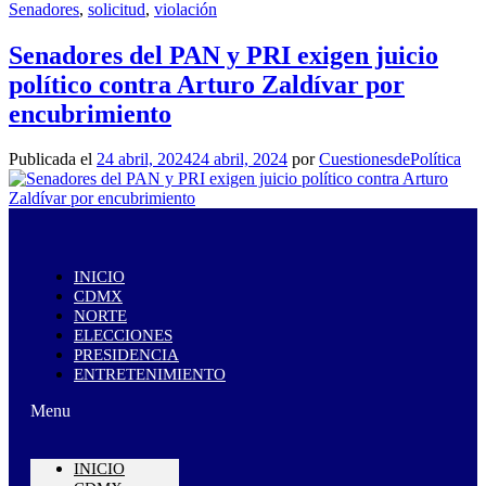
Senadores
,
solicitud
,
violación
Senadores del PAN y PRI exigen juicio
político contra Arturo Zaldívar por
encubrimiento
Publicada el
24 abril, 2024
24 abril, 2024
por
CuestionesdePolítica
INICIO
CDMX
NORTE
ELECCIONES
PRESIDENCIA
ENTRETENIMIENTO
Menu
INICIO