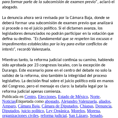
para formar parte de la subcomisión de examen previo”
, aclaró el
abogado.
La denuncia ahora será revisada por la Cámara Baja, donde se
deberá formar una subcomisión de examen previo que analizará
si procede o no el juicio político. Si el dictamen avanza, los
legisladores denunciados no podrán participar en la votación que
defina su destino.
“Es fundamental que se respeten las excusas e
impedimentos establecidos por la ley para evitar conflictos de
interés”,
recordó Valenzuela.
Mientras tanto, la reforma judicial continúa su camino, habiendo
sido aprobada por 23 congresos locales, con la excepción de
Durango. Este escenario pone en el centro del debate no solo la
validez de la reforma, sino también la integridad del proceso
legislativo. La decisión final sobre el juicio político está en manos
del Congreso, pero el mensaje es claro: la batalla legal por la
reforma judicial apenas comienza.
Publicada en
Centro
,
Elecciones
,
Estado de México
,
Norte
,
Noticias
Etiquetada como
abogado
,
Alejandro Valenzuela
,
aliados
,
Amparo
,
Cámara Baja
,
Cámara de Diputados
,
Chiapas
,
Denuncia
,
Diputados
,
juicio político
,
Ley Orgánica
,
Morelos
,
Morena
,
organizaciones civiles
,
reforma judicial
,
San Lázaro
,
Senado
,