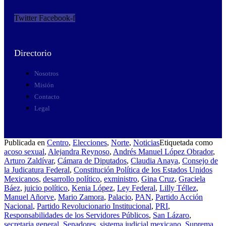
Twitter
Facebook-f
Directorio
Nosotros
Misión
Contacto
Legal
Publicada en
Centro
,
Elecciones
,
Norte
,
Noticias
Etiquetada como
acoso sexual
,
Alejandra Reynoso
,
Andrés Manuel López Obrador
,
Arturo Zaldívar
,
Cámara de Diputados
,
Claudia Anaya
,
Consejo de
la Judicatura Federal
,
Constitución Política de los Estados Unidos
Mexicanos
,
desarrollo político
,
exministro
,
Gina Cruz
,
Graciela
Báez
,
juicio político
,
Kenia López
,
Ley Federal
,
Lilly Téllez
,
Manuel Añorve
,
Mario Zamora
,
Palacio
,
PAN
,
Partido Acción
Nacional
,
Partido Revolucionario Institucional
,
PRI
,
Responsabilidades de los Servidores Públicos
,
San Lázaro
,
secretaria general
,
Senadores
,
sistema judicial mexicano
,
Suprema