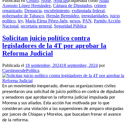
Publicada en
Centro
,
Norte
,
Noticias
Etiquetada como
Adán
Augusto López Hernández
,
Cámara de Diputados
,
crimen
organizado
,
Denuncia
,
encubrimiento
,
exdiputada federal
,
gobernador de Tabasco
,
Hernán Bermúdez
,
irregularidades
,
juicio
político
,
ley
,
María Elena Pérez-Jaén
,
nexos
,
PAN
,
Partido Acción
Nacional
,
secretaria general
,
Seguridad Pública
Solicitan juicio político contra
legisladores de la 4T por aprobar la
Reforma Judicial
Publicada el
18 septiembre, 2024
18 septiembre, 2024
por
CuestionesdePolítica
En un movimiento inesperado, diversas organizaciones civiles
presentaron una solicitud de juicio político en contra de diputados
y senadores que aprobaron la reforma judicial impulsada por
Morena y sus aliados. Esta acción fue motivada por lo que
consideran una violación a las suspensiones de amparo otorgadas
por jueces de Chiapas y Morelos, que buscaban frenar el avance
de la reforma.