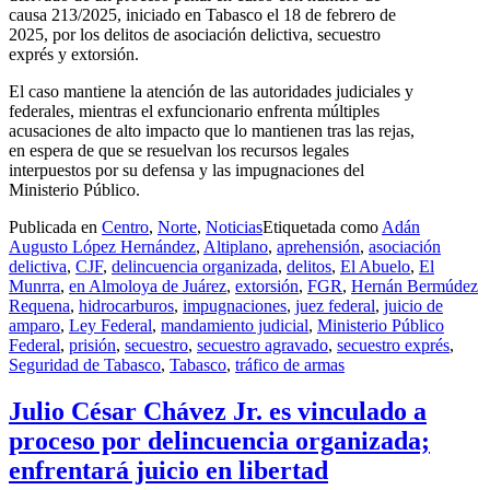
causa 213/2025, iniciado en Tabasco el 18 de febrero de
2025, por los delitos de asociación delictiva, secuestro
exprés y extorsión.
El caso mantiene la atención de las autoridades judiciales y
federales, mientras el exfuncionario enfrenta múltiples
acusaciones de alto impacto que lo mantienen tras las rejas,
en espera de que se resuelvan los recursos legales
interpuestos por su defensa y las impugnaciones del
Ministerio Público.
Publicada en
Centro
,
Norte
,
Noticias
Etiquetada como
Adán
Augusto López Hernández
,
Altiplano
,
aprehensión
,
asociación
delictiva
,
CJF
,
delincuencia organizada
,
delitos
,
El Abuelo
,
El
Munrra
,
en Almoloya de Juárez
,
extorsión
,
FGR
,
Hernán Bermúdez
Requena
,
hidrocarburos
,
impugnaciones
,
juez federal
,
juicio de
amparo
,
Ley Federal
,
mandamiento judicial
,
Ministerio Público
Federal
,
prisión
,
secuestro
,
secuestro agravado
,
secuestro exprés
,
Seguridad de Tabasco
,
Tabasco
,
tráfico de armas
Julio César Chávez Jr. es vinculado a
proceso por delincuencia organizada;
enfrentará juicio en libertad