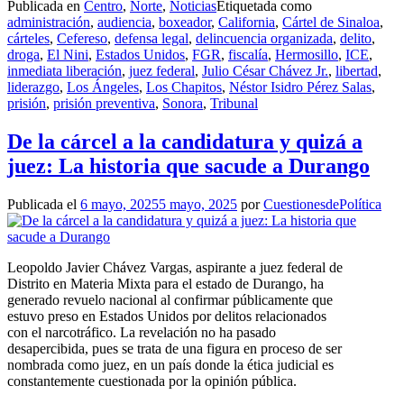
Publicada en
Centro
,
Norte
,
Noticias
Etiquetada como
administración
,
audiencia
,
boxeador
,
California
,
Cártel de Sinaloa
,
cárteles
,
Cefereso
,
defensa legal
,
delincuencia organizada
,
delito
,
droga
,
El Nini
,
Estados Unidos
,
FGR
,
fiscalía
,
Hermosillo
,
ICE
,
inmediata liberación
,
juez federal
,
Julio César Chávez Jr.
,
libertad
,
liderazgo
,
Los Ángeles
,
Los Chapitos
,
Néstor Isidro Pérez Salas
,
prisión
,
prisión preventiva
,
Sonora
,
Tribunal
De la cárcel a la candidatura y quizá a
juez: La historia que sacude a Durango
Publicada el
6 mayo, 2025
5 mayo, 2025
por
CuestionesdePolítica
Leopoldo Javier Chávez Vargas, aspirante a juez federal de
Distrito en Materia Mixta para el estado de Durango, ha
generado revuelo nacional al confirmar públicamente que
estuvo preso en Estados Unidos por delitos relacionados
con el narcotráfico. La revelación no ha pasado
desapercibida, pues se trata de una figura en proceso de ser
nombrada como juez, en un país donde la ética judicial es
constantemente cuestionada por la opinión pública.