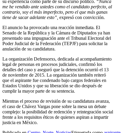
su experiencia como parte de su discurso político.
“Nunca
me he vendido ante ustedes como el candidato perfecto, al
contrario, soy el más imperfecto, pero el que más ganas
tiene de sacar adelante esto”,
expresó con convicción.
El anuncio ha provocado una reacción inmediata. El
Senado de la República y la Cámara de Diputados ya han
presentado una impugnación ante el Tribunal Electoral del
Poder Judicial de la Federación (TEPJF) para solicitar la
anulación de su candidatura.
La organización Defensorxs, dedicada al acompañamiento
legal de personas en procesos judiciales, confirmó los
detalles del caso y aseguró que la detención ocurrió el 13
de noviembre de 2015. La organización también reiteró
que el aspirante fue condenado bajo cargos federales en
Estados Unidos y que su liberación se dio después de
cumplir la mayor parte de su sentencia.
Mientras el proceso de revisión de su candidatura avanza,
el caso de Chávez Vargas pone sobre la mesa un debate
complejo: la posibilidad de redención y reintegración social
frente a los requisitos éticos de quienes aspiran a impartir
justicia en México.
Publicada en
Centro
,
Norte
,
Noticias
Etiquetada como
aspirante
,