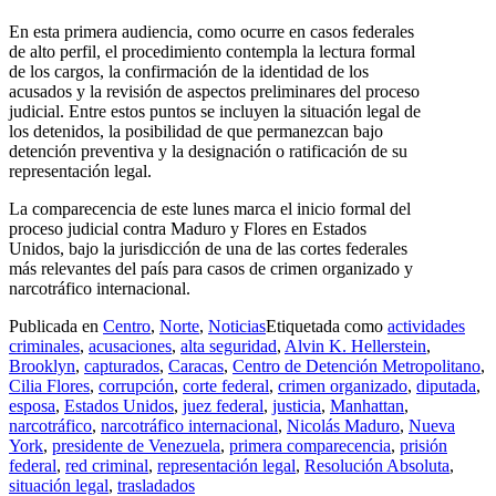
En esta primera audiencia, como ocurre en casos federales
de alto perfil, el procedimiento contempla la lectura formal
de los cargos, la confirmación de la identidad de los
acusados y la revisión de aspectos preliminares del proceso
judicial. Entre estos puntos se incluyen la situación legal de
los detenidos, la posibilidad de que permanezcan bajo
detención preventiva y la designación o ratificación de su
representación legal.
La comparecencia de este lunes marca el inicio formal del
proceso judicial contra Maduro y Flores en Estados
Unidos, bajo la jurisdicción de una de las cortes federales
más relevantes del país para casos de crimen organizado y
narcotráfico internacional.
Publicada en
Centro
,
Norte
,
Noticias
Etiquetada como
actividades
criminales
,
acusaciones
,
alta seguridad
,
Alvin K. Hellerstein
,
Brooklyn
,
capturados
,
Caracas
,
Centro de Detención Metropolitano
,
Cilia Flores
,
corrupción
,
corte federal
,
crimen organizado
,
diputada
,
esposa
,
Estados Unidos
,
juez federal
,
justicia
,
Manhattan
,
narcotráfico
,
narcotráfico internacional
,
Nicolás Maduro
,
Nueva
York
,
presidente de Venezuela
,
primera comparecencia
,
prisión
federal
,
red criminal
,
representación legal
,
Resolución Absoluta
,
situación legal
,
trasladados