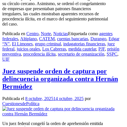
su círculo cercano. Asimismo, se ordenó el congelamiento
de empresas que presentaban patrones financieros
irregulares, las cuales mostraban aparentes recursos de
procedencia ilícita, en el marco del seguimiento patrimonial
del caso.
Publicada en
Centro
,
Norte
,
Noticias
Etiquetada como
agentes
federales
,
Altiplano
,
CATEM
,
cuentas bancarias
,
Durango
,
Edgar
“N”
,
El Limones
,
grupo criminal
,
indagatorias financieras
,
juez
federal
,
juicios orales
,
Los Cabreras
,
medida cautelar
,
PJF
,
prisión
preventiva
,
procedencia ilícita
,
secretario de organización
,
SSPC
,
UIF
Juez suspende orden de captura por
delincuencia organizada contra Hernán
Bermúdez
Publicada el
8 octubre, 2025
14 octubre, 2025
por
CuestionesdePolítica
Un juez federal congeló la orden de aprehensión emitida