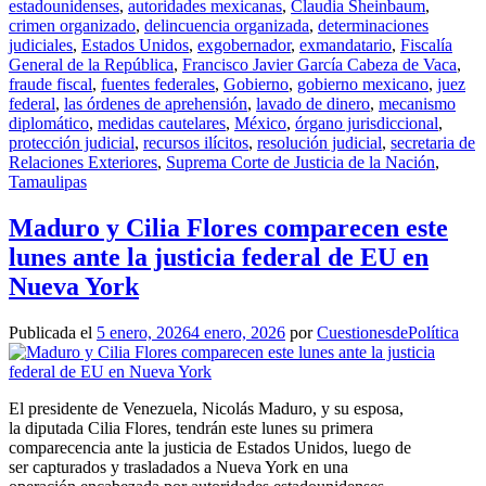
estadounidenses
,
autoridades mexicanas
,
Claudia Sheinbaum
,
crimen organizado
,
delincuencia organizada
,
determinaciones
judiciales
,
Estados Unidos
,
exgobernador
,
exmandatario
,
Fiscalía
General de la República
,
Francisco Javier García Cabeza de Vaca
,
fraude fiscal
,
fuentes federales
,
Gobierno
,
gobierno mexicano
,
juez
federal
,
las órdenes de aprehensión
,
lavado de dinero
,
mecanismo
diplomático
,
medidas cautelares
,
México
,
órgano jurisdiccional
,
protección judicial
,
recursos ilícitos
,
resolución judicial
,
secretaria de
Relaciones Exteriores
,
Suprema Corte de Justicia de la Nación
,
Tamaulipas
Maduro y Cilia Flores comparecen este
lunes ante la justicia federal de EU en
Nueva York
Publicada el
5 enero, 2026
4 enero, 2026
por
CuestionesdePolítica
El presidente de Venezuela, Nicolás Maduro, y su esposa,
la diputada Cilia Flores, tendrán este lunes su primera
comparecencia ante la justicia de Estados Unidos, luego de
ser capturados y trasladados a Nueva York en una