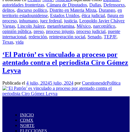
autoridades fronterizas
,
Cámara de Diputados
,
Dallas
,
Defensorxs
,
delitos
,
discurso político
,
Distrito en Materia Mixta
,
Durango
,
en
territorio estadounidense
,
Estados Unidos
,
ética judicial
,
figura en
proceso
,
inhumano
,
juez federal
,
justicia
,
Leopoldo Javier Chávez
Vargas
,
Lincoln Juárez
,
metanfetamina
,
México
,
narcotráfico
,
opinión pública
,
preso
,
proceso injusto
,
proceso judicial
,
puente
internacional
,
redención
,
reintegración social
,
Senado
,
TEPJF
,
Texas
,
vida
‘El Patrón’ es vinculado a proceso por
atentado contra el periodista Ciro Gómez
Leyva
Publicada el
4 julio, 2024
5 julio, 2024
por
CuestionesdePolítica
INICIO
CDMX
NORTE
ELECCIONES