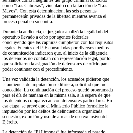
señalados como integrantes del grupo criminal conocido
como “Los Cabreras”, vinculado con la facción de “Los
Mayos”. Con esta determinación, las seis personas
permanecerán privadas de la libertad mientras avanza el
proceso penal en su contra.
Durante la audiencia, el juzgador analizó la legalidad del
operativo llevado a cabo por agentes federales,
concluyendo que las capturas cumplieron con los requisitos
legales. Fuentes del PJF consultadas por diversos medios
de comunicación indicaron que, al inicio de la diligencia,
los detenidos no contaban con representación legal, por lo
que solicitaron la asignación de defensores de oficio para
poder continuar con el procedimiento.
Una vez validada la detención, los acusados pidieron que
la audiencia de imputación se difiriera, solicitud que fue
concedida. La continuación del proceso quedó programada
para el día de mañana en la misma sala, a la espera de que
los detenidos comparezcan con defensores particulares. En
esa etapa, se prevé que el Ministerio Público formalice la
imputación por los delitos de delincuencia organizada,
secuestro, extorsión y uso de armas de uso exclusivo del
Ejército.
La detención de “El Limones” fue informada el pasado