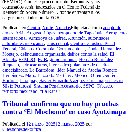
(FEMDO). Con este procedimiento, Bermúdez y los
coacusados serán ingresados en el Centro Federal de
Reinserción Social Número 1, donde enfrentarán los
cargos presentados por la FGR.
Publicada en
Centro
,
Norte
,
Noticias
Etiquetada como
acopio de
armas
,
Adán Augusto López
,
aeropuerto de Tapachula
,
Aeropuerto
Internacional
,
Almoloya de Juárez
,
Asunción
,
autoridades
,
autoridades mexicanas
,
causa penal
,
Centro de Justicia Penal
Federal
,
Chiapas
,
Colombia
,
Comandante H
,
Daniel Hernández
Montejo
,
delincuencia organizada
,
delitos contra la salud
,
El
Abuelo
,
FEMDO
,
FGR
,
grupo criminal
,
Hernán Bermúdez
Requena
,
hidrocarburos
,
ingreso irregular
,
juez de distrito
especializado
,
La Barredora
,
líder
,
Manuel de Atocha Romero
Hernández
,
Mario Elizondo Martínez
,
México
,
Omar García
Harfuch
,
Paraguay
,
Savier Eduardo Vázquez Orellana
,
secuestro
,
Silvio Pettirossi
,
Sistema Penal Acusatorio
,
SSPC
,
Tabasco
,
territorio mexicano
,
“La Rana”
Tribunal confirma que no hay pruebas
contra ‘El Mochomo’ en caso Ayotzinapa
Publicada el
12 marzo, 2025
12 marzo, 2025
por
CuestionesdePolítica