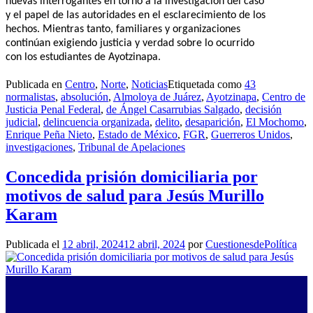
nuevas interrogantes en torno a la investigación del caso
y el papel de las autoridades en el esclarecimiento de los
hechos. Mientras tanto, familiares y organizaciones
continúan exigiendo justicia y verdad sobre lo ocurrido
con los estudiantes de Ayotzinapa.
Publicada en
Centro
,
Norte
,
Noticias
Etiquetada como
43
normalistas
,
absolución
,
Almoloya de Juárez
,
Ayotzinapa
,
Centro de
Justicia Penal Federal
,
de Ángel Casarrubias Salgado
,
decisión
judicial
,
delincuencia organizada
,
delito
,
desaparición
,
El Mochomo
,
Enrique Peña Nieto
,
Estado de México
,
FGR
,
Guerreros Unidos
,
investigaciones
,
Tribunal de Apelaciones
Concedida prisión domiciliaria por
motivos de salud para Jesús Murillo
Karam
Publicada el
12 abril, 2024
12 abril, 2024
por
CuestionesdePolítica