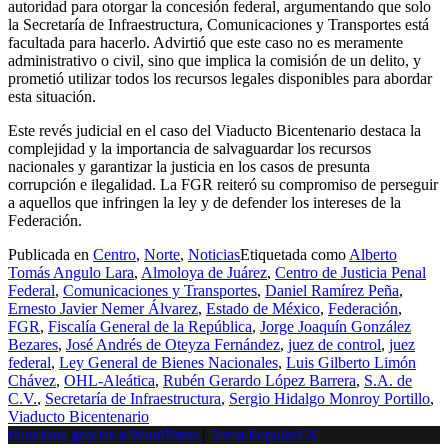
autoridad para otorgar la concesión federal, argumentando que solo
la Secretaría de Infraestructura, Comunicaciones y Transportes está
facultada para hacerlo. Advirtió que este caso no es meramente
administrativo o civil, sino que implica la comisión de un delito, y
prometió utilizar todos los recursos legales disponibles para abordar
esta situación.
Este revés judicial en el caso del Viaducto Bicentenario destaca la
complejidad y la importancia de salvaguardar los recursos
nacionales y garantizar la justicia en los casos de presunta
corrupción e ilegalidad. La FGR reiteró su compromiso de perseguir
a aquellos que infringen la ley y de defender los intereses de la
Federación.
Publicada en
Centro
,
Norte
,
Noticias
Etiquetada como
Alberto
Tomás Angulo Lara
,
Almoloya de Juárez
,
Centro de Justicia Penal
Federal
,
Comunicaciones y Transportes
,
Daniel Ramírez Peña
,
Ernesto Javier Nemer Álvarez
,
Estado de México
,
Federación
,
FGR
,
Fiscalía General de la República
,
Jorge Joaquín González
Bezares
,
José Andrés de Oteyza Fernández
,
juez de control
,
juez
federal
,
Ley General de Bienes Nacionales
,
Luis Gilberto Limón
Chávez
,
OHL-Aleática
,
Rubén Gerardo López Barrera
,
S.A. de
C.V.
,
Secretaría de Infraestructura
,
Sergio Hidalgo Monroy Portillo
,
Viaducto Bicentenario
Funciona gracias a WordPress
|
Tema PopularFX