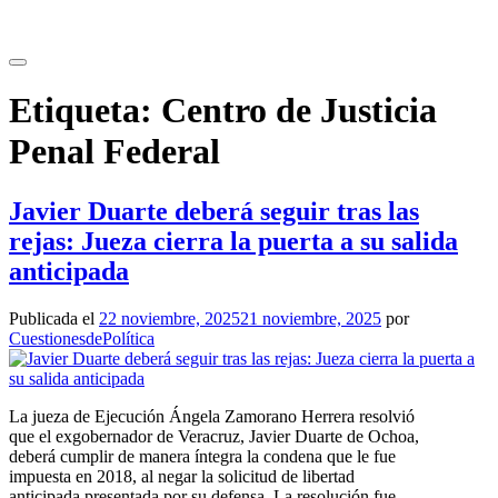
Saltar
al
contenido
Etiqueta:
Centro de Justicia
Penal Federal
Javier Duarte deberá seguir tras las
rejas: Jueza cierra la puerta a su salida
anticipada
Publicada el
22 noviembre, 2025
21 noviembre, 2025
por
CuestionesdePolítica
La jueza de Ejecución Ángela Zamorano Herrera resolvió
que el exgobernador de Veracruz, Javier Duarte de Ochoa,
deberá cumplir de manera íntegra la condena que le fue
impuesta en 2018, al negar la solicitud de libertad
anticipada presentada por su defensa. La resolución fue