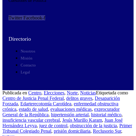
Cuestiones de Política
Twitter
Facebook-f
Directorio
Nosotros
Misión
Contacto
Legal
Publicada en
Centro
,
Elecciones
,
Norte
,
Noticias
Etiquetada como
Centro de Justicia Penal Federal
,
delitos graves
,
Desaparición
Forzada
,
Edarterecotomía Carotídea
,
enfermedad obstructiva
crónica
,
estado de salud
,
evaluaciones médicas
,
exprocurador
General de la República
,
hipertensión arterial
,
historial médico
,
insuficiencia vascular cerebral
,
Jesús Murillo Karam
,
Juan José
Hernández Leyva
,
juez de control
,
obstrucción de la justicia
,
Primer
Tribunal Colegiado Penal
,
prisión domiciliaria
,
Reclusorio Sur
,