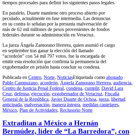
tiempos procesales para definir los siguientes pasos legales.
En paralelo, Duarte mantiene otro proceso abierto por
peculado, actualmente en fase intermedia. Las denuncias
en su contra lo señalan por la presunta malversación de
más de 62 mil millones de pesos provenientes de fondos
federales durante su administración en Veracruz.
La jueza Ángela Zamorano Herrera, quien asumió el cargo
en septiembre tras ganar la elección del llamado
“acordeón” con 54 mil 797 votos, fue la encargada de
emitir esta resolución que confirma la permanencia del
exgobernador en prisión hasta concluir su condena.
Publicada en
Centro
,
Norte
,
Noticias
Etiquetada como
abogado
Pablo Campuzano
,
acordeón
,
Ángela Zamorano Herrera
,
audiencia
,
Centro de Justicia Penal Federal
,
condena
,
cumplir
,
David Lara
Cruz
,
defensa
,
ejecución
,
exgobernador de Veracruz
,
Fiscalía
General de la República
,
Javier Duarte de Ochoa
,
jueza
,
libertad
anticipada
,
malversación
,
manera íntegra
,
medidas cautelares
,
México
,
Plan de Actividades
,
Reclusorio Norte
Extraditan a México a Hernán
Bermúdez, líder de “La Barredora”, con