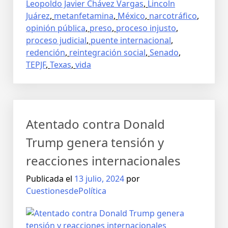
Leopoldo Javier Chávez Vargas
,
Lincoln
Juárez
,
metanfetamina
,
México
,
narcotráfico
,
opinión pública
,
preso
,
proceso injusto
,
proceso judicial
,
puente internacional
,
redención
,
reintegración social
,
Senado
,
TEPJF
,
Texas
,
vida
Atentado contra Donald
Trump genera tensión y
reacciones internacionales
Publicada el
13 julio, 2024
por
CuestionesdePolítica