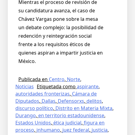
Mientras el proceso de revisión de
su candidatura avanza, el caso de
Chávez Vargas pone sobre la mesa
un debate complejo: la posibilidad de
redención y reintegración social
frente a los requisitos éticos de
quienes aspiran a impartir justicia en
México.
Publicada en
Centro
,
Norte
,
Noticias
Etiquetada como
aspirante
,
autoridades fronterizas
,
Cámara de
Diputados
,
Dallas
,
Defensorxs
,
delitos
,
discurso político
,
Distrito en Materia Mixta
,
Durango
,
en territorio estadounidense
,
Estados Unidos
,
ética judicial
,
figura en
proceso
,
inhumano
,
juez federal
,
justicia
,