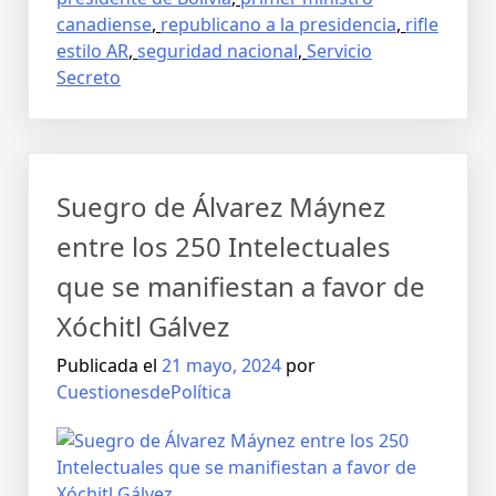
canadiense
,
republicano a la presidencia
,
rifle
estilo AR
,
seguridad nacional
,
Servicio
Secreto
Suegro de Álvarez Máynez
entre los 250 Intelectuales
que se manifiestan a favor de
Xóchitl Gálvez
Publicada el
21 mayo, 2024
por
CuestionesdePolítica