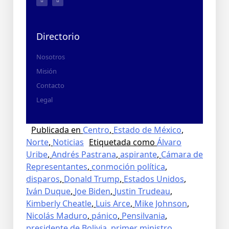
Directorio
Nosotros
Misión
Contacto
Legal
Publicada en
Centro
,
Estado de México
,
Norte
,
Noticias
Etiquetada como
Álvaro
Uribe
,
Andrés Pastrana
,
aspirante
,
Cámara de
Representantes
,
conmoción política
,
disparos
,
Donald Trump
,
Estados Unidos
,
Iván Duque
,
Joe Biden
,
Justin Trudeau
,
Kimberly Cheatle
,
Luis Arce
,
Mike Johnson
,
Nicolás Maduro
,
pánico
,
Pensilvania
,
presidente de Bolivia
,
primer ministro