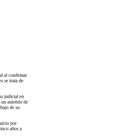
l al confirmar
s se trata de
o judicial en
, un autobús de
ebajo de su
uicio por
cinco años y