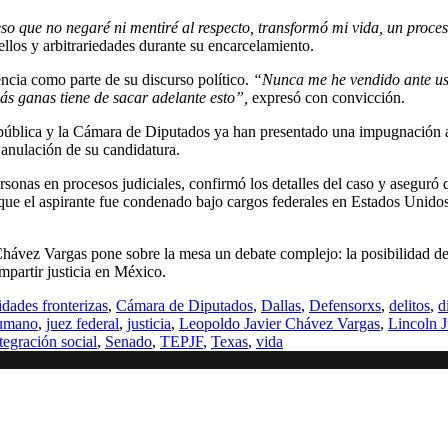
o que no negaré ni mentiré al respecto, transformó mi vida, un proces
llos y arbitrariedades durante su encarcelamiento.
encia como parte de su discurso político.
“Nunca me he vendido ante us
más ganas tiene de sacar adelante esto”,
expresó con convicción.
pública y la Cámara de Diputados ya han presentado una impugnación a
a anulación de su candidatura.
onas en procesos judiciales, confirmó los detalles del caso y aseguró 
que el aspirante fue condenado bajo cargos federales en Estados Unido
 Chávez Vargas pone sobre la mesa un debate complejo: la posibilidad d
impartir justicia en México.
idades fronterizas
,
Cámara de Diputados
,
Dallas
,
Defensorxs
,
delitos
,
d
umano
,
juez federal
,
justicia
,
Leopoldo Javier Chávez Vargas
,
Lincoln J
tegración social
,
Senado
,
TEPJF
,
Texas
,
vida