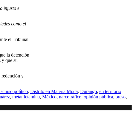
o injusto e
tedes como el
nte el Tribunal
que la detención
s y que su
e redención y
iscurso político
,
Distrito en Materia Mixta
,
Durango
,
en territorio
uárez
,
metanfetamina
,
México
,
narcotráfico
,
opinión pública
,
preso
,