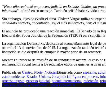
“Hace años enfrenté un proceso judicial en Estados Unidos, un proces
inhumano
”, afirmó en su mensaje. También señaló haber vivido atrope
Sin embargo, lejos de evadir el tema, Chávez Vargas utiliza su experi
candidato perfecto, al contrario, soy el más imperfecto, pero el que 
El anuncio ha provocado una reacción inmediata. El Senado de la Re
Electoral del Poder Judicial de la Federación (TEPJF) para solicitar l
La organización Defensorxs, dedicada al acompañamiento legal de pers
ocurrió el 13 de noviembre de 2015. La organización también reiteró 
liberación se dio después de cumplir la mayor parte de su sentencia.
Mientras el proceso de revisión de su candidatura avanza, el caso de
reintegración social frente a los requisitos éticos de quienes aspiran a 
Publicada en
Centro
,
Norte
,
Noticias
Etiquetada como
aspirante
,
autor
estadounidense
,
Estados Unidos
,
ética judicial
,
figura en proceso
,
inh
proceso injusto
,
proceso judicial
,
puente internacional
,
redención
,
rein
Funciona gracias a WordPress
|
Tema PopularFX