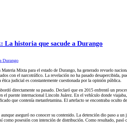
ez: La historia que sacude a Durango
en Materia Mixta para el estado de Durango, ha generado revuelo naciona
dos con el narcotráfico. La revelación no ha pasado desapercibida, pue
ética judicial es constantemente cuestionada por la opinión pública.
abordó directamente su pasado. Declaró que en 2015 enfrentó un proces
s en el puente internacional Lincoln Juárez. En el vehículo donde viajaba
ificado que contenía metanfetamina. El artefacto se encontraba oculto d
 aunque aseguró no conocer su contenido. La detención dio paso a un j
, así como posesión con intención de distribución. Como resultado, pasó 