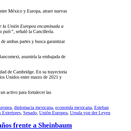
entre México y Europa, atraer nuevas
 de la Unión Europea encaminada a
ro país”,
señaló la Cancillería.
 de ambas partes y busca garantizar
y Bancomext, asumiría la embajada de
dad de Cambridge. En su trayectoria
ados Unidos entre marzo de 2021 y
n activo para fortalecer las
uropea
,
diplomacia mexicana
,
economía mexicana
,
Esteban
s Exteriores
,
Senado
,
Unión Europea
,
Ursula von der Leyen
años frente a Sheinbaum