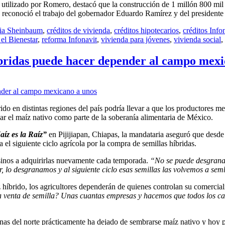
utilizado por Romero, destacó que la construcción de 1 millón 800 mil
, reconoció el trabajo del gobernador Eduardo Ramírez y del presidente
ia Sheinbaum
,
créditos de vivienda
,
créditos hipotecarios
,
créditos Info
el Bienestar
,
reforma Infonavit
,
vivienda para jóvenes
,
vivienda social
,
íbridas puede hacer depender al campo mexi
ido en distintas regiones del país podría llevar a que los productores
ar el maíz nativo como parte de la soberanía alimentaria de México.
íz es la Raíz”
en Pijijiapan, Chiapas, la mandataria aseguró que desd
a el siguiente ciclo agrícola por la compra de semillas híbridas.
pesinos a adquirirlas nuevamente cada temporada.
“No se puede desgranar 
r, lo desgranamos y al siguiente ciclo esas semillas las volvemos a se
híbrido, los agricultores dependerán de quienes controlan su comercial
la venta de semilla? Unas cuantas empresas y hacemos que todos los c
onas del norte prácticamente ha dejado de sembrarse maíz nativo y hoy 