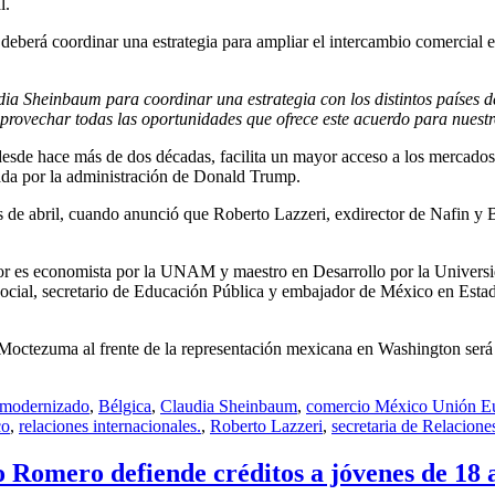
l.
eberá coordinar una estrategia para ampliar el intercambio comercial 
a Sheinbaum para coordinar una estrategia con los distintos países
aprovechar todas las oportunidades que ofrece este acuerdo para nuest
esde hace más de dos décadas, facilita un mayor acceso a los mercados
sada por la administración de Donald Trump.
les de abril, cuando anunció que Roberto Lazzeri, exdirector de Nafin 
dor es economista por la UNAM y maestro en Desarrollo por la Universi
 Social, secretario de Educación Pública y embajador de México en Est
Moctezuma al frente de la representación mexicana en Washington será u
 modernizado
,
Bélgica
,
Claudia Sheinbaum
,
comercio México Unión E
co
,
relaciones internacionales.
,
Roberto Lazzeri
,
secretaria de Relacione
 Romero defiende créditos a jóvenes de 18 