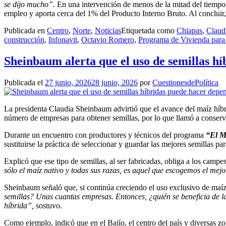
se dijo mucho”.
En una intervención de menos de la mitad del tiempo 
empleo y aporta cerca del 1% del Producto Interno Bruto. Al concluir
Publicada en
Centro
,
Norte
,
Noticias
Etiquetada como
Chiapas
,
Claud
construcción
,
Infonavit
,
Octavio Romero
,
Programa de Vivienda para 
Sheinbaum alerta que el uso de semillas h
Publicada el
27 junio, 2026
28 junio, 2026
por
CuestionesdePolítica
La presidenta Claudia Sheinbaum advirtió que el avance del maíz híbr
número de empresas para obtener semillas, por lo que llamó a conserv
Durante un encuentro con productores y técnicos del programa
“El Ma
sustituirse la práctica de seleccionar y guardar las mejores semillas par
Explicó que ese tipo de semillas, al ser fabricadas, obliga a los cam
sólo el maíz nativo y todas sus razas, es aquel que escogemos el mejo
Sheinbaum señaló que, si continúa creciendo el uso exclusivo de maíz 
semillas? Unas cuantas empresas. Entonces, ¿quién se beneficia de 
híbrida”,
sostuvo.
Como ejemplo, indicó que en el Bajío, el centro del país y diversas z