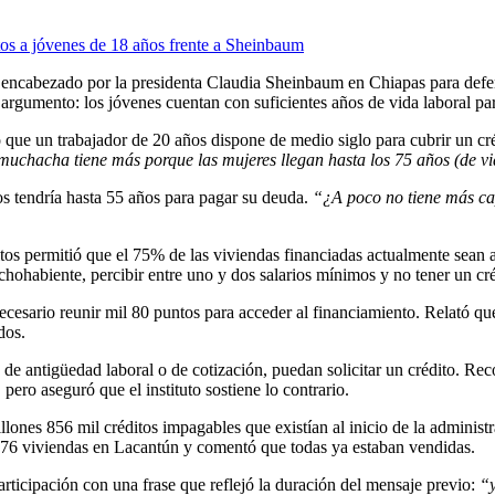
 encabezado por la presidenta Claudia Sheinbaum en Chiapas para defen
 argumento: los jóvenes cuentan con suficientes años de vida laboral par
ue un trabajador de 20 años dispone de medio siglo para cubrir un cr
 muchacha tiene más porque las mujeres llegan hasta los 75 años (de vi
os tendría hasta 55 años para pagar su deuda.
“¿A poco no tiene más c
éditos permitió que el 75% de las viviendas financiadas actualmente sean
chohabiente, percibir entre uno y dos salarios mínimos y no tener un cré
cesario reunir mil 80 puntos para acceder al financiamiento. Relató que, 
dos.
de antigüedad laboral o de cotización, puedan solicitar un crédito. Rec
ero aseguró que el instituto sostiene lo contrario.
lones 856 mil créditos impagables que existían al inicio de la administ
76 viviendas en Lacantún y comentó que todas ya estaban vendidas.
icipación con una frase que reflejó la duración del mensaje previo:
“y