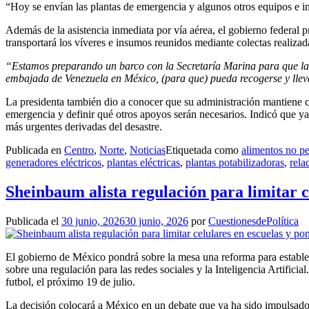
“Hoy se envían las plantas de emergencia y algunos otros equipos e 
Además de la asistencia inmediata por vía aérea, el gobierno federal 
transportará los víveres e insumos reunidos mediante colectas realiza
“Estamos preparando un barco con la Secretaría Marina para que la co
embajada de Venezuela en México, (para que) pueda recogerse y lleva
La presidenta también dio a conocer que su administración mantiene c
emergencia y definir qué otros apoyos serán necesarios. Indicó que ya
más urgentes derivadas del desastre.
Publicada en
Centro
,
Norte
,
Noticias
Etiquetada como
alimentos no p
generadores eléctricos
,
plantas eléctricas
,
plantas potabilizadoras
,
rela
Sheinbaum alista regulación para limitar ce
Publicada el
30 junio, 2026
30 junio, 2026
por
CuestionesdePolítica
El gobierno de México pondrá sobre la mesa una reforma para establecer
sobre una regulación para las redes sociales y la Inteligencia Artifi
futbol, el próximo 19 de julio.
La decisión colocará a México en un debate que ya ha sido impulsado 