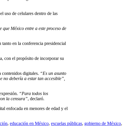
el uso de celulares dentro de las
e que México entre a este proceso de
 tanto en la conferencia presidencial
a, con el propósito de incorporar su
a contenidos digitales.
“Es un asunto
e no debería a estar tan accesible”,
 expresión.
“Para todos los
con la censura”
, declaró.
gital enfocada en menores de edad y el
ción
,
educación en México
,
escuelas públicas
,
gobierno de México
,