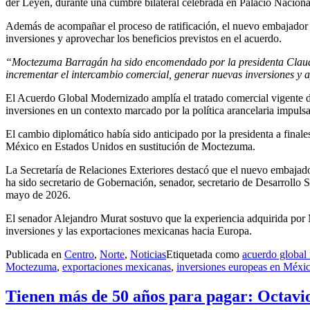
der Leyen, durante una cumbre bilateral celebrada en Palacio Naciona
Además de acompañar el proceso de ratificación, el nuevo embajador d
inversiones y aprovechar los beneficios previstos en el acuerdo.
“Moctezuma Barragán ha sido encomendado por la presidenta Claudi
incrementar el intercambio comercial, generar nuevas inversiones y 
El Acuerdo Global Modernizado amplía el tratado comercial vigente d
inversiones en un contexto marcado por la política arancelaria impul
El cambio diplomático había sido anticipado por la presidenta a fina
México en Estados Unidos en sustitución de Moctezuma.
La Secretaría de Relaciones Exteriores destacó que el nuevo embaja
ha sido secretario de Gobernación, senador, secretario de Desarrollo
mayo de 2026.
El senador Alejandro Murat sostuvo que la experiencia adquirida por 
inversiones y las exportaciones mexicanas hacia Europa.
Publicada en
Centro
,
Norte
,
Noticias
Etiquetada como
acuerdo global
Moctezuma
,
exportaciones mexicanas
,
inversiones europeas en Méxi
Tienen más de 50 años para pagar: Octavio