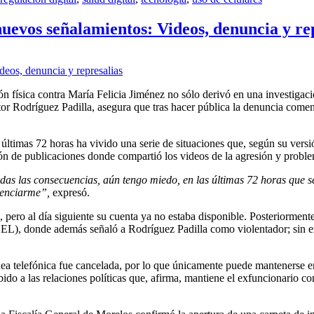
uevos señalamientos: Videos, denuncia y re
n física contra María Felicia Jiménez no sólo derivó en una investigaci
or Rodríguez Padilla, asegura que tras hacer pública la denuncia comen
timas 72 horas ha vivido una serie de situaciones que, según su versión
ión de publicaciones donde compartió los videos de la agresión y problem
das las consecuencias, aún tengo miedo, en las últimas 72 horas que se
ilenciarme”,
expresó.
, pero al día siguiente su cuenta ya no estaba disponible. Posteriormen
NEEL), donde además señaló a Rodríguez Padilla como violentador; sin 
nea telefónica fue cancelada, por lo que únicamente puede mantenerse 
do a las relaciones políticas que, afirma, mantiene el exfuncionario c