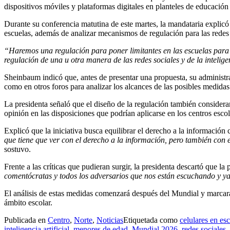
dispositivos móviles y plataformas digitales en planteles de educación
Durante su conferencia matutina de este martes, la mandataria explicó 
escuelas, además de analizar mecanismos de regulación para las redes so
“Haremos una regulación para poner limitantes en las escuelas para e
regulación de una u otra manera de las redes sociales y de la inteligen
Sheinbaum indicó que, antes de presentar una propuesta, su administrac
como en otros foros para analizar los alcances de las posibles medidas
La presidenta señaló que el diseño de la regulación también considerar
opinión en las disposiciones que podrían aplicarse en los centros escol
Explicó que la iniciativa busca equilibrar el derecho a la información 
que tiene que ver con el derecho a la información, pero también con e
sostuvo.
Frente a las críticas que pudieran surgir, la presidenta descartó que la 
comentócratas y todos los adversarios que nos están escuchando y ya
El análisis de estas medidas comenzará después del Mundial y marcará 
ámbito escolar.
Publicada en
Centro
,
Norte
,
Noticias
Etiquetada como
celulares en es
inteligencia artificial
,
menores de edad
,
Mundial 2026
,
redes sociales
,