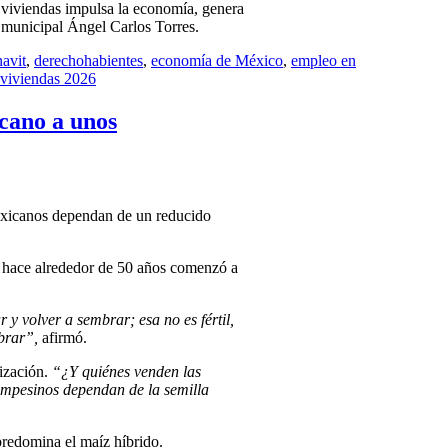
 viviendas impulsa la economía, genera
 municipal Ángel Carlos Torres.
navit
,
derechohabientes
,
economía de México
,
empleo en
viviendas 2026
cano a unos
 mexicanos dependan de un reducido
e hace alrededor de 50 años comenzó a
y volver a sembrar; esa no es fértil,
mbrar”,
afirmó.
ización.
“¿Y quiénes venden las
ampesinos dependan de la semilla
predomina el maíz híbrido.