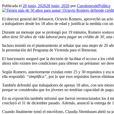
Publicada el
28 junio, 2026
28 junio, 2026
por
CuestionesdePolítica
El director general del Infonavit, Octavio Romero, aprovechó un acto
a trabajadores desde los 18 años de edad y justificar la medida con un
Durante un mensaje que se prolongó por 19 minutos, Romero sostuvo q
años tiene 50 años de vida laboral para pagar un crédito de 30, una
Incluso insistió en el planteamiento al señalar que una mujer de 20 añ
la presentación del Programa de Vivienda para el Bienestar.
El funcionario aseguró que la decisión de facilitar el acceso a los cr
ahora sólo existen tres condiciones para obtener un préstamo: ser dere
Según Romero, anteriormente existían entre 25 y 30 requisitos y era ne
ella respondió:
“simplifica”,
por lo que esos requisitos fueron elimina
También defendió que trabajadores de apenas 18 años, con seis meses 
porque se consideraba que los jóvenes no tendrían capacidad de pago, p
En su exposición también informó que fueron reestructurados los 4 mil
concluyó el 31 de diciembre pasado.
Además, anunció la entrega de 1
Cuando finalmente tomó el micrófono, Claudia Sheinbaum abrió su part