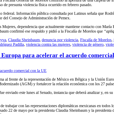
 la Fiscalía General de Morelos confirmó la apertura de una carpeta de i
o de presunta violencia física ocurrido en febrero pasado.
 federal. Información pública consultada por Latinus señala que Rodrí
nte del Consejo de Administración de Pemex.
las Mujeres, dependencia que actualmente mantiene contacto con María F
nbaum confirmó ese respaldo y pidió a la Fiscalía de Morelos que
“apliq
eyva
,
Claudia Sheinbaum
,
denuncia por violencia
,
Fiscalía de Morelos
,
dríguez Padilla
,
violencia contra las mujeres
,
violencia de género
,
viole
uropa para acelerar el acuerdo comercial
a al frente de la representación de México en Bélgica y la Unión Eur
l Modernizado (AGM) y fortalecer la relación económica con los 27 paíse
 enviado este lunes al Senado, instancia que deberá analizar y, en su c
 de trabajar con las representaciones diplomáticas mexicanas en todos 
sado 22 de mayo por la presidenta Claudia Sheinbaum y la presidenta