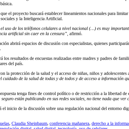
 básica.
que el proyecto buscará establecer lineamientos nacionales para limitar 
ciales y la Inteligencia Artificial.
l uso de los teléfonos celulares a nivel nacional (…) es muy important
cia artificial sin caer en la censura”,
afirmó.
ión abrirá espacios de discusión con especialistas, quienes participarán
.
á los resultados de encuestas realizadas entre madres y padres de famili
ares del país.
con la protección de la salud y el acceso de niñas, niños y adolescentes 
l cuidado de la salud de todas y de todos y de acceso a información qu
propuesta tenga fines de control político o de restricción a la libertad de
 seguro están publicando en sus redes sociales, no tiene nada que ver 
el inicio de la discusión sobre una regulación nacional del entorno di
cuelas
,
Claudia Sheinbaum
,
conferencia mañanera
,
derecho a la informa
regulación digital
,
salud digital
,
tecnología
,
uso de celulares