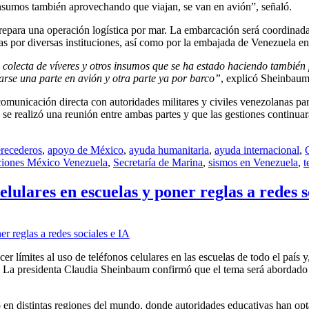
insumos también aprovechando que viajan, se van en avión”, señaló.
prepara una operación logística por mar. La embarcación será coordinada
das por diversas instituciones, así como por la embajada de Venezuela e
lecta de víveres y otros insumos que se ha estado haciendo también por
rse una parte en avión y otra parte ya por barco”
, explicó Sheinbaum
omunicación directa con autoridades militares y civiles venezolanas par
 se realizó una reunión entre ambas partes y que las gestiones continua
erecederos
,
apoyo de México
,
ayuda humanitaria
,
ayuda internacional
,
ciones México Venezuela
,
Secretaría de Marina
,
sismos en Venezuela
,
t
lulares en escuelas y poner reglas a redes s
 límites al uso de teléfonos celulares en las escuelas de todo el país y,
cial. La presidenta Claudia Sheinbaum confirmó que el tema será aborda
en distintas regiones del mundo, donde autoridades educativas han opta