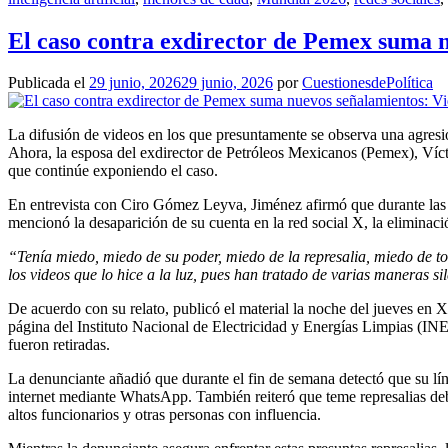
El caso contra exdirector de Pemex suma n
Publicada el
29 junio, 2026
29 junio, 2026
por
CuestionesdePolítica
La difusión de videos en los que presuntamente se observa una agresió
Ahora, la esposa del exdirector de Petróleos Mexicanos (Pemex), Víct
que continúe exponiendo el caso.
En entrevista con Ciro Gómez Leyva, Jiménez afirmó que durante las úl
mencionó la desaparición de su cuenta en la red social X, la eliminac
“Tenía miedo, miedo de su poder, miedo de la represalia, miedo de to
los videos que lo hice a la luz, pues han tratado de varias maneras s
De acuerdo con su relato, publicó el material la noche del jueves en X
página del Instituto Nacional de Electricidad y Energías Limpias (I
fueron retiradas.
La denunciante añadió que durante el fin de semana detectó que su lí
internet mediante WhatsApp. También reiteró que teme represalias debi
altos funcionarios y otras personas con influencia.