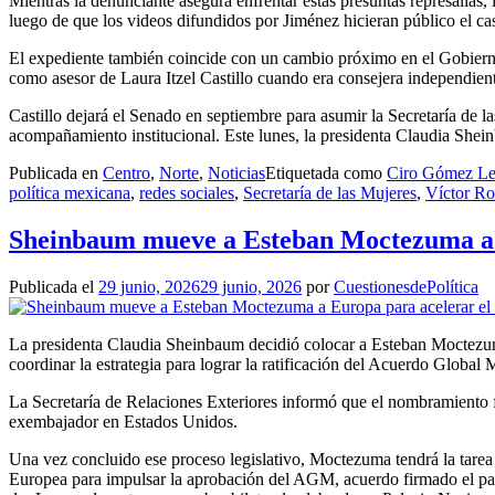
Mientras la denunciante asegura enfrentar estas presuntas represalias,
luego de que los videos difundidos por Jiménez hicieran público el cas
El expediente también coincide con un cambio próximo en el Gobierno
como asesor de Laura Itzel Castillo cuando era consejera independie
Castillo dejará el Senado en septiembre para asumir la Secretaría de 
acompañamiento institucional. Este lunes, la presidenta Claudia Shei
Publicada en
Centro
,
Norte
,
Noticias
Etiquetada como
Ciro Gómez L
política mexicana
,
redes sociales
,
Secretaría de las Mujeres
,
Víctor Ro
Sheinbaum mueve a Esteban Moctezuma a E
Publicada el
29 junio, 2026
29 junio, 2026
por
CuestionesdePolítica
La presidenta Claudia Sheinbaum decidió colocar a Esteban Moctezum
coordinar la estrategia para lograr la ratificación del Acuerdo Globa
La Secretaría de Relaciones Exteriores informó que el nombramiento fue
exembajador en Estados Unidos.
Una vez concluido ese proceso legislativo, Moctezuma tendrá la tarea
Europea para impulsar la aprobación del AGM, acuerdo firmado el pa