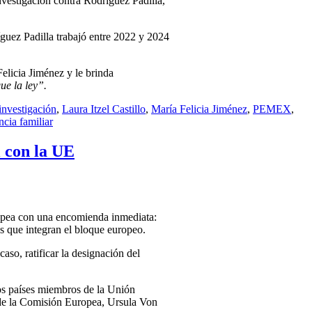
nvestigación contra Rodríguez Padilla,
guez Padilla trabajó entre 2022 y 2024
elicia Jiménez y le brinda
ue la ley”.
investigación
,
Laura Itzel Castillo
,
María Felicia Jiménez
,
PEMEX
,
ncia familiar
 con la UE
opea con una encomienda inmediata:
s que integran el bloque europeo.
aso, ratificar la designación del
los países miembros de la Unión
 de la Comisión Europea, Ursula Von