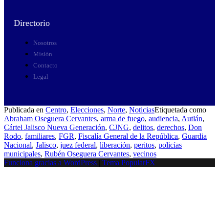
Directorio
Nosotros
Misión
Contacto
Legal
Publicada en
Centro
,
Elecciones
,
Norte
,
Noticias
Etiquetada como
Abraham Oseguera Cervantes
,
arma de fuego
,
audiencia
,
Autlán
,
Cártel Jalisco Nueva Generación
,
CJNG
,
delitos
,
derechos
,
Don
Rodo
,
familiares
,
FGR
,
Fiscalía General de la República
,
Guardia
Nacional
,
Jalisco
,
juez federal
,
liberación
,
peritos
,
policías
municipales
,
Rubén Oseguera Cervantes
,
vecinos
Funciona gracias a WordPress
|
Tema PopularFX