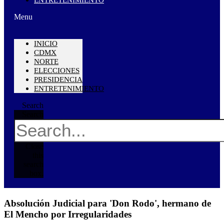
Menu
INICIO
CDMX
NORTE
ELECCIONES
PRESIDENCIA
ENTRETENIMIENTO
Search
Search
Close
this
search
box.
Absolución Judicial para 'Don Rodo', hermano de
El Mencho por Irregularidades