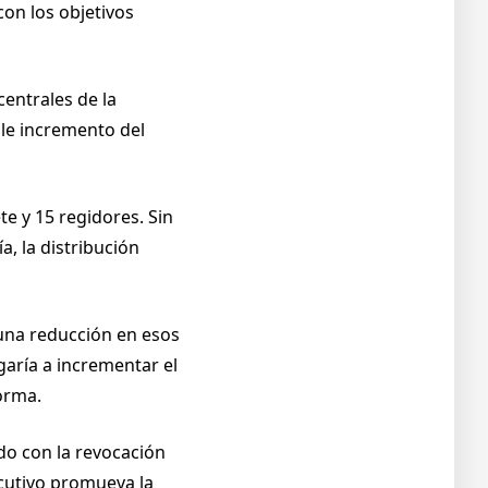
con los objetivos
centrales de la
ble incremento del
e y 15 regidores. Sin
a, la distribución
 una reducción en esos
garía a incrementar el
orma.
do con la revocación
ecutivo promueva la