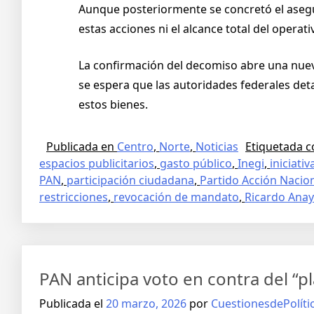
Aunque posteriormente se concretó el asegu
estas acciones ni el alcance total del operat
La confirmación del decomiso abre una nueva
se espera que las autoridades federales deta
estos bienes.
Publicada en
Centro
,
Norte
,
Noticias
Etiquetada 
espacios publicitarios
,
gasto público
,
Inegi
,
iniciativ
PAN
,
participación ciudadana
,
Partido Acción Nacio
restricciones
,
revocación de mandato
,
Ricardo Ana
PAN anticipa voto en contra del “p
Publicada el
20 marzo, 2026
por
CuestionesdePolíti