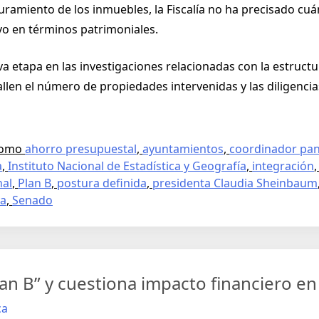
ramiento de los inmuebles, la Fiscalía no ha precisado cu
ivo en términos patrimoniales.
 etapa en las investigaciones relacionadas con la estructu
llen el número de propiedades intervenidas y las diligencia
como
ahorro presupuestal
,
ayuntamientos
,
coordinador pan
a
,
Instituto Nacional de Estadística y Geografía
,
integración
nal
,
Plan B
,
postura definida
,
presidenta Claudia Sheinbaum
ya
,
Senado
lan B” y cuestiona impacto financiero e
ca