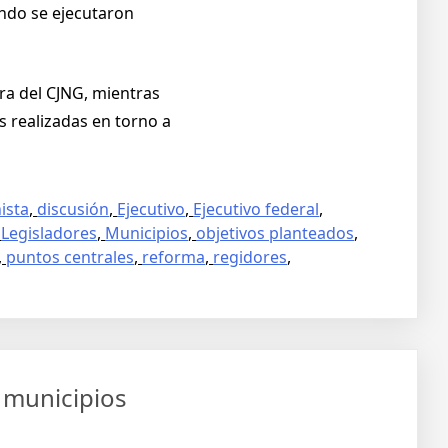
ándo se ejecutaron
ra del CJNG, mientras
s realizadas en torno a
ista
,
discusión
,
Ejecutivo
,
Ejecutivo federal
,
,
Legisladores
,
Municipios
,
objetivos planteados
,
,
puntos centrales
,
reforma
,
regidores
,
n municipios