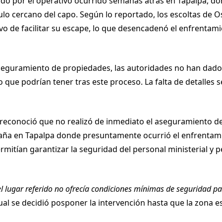
do por el operativo ocurrido semanas atrás en Tapalpa, d
culo cercano del capo. Según lo reportado, los escoltas de
vo de facilitar su escape, lo que desencadenó el enfrentami
 aseguramiento de propiedades, las autoridades no han dad
 que podrían tener tras este proceso. La falta de detalles 
ía reconoció que no realizó de inmediato el aseguramiento d
cabaña en Tapalpa donde presuntamente ocurrió el enfrenta
rmitían garantizar la seguridad del personal ministerial y pe
l lugar referido no ofrecía condiciones mínimas de seguridad pa
al se decidió posponer la intervención hasta que la zona es