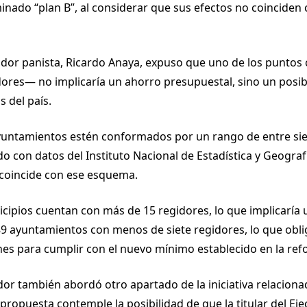
nado “plan B”, al considerar que sus efectos no coinciden 
ador panista, Ricardo Anaya, expuso que uno de los puntos 
dores— no implicaría un ahorro presupuestal, sino un posi
s del país.
yuntamientos estén conformados por un rango de entre siet
o con datos del Instituto Nacional de Estadística y Geografí
 coincide con ese esquema.
icipios cuentan con más de 15 regidores, lo que implicaría
 89 ayuntamientos con menos de siete regidores, lo que obli
s para cumplir con el nuevo mínimo establecido en la ref
r también abordó otro apartado de la iniciativa relaciona
propuesta contemple la posibilidad de que la titular del Ej