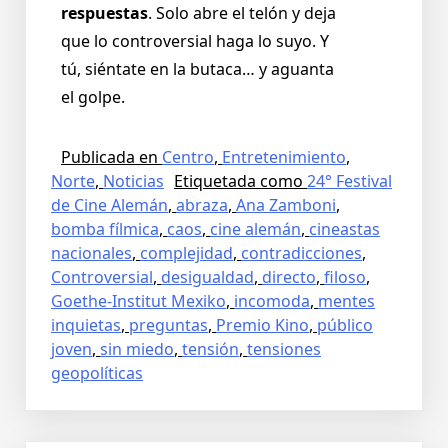
respuestas
. Solo abre el telón y deja
que lo controversial haga lo suyo. Y
tú, siéntate en la butaca… y aguanta
el golpe.
Publicada en
Centro
,
Entretenimiento
,
Norte
,
Noticias
Etiquetada como
24° Festival
de Cine Alemán
,
abraza
,
Ana Zamboni
,
bomba fílmica
,
caos
,
cine alemán
,
cineastas
nacionales
,
complejidad
,
contradicciones
,
Controversial
,
desigualdad
,
directo
,
filoso
,
Goethe-Institut Mexiko
,
incomoda
,
mentes
inquietas
,
preguntas
,
Premio Kino
,
público
joven
,
sin miedo
,
tensión
,
tensiones
geopolíticas