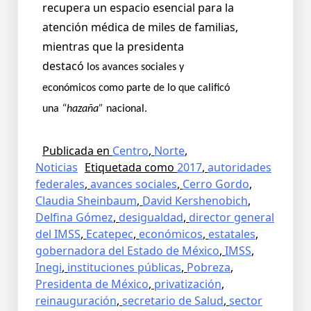
recupera un espacio esencial para la
atención médica de miles de familias,
mientras que la presidenta
destacó
los avances sociales y
económicos como parte de lo que calificó
una
“hazaña”
nacional.
Publicada en
Centro
,
Norte
,
Noticias
Etiquetada como
2017
,
autoridades
federales
,
avances sociales
,
Cerro Gordo
,
Claudia Sheinbaum
,
David Kershenobich
,
Delfina Gómez
,
desigualdad
,
director general
del IMSS
,
Ecatepec
,
económicos
,
estatales
,
gobernadora del Estado de México
,
IMSS
,
Inegi
,
instituciones públicas
,
Pobreza
,
Presidenta de México
,
privatización
,
reinauguración
,
secretario de Salud
,
sector