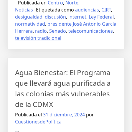
Publicada en
Centro
,
Norte
,
Noticias
Etiquetada como
audiencias
,
CIRT
,
desigualdad
,
discusión
,
internet
,
Ley Federal
,
normatividad
,
presidente José Antonio García
Herrera
,
radio
,
Senado
,
telecomunicaciones
,
televisión tradicional
Agua Bienestar: El Programa
que llevará agua purificada a
las colonias más vulnerables
de la CDMX
Publicada el
31 diciembre, 2024
por
CuestionesdePolítica