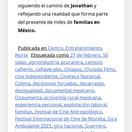
siguiendo el camino de
Jonathan
y
reflejando una realidad que forma parte
del presente de miles de
familias en
México.
Publicada en
Centro
,
Entretenimiento
,
Norte
Etiquetada como
27 de febrero
,
50
salas
,
agroindustria azucarera
,
campos
cañeros
,
cañaverales
,
Chiapas
,
Chulada Films
,
cine independiente
,
Cineteca Nacional
,
Colima
,
decisiones forzadas
,
desarraigo
,
desigualdad
,
documental mexicano
,
Doqumenta
,
economía rural mexicana
,
experiencia personal
,
explotación laboral
,
familias
,
Festival de Cine Antropológico
,
Festival Internacional de Cine de Morelia
,
Gira
Ambulante 2023
,
gira nacional
,
Guerrero
,