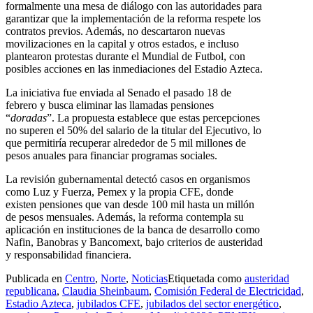
formalmente una mesa de diálogo con las autoridades para
garantizar que la implementación de la reforma respete los
contratos previos. Además, no descartaron nuevas
movilizaciones en la capital y otros estados, e incluso
plantearon protestas durante el Mundial de Futbol, con
posibles acciones en las inmediaciones del Estadio Azteca.
La iniciativa fue enviada al Senado el pasado 18 de
febrero y busca eliminar las llamadas pensiones
“
doradas
”. La propuesta establece que estas percepciones
no superen el 50% del salario de la titular del Ejecutivo, lo
que permitiría recuperar alrededor de 5 mil millones de
pesos anuales para financiar programas sociales.
La revisión gubernamental detectó casos en organismos
como Luz y Fuerza, Pemex y la propia CFE, donde
existen pensiones que van desde 100 mil hasta un millón
de pesos mensuales. Además, la reforma contempla su
aplicación en instituciones de la banca de desarrollo como
Nafin, Banobras y Bancomext, bajo criterios de austeridad
y responsabilidad financiera.
Publicada en
Centro
,
Norte
,
Noticias
Etiquetada como
austeridad
republicana
,
Claudia Sheinbaum
,
Comisión Federal de Electricidad
,
Estadio Azteca
,
jubilados CFE
,
jubilados del sector energético
,