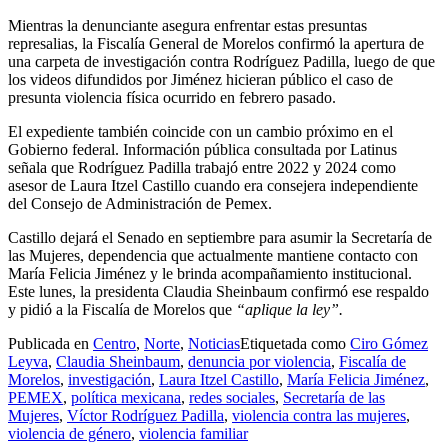
Mientras la denunciante asegura enfrentar estas presuntas
represalias, la Fiscalía General de Morelos confirmó la apertura de
una carpeta de investigación contra Rodríguez Padilla, luego de que
los videos difundidos por Jiménez hicieran público el caso de
presunta violencia física ocurrido en febrero pasado.
El expediente también coincide con un cambio próximo en el
Gobierno federal. Información pública consultada por Latinus
señala que Rodríguez Padilla trabajó entre 2022 y 2024 como
asesor de Laura Itzel Castillo cuando era consejera independiente
del Consejo de Administración de Pemex.
Castillo dejará el Senado en septiembre para asumir la Secretaría de
las Mujeres, dependencia que actualmente mantiene contacto con
María Felicia Jiménez y le brinda acompañamiento institucional.
Este lunes, la presidenta Claudia Sheinbaum confirmó ese respaldo
y pidió a la Fiscalía de Morelos que
“aplique la ley”.
Publicada en
Centro
,
Norte
,
Noticias
Etiquetada como
Ciro Gómez
Leyva
,
Claudia Sheinbaum
,
denuncia por violencia
,
Fiscalía de
Morelos
,
investigación
,
Laura Itzel Castillo
,
María Felicia Jiménez
,
PEMEX
,
política mexicana
,
redes sociales
,
Secretaría de las
Mujeres
,
Víctor Rodríguez Padilla
,
violencia contra las mujeres
,
violencia de género
,
violencia familiar