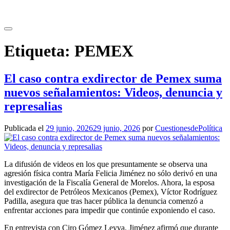
Saltar
al
contenido
Etiqueta:
PEMEX
El caso contra exdirector de Pemex suma
nuevos señalamientos: Videos, denuncia y
represalias
Publicada el
29 junio, 2026
29 junio, 2026
por
CuestionesdePolítica
La difusión de videos en los que presuntamente se observa una
agresión física contra María Felicia Jiménez no sólo derivó en una
investigación de la Fiscalía General de Morelos. Ahora, la esposa
del exdirector de Petróleos Mexicanos (Pemex), Víctor Rodríguez
Padilla, asegura que tras hacer pública la denuncia comenzó a
enfrentar acciones para impedir que continúe exponiendo el caso.
En entrevista con Ciro Gómez Leyva, Jiménez afirmó que durante