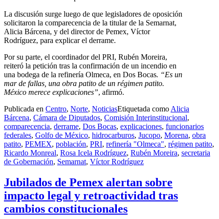
La discusión surge luego de que legisladores de oposición
solicitaron la comparecencia de la titular de la Semarnat,
Alicia Bárcena, y del director de Pemex, Víctor
Rodríguez, para explicar el derrame.
Por su parte, el coordinador del PRI, Rubén Moreira,
reiteró la petición tras la confirmación de un incendio en
una bodega de la refinería Olmeca, en Dos Bocas
. “Es un
mar de fallas, una obra patito de un régimen patito.
México merece explicaciones”
, afirmó.
Publicada en
Centro
,
Norte
,
Noticias
Etiquetada como
Alicia
Bárcena
,
Cámara de Diputados
,
Comisión Interinstitucional
,
comparecencia
,
derrame
,
Dos Bocas
,
explicaciones
,
funcionarios
federales
,
Golfo de México
,
hidrocarburos
,
Jucopo
,
Morena
,
obra
patito
,
PEMEX
,
población
,
PRI
,
refinería "Olmeca"
,
régimen patito
,
Ricardo Monreal
,
Rosa Icela Rodríguez
,
Rubén Moreira
,
secretaria
de Gobernación
,
Semarnat
,
Víctor Rodríguez
Jubilados de Pemex alertan sobre
impacto legal y retroactividad tras
cambios constitucionales