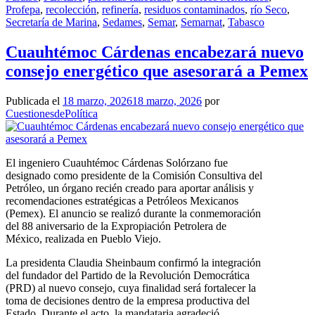
Profepa
,
recolección
,
refinería
,
residuos contaminados
,
río Seco
,
Secretaría de Marina
,
Sedames
,
Semar
,
Semarnat
,
Tabasco
Cuauhtémoc Cárdenas encabezará nuevo
consejo energético que asesorará a Pemex
Publicada el
18 marzo, 2026
18 marzo, 2026
por
CuestionesdePolítica
El ingeniero Cuauhtémoc Cárdenas Solórzano fue
designado como presidente de la Comisión Consultiva del
Petróleo, un órgano recién creado para aportar análisis y
recomendaciones estratégicas a Petróleos Mexicanos
(Pemex). El anuncio se realizó durante la conmemoración
del 88 aniversario de la Expropiación Petrolera de
México, realizada en Pueblo Viejo.
La presidenta Claudia Sheinbaum confirmó la integración
del fundador del Partido de la Revolución Democrática
(PRD) al nuevo consejo, cuya finalidad será fortalecer la
toma de decisiones dentro de la empresa productiva del
Estado. Durante el acto, la mandataria agradeció