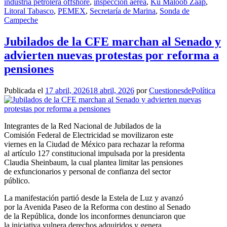
industria petrolera offshore
,
inspección aérea
,
Ku Maloob Zaap
,
Litoral Tabasco
,
PEMEX
,
Secretaría de Marina
,
Sonda de
Campeche
Jubilados de la CFE marchan al Senado y
advierten nuevas protestas por reforma a
pensiones
Publicada el
17 abril, 2026
18 abril, 2026
por
CuestionesdePolítica
Integrantes de la Red Nacional de Jubilados de la
Comisión Federal de Electricidad se movilizaron este
viernes en la Ciudad de México para rechazar la reforma
al artículo 127 constitucional impulsada por la presidenta
Claudia Sheinbaum, la cual plantea limitar las pensiones
de exfuncionarios y personal de confianza del sector
público.
La manifestación partió desde la Estela de Luz y avanzó
por la Avenida Paseo de la Reforma con destino al Senado
de la República, donde los inconformes denunciaron que
la iniciativa vulnera derechos adquiridos y genera