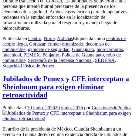
Durante esa acción en Cortazar, las autoridades detuvieron a una
persona que intentó huir al percatarse de la presencia de los
elementos de seguridad.
Ambos casos forman parte de operativos
recientes en la entidad enfocados en la localización de
infraestructura utilizada para el resguardo y manejo ilegal de
hidrocarburos.
Publicada en
Centro
,
Norte
,
Noticias
Etiquetada como
centros de
acopio ilegal
,
Cortazar
,
crimen organizado
,
decomiso de
combustible
,
gabinete de seguridad
,
Guanajuato
,
hidrocarburos
,
huachicol
,
PEMEX
,
Pénjamo
,
Policía de Guanajuato
,
robo de
combustible
,
Secretaría de la Defensa Nacional
,
SEDENA
,
Seguridad Física de Pemex
Jubilados de Pemex y CFE interceptan a
Sheinbaum para exigen eliminar
retroactividad
Publicada el
20 junio, 2026
20 junio, 2026
por
CuestionesdePolítica
El arribo de la presidenta de México, Claudia Sheinbaum a un
evento en Tijuana derivó en una exigencia directa de jubilados de