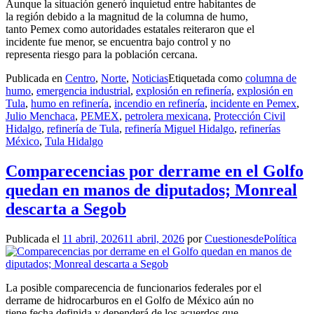
Aunque la situación generó inquietud entre habitantes de
la región debido a la magnitud de la columna de humo,
tanto Pemex como autoridades estatales reiteraron que el
incidente fue menor, se encuentra bajo control y no
representa riesgo para la población cercana.
Publicada en
Centro
,
Norte
,
Noticias
Etiquetada como
columna de
humo
,
emergencia industrial
,
explosión en refinería
,
explosión en
Tula
,
humo en refinería
,
incendio en refinería
,
incidente en Pemex
,
Julio Menchaca
,
PEMEX
,
petrolera mexicana
,
Protección Civil
Hidalgo
,
refinería de Tula
,
refinería Miguel Hidalgo
,
refinerías
México
,
Tula Hidalgo
Comparecencias por derrame en el Golfo
quedan en manos de diputados; Monreal
descarta a Segob
Publicada el
11 abril, 2026
11 abril, 2026
por
CuestionesdePolítica
La posible comparecencia de funcionarios federales por el
derrame de hidrocarburos en el Golfo de México aún no
tiene fecha definida y dependerá de los acuerdos que