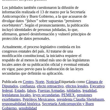
Los jubilados también cuestionaron la difusión de
información realizada el 13 de marzo por la Secretaría
Anticorrupción y Buen Gobierno, a la que acusaron de
divulgar datos
“falsos”
sobre supuestas “
pensiones
exorbitantes
”. Según el pronunciamiento, la publicación
incluyó identidades de personas jubiladas, lo que,
afirmaron, generó desinformación y vulneró principios de
protección de datos personales.
Actualmente, el proceso legislativo continúa en los
congresos estatales del país. Al tratarse de una
modificación constitucional, la iniciativa requiere el
respaldo de al menos la mitad más uno de las legislaturas
locales antes de su publicación oficial y eventual entrada
en vigor, paso previo para la elaboración de las leyes
secundarias que definirán su aplicación.
Publicada en
Centro
,
Norte
,
Noticias
Etiquetada como
Cámara de
Diputados
,
confianza
,
efecto retroactivo
,
efectos legales
,
Ejecutivo
federal
,
Estado
,
falsos
,
Fuerzas Armadas
,
jubilados
,
legalidad
,
legislaturas locales
,
leyes secundarias
,
PEMEX
,
pensiones
exorbitantes
,
Petróleos Mexicanos
,
presidenta Claudia Sheinbaum
,
responsabilidad histórica
,
Secretaría Anticorrupción y Buen
Gobierno
,
sensibilidad