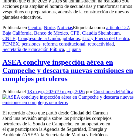
informó que entre 2025 y 2026 su administración ha realizado 500
acciones para ampliar el horario de secundarias y transformar turnos
vespertinos en preparatorias, además de la construcción de nuevos
planteles educativos.
Publicada en
Centro
,
Norte
,
Noticias
Etiquetada como
artículo 127
,
Baja California
,
Banco de México
,
CFE
,
Claudia Sheinbaum
,
CNTE
,
Congreso de la Unión
,
jubilados
,
Luz y Fuerza del Centro
,
PEMEX
,
pensiones
,
reforma constitucional
,
retroactividad
,
Secretaría de Educación Pública
,
Tijuana
ASEA concluye inspección aérea en
Campeche y descarta nuevas emisiones en
complejos petroleros
Publicada el
18 mayo, 2026
19 mayo, 2026
por
CuestionesdePolítica
El recorrido aéreo que partió desde Ciudad del Carmen
abrió una revisión amplia sobre los principales complejos
petroleros de la Sonda de Campeche, en un operativo en
el que participaron la Agencia de Seguridad, Energía y
Ambiente (ASEA), la Secretaría de Marina y Petróleos