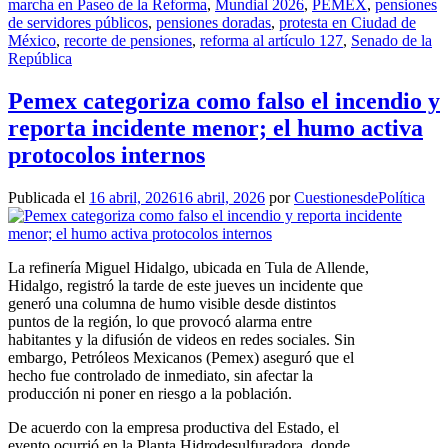
marcha en Paseo de la Reforma
,
Mundial 2026
,
PEMEX
,
pensiones
de servidores públicos
,
pensiones doradas
,
protesta en Ciudad de
México
,
recorte de pensiones
,
reforma al artículo 127
,
Senado de la
República
Pemex categoriza como falso el incendio y
reporta incidente menor; el humo activa
protocolos internos
Publicada el
16 abril, 2026
16 abril, 2026
por
CuestionesdePolítica
La refinería Miguel Hidalgo, ubicada en Tula de Allende,
Hidalgo, registró la tarde de este jueves un incidente que
generó una columna de humo visible desde distintos
puntos de la región, lo que provocó alarma entre
habitantes y la difusión de videos en redes sociales. Sin
embargo, Petróleos Mexicanos (Pemex) aseguró que el
hecho fue controlado de inmediato, sin afectar la
producción ni poner en riesgo a la población.
De acuerdo con la empresa productiva del Estado, el
evento ocurrió en la Planta Hidrodesulfuradora, donde,