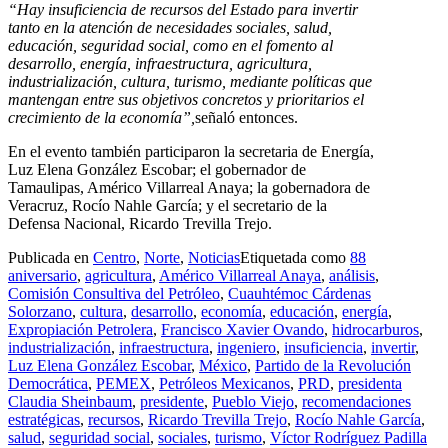
“Hay insuficiencia de recursos del Estado para invertir
tanto en la atención de necesidades sociales, salud,
educación, seguridad social, como en el fomento al
desarrollo, energía, infraestructura, agricultura,
industrialización, cultura, turismo, mediante políticas que
mantengan entre sus objetivos concretos y prioritarios el
crecimiento de la economía”,
señaló entonces.
En el evento también participaron la secretaria de Energía,
Luz Elena González Escobar; el gobernador de
Tamaulipas, Américo Villarreal Anaya; la gobernadora de
Veracruz, Rocío Nahle García; y el secretario de la
Defensa Nacional, Ricardo Trevilla Trejo.
Publicada en
Centro
,
Norte
,
Noticias
Etiquetada como
88
aniversario
,
agricultura
,
Américo Villarreal Anaya
,
análisis
,
Comisión Consultiva del Petróleo
,
Cuauhtémoc Cárdenas
Solorzano
,
cultura
,
desarrollo
,
economía
,
educación
,
energía
,
Expropiación Petrolera
,
Francisco Xavier Ovando
,
hidrocarburos
,
industrialización
,
infraestructura
,
ingeniero
,
insuficiencia
,
invertir
,
Luz Elena González Escobar
,
México
,
Partido de la Revolución
Democrática
,
PEMEX
,
Petróleos Mexicanos
,
PRD
,
presidenta
Claudia Sheinbaum
,
presidente
,
Pueblo Viejo
,
recomendaciones
estratégicas
,
recursos
,
Ricardo Trevilla Trejo
,
Rocío Nahle García
,
salud
,
seguridad social
,
sociales
,
turismo
,
Víctor Rodríguez Padilla