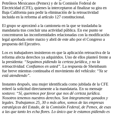
Petróleos Mexicanos (Pemex) y de la Comisión Federal de
Electricidad (CFE), quienes la interceptaron al finalizar su gira en
Baja California para pedir la eliminación de la retroactividad
incluida en la reforma al artículo 127 constitucional.
El grupo se aproximó a la camioneta en la que se trasladaba la
mandataria tras concluir una actividad pública. En ese punto se
concentraron las inconformidades relacionadas con la modificación
legal aprobada entre marzo y abril de este año por el Congreso a
propuesta del Ejecutivo.
Los ex trabajadores insistieron en que la aplicación retroactiva de la
reforma afecta derechos ya adquiridos. Uno de ellos planteó frente a
la presidenta:
“Seguimos pidiendo la certeza jurídica, y no la
retroactividad. Confiamos en usted”
. La respuesta de Sheinbaum
fue breve mientras continuaba el movimiento del vehículo:
“Ya se
está atendiendo”.
Instantes después, una mujer identificada como jubilada de la CFE
reiteró la solicitud directamente a la mandataria. En su mensaje
sostuvo:
“Sí, queremos por favor que nos dé certeza jurídica.
Nosotros tenemos nuestros derechos. Son íntegramente ganados y
legales. Trabajamos 25, 30 o más años, somos de las empresas
estratégicas del Estado, de la Comisión Federal, de Pemex, de esas
a las que tanto les echa flores. Lo único que le estamos pidiendo es