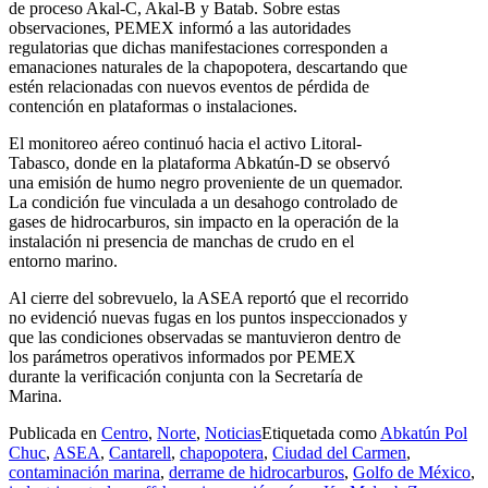
de proceso Akal-C, Akal-B y Batab. Sobre estas
observaciones, PEMEX informó a las autoridades
regulatorias que dichas manifestaciones corresponden a
emanaciones naturales de la chapopotera, descartando que
estén relacionadas con nuevos eventos de pérdida de
contención en plataformas o instalaciones.
El monitoreo aéreo continuó hacia el activo Litoral-
Tabasco, donde en la plataforma Abkatún-D se observó
una emisión de humo negro proveniente de un quemador.
La condición fue vinculada a un desahogo controlado de
gases de hidrocarburos, sin impacto en la operación de la
instalación ni presencia de manchas de crudo en el
entorno marino.
Al cierre del sobrevuelo, la ASEA reportó que el recorrido
no evidenció nuevas fugas en los puntos inspeccionados y
que las condiciones observadas se mantuvieron dentro de
los parámetros operativos informados por PEMEX
durante la verificación conjunta con la Secretaría de
Marina.
Publicada en
Centro
,
Norte
,
Noticias
Etiquetada como
Abkatún Pol
Chuc
,
ASEA
,
Cantarell
,
chapopotera
,
Ciudad del Carmen
,
contaminación marina
,
derrame de hidrocarburos
,
Golfo de México
,