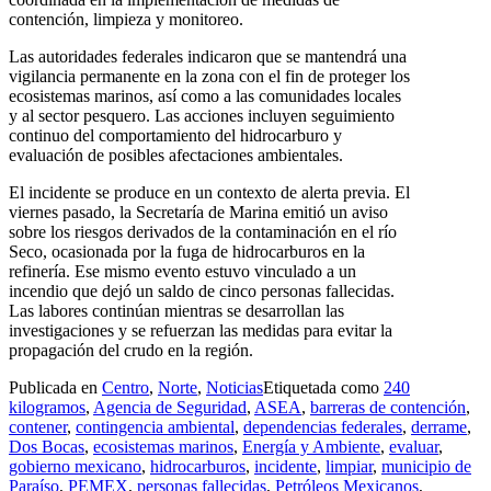
contención, limpieza y monitoreo.
Las autoridades federales indicaron que se mantendrá una
vigilancia permanente en la zona con el fin de proteger los
ecosistemas marinos, así como a las comunidades locales
y al sector pesquero. Las acciones incluyen seguimiento
continuo del comportamiento del hidrocarburo y
evaluación de posibles afectaciones ambientales.
El incidente se produce en un contexto de alerta previa. El
viernes pasado, la Secretaría de Marina emitió un aviso
sobre los riesgos derivados de la contaminación en el río
Seco, ocasionada por la fuga de hidrocarburos en la
refinería. Ese mismo evento estuvo vinculado a un
incendio que dejó un saldo de cinco personas fallecidas.
Las labores continúan mientras se desarrollan las
investigaciones y se refuerzan las medidas para evitar la
propagación del crudo en la región.
Publicada en
Centro
,
Norte
,
Noticias
Etiquetada como
240
kilogramos
,
Agencia de Seguridad
,
ASEA
,
barreras de contención
,
contener
,
contingencia ambiental
,
dependencias federales
,
derrame
,
Dos Bocas
,
ecosistemas marinos
,
Energía y Ambiente
,
evaluar
,
gobierno mexicano
,
hidrocarburos
,
incidente
,
limpiar
,
municipio de
Paraíso
,
PEMEX
,
personas fallecidas
,
Petróleos Mexicanos
,