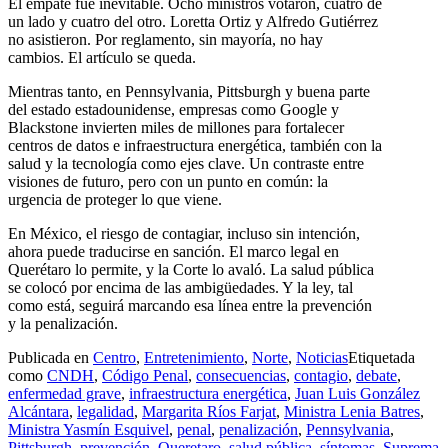
El empate fue inevitable. Ocho ministros votaron, cuatro de
un lado y cuatro del otro. Loretta Ortiz y Alfredo Gutiérrez
no asistieron. Por reglamento, sin mayoría, no hay
cambios. El artículo se queda.
Mientras tanto, en Pennsylvania, Pittsburgh y buena parte
del estado estadounidense, empresas como Google y
Blackstone invierten miles de millones para fortalecer
centros de datos e infraestructura energética, también con la
salud y la tecnología como ejes clave. Un contraste entre
visiones de futuro, pero con un punto en común: la
urgencia de proteger lo que viene.
En México, el riesgo de contagiar, incluso sin intención,
ahora puede traducirse en sanción. El marco legal en
Querétaro lo permite, y la Corte lo avaló. La salud pública
se colocó por encima de las ambigüedades. Y la ley, tal
como está, seguirá marcando esa línea entre la prevención
y la penalización.
Publicada en
Centro
,
Entretenimiento
,
Norte
,
Noticias
Etiquetada
como
CNDH
,
Código Penal
,
consecuencias
,
contagio
,
debate
,
enfermedad grave
,
infraestructura energética
,
Juan Luis González
Alcántara
,
legalidad
,
Margarita Ríos Farjat
,
Ministra Lenia Batres
,
Ministra Yasmín Esquivel
,
penal
,
penalización
,
Pennsylvania
,
Pittsburgh
,
prevención
,
Queretaro
,
salud pública
,
síntomas
,
Suprema