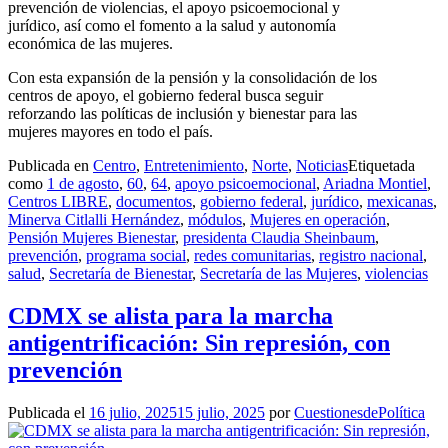
prevención de violencias, el apoyo psicoemocional y
jurídico, así como el fomento a la salud y autonomía
económica de las mujeres.
Con esta expansión de la pensión y la consolidación de los
centros de apoyo, el gobierno federal busca seguir
reforzando las políticas de inclusión y bienestar para las
mujeres mayores en todo el país.
Publicada en
Centro
,
Entretenimiento
,
Norte
,
Noticias
Etiquetada
como
1 de agosto
,
60
,
64
,
apoyo psicoemocional
,
Ariadna Montiel
,
Centros LIBRE
,
documentos
,
gobierno federal
,
jurídico
,
mexicanas
,
Minerva Citlalli Hernández
,
módulos
,
Mujeres en operación
,
Pensión Mujeres Bienestar
,
presidenta Claudia Sheinbaum
,
prevención
,
programa social
,
redes comunitarias
,
registro nacional
,
salud
,
Secretaría de Bienestar
,
Secretaría de las Mujeres
,
violencias
CDMX se alista para la marcha
antigentrificación: Sin represión, con
prevención
Publicada el
16 julio, 2025
15 julio, 2025
por
CuestionesdePolítica