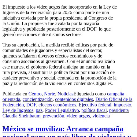
El impuesto a los videojuegos fue incorporado en la Ley de
Ingresos de la Federación para 2026 como parte de una
iniciativa enviada por la propia presidenta al Congreso de
la Unión. La propuesta fue avalada por la mayoría
legislativa y publicada posteriormente en el DOF, lo que
generó reacciones entre distintos sectores.
Tras su aprobación, la medida recibió críticas por parte de
comunidades de jugadores y especialistas del sector,
quienes señalaron diversos efectos económicos y de
consumo asociados al gravamen. Con el anuncio realizado
este martes, el gobierno federal anticipa un cambio en la
ruta prevista, al sustituir la política fiscal por una acción de
carácter preventivo y social, centrada en la promoción de la
paz y la reducción de la violencia en contenidos digitales.
Publicada en
Centro
,
Norte
,
Noticias
Etiquetada como
campaña
orientada
,
concientización
,
contenidos digitales
,
Diario Oficial de la
Federación
,
DOF
,
efectos económicos
,
Ejecutivo federal
,
impuesto
,
Ley de Ingresos
,
paz
,
Poder Legislativo
,
política fiscal
,
presidenta
Claudia Sheinbaum
,
prevención
,
videojuegos
,
violencia
México se moviliza: Arranca campaña