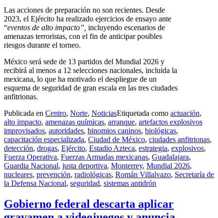
Las acciones de preparación no son recientes. Desde
2023, el Ejército ha realizado ejercicios de ensayo ante
“
eventos de alto impacto”,
incluyendo escenarios de
amenazas terroristas, con el fin de anticipar posibles
riesgos durante el torneo.
México será sede de 13 partidos del Mundial 2026 y
recibirá al menos a 12 selecciones nacionales, incluida la
mexicana, lo que ha motivado el despliegue de un
esquema de seguridad de gran escala en las tres ciudades
anfitrionas.
Publicada en
Centro
,
Norte
,
Noticias
Etiquetada como
actuación
,
alto impacto
,
amenazas químicas
,
arranque
,
artefactos explosivos
improvisados
,
autoridades
,
binomios caninos
,
biológicas
,
capacitación especializada
,
Ciudad de México
,
ciudades anfitrionas
,
detección
,
drogas
,
Ejército
,
Estadio Azteca
,
estrategia
,
explosivos
,
Fuerza Operativa
,
Fuerzas Armadas mexicanas
,
Guadalajara
,
Guardia Nacional
,
justa deportiva
,
Monterrey
,
Mundial 2026
,
nucleares
,
prevención
,
radiológicas
,
Román Villalvazo
,
Secretaría de
la Defensa Nacional
,
seguridad
,
sistemas antidrón
Gobierno federal descarta aplicar
gravamen a videojuegos y anuncia