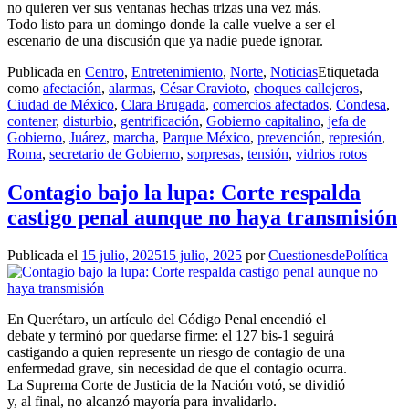
no quieren ver sus ventanas hechas trizas una vez más.
Todo listo para un domingo donde la calle vuelve a ser el
escenario de una discusión que ya nadie puede ignorar.
Publicada en
Centro
,
Entretenimiento
,
Norte
,
Noticias
Etiquetada
como
afectación
,
alarmas
,
César Cravioto
,
choques callejeros
,
Ciudad de México
,
Clara Brugada
,
comercios afectados
,
Condesa
,
contener
,
disturbio
,
gentrificación
,
Gobierno capitalino
,
jefa de
Gobierno
,
Juárez
,
marcha
,
Parque México
,
prevención
,
represión
,
Roma
,
secretario de Gobierno
,
sorpresas
,
tensión
,
vidrios rotos
Contagio bajo la lupa: Corte respalda
castigo penal aunque no haya transmisión
Publicada el
15 julio, 2025
15 julio, 2025
por
CuestionesdePolítica
En Querétaro, un artículo del Código Penal encendió el
debate y terminó por quedarse firme: el 127 bis-1 seguirá
castigando a quien represente un riesgo de contagio de una
enfermedad grave, sin necesidad de que el contagio ocurra.
La Suprema Corte de Justicia de la Nación votó, se dividió
y, al final, no alcanzó mayoría para invalidarlo.