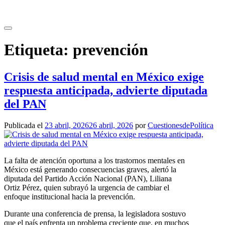
Saltar
al
contenido
Etiqueta:
prevención
Crisis de salud mental en México exige
respuesta anticipada, advierte diputada
del PAN
Publicada el
23 abril, 2026
26 abril, 2026
por
CuestionesdePolítica
La falta de atención oportuna a los trastornos mentales en
México está generando consecuencias graves, alertó la
diputada del Partido Acción Nacional (PAN), Liliana
Ortiz Pérez, quien subrayó la urgencia de cambiar el
enfoque institucional hacia la prevención.
Durante una conferencia de prensa, la legisladora sostuvo
que el país enfrenta un problema creciente que, en muchos