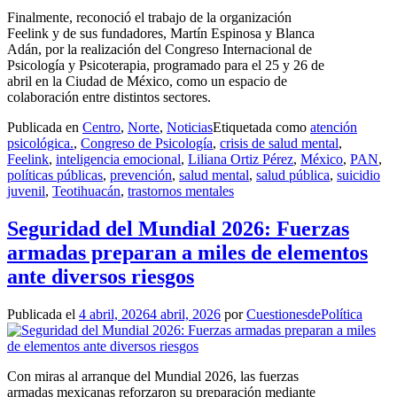
Finalmente, reconoció el trabajo de la organización
Feelink y de sus fundadores, Martín Espinosa y Blanca
Adán, por la realización del Congreso Internacional de
Psicología y Psicoterapia, programado para el 25 y 26 de
abril en la Ciudad de México, como un espacio de
colaboración entre distintos sectores.
Publicada en
Centro
,
Norte
,
Noticias
Etiquetada como
atención
psicológica.
,
Congreso de Psicología
,
crisis de salud mental
,
Feelink
,
inteligencia emocional
,
Liliana Ortiz Pérez
,
México
,
PAN
,
políticas públicas
,
prevención
,
salud mental
,
salud pública
,
suicidio
juvenil
,
Teotihuacán
,
trastornos mentales
Seguridad del Mundial 2026: Fuerzas
armadas preparan a miles de elementos
ante diversos riesgos
Publicada el
4 abril, 2026
4 abril, 2026
por
CuestionesdePolítica
Con miras al arranque del Mundial 2026, las fuerzas
armadas mexicanas reforzaron su preparación mediante