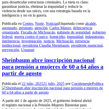
para desarticular estructuras criminales. La meta es clara:
garantizar justicia, eliminar la impunidad y reducir la
violencia desde sus raíces, con una estrategia basada en la
inteligencia y no en la guerra.
Publicada en
Centro
,
Norte
,
Noticias
Etiquetada como
alcalde
,
asesinado
,
asesinato
,
atención
,
Carlos Manzo
,
delincuencia
organizada
,
Fiscalía de Michoacán
,
gabinete de seguridad
,
gobierno
federal
,
guerra contra el narco
,
homicidio
,
impunidad
,
indagatorias
,
inteligencia
,
investigación
,
justicia
,
Michoacán
,
presencia
institucional
,
presidenta Claudia Sheinbaum
,
presidente municipal
,
prevención
,
Uruapan
Sheinbaum abre inscripción nacional
para pensión a mujeres de 60 a 64 años a
partir de agosto
Publicada el
22 julio, 2025
21 julio, 2025
por
CuestionesdePolítica
A partir del 1 de agosto de 2025, el gobierno federal abrirá
el registro nacional a la Pensión Mujeres Bienestar para