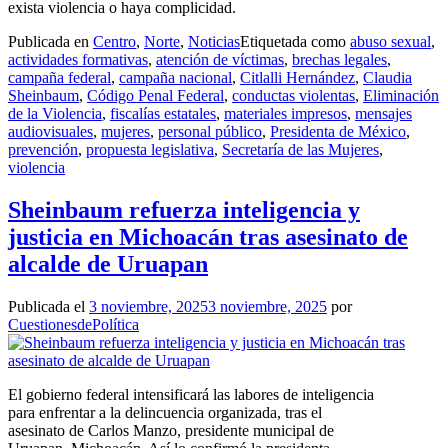
exista violencia o haya complicidad.
Publicada en
Centro
,
Norte
,
Noticias
Etiquetada como
abuso sexual
,
actividades formativas
,
atención de víctimas
,
brechas legales
,
campaña federal
,
campaña nacional
,
Citlalli Hernández
,
Claudia
Sheinbaum
,
Código Penal Federal
,
conductas violentas
,
Eliminación
de la Violencia
,
fiscalías estatales
,
materiales impresos
,
mensajes
audiovisuales
,
mujeres
,
personal público
,
Presidenta de México
,
prevención
,
propuesta legislativa
,
Secretaría de las Mujeres
,
violencia
Sheinbaum refuerza inteligencia y
justicia en Michoacán tras asesinato de
alcalde de Uruapan
Publicada el
3 noviembre, 2025
3 noviembre, 2025
por
CuestionesdePolítica
El gobierno federal intensificará las labores de inteligencia
para enfrentar a la delincuencia organizada, tras el
asesinato de Carlos Manzo, presidente municipal de