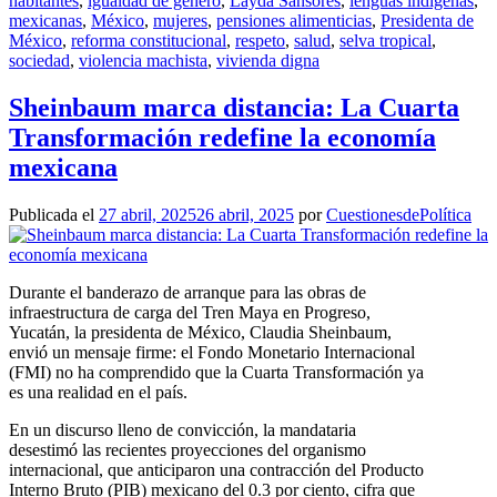
habitantes
,
igualdad de género
,
Layda Sansores
,
lenguas indígenas
,
mexicanas
,
México
,
mujeres
,
pensiones alimenticias
,
Presidenta de
México
,
reforma constitucional
,
respeto
,
salud
,
selva tropical
,
sociedad
,
violencia machista
,
vivienda digna
Sheinbaum marca distancia: La Cuarta
Transformación redefine la economía
mexicana
Publicada el
27 abril, 2025
26 abril, 2025
por
CuestionesdePolítica
Durante el banderazo de arranque para las obras de
infraestructura de carga del Tren Maya en Progreso,
Yucatán, la presidenta de México, Claudia Sheinbaum,
envió un mensaje firme: el Fondo Monetario Internacional
(FMI) no ha comprendido que la Cuarta Transformación ya
es una realidad en el país.
En un discurso lleno de convicción, la mandataria
desestimó las recientes proyecciones del organismo
internacional, que anticiparon una contracción del Producto
Interno Bruto (PIB) mexicano del 0.3 por ciento, cifra que