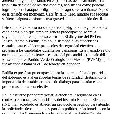
abrieron fuego, impactando en el parabrisas de la camioneta. La
respuesta decidida de los dos escoltas, habilitados como policías,
logró repeler el ataque, obligando a los agresores a retirarse. A pesar
de la tensión del momento, Catalán salió ileso, aunque sus escoltas
sufrieron algunas lesiones cuya gravedad aún no ha sido detallada.
Este acto de violencia no sólo pone en peligro la integridad de los
candidatos, sino que también genera preocupación sobre la
seguridad durante el proceso electoral. El dirigente del PRI en
Jalisco, Antonio Padilla, emitió un llamado a las autoridades
estatales para establecer protocolos de seguridad efectivos que
protejan a los candidatos durante sus campañas. Este llamado se dio
en el contexto del reciente asesinato del precandidato a la alcaldía de
Mascota, por el Partido Verde Ecologista de México (PVEM), quien
fue atacado a balazos el 1 de febrero en Zapopan.
Padilla expresó su preocupación por la aparente falta de prioridad
del gobierno estatal en abordar temas de seguridad, destacando la
importancia de establecer mesas de diálogo para abordar estos
problemas de manera efectiva.
En un esfuerzo por contrarrestar la creciente inseguridad en el
contexto electoral, las autoridades del Instituto Nacional Electoral
(INE) han acordado establecer un protocolo específico para atender
las solicitudes de candidatos y partidos políticos relacionadas con la
seguridad. La Consejera Presidenta Guadalupe Taddei Zavala