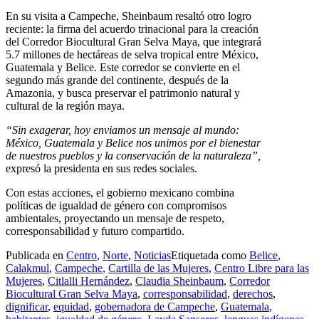
En su visita a Campeche, Sheinbaum resaltó otro logro
reciente: la firma del acuerdo trinacional para la creación
del Corredor Biocultural Gran Selva Maya, que integrará
5.7 millones de hectáreas de selva tropical entre México,
Guatemala y Belice. Este corredor se convierte en el
segundo más grande del continente, después de la
Amazonia, y busca preservar el patrimonio natural y
cultural de la región maya.
“Sin exagerar, hoy enviamos un mensaje al mundo:
México, Guatemala y Belice nos unimos por el bienestar
de nuestros pueblos y la conservación de la naturaleza”,
expresó la presidenta en sus redes sociales.
Con estas acciones, el gobierno mexicano combina
políticas de igualdad de género con compromisos
ambientales, proyectando un mensaje de respeto,
corresponsabilidad y futuro compartido.
Publicada en
Centro
,
Norte
,
Noticias
Etiquetada como
Belice
,
Calakmul
,
Campeche
,
Cartilla de las Mujeres
,
Centro Libre para las
Mujeres
,
Citlalli Hernández
,
Claudia Sheinbaum
,
Corredor
Biocultural Gran Selva Maya
,
corresponsabilidad
,
derechos
,
dignificar
,
equidad
,
gobernadora de Campeche
,
Guatemala
,