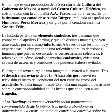
El montaje es una producción de la
Secretaría de Cultura
del
Gobierno de México
, a través del
Centro Cultural Helénico
, en
colaboración con la compañía
A.A. Teatro
. La obra fue escrita por
la
dramaturga canadiense Alexia Bürger
, traducida al español por
Humberto Pérez Mortera
y dirigida por la creadora escénica
Sandra Félix.
La historia parte de un
elemento simbólico
: tres personas que
comparten el apellido Harding y que, de distintas maneras, se ven
atravesadas por un mismo
infortunio
. A través de sus testimonios y
experiencias, la obra propone una reflexión sobre las decisiones
humanas que pueden desencadenar
consecuencias colectivas
. El
relato explora cómo, detrás de muchas
catástrofes,
existe una
cadena de
acciones
y omisiones que pudieron haberse evitado.
El origen del texto surge de una imagen que marcó a la autora. Tras
el
desastre ferroviario
de 2013,
Alexia Bürger
observó en
televisión el rostro del conductor del tren entre los restos del
accidente
. Aquella imagen despertó en ella una inquietud persistente
sobre la corresponsabilidad en los hechos que conducen a una
tragedia.
“
Los Hardings
es una conversación social políticamente
comprometida desde lo íntimo. Nos invita a abandonar el
alineamiento y a crear una toma de conciencia colectiva sobre los