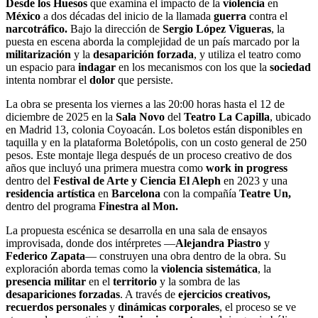
Desde los Huesos
que examina el impacto de la
violencia
en
México
a dos décadas del inicio de la llamada
guerra
contra el
narcotráfico.
Bajo la dirección de
Sergio López Vigueras
, la
puesta en escena aborda la complejidad de un país marcado por la
militarización
y la
desaparición forzada
, y utiliza el teatro como
un espacio para
indagar
en los mecanismos con los que la
sociedad
intenta nombrar el
dolor
que persiste.
La obra se presenta los viernes a las 20:00 horas hasta el 12 de
diciembre de 2025 en la
Sala Novo
del
Teatro La Capilla
, ubicado
en Madrid 13, colonia Coyoacán. Los boletos están disponibles en
taquilla y en la plataforma Boletópolis, con un costo general de 250
pesos. Este montaje llega después de un proceso creativo de dos
años que incluyó una primera muestra como
work in progress
dentro del
Festival de Arte y Ciencia El Aleph
en 2023 y una
residencia artística
en
Barcelona
con la compañía
Teatre Un,
dentro del programa
Finestra al Mon.
La propuesta escénica se desarrolla en una sala de ensayos
improvisada, donde dos intérpretes —
Alejandra Piastro
y
Federico Zapata
— construyen una obra dentro de la obra. Su
exploración aborda temas como la
violencia sistemática
, la
presencia militar
en el
territorio
y la sombra de las
desapariciones forzadas
. A través de
ejercicios creativos,
recuerdos personales
y
dinámicas corporales
, el proceso se ve