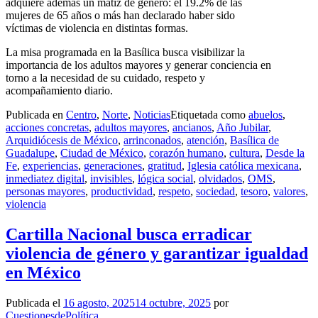
adquiere además un matiz de género: el 19.2% de las
mujeres de 65 años o más han declarado haber sido
víctimas de violencia en distintas formas.
La misa programada en la Basílica busca visibilizar la
importancia de los adultos mayores y generar conciencia en
torno a la necesidad de su cuidado, respeto y
acompañamiento diario.
Publicada en
Centro
,
Norte
,
Noticias
Etiquetada como
abuelos
,
acciones concretas
,
adultos mayores
,
ancianos
,
Año Jubilar
,
Arquidiócesis de México
,
arrinconados
,
atención
,
Basílica de
Guadalupe
,
Ciudad de México
,
corazón humano
,
cultura
,
Desde la
Fe
,
experiencias
,
generaciones
,
gratitud
,
Iglesia católica mexicana
,
inmediatez digital
,
invisibles
,
lógica social
,
olvidados
,
OMS
,
personas mayores
,
productividad
,
respeto
,
sociedad
,
tesoro
,
valores
,
violencia
Cartilla Nacional busca erradicar
violencia de género y garantizar igualdad
en México
Publicada el
16 agosto, 2025
14 octubre, 2025
por
CuestionesdePolítica