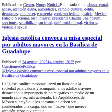
Publicada en
Centro
,
Norte
,
Noticias
Etiquetada como
abuso sexual
,
acoso
,
atención digna
,
autoridades
,
cambio cultural
,
delito
,
denuncias
,
endurecer
,
estrategia
,
gobierno federal
,
justicia
,
México
,
Palacio Nacional
,
plan integral
,
presidenta Claudia Sheinbaum
,
sanciones
,
sensibilizar
,
sociedad
,
uniformidad legal
,
víctimas
,
violencia sexual
Iglesia católica convoca a misa especial
por adultos mayores en la Basílica de
Guadalupe
Publicada el
24 agosto, 2025
14 octubre, 2025
por
CuestionesdePolítica
La Iglesia católica mexicana lanzó un llamado a la
sociedad para valorar y acompañar a los adultos mayores,
destacando la importancia de no relegarlos en medio de un
mundo cada vez más acelerado. La Arquidiócesis de
México subrayó que los ancianos no deben ser
considerados una carga, sino un
“tesoro”
que merece
atención, respeto y gratitud.