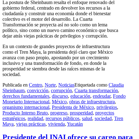
La postura de Sheinbaum resalta el enfoque renovado del
gobierno federal, centrado en devolver los recursos a la
ciudadanía y construir una economía donde el bienestar
colectivo es el motor del desarrollo. La Cuarta
Transformación se proyecta así no solo como un lema
político, sino como un nuevo camino económico que busca
dejar atrás viejas prácticas de privilegios y corrupción.
En un contexto de grandes proyectos de infraestructura
como el Tren Maya, la presidenta dejó claro que México
avanza con paso propio, apostando por un crecimiento
inclusivo y una transformación de fondo, en donde la
prosperidad se siembra desde las raíces mismas de la
sociedad.
Publicada en
Centro
,
Norte
,
Noticias
Etiquetada como
Claudia
Sheinbaum
,
convicción
,
corrupción
,
Cuarta transformación
,
derechos fundamentales
,
discurso
,
educación
,
endeudar
,
Fondo
Monetario Internacional
,
México
,
obras de infraestructura
,
organismo internacional
,
Presidenta de México
,
privilegios
,
Producto Interno Bruto
,
progreso
,
prosperidad
,
proyectos
estratégicos
,
realidad
,
recursos públicos
,
salud
,
sociedad
,
Tren
Maya
,
viejas prácticas
,
vivienda
,
Yucatán
Presidente del INAI ofrece su cargo para