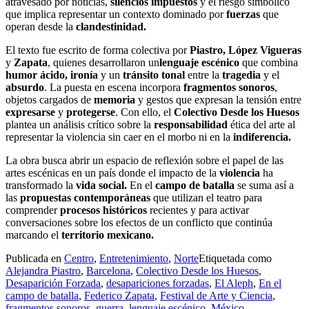
atravesado por noticias,
silencios impuestos
y el riesgo simbólico
que implica representar un contexto dominado por
fuerzas
que
operan desde la
clandestinidad.
El texto fue escrito de forma colectiva por
Piastro, López Vigueras
y
Zapata
, quienes desarrollaron un
lenguaje escénico
que combina
humor ácido, ironía
y un
tránsito tonal
entre la
tragedia
y el
absurdo
. La puesta en escena incorpora
fragmentos sonoros
,
objetos cargados de
memoria
y gestos que expresan la tensión entre
expresarse
y
protegerse
. Con ello, el
Colectivo Desde los Huesos
plantea un análisis crítico sobre la
responsabilidad
ética del arte al
representar la violencia sin caer en el morbo ni en la
indiferencia.
La obra busca abrir un espacio de reflexión sobre el papel de las
artes escénicas en un país donde el impacto de la
violencia
ha
transformado la
vida social.
En el
campo de batalla
se suma así a
las
propuestas contemporáneas
que utilizan el teatro para
comprender
procesos históricos
recientes y para activar
conversaciones sobre los efectos de un conflicto que continúa
marcando el
territorio mexicano.
Publicada en
Centro
,
Entretenimiento
,
Norte
Etiquetada como
Alejandra Piastro
,
Barcelona
,
Colectivo Desde los Huesos
,
Desaparición Forzada
,
desapariciones forzadas
,
El Aleph
,
En el
campo de batalla
,
Federico Zapata
,
Festival de Arte y Ciencia
,
fragmentos sonoros
,
guerra
,
lenguaje escénico
,
México
,