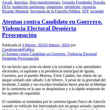
Alcalá
,
derechos
,
flujo transfronterizo
,
Gerardo Fernández Noroña
,
INAI
,
institución autónoma
,
organismo
,
presidente
,
renuncia
,
Ricardo Monreal
,
Secretaría de la Función Pública
,
SFP
,
sociedad
Atentan contra Candidato en Guerrero.
Violencia Electoral Despierta
Preocupación
Publicada el
3 febrero, 2024
3 febrero, 2024
por
CuestionesdePolítica
En un hecho que pone en alerta a la sociedad y a las autoridades
electorales, el aspirante a la presidencia municipal de Iguala,
Guerrero, por el partido Morena, Erick Catalán, fue objeto de un
ataque armado este sábado 3 de febrero. A pesar de la gravedad del
incidente, Catalán y sus escoltas resultaron ilesos gracias al blindaje
de la camioneta en la que se desplazaban y a la rápida respuesta de
los agentes de seguridad.
El candidato se trasladaba por la carretera Iguala-Taxco de Alarcón
cuando su vehículo fue interceptado por un grupo armado, quienes