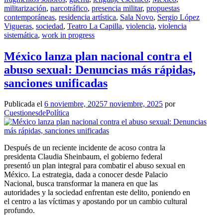
militarización
,
narcotráfico
,
presencia militar
,
propuestas
contemporáneas
,
residencia artística
,
Sala Novo
,
Sergio López
Vigueras
,
sociedad
,
Teatro La Capilla
,
violencia
,
violencia
sistemática
,
work in progress
México lanza plan nacional contra el
abuso sexual: Denuncias más rápidas,
sanciones unificadas
Publicada el
6 noviembre, 2025
7 noviembre, 2025
por
CuestionesdePolítica
Después de un reciente incidente de acoso contra la
presidenta Claudia Sheinbaum, el gobierno federal
presentó un plan integral para combatir el abuso sexual en
México. La estrategia, dada a conocer desde Palacio
Nacional, busca transformar la manera en que las
autoridades y la sociedad enfrentan este delito, poniendo en
el centro a las víctimas y apostando por un cambio cultural
profundo.