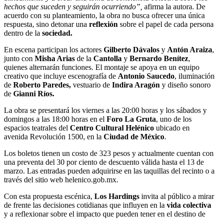
hechos que suceden y seguirán ocurriendo”,
afirma la autora. De
acuerdo con su planteamiento, la obra no busca ofrecer una única
respuesta, sino detonar una
reflexión
sobre el papel de cada persona
dentro de la
sociedad.
En escena participan los actores
Gilberto Dávalos
y
Antón Araiza
,
junto con
Misha Arias
de la
Cantolla
y
Bernardo Benítez
,
quienes alternarán funciones. El montaje se apoya en un equipo
creativo que incluye escenografía de
Antonio Saucedo
, iluminación
de
Roberto Paredes,
vestuario de
Indira Aragón
y diseño sonoro
de
Gianni Ríos.
La obra se presentará los viernes a las 20:00 horas y los sábados y
domingos a las 18:00 horas en el
Foro La Gruta
, uno de los
espacios teatrales del
Centro Cultural Helénico
ubicado en
avenida Revolución 1500, en la
Ciudad de México
.
Los boletos tienen un costo de 323 pesos y actualmente cuentan con
una preventa del 30 por ciento de descuento válida hasta el 13 de
marzo. Las entradas pueden adquirirse en las taquillas del recinto o a
través del sitio web helenico.gob.mx.
Con esta propuesta escénica,
Los Hardings
invita al público a mirar
de frente las decisiones cotidianas que influyen en la
vida colectiva
y a reflexionar sobre el impacto que pueden tener en el destino de