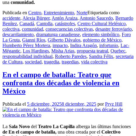
una
comunidad.
Publicada en
Centro
,
Entretenimiento
,
Norte
Etiquetada como
accidente
,
Alexia Bürger
,
Antón Araiza
,
Antonio Saucedo
,
Bernardo
Benítez
,
Canadá
,
Cantolla
,
catástrofes
,
Centro Cultural Helénico
,
colectiva
,
comunidad
,
consecuencias colectivas
,
desastre ferroviario
,
descarrilamiento
,
dramaturga canadiense
,
elemento simbólico
,
Foro
La Gruta
,
Gianni Ríos
,
Gilberto Dávalos
,
gobierno de México
,
Humberto Pérez Mortera
,
impacto
,
Indira Aragón
,
infortunio
,
Lac-
Mégantic
,
Los Hardings
,
Misha Arias
,
propuesta teatral
,
Quebec
,
responsabilidad individual
,
Roberto Paredes
,
Sandra Félix
,
secretaria
de Cultura
,
sociedad
,
tragedia
,
tragedias
,
vida colectiva
En el campo de batalla: Teatro que
confronta dos décadas de violencia en
México
Publicada el
5 diciembre, 2025
8 diciembre, 2025
por
Pryz Hill
La
Sala Novo
del
Teatro La Capilla
alberga las últimas funciones
de En el campo de batalla,
una obra creada por el
Colectivo