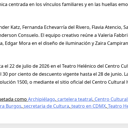
ica centrada en los vínculos familiares y en las huellas em
der Katz, Fernanda Echevarría del Rivero, Flavia Atencio, S
nderson Consuelo. El equipo creativo reúne a Valeria Fabbri
ía, Edgar Mora en el diseño de iluminación y Zaira Campiran
el 22 de julio de 2026 en el Teatro Helénico del Centro Cul
 30 por ciento de descuento vigente hasta el 28 de junio. L
olución 1500, o mediante el sitio oficial del Centro Cultural 
quetada como
Archipiélago
,
cartelera teatral
,
Centro Cultural
ra Burgos
,
secretaria de Cultura
,
teatro en CDMX
,
Teatro H