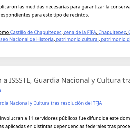
plicaron las medidas necesarias para garantizar la conserv
respondientes para este tipo de recintos.
como
Castillo de Chapultepec
,
cena de la FIFA
,
Chapultepec
,
seo Nacional de Historia
,
patrimonio cultural
,
patrimonio d
 a ISSSTE, Guardia Nacional y Cultura tr
a
 involucran a 11 servidores públicos fue difundida este dom
s aplicadas en distintas dependencias federales tras proce