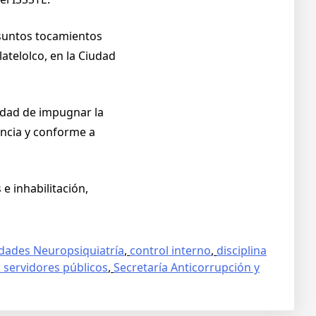
esuntos tocamientos
atelolco, en la Ciudad
lidad de impugnar la
encia y conforme a
e inhabilitación,
lidades Neuropsiquiatría
,
control interno
,
disciplina
 servidores públicos
,
Secretaría Anticorrupción y