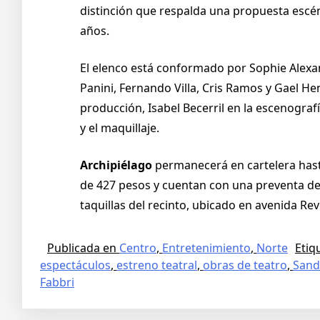
distinción que respalda una propuesta escén
años.
El elenco está conformado por Sophie Alexan
Panini, Fernando Villa, Cris Ramos y Gael He
producción, Isabel Becerril en la escenograf
y el maquillaje.
Archipiélago
permanecerá en cartelera hasta 
de 427 pesos y cuentan con una preventa del
taquillas del recinto, ubicado en avenida Rev
Publicada en
Centro
,
Entretenimiento
,
Norte
Eti
espectáculos
,
estreno teatral
,
obras de teatro
,
Sand
Fabbri