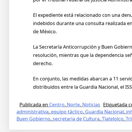
El expediente está relacionado con una den
indebidos durante una consulta realizada en 
de México.
La Secretaría Anticorrupción y Buen Gobierno
resolución, mientras que la dependencia se
derecho.
En conjunto, las medidas abarcan a 11 servi
distribuidos entre la Guardia Nacional, el ISS
Publicada en
Centro
,
Norte
,
Noticias
Etiquetada 
administrativa
,
equipo táctico
,
Guardia Nacional
,
in
Buen Gobierno
,
secretaria de Cultura
,
Tlatelolco
,
Tr