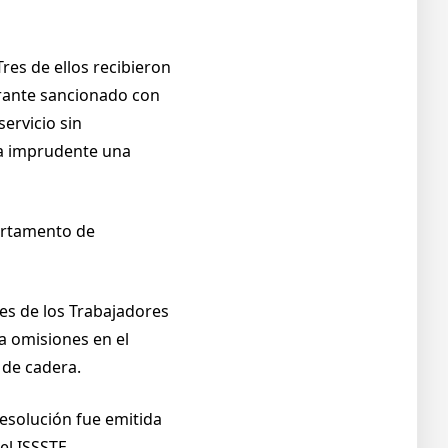
res de ellos recibieron
grante sancionado con
ervicio sin
ra imprudente una
partamento de
les de los Trabajadores
a omisiones en el
 de cadera.
resolución fue emitida
el ISSSTE.