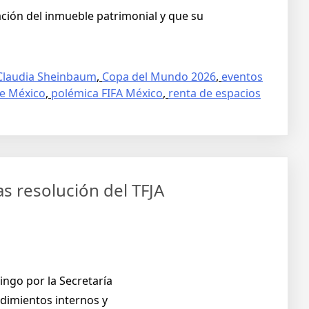
ación del inmueble patrimonial y que su
Claudia Sheinbaum
,
Copa del Mundo 2026
,
eventos
e México
,
polémica FIFA México
,
renta de espacios
as resolución del TFJA
ingo por la Secretaría
dimientos internos y