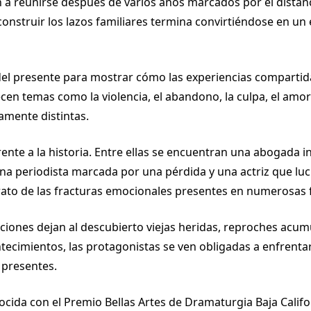
a reunirse después de varios años marcados por el distanci
onstruir los lazos familiares termina convirtiéndose en u
el presente para mostrar cómo las experiencias compartida
ecen temas como la violencia, el abandono, la culpa, el amor
amente distintas.
ente a la historia. Entre ellas se encuentran una abogada 
 una periodista marcada por una pérdida y una actriz que lu
etrato de las fracturas emocionales presentes en numerosas
aciones dejan al descubierto viejas heridas, reproches acu
cimientos, las protagonistas se ven obligadas a enfrentar l
 presentes.
ida con el Premio Bellas Artes de Dramaturgia Baja Califo