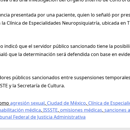
uncia presentada por una paciente, quien lo señaló por pr
la Clínica de Especialidades Neuropsiquiatría, ubicada en Tl
 indicó que el servidor público sancionado tiene la posibi
ñaló que la determinación será defendida con base en evid
dores públicos sancionados entre suspensiones temporales 
STE y la Secretaría de Cultura.
como
agresión sexual
,
Ciudad de México
,
Clínica de Especia
habilitación médica
,
ISSSTE
,
omisiones médicas
,
sanciones a
ibunal Federal de Justicia Administrativa