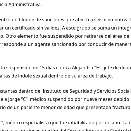
icia Administrativa.
entró un bloque de sanciones que afectó a seis elementos. T
r un certificado sin validez. A este grupo se suma un inte
o. Otro elemento fue suspendido por retirarse del área de s
corresponde a un agente sancionado por conducir de mane
ó la suspensión de 15 días contra Alejandro “H”, jefe de de
ltas de índole sexual dentro de su área de trabajo.
estantes dentro del Instituto de Seguridad y Servicios Socia
de a Jorge “C”, médico suspendido por nueve meses debido 
orio de un paciente menor de edad que presentaba fractura
“C”, médico especialista que fue inhabilitado por un año. La 
ativa tras una investigación del Órgano Interno de Control d