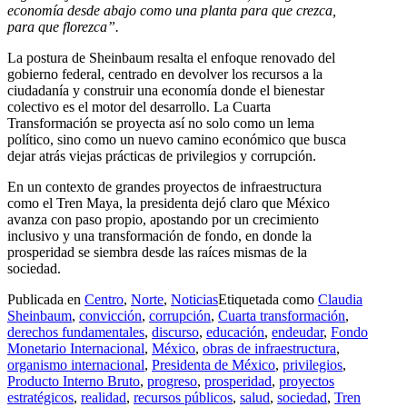
economía desde abajo como una planta para que crezca,
para que florezca”.
La postura de Sheinbaum resalta el enfoque renovado del
gobierno federal, centrado en devolver los recursos a la
ciudadanía y construir una economía donde el bienestar
colectivo es el motor del desarrollo. La Cuarta
Transformación se proyecta así no solo como un lema
político, sino como un nuevo camino económico que busca
dejar atrás viejas prácticas de privilegios y corrupción.
En un contexto de grandes proyectos de infraestructura
como el Tren Maya, la presidenta dejó claro que México
avanza con paso propio, apostando por un crecimiento
inclusivo y una transformación de fondo, en donde la
prosperidad se siembra desde las raíces mismas de la
sociedad.
Publicada en
Centro
,
Norte
,
Noticias
Etiquetada como
Claudia
Sheinbaum
,
convicción
,
corrupción
,
Cuarta transformación
,
derechos fundamentales
,
discurso
,
educación
,
endeudar
,
Fondo
Monetario Internacional
,
México
,
obras de infraestructura
,
organismo internacional
,
Presidenta de México
,
privilegios
,
Producto Interno Bruto
,
progreso
,
prosperidad
,
proyectos
estratégicos
,
realidad
,
recursos públicos
,
salud
,
sociedad
,
Tren