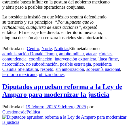
estrategia busca influir en la postura del gobierno mexicano
y abrir paso a posibles operaciones conjuntas.
La presidenta insistió en que México seguirá defendiendo
su territorio y sus principios.
“Por supuesto que lo
rechazamos, cualquiera de estas acciones”,
expresó
enfática. El mensaje fue directo: en territorio mexicano,
ninguna decisión ajena cruzará los cielos sin autorización.
Publicada en
Centro
,
Norte
,
Noticias
Etiquetada como
administración Donald Trump
,
ámbito militar
,
atacar
,
cárteles
,
contundencia
,
coordinación
,
intervención extranjera
,
línea firme
,
narcotráfico
,
no subordinación
,
posible estrategia
,
presidenta
Claudia Sheinbaum
,
respeto
,
sin autorización
,
soberanía nacional
,
territorio mexicano
,
utilizar drones
Diputados aprueban reforma a la Ley de
Amparo para modernizar la justicia
Publicada el
19 febrero, 2025
19 febrero, 2025
por
CuestionesdePolítica