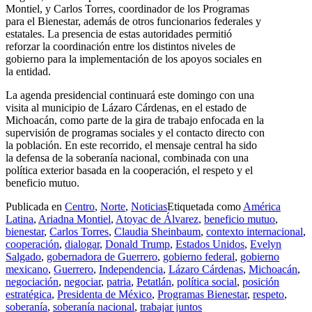
Montiel, y Carlos Torres, coordinador de los Programas
para el Bienestar, además de otros funcionarios federales y
estatales. La presencia de estas autoridades permitió
reforzar la coordinación entre los distintos niveles de
gobierno para la implementación de los apoyos sociales en
la entidad.
La agenda presidencial continuará este domingo con una
visita al municipio de Lázaro Cárdenas, en el estado de
Michoacán, como parte de la gira de trabajo enfocada en la
supervisión de programas sociales y el contacto directo con
la población. En este recorrido, el mensaje central ha sido
la defensa de la soberanía nacional, combinada con una
política exterior basada en la cooperación, el respeto y el
beneficio mutuo.
Publicada en
Centro
,
Norte
,
Noticias
Etiquetada como
América
Latina
,
Ariadna Montiel
,
Atoyac de Álvarez
,
beneficio mutuo
,
bienestar
,
Carlos Torres
,
Claudia Sheinbaum
,
contexto internacional
,
cooperación
,
dialogar
,
Donald Trump
,
Estados Unidos
,
Evelyn
Salgado
,
gobernadora de Guerrero
,
gobierno federal
,
gobierno
mexicano
,
Guerrero
,
Independencia
,
Lázaro Cárdenas
,
Michoacán
,
negociación
,
negociar
,
patria
,
Petatlán
,
política social
,
posición
estratégica
,
Presidenta de México
,
Programas Bienestar
,
respeto
,
soberanía
,
soberanía nacional
,
trabajar juntos