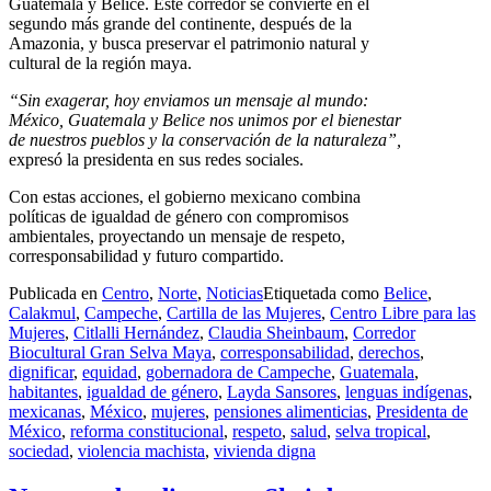
Guatemala y Belice. Este corredor se convierte en el
segundo más grande del continente, después de la
Amazonia, y busca preservar el patrimonio natural y
cultural de la región maya.
“Sin exagerar, hoy enviamos un mensaje al mundo:
México, Guatemala y Belice nos unimos por el bienestar
de nuestros pueblos y la conservación de la naturaleza”,
expresó la presidenta en sus redes sociales.
Con estas acciones, el gobierno mexicano combina
políticas de igualdad de género con compromisos
ambientales, proyectando un mensaje de respeto,
corresponsabilidad y futuro compartido.
Publicada en
Centro
,
Norte
,
Noticias
Etiquetada como
Belice
,
Calakmul
,
Campeche
,
Cartilla de las Mujeres
,
Centro Libre para las
Mujeres
,
Citlalli Hernández
,
Claudia Sheinbaum
,
Corredor
Biocultural Gran Selva Maya
,
corresponsabilidad
,
derechos
,
dignificar
,
equidad
,
gobernadora de Campeche
,
Guatemala
,
habitantes
,
igualdad de género
,
Layda Sansores
,
lenguas indígenas
,
mexicanas
,
México
,
mujeres
,
pensiones alimenticias
,
Presidenta de
México
,
reforma constitucional
,
respeto
,
salud
,
selva tropical
,
sociedad
,
violencia machista
,
vivienda digna