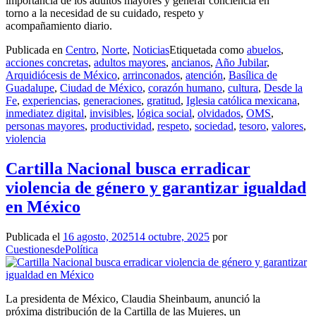
importancia de los adultos mayores y generar conciencia en
torno a la necesidad de su cuidado, respeto y
acompañamiento diario.
Publicada en
Centro
,
Norte
,
Noticias
Etiquetada como
abuelos
,
acciones concretas
,
adultos mayores
,
ancianos
,
Año Jubilar
,
Arquidiócesis de México
,
arrinconados
,
atención
,
Basílica de
Guadalupe
,
Ciudad de México
,
corazón humano
,
cultura
,
Desde la
Fe
,
experiencias
,
generaciones
,
gratitud
,
Iglesia católica mexicana
,
inmediatez digital
,
invisibles
,
lógica social
,
olvidados
,
OMS
,
personas mayores
,
productividad
,
respeto
,
sociedad
,
tesoro
,
valores
,
violencia
Cartilla Nacional busca erradicar
violencia de género y garantizar igualdad
en México
Publicada el
16 agosto, 2025
14 octubre, 2025
por
CuestionesdePolítica
La presidenta de México, Claudia Sheinbaum, anunció la
próxima distribución de la Cartilla de las Mujeres, un