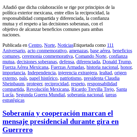
Añadió que dicha colaboración se rige por principios de la
política exterior mexicana, entre ellos la reciprocidad, la
responsabilidad compartida y diferenciada, la confianza
mutua y el respeto a las decisiones soberanas, con el
objetivo de alcanzar beneficios comunes para ambas
naciones.
Publicada en
Centro
,
Norte
,
Noticias
Etiquetada como
111
Aniversario
,
acto conmemorativo
,
amenazas
,
base aérea
,
beneficios
comunes
,
ceremonia conmemorativa
,
Comando Norte
,
confianza
mutua
,
decisiones soberanas
,
defensa
,
diferenciada
,
Donald Trump
,
Fuerza Aérea Mexicana
,
Fuerzas Armadas
,
historia nacional
,
honor
,
importancia
,
Independencia
,
injerencia extranjera
,
lealtad
,
origen
externo
,
país
,
papel histórico
,
patriotismo
,
presidenta Claudia
Sheinbaum
,
proteger
,
reciprocidad
,
respeto
,
responsabilidad
compartida
,
Revolución Mexicana
,
Ricardo Trevilla Trejo
,
Santa
Lucía
,
Segunda Guerra Mundial
,
soberanía nacional
,
tareas
estratégicas
Soberanía y cooperación marcan el
mensaje presidencial durante gira en
Guerrero