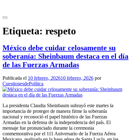
Saltar
al
contenido
Etiqueta:
respeto
México debe cuidar celosamente su
soberanía: Sheinbaum destaca en el día
de las Fuerzas Armadas
Publicada el
10 febrero, 2026
10 febrero, 2026
por
CuestionesdePolítica
La presidenta Claudia Sheinbaum subrayó este martes la
importancia de proteger de manera firme la soberanía
nacional y reconoció el papel histórico de las Fuerzas
Armadas en la defensa de la independencia del país. El
mensaje fue pronunciado durante la ceremonia
conmemorativa por el 111 Aniversario de la Fuerza Aérea
Mexicana, realizada en la base aérea de Santa Lucía, en las