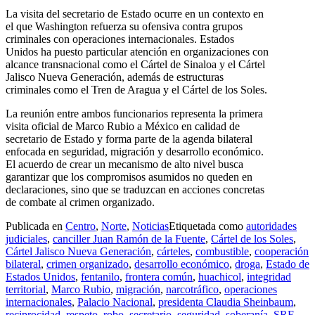
La visita del secretario de Estado ocurre en un contexto en
el que Washington refuerza su ofensiva contra grupos
criminales con operaciones internacionales. Estados
Unidos ha puesto particular atención en organizaciones con
alcance transnacional como el Cártel de Sinaloa y el Cártel
Jalisco Nueva Generación, además de estructuras
criminales como el Tren de Aragua y el Cártel de los Soles.
La reunión entre ambos funcionarios representa la primera
visita oficial de Marco Rubio a México en calidad de
secretario de Estado y forma parte de la agenda bilateral
enfocada en seguridad, migración y desarrollo económico.
El acuerdo de crear un mecanismo de alto nivel busca
garantizar que los compromisos asumidos no queden en
declaraciones, sino que se traduzcan en acciones concretas
de combate al crimen organizado.
Publicada en
Centro
,
Norte
,
Noticias
Etiquetada como
autoridades
judiciales
,
canciller Juan Ramón de la Fuente
,
Cártel de los Soles
,
Cártel Jalisco Nueva Generación
,
cárteles
,
combustible
,
cooperación
bilateral
,
crimen organizado
,
desarrollo económico
,
droga
,
Estado de
Estados Unidos
,
fentanilo
,
frontera común
,
huachicol
,
integridad
territorial
,
Marco Rubio
,
migración
,
narcotráfico
,
operaciones
internacionales
,
Palacio Nacional
,
presidenta Claudia Sheinbaum
,
reciprocidad
,
respeto
,
robo
,
secretario
,
seguridad
,
soberanía
,
SRE
,