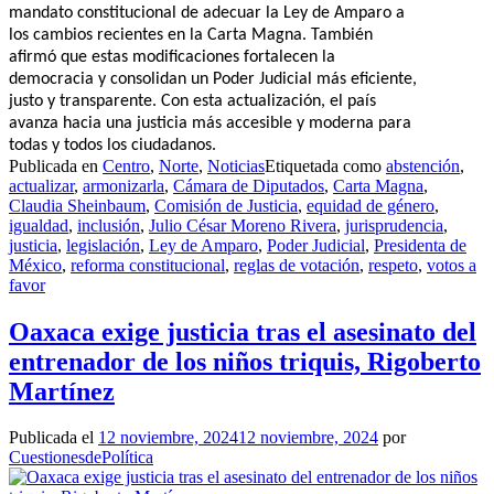
mandato constitucional de adecuar la Ley de Amparo a
los cambios recientes en la Carta Magna. También
afirmó que estas modificaciones fortalecen la
democracia y consolidan un Poder Judicial más eficiente,
justo y transparente. Con esta actualización, el país
avanza hacia una justicia más accesible y moderna para
todas y todos los ciudadanos.
Publicada en
Centro
,
Norte
,
Noticias
Etiquetada como
abstención
,
actualizar
,
armonizarla
,
Cámara de Diputados
,
Carta Magna
,
Claudia Sheinbaum
,
Comisión de Justicia
,
equidad de género
,
igualdad
,
inclusión
,
Julio César Moreno Rivera
,
jurisprudencia
,
justicia
,
legislación
,
Ley de Amparo
,
Poder Judicial
,
Presidenta de
México
,
reforma constitucional
,
reglas de votación
,
respeto
,
votos a
favor
Oaxaca exige justicia tras el asesinato del
entrenador de los niños triquis, Rigoberto
Martínez
Publicada el
12 noviembre, 2024
12 noviembre, 2024
por
CuestionesdePolítica