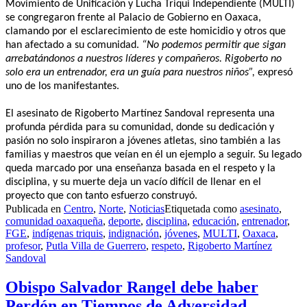
Movimiento de Unificación y Lucha Triqui Independiente (MULTI)
se congregaron frente al Palacio de Gobierno en Oaxaca,
clamando por el esclarecimiento de este homicidio y otros que
han afectado a su comunidad.
“No podemos permitir que sigan
arrebatándonos a nuestros líderes y compañeros. Rigoberto no
solo era un entrenador, era un guía para nuestros niños”,
expresó
uno de los manifestantes.
El asesinato de Rigoberto Martínez Sandoval representa una
profunda pérdida para su comunidad, donde su dedicación y
pasión no solo inspiraron a jóvenes atletas, sino también a las
familias y maestros que veían en él un ejemplo a seguir. Su legado
queda marcado por una enseñanza basada en el respeto y la
disciplina, y su muerte deja un vacío difícil de llenar en el
proyecto que con tanto esfuerzo construyó.
Publicada en
Centro
,
Norte
,
Noticias
Etiquetada como
asesinato
,
comunidad oaxaqueña
,
deporte
,
disciplina
,
educación
,
entrenador
,
FGE
,
indígenas triquis
,
indignación
,
jóvenes
,
MULTI
,
Oaxaca
,
profesor
,
Putla Villa de Guerrero
,
respeto
,
Rigoberto Martínez
Sandoval
Obispo Salvador Rangel debe haber
Perdón en Tiempos de Adversidad