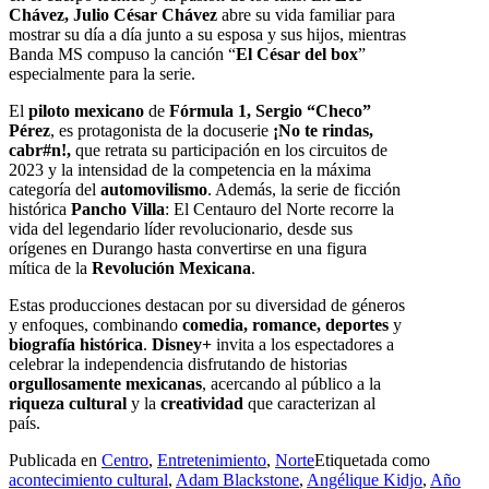
Chávez, Julio César Chávez
abre su vida familiar para
mostrar su día a día junto a su esposa y sus hijos, mientras
Banda MS compuso la canción “
El César del box
”
especialmente para la serie.
El
piloto mexicano
de
Fórmula 1, Sergio “Checo”
Pérez
, es protagonista de la docuserie
¡No te rindas,
cabr#n!,
que retrata su participación en los circuitos de
2023 y la intensidad de la competencia en la máxima
categoría del
automovilismo
. Además, la serie de ficción
histórica
Pancho Villa
: El Centauro del Norte recorre la
vida del legendario líder revolucionario, desde sus
orígenes en Durango hasta convertirse en una figura
mítica de la
Revolución Mexicana
.
Estas producciones destacan por su diversidad de géneros
y enfoques, combinando
comedia, romance, deportes
y
biografía histórica
.
Disney+
invita a los espectadores a
celebrar la independencia disfrutando de historias
orgullosamente mexicanas
, acercando al público a la
riqueza cultural
y la
creatividad
que caracterizan al
país.
Publicada en
Centro
,
Entretenimiento
,
Norte
Etiquetada como
acontecimiento cultural
,
Adam Blackstone
,
Angélique Kidjo
,
Año