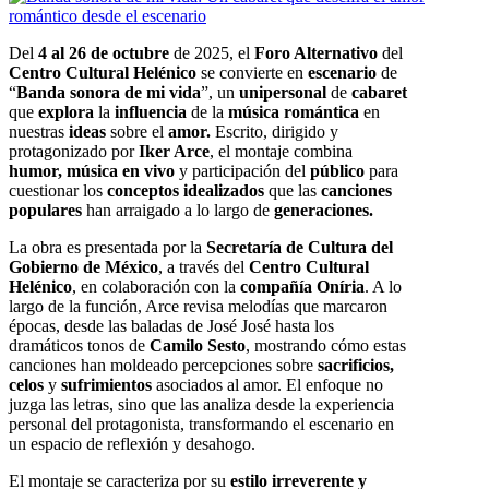
Del
4 al 26 de octubre
de 2025, el
Foro Alternativo
del
Centro Cultural Helénico
se convierte en
escenario
de
“
Banda sonora de mi vida
”, un
unipersonal
de
cabaret
que
explora
la
influencia
de la
música romántica
en
nuestras
ideas
sobre el
amor.
Escrito, dirigido y
protagonizado por
Iker Arce
, el montaje combina
humor, música en vivo
y participación del
público
para
cuestionar los
conceptos idealizados
que las
canciones
populares
han arraigado a lo largo de
generaciones.
La obra es presentada por la
Secretaría de Cultura del
Gobierno de México
, a través del
Centro Cultural
Helénico
, en colaboración con la
compañía Oníria
. A lo
largo de la función, Arce revisa melodías que marcaron
épocas, desde las baladas de José José hasta los
dramáticos tonos de
Camilo Sesto
, mostrando cómo estas
canciones han moldeado percepciones sobre
sacrificios,
celos
y
sufrimientos
asociados al amor. El enfoque no
juzga las letras, sino que las analiza desde la experiencia
personal del protagonista, transformando el escenario en
un espacio de reflexión y desahogo.
El montaje se caracteriza por su
estilo irreverente y