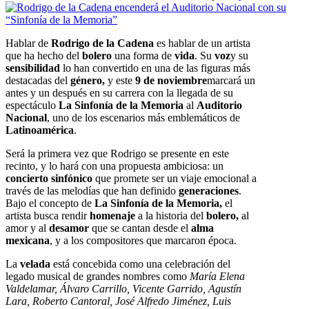
Hablar de
Rodrigo de la Cadena
es hablar de un artista
que ha hecho del
bolero
una forma de
vida
. Su
voz
y su
sensibilidad
lo han convertido en una de las figuras más
destacadas del
género,
y este
9 de noviembre
marcará un
antes y un después en su carrera con la llegada de su
espectáculo
La Sinfonía de la Memoria
al
Auditorio
Nacional
, uno de los escenarios más emblemáticos de
Latinoamérica
.
Será la primera vez que Rodrigo se presente en este
recinto, y lo hará con una propuesta ambiciosa: un
concierto sinfónico
que promete ser un viaje emocional a
través de las melodías que han definido
generaciones
.
Bajo el concepto de
La Sinfonía de la Memoria,
el
artista busca rendir
homenaje
a la historia del
bolero,
al
amor y al
desamor
que se cantan desde el
alma
mexicana
, y a los compositores que marcaron época.
La
velada
está concebida como una celebración del
legado musical de grandes nombres como
María Elena
Valdelamar, Álvaro Carrillo, Vicente Garrido, Agustín
Lara, Roberto Cantoral, José Alfredo Jiménez, Luis