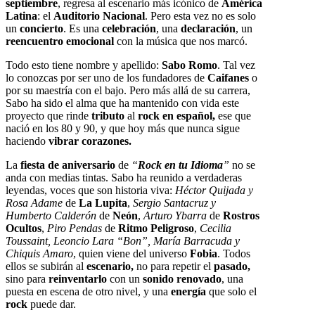
septiembre
, regresa al escenario más icónico de
América
Latina
: el
Auditorio Nacional
. Pero esta vez no es solo
un
concierto
. Es una
celebración
, una
declaración
, un
reencuentro emocional
con la música que nos marcó.
Todo esto tiene nombre y apellido:
Sabo Romo
. Tal vez
lo conozcas por ser uno de los fundadores de
Caifanes
o
por su maestría con el bajo. Pero más allá de su carrera,
Sabo ha sido el alma que ha mantenido con vida este
proyecto que rinde
tributo
al
rock en español,
ese que
nació en los 80 y 90, y que hoy más que nunca sigue
haciendo
vibrar corazones.
La
fiesta de aniversario
de
“
Rock en tu Idioma
”
no se
anda con medias tintas. Sabo ha reunido a verdaderas
leyendas, voces que son historia viva:
Héctor Quijada y
Rosa Adame
de
La Lupita
,
Sergio Santacruz y
Humberto Calderón
de
Neón
,
Arturo Ybarra
de
Rostros
Ocultos
,
Piro Pendas
de
Ritmo Peligroso
,
Cecilia
Toussaint, Leoncio Lara “Bon”, María Barracuda y
Chiquis Amaro
, quien viene del universo
Fobia
. Todos
ellos se subirán al
escenario,
no para repetir el
pasado,
sino para
reinventarlo
con un
sonido renovado
, una
puesta en escena de otro nivel, y una
energía
que solo el
rock
puede dar.