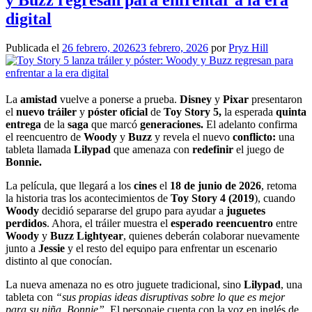
digital
Publicada el
26 febrero, 2026
23 febrero, 2026
por
Pryz Hill
La
amistad
vuelve a ponerse a prueba.
Disney
y
Pixar
presentaron
el
nuevo tráiler
y
póster oficial
de
Toy Story 5,
la esperada
quinta
entrega
de la
saga
que marcó
generaciones.
El adelanto confirma
el reencuentro de
Woody
y
Buzz
y revela el nuevo
conflicto:
una
tableta llamada
Lilypad
que amenaza con
redefinir
el juego de
Bonnie.
La película, que llegará a los
cines
el
18 de junio de 2026
, retoma
la historia tras los acontecimientos de
Toy Story 4 (2019
), cuando
Woody
decidió separarse del grupo para ayudar a
juguetes
perdidos
. Ahora, el tráiler muestra el
esperado reencuentro
entre
Woody
y
Buzz Lightyear
, quienes deberán colaborar nuevamente
junto a
Jessie
y el resto del equipo para enfrentar un escenario
distinto al que conocían.
La nueva amenaza no es otro juguete tradicional, sino
Lilypad
, una
tableta con
“sus propias ideas disruptivas sobre lo que es mejor
para su niña, Bonnie”.
El personaje cuenta con la voz en inglés de