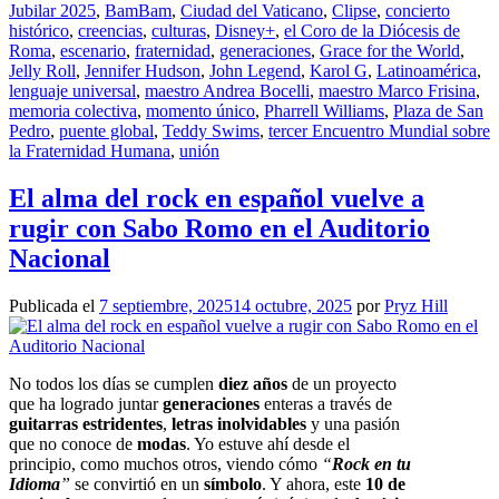
Jubilar 2025
,
BamBam
,
Ciudad del Vaticano
,
Clipse
,
concierto
histórico
,
creencias
,
culturas
,
Disney+
,
el Coro de la Diócesis de
Roma
,
escenario
,
fraternidad
,
generaciones
,
Grace for the World
,
Jelly Roll
,
Jennifer Hudson
,
John Legend
,
Karol G
,
Latinoamérica
,
lenguaje universal
,
maestro Andrea Bocelli
,
maestro Marco Frisina
,
memoria colectiva
,
momento único
,
Pharrell Williams
,
Plaza de San
Pedro
,
puente global
,
Teddy Swims
,
tercer Encuentro Mundial sobre
la Fraternidad Humana
,
unión
El alma del rock en español vuelve a
rugir con Sabo Romo en el Auditorio
Nacional
Publicada el
7 septiembre, 2025
14 octubre, 2025
por
Pryz Hill
No todos los días se cumplen
diez años
de un proyecto
que ha logrado juntar
generaciones
enteras a través de
guitarras estridentes
,
letras inolvidables
y una pasión
que no conoce de
modas
. Yo estuve ahí desde el
principio, como muchos otros, viendo cómo
“
Rock en tu
Idioma
”
se convirtió en un
símbolo
. Y ahora, este
10 de