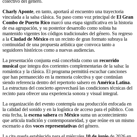
colectivo del género.
Charly Aponte
, en tanto, aportará al encuentro una trayectoria
vinculada a la salsa clásica. Su paso como voz principal de
El Gran
Combo de Puerto Rico
marcó una etapa significativa en la historia
de esa agrupación, y su posterior desarrollo como solista ha
mantenido vigentes los códigos tradicionales del género. Su regreso
a la
Ciudad de México
en un recinto de gran formato subraya la
continuidad de una propuesta artística que convoca tanto a
seguidores históricos como a nuevas audiencias.
La presentación conjunta está concebida como un
recorrido
musical
que integra dos corrientes complementarias de la salsa: la
romántica y la clásica. El programa permitirá escuchar canciones
que han permanecido en la memoria colectiva y que continúan
siendo referencia dentro del repertorio salsero en
América Latina
.
La estructura del concierto aprovechará las condiciones técnicas del
recinto para ofrecer una experiencia sonora y visual integral.
La organización del evento contempla una producción enfocada en
la calidad del sonido y en la logística de acceso para el público. Con
esta fecha, la
escena salsera
en
México
suma un acontecimiento
que articula tradición y contemporaneidad, y que reúne en un mismo
escenario a dos
voces representativas
del género.
La cita queda establecida para el miércoles
10 de junio
de 2026 en