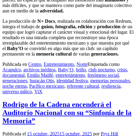
más difíciles, y que se mantuvo como parte del imaginario colectivo
aun en medio de la
adversidad.
La producción de
N+ Docs
, realizada en colaboración con Redrum,
integra el trabajo de
guion, fotografía, edición
y
producción
de un
equipo que logró capturar el carácter visual y emocional del lugar. El
resultado es una mirada completa que reconstruye una época
irremplazable del entretenimiento mexicano y que muestra por qué
el
Baby’O
se convirtió en algo más que un club: un capítulo
permanente en la
memoria cultural
de varias
generaciones.
Publicada en
Centro
,
Entretenimiento
,
Norte
Etiquetada como
Acapulco
,
archivos inéditos
,
Baby’O
,
brillo
,
club nocturno
,
crisis
,
documental
,
Emilio Maillé
,
entretenimiento
,
fenómeno social
,
generaciones
,
huracán Otis
,
identidad festiva
,
memorias personales
,
noche eterna
,
Pacífico mexicano
,
referente cultural
,
resiliencia
,
universo mítico
,
ViX
Rodrigo de la Cadena encenderá el
Auditorio Nacional con su “Sinfonía de la
Memoria”
Publicada el
15 octubre, 2025
15 octubre, 2025
por
Pryz Hill