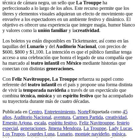
técnica de cámara negra, un sello que
La Trouppe
ha
perfeccionado a lo largo de los años. Este recurso permite que los
títeres y elementos visuales adquieran un efecto de movimiento que
envuelve a los espectadores en un ambiente festivo y dinámico. El
objetivo es ofrecer una experiencia que integre magia, humor blanco
y valores como la
unión familiar
y la
creatividad
.
Los boletos ya están disponibles en Ticketmaster, así como en las
taquillas del
Lunario
y del
Auditorio Nacional
, con precios de
$600, $800 y $1,100. La intención es que el público familiar tenga
acceso a una celebración que honra el legado de una compañía que
ha marcado al
teatro infantil
en
México
mediante historias que
conectan con distintas
generaciones.
Con
Feliz Navitrouppe, La Trouppe
refuerza su papel como
referente del
teatro infantil
en el país y propone una forma distinta
de vivir la
temporada navideña
a través de un espectáculo que
combina
técnica, música
y un
espíritu festivo
que ha acompañado
su trayectoria durante más de cuatro décadas.
Publicada en
Centro
,
Entretenimiento
,
Norte
Etiquetada como
45
años
,
Auditorio Nacional
,
aventura
,
Carmen Partida
,
creatividad
,
Ernesto Arjona
,
escala
,
espíritu festivo
,
Feliz Navitrouppe
,
festejo
especial
,
generaciones
,
Jimena Mendoza
,
La Trouppe
,
Lady Lucas
,
Los Trupos
,
Lourdes Luna
,
Lunario
,
montaje navideño
,
música
,