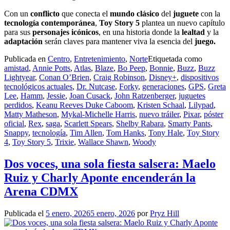
Con un
conflicto
que conecta el
mundo clásico
del
juguete
con la
tecnología contemporánea
,
Toy Story 5
plantea un nuevo capítulo
para sus
personajes icónicos
, en una historia donde la
lealtad
y la
adaptación
serán claves para mantener viva la esencia del
juego.
Publicada en
Centro
,
Entretenimiento
,
Norte
Etiquetada como
amistad
,
Annie Potts
,
Atlas
,
Blaze
,
Bo Peep
,
Bonnie
,
Buzz
,
Buzz
Lightyear
,
Conan O’Brien
,
Craig Robinson
,
Disney+
,
dispositivos
tecnológicos actuales
,
Dr. Nutcase
,
Forky
,
generaciones
,
GPS
,
Greta
Lee
,
Hamm
,
Jessie
,
Joan Cusack
,
John Ratzenberger
,
juguetes
perdidos
,
Keanu Reeves Duke Caboom
,
Kristen Schaal
,
Lilypad
,
Matty Matheson
,
Mykal-Michelle Harris
,
nuevo tráiler
,
Pixar
,
póster
oficial
,
Rex
,
saga
,
Scarlett Spears
,
Shelby Rabara
,
Smarty Pants
,
Snappy
,
tecnología
,
Tim Allen
,
Tom Hanks
,
Tony Hale
,
Toy Story
4
,
Toy Story 5
,
Trixie
,
Wallace Shawn
,
Woody
Dos voces, una sola fiesta salsera: Maelo
Ruiz y Charly Aponte encenderán la
Arena CDMX
Publicada el
5 enero, 2026
5 enero, 2026
por
Pryz Hill