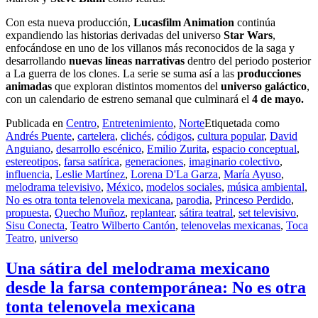
Con esta nueva producción,
Lucasfilm Animation
continúa
expandiendo las historias derivadas del universo
Star Wars
,
enfocándose en uno de los villanos más reconocidos de la saga y
desarrollando
nuevas líneas narrativas
dentro del periodo posterior
a La guerra de los clones. La serie se suma así a las
producciones
animadas
que exploran distintos momentos del
universo galáctico
,
con un calendario de estreno semanal que culminará el
4 de mayo.
Publicada en
Centro
,
Entretenimiento
,
Norte
Etiquetada como
Andrés Puente
,
cartelera
,
clichés
,
códigos
,
cultura popular
,
David
Anguiano
,
desarrollo escénico
,
Emilio Zurita
,
espacio conceptual
,
estereotipos
,
farsa satírica
,
generaciones
,
imaginario colectivo
,
influencia
,
Leslie Martínez
,
Lorena D'La Garza
,
María Ayuso
,
melodrama televisivo
,
México
,
modelos sociales
,
música ambiental
,
No es otra tonta telenovela mexicana
,
parodia
,
Princeso Perdido
,
propuesta
,
Quecho Muñoz
,
replantear
,
sátira teatral
,
set televisivo
,
Sisu Conecta
,
Teatro Wilberto Cantón
,
telenovelas mexicanas
,
Toca
Teatro
,
universo
Una sátira del melodrama mexicano
desde la farsa contemporánea: No es otra
tonta telenovela mexicana