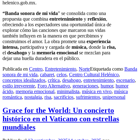
helenico.gob.mx.
“Banda sonora de mi vida
” se consolida como una
propuesta que combina
entretenimiento
y
reflexión
,
ofreciendo a los espectadores una oportunidad única de
explorar cómo las canciones que marcaron sus vidas
también influyen en la manera en que percibimos y
construimos el amor. La obra promete una
experiencia
intensa,
participativa y cargada de
música,
donde la
risa,
el
desahogo
y la
memoria emocional
se mezclan para
dejar una huella duradera en el público.
Publicada en
Centro
,
Entretenimiento
,
Norte
Etiquetada como
Banda
sonora de mi vida
,
cabaret
,
celos
,
Centro Cultural Helénico
,
conceptos idealizados
,
crítica
,
desahogo
,
entretenimiento
,
escenario
,
estilo irreverente
,
Foro Alternativo
,
generaciones
,
humor
,
humor
ácido
,
memoria emocional
,
minimalista
,
música en vivo
,
música
romántica
,
nostalgia
,
risa
,
sacrificios
,
sufrimientos
,
unipersonal
Grace for the World: Un concierto
histórico en el Vaticano con estrellas
mundiales