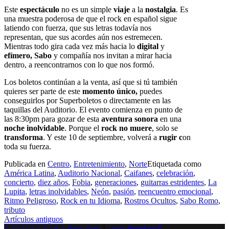
Este
espectáculo
no es un simple
viaje
a la
nostalgia
. Es
una muestra poderosa de que el rock en español sigue
latiendo con fuerza, que sus letras todavía nos
representan, que sus acordes aún nos estremecen.
Mientras todo gira cada vez más hacia lo
digital
y
efímero,
Sabo
y compañía nos invitan a mirar hacia
dentro, a reencontrarnos con lo que nos formó.
Los boletos continúan a la venta, así que si tú también
quieres ser parte de este
momento único,
puedes
conseguirlos por Superboletos o directamente en las
taquillas del Auditorio. El evento comienza en punto de
las 8:30pm para gozar de esta
aventura sonora
en una
noche inolvidable
. Porque el
rock no muere
, solo se
transforma
. Y este 10 de septiembre, volverá a
rugir c
on
toda su fuerza.
Publicada en
Centro
,
Entretenimiento
,
Norte
Etiquetada como
América Latina
,
Auditorio Nacional
,
Caifanes
,
celebración
,
concierto
,
diez años
,
Fobia
,
generaciones
,
guitarras estridentes
,
La
Lupita
,
letras inolvidables
,
Neón
,
pasión
,
reencuentro emocional
,
Ritmo Peligroso
,
Rock en tu Idioma
,
Rostros Ocultos
,
Sabo Romo
,
tributo
Navegación
Artículos antiguos
Funciona gracias a WordPress
|
Tema PopularFX