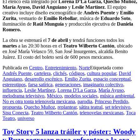
El elenco está integrado por
Lorena D’La Garza, Quecho Muñoz,
María Ayuso, David Anguiano
y
Leslie Martínez
. El equipo
creativo incluye diseño escenográfico de
Andrés Puente
y
Emilio
Zurita
, vestuario de
Emilio Rebollar
, música de
Eduardo Soto
,
iluminación de
Raúl Munguía
y producción ejecutiva de
Daniela
Romero.
La obra se estrenará el
7 de abril
y tendrá funciones todos los
martes
a las 20:30 horas en el
Teatro Wilberto Cantón
, ubicado
en José María Velasco 59, San José Insurgentes, alcaldía Benito
Juárez. El costo del boleto será de 600 pesos mexicanos.
Publicada en
Centro
,
Entretenimiento
,
Norte
Etiquetada como
Andrés Puente
,
cartelera
,
clichés
,
códigos
,
cultura popular
,
David
Anguiano
,
desarrollo escénico
,
Emilio Zurita
,
espacio conceptual
,
estereotipos
,
farsa satírica
,
generaciones
,
imaginario colectivo
,
influencia
,
Leslie Martínez
,
Lorena D'La Garza
,
María Ayuso
,
melodrama televisivo
,
México
,
modelos sociales
,
música ambiental
,
No es otra tonta telenovela mexicana
,
parodia
,
Princeso Perdido
,
propuesta
,
Quecho Muñoz
,
replantear
,
sátira teatral
,
set televisivo
,
Sisu Conecta
,
Teatro Wilberto Cantón
,
telenovelas mexicanas
,
Toca
Teatro
,
universo
Toy Story 5 lanza tráiler y póster: Woody
y Buzz regresan para enfrentar a la era