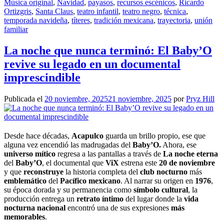
Música original
,
Navidad
,
payasos
,
recursos escénicos
,
Ricardo
Ortizgris
,
Santa Claus
,
teatro infantil
,
teatro negro
,
técnica
,
temporada navideña
,
títeres
,
tradición mexicana
,
trayectoria
,
unión
familiar
La noche que nunca terminó: El Baby’O
revive su legado en un documental
imprescindible
Publicada el
20 noviembre, 2025
21 noviembre, 2025
por
Pryz Hill
Desde hace décadas,
Acapulco
guarda un brillo propio, ese que
alguna vez encendió las madrugadas del
Baby’O.
Ahora, ese
universo mítico
regresa a las pantallas a través de
La noche eterna
del
Baby’O
, el documental que
ViX
estrena este
20 de noviembre
y que
reconstruye
la historia completa del
club nocturno
más
emblemático
del
Pacífico mexicano
. Al narrar su origen en
1976
,
su época dorada y su permanencia como
símbolo cultural
, la
producción entrega un
retrato íntimo
del lugar donde la
vida
nocturna nacional
encontró una de sus expresiones
más
memorables
.