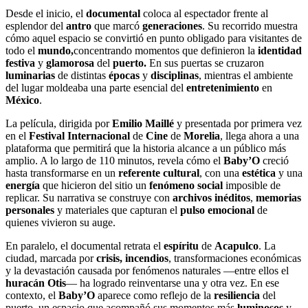
Desde el inicio, el
documental
coloca al espectador frente al
esplendor del
antro
que marcó
generaciones
. Su recorrido muestra
cómo aquel espacio se convirtió en punto obligado para visitantes de
todo el
mundo,
concentrando momentos que definieron la
identidad
festiva
y
glamorosa
del
puerto.
En sus puertas se cruzaron
luminarias
de distintas
épocas
y
disciplinas
, mientras el ambiente
del lugar moldeaba una parte esencial del
entretenimiento
en
México
.
La película, dirigida por
Emilio Maillé
y presentada por primera vez
en el
Festival Internacional
de
Cine
de
Morelia
, llega ahora a una
plataforma que permitirá que la historia alcance a un público más
amplio. A lo largo de 110 minutos, revela cómo el
Baby’O
creció
hasta transformarse en un
referente cultural
, con una
estética
y una
energía
que hicieron del sitio un
fenómeno social
imposible de
replicar. Su narrativa se construye con
archivos inéditos
,
memorias
personales
y materiales que capturan el
pulso emocional
de
quienes vivieron su auge.
En paralelo, el documental retrata el
espíritu
de
Acapulco
. La
ciudad, marcada por
crisis,
incendios
, transformaciones económicas
y la devastación causada por fenómenos naturales —entre ellos el
huracán Otis
— ha logrado reinventarse una y otra vez. En ese
contexto, el
Baby’O
aparece como reflejo de la
resiliencia
del
puerto, un espacio que acompañó sus momentos más
luminosos
y