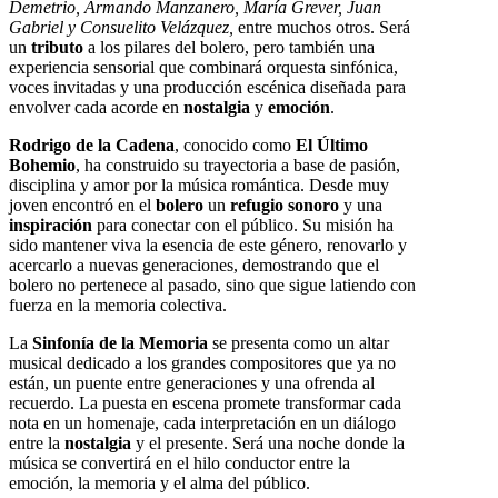
Demetrio, Armando Manzanero, María Grever, Juan
Gabriel y Consuelito Velázquez,
entre muchos otros. Será
un
tributo
a los pilares del bolero, pero también una
experiencia sensorial que combinará orquesta sinfónica,
voces invitadas y una producción escénica diseñada para
envolver cada acorde en
nostalgia
y
emoción
.
Rodrigo de la Cadena
, conocido como
El Último
Bohemio
, ha construido su trayectoria a base de pasión,
disciplina y amor por la música romántica. Desde muy
joven encontró en el
bolero
un
refugio sonoro
y una
inspiración
para conectar con el público. Su misión ha
sido mantener viva la esencia de este género, renovarlo y
acercarlo a nuevas generaciones, demostrando que el
bolero no pertenece al pasado, sino que sigue latiendo con
fuerza en la
memoria colectiva.
La
Sinfonía de la Memoria
se presenta como un altar
musical dedicado a los grandes compositores que ya no
están, un puente entre generaciones y una ofrenda al
recuerdo. La puesta en escena promete transformar cada
nota en un homenaje, cada interpretación en un diálogo
entre la
nostalgia
y el presente. Será una noche donde la
música se convertirá en el hilo conductor entre la
emoción, la memoria y el alma del público.