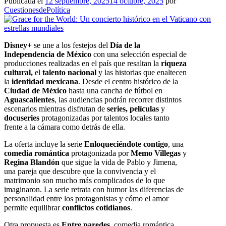
Publicada el
12 septiembre, 2025
14 octubre, 2025
por
CuestionesdePolítica
Disney+
se une a los festejos del
Día de la
Independencia
de
México
con una selección especial de
producciones realizadas en el país que resaltan la
riqueza
cultural
,
el
talento nacional
y las historias que enaltecen
la
identidad mexicana
. Desde el
centro histórico
de la
Ciudad de México
hasta una
cancha
de fútbol
en
Aguascalientes
,
las
audiencias
podrán recorrer distintos
escenarios mientras disfrutan de
series, películas
y
docuseries
protagonizadas por talentos locales tanto
frente a la cámara como detrás de ella.
La oferta incluye la serie
Enloqueciéndote contigo
, una
comedia romántica
protagonizada por
Memo Villegas
y
Regina Blandón
que sigue la vida de Pablo y Jimena,
una pareja que descubre que la convivencia y el
matrimonio son mucho más complicados de lo que
imaginaron. La serie retrata con humor las diferencias de
personalidad entre los protagonistas y cómo el amor
permite equilibrar
conflictos cotidianos
.
Otra propuesta es
Entre paredes
, comedia romántica