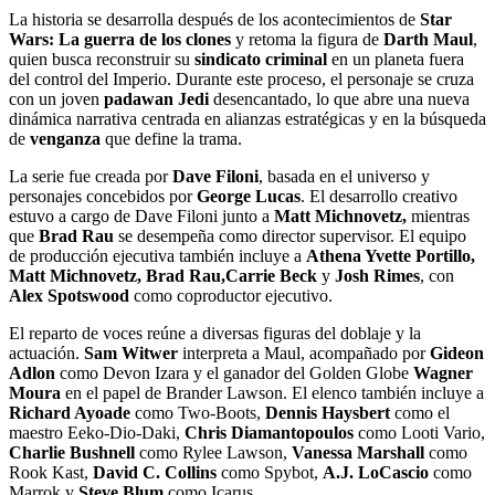
La historia se desarrolla después de los acontecimientos de
Star
Wars: La guerra de los clones
y retoma la figura de
Darth Maul
,
quien busca reconstruir su
sindicato criminal
en un planeta fuera
del control del Imperio. Durante este proceso, el personaje se cruza
con un joven
padawan Jedi
desencantado, lo que abre una nueva
dinámica narrativa centrada en alianzas estratégicas y en la búsqueda
de
venganza
que define la trama.
La serie fue creada por
Dave Filoni
, basada en el universo y
personajes concebidos por
George Lucas
. El desarrollo creativo
estuvo a cargo de Dave Filoni junto a
Matt Michnovetz,
mientras
que
Brad Rau
se desempeña como director supervisor. El equipo
de producción ejecutiva también incluye a
Athena Yvette Portillo,
Matt Michnovetz, Brad Rau,
Carrie Beck
y
Josh Rimes
, con
Alex Spotswood
como coproductor ejecutivo.
El reparto de voces reúne a diversas figuras del doblaje y la
actuación.
Sam Witwer
interpreta a Maul, acompañado por
Gideon
Adlon
como Devon Izara y el ganador del Golden Globe
Wagner
Moura
en el papel de Brander Lawson. El elenco también incluye a
Richard Ayoade
como Two-Boots,
Dennis Haysbert
como el
maestro Eeko-Dio-Daki,
Chris Diamantopoulos
como Looti Vario,
Charlie Bushnell
como Rylee Lawson,
Vanessa Marshall
como
Rook Kast,
David C. Collins
como Spybot,
A.J. LoCascio
como
Marrok y
Steve Blum
como Icarus.