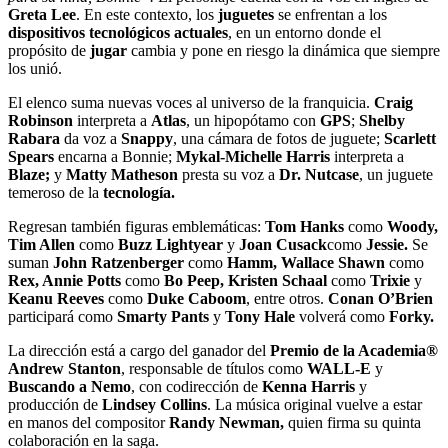
Greta Lee
. En este contexto, los
juguetes
se enfrentan a los
dispositivos tecnológicos actuales
, en un entorno donde el
propósito de
jugar
cambia y pone en riesgo la dinámica que siempre
los unió.
El elenco suma nuevas voces al universo de la franquicia.
Craig
Robinson
interpreta a
Atlas
, un hipopótamo con
GPS
;
Shelby
Rabara
da voz a
Snappy
, una cámara de fotos de juguete;
Scarlett
Spears
encarna a Bonnie;
Mykal-Michelle Harris
interpreta a
Blaze;
y
Matty Matheson
presta su voz a
Dr. Nutcase
, un juguete
temeroso de la
tecnología.
Regresan también figuras emblemáticas:
Tom Hanks
como
Woody,
Tim Allen
como
Buzz Lightyear
y
Joan Cusack
como
Jessie.
Se
suman
John Ratzenberger
como
Hamm, Wallace Shawn
como
Rex, Annie Potts
como
Bo Peep, Kristen Schaal
como
Trixie
y
Keanu Reeves
como
Duke Caboom
, entre otros.
Conan O’Brien
participará como
Smarty Pants
y
Tony Hale
volverá como
Forky.
La dirección está a cargo del ganador del
Premio de la Academia®
Andrew Stanton
, responsable de títulos como
WALL-E
y
Buscando a Nemo
, con codirección de
Kenna Harris
y
producción de
Lindsey Collins
. La música original vuelve a estar
en manos del compositor
Randy Newman,
quien firma su quinta
colaboración en la saga.