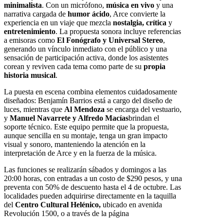
minimalista
. Con un micrófono,
música en vivo
y una
narrativa cargada de
humor ácido
, Arce convierte la
experiencia en un viaje que mezcla
nostalgia, crítica
y
entretenimiento
. La propuesta sonora incluye referencias
a emisoras como
El Fonógrafo y Universal Stereo
,
generando un vínculo inmediato con el público y una
sensación de participación activa, donde los asistentes
corean y reviven cada tema como parte de su
propia
historia musical
.
La puesta en escena combina elementos cuidadosamente
diseñados: Benjamín Barrios está a cargo del diseño de
luces, mientras que
Al Mendoza
se encarga del vestuario,
y
Manuel Navarrete y Alfredo Macías
brindan el
soporte técnico. Este equipo permite que la propuesta,
aunque sencilla en su montaje, tenga un gran impacto
visual y sonoro, manteniendo la atención en la
interpretación de Arce y en la fuerza de la música.
Las funciones se realizarán sábados y domingos a las
20:00 horas, con entradas a un costo de $290 pesos, y una
preventa con 50% de descuento hasta el 4 de octubre. Las
localidades pueden adquirirse directamente en la taquilla
del
Centro Cultural Helénico,
ubicado en avenida
Revolución 1500, o a través de la página