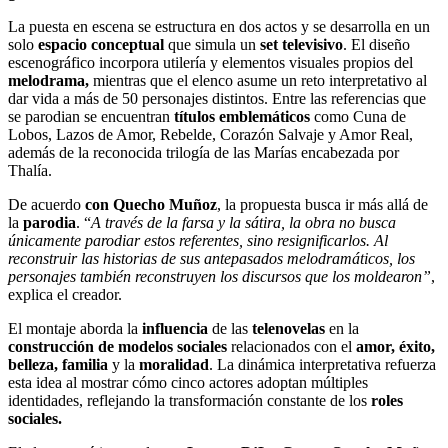
La puesta en escena se estructura en dos actos y se desarrolla en un
solo
espacio conceptual
que simula un
set televisivo
. El diseño
escenográfico incorpora utilería y elementos visuales propios del
melodrama,
mientras que el elenco asume un reto interpretativo al
dar vida a más de 50 personajes distintos. Entre las referencias que
se parodian se encuentran
títulos emblemáticos
como
Cuna de
Lobos, Lazos de Amor, Rebelde, Corazón Salvaje
y
Amor Real,
además de la reconocida
trilogía
de las
Marías
encabezada por
Thalía.
De acuerdo
con Quecho Muñoz
, la propuesta busca ir más allá de
la
parodia
. “
A través de la farsa y la sátira, la obra no busca
únicamente parodiar estos referentes, sino resignificarlos. Al
reconstruir las historias de sus antepasados melodramáticos, los
personajes también reconstruyen los discursos que los moldearon”
,
explica el creador.
El montaje aborda la
influencia
de las
telenovelas
en la
construcción de modelos sociales
relacionados con el
amor, éxito,
belleza, familia
y la
moralidad
. La dinámica interpretativa refuerza
esta idea al mostrar cómo cinco actores adoptan múltiples
identidades, reflejando la transformación constante de los
roles
sociales.