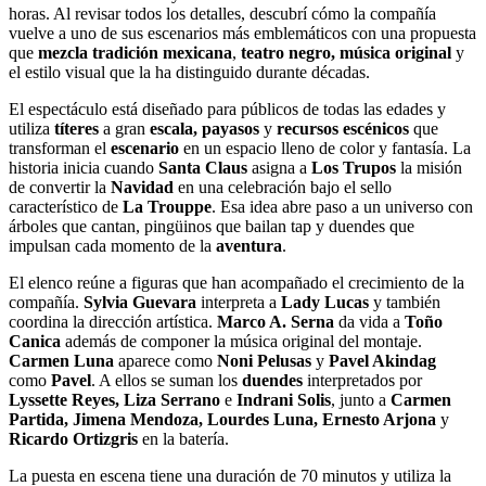
horas. Al revisar todos los detalles, descubrí cómo la compañía
vuelve a uno de sus escenarios más emblemáticos con una propuesta
que
mezcla tradición mexicana
,
teatro negro, música original
y
el estilo visual que la ha distinguido durante décadas.
El espectáculo está diseñado para públicos de todas las edades y
utiliza
títeres
a gran
escala, payasos
y
recursos escénicos
que
transforman el
escenario
en un espacio lleno de color y fantasía. La
historia inicia cuando
Santa Claus
asigna a
Los Trupos
la misión
de convertir la
Navidad
en una celebración bajo el sello
característico de
La Trouppe
. Esa idea abre paso a un universo con
árboles que cantan, pingüinos que bailan tap y duendes que
impulsan cada momento de la
aventura
.
El elenco reúne a figuras que han acompañado el crecimiento de la
compañía.
Sylvia Guevara
interpreta a
Lady Lucas
y también
coordina la dirección artística.
Marco A. Serna
da vida a
Toño
Canica
además de componer la música original del montaje.
Carmen Luna
aparece como
Noni Pelusas
y
Pavel Akindag
como
Pavel
. A ellos se suman los
duendes
interpretados por
Lyssette Reyes, Liza Serrano
e
Indrani Solis
, junto a
Carmen
Partida, Jimena Mendoza, Lourdes Luna, Ernesto Arjona
y
Ricardo Ortizgris
en la batería.
La puesta en escena tiene una duración de 70 minutos y utiliza la