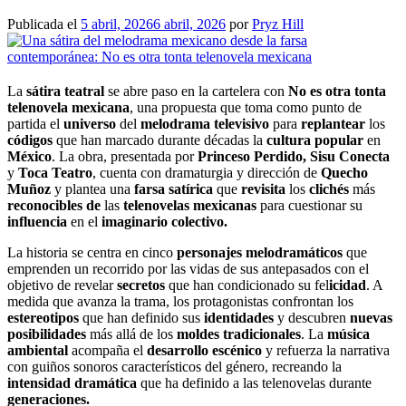
Publicada el
5 abril, 2026
6 abril, 2026
por
Pryz Hill
La
sátira teatral
se abre paso en la cartelera con
No es otra tonta
telenovela mexicana
, una propuesta que toma como punto de
partida el
universo
del
melodrama televisivo
para
replantear
los
códigos
que han marcado durante décadas la
cultura popular
en
México
. La obra, presentada por
Princeso Perdido, Sisu Conecta
y
Toca Teatro
, cuenta con dramaturgia y dirección de
Quecho
Muñoz
y plantea una
farsa satírica
que
revisita
los
clichés
más
reconocibles de
las
telenovelas mexicanas
para cuestionar su
influencia
en el
imaginario colectivo.
La historia se centra en cinco
personajes melodramáticos
que
emprenden un recorrido por las vidas de sus antepasados con el
objetivo de revelar
secretos
que han condicionado su fel
icidad
. A
medida que avanza la trama, los protagonistas confrontan los
estereotipos
que han definido sus
identidades
y descubren
nuevas
posibilidades
más allá de los
moldes tradicionales
. La
música
ambiental
acompaña el
desarrollo escénico
y refuerza la narrativa
con guiños sonoros característicos del género, recreando la
intensidad dramática
que ha definido a las
telenovelas
durante
generaciones.