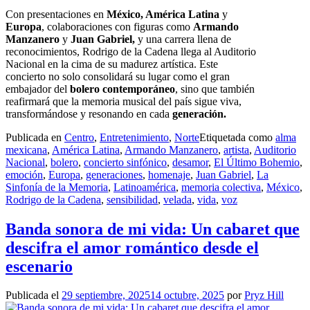
Con presentaciones en
México, América Latina
y
Europa
, colaboraciones con figuras como
Armando
Manzanero
y
Juan Gabriel,
y una carrera llena de
reconocimientos, Rodrigo de la Cadena llega al Auditorio
Nacional en la cima de su madurez artística. Este
concierto no solo consolidará su lugar como el gran
embajador del
bolero contemporáneo
, sino que también
reafirmará que la memoria musical del país sigue viva,
transformándose y resonando en cada
generación.
Publicada en
Centro
,
Entretenimiento
,
Norte
Etiquetada como
alma
mexicana
,
América Latina
,
Armando Manzanero
,
artista
,
Auditorio
Nacional
,
bolero
,
concierto sinfónico
,
desamor
,
El Último Bohemio
,
emoción
,
Europa
,
generaciones
,
homenaje
,
Juan Gabriel
,
La
Sinfonía de la Memoria
,
Latinoamérica
,
memoria colectiva
,
México
,
Rodrigo de la Cadena
,
sensibilidad
,
velada
,
vida
,
voz
Banda sonora de mi vida: Un cabaret que
descifra el amor romántico desde el
escenario
Publicada el
29 septiembre, 2025
14 octubre, 2025
por
Pryz Hill