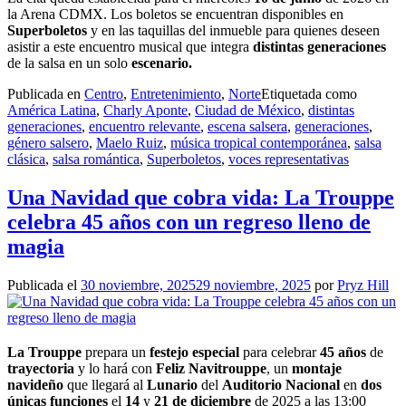
la Arena CDMX. Los boletos se encuentran disponibles en
Superboletos
y en las taquillas del inmueble para quienes deseen
asistir a este encuentro musical que integra
distintas generaciones
de la salsa en un solo
escenario.
Publicada en
Centro
,
Entretenimiento
,
Norte
Etiquetada como
América Latina
,
Charly Aponte
,
Ciudad de México
,
distintas
generaciones
,
encuentro relevante
,
escena salsera
,
generaciones
,
género salsero
,
Maelo Ruiz
,
música tropical contemporánea
,
salsa
clásica
,
salsa romántica
,
Superboletos
,
voces representativas
Una Navidad que cobra vida: La Trouppe
celebra 45 años con un regreso lleno de
magia
Publicada el
30 noviembre, 2025
29 noviembre, 2025
por
Pryz Hill
La Trouppe
prepara un
festejo especial
para celebrar
45 años
de
trayectoria
y lo hará con
Feliz Navitrouppe
, un
montaje
navideño
que llegará al
Lunario
del
Auditorio Nacional
en
dos
únicas funciones
el
14
y
21 de diciembre
de 2025 a las 13:00