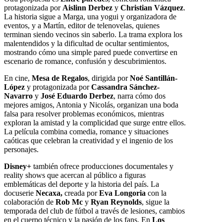
protagonizada por
Aislinn Derbez
y
Christian Vázquez
.
La historia sigue a Marga, una yogui y organizadora de
eventos, y a Martín, editor de telenovelas, quienes
terminan siendo vecinos sin saberlo. La trama explora los
malentendidos y la dificultad de ocultar sentimientos,
mostrando cómo una simple pared puede convertirse en
escenario de romance, confusión y descubrimientos.
En cine,
Mesa de Regalos
, dirigida por
Noé Santillán-
López
y protagonizada por
Cassandra Sánchez-
Navarro
y
José Eduardo Derbez
, narra cómo dos
mejores amigos, Antonia y Nicolás, organizan una boda
falsa para resolver problemas económicos, mientras
exploran la amistad y la complicidad que surge entre ellos.
La película combina comedia, romance y situaciones
caóticas que celebran la creatividad y el ingenio de los
personajes.
Disney+
también ofrece producciones documentales y
reality shows que acercan al público a figuras
emblemáticas del deporte y la historia del país. La
docuserie
Necaxa,
creada por
Eva Longoria
con la
colaboración de
Rob Mc
y
Ryan Reynolds
, sigue la
temporada del club de fútbol a través de lesiones, cambios
en el cuerpo técnico y la pasión de los fans. En
Los