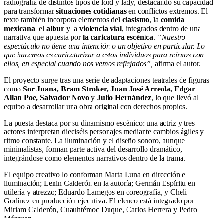
radiografía de distintos tipos de lord y lady, destacando su capacidad
para transformar
situaciones cotidianas
en conflictos extremos. El
texto también incorpora elementos del
clasismo
, la
comida
mexicana
, el
albur
y la
violencia vial
, integrados dentro de una
narrativa que apuesta por
la caricatura escénica
.
“Nuestro
espectáculo no tiene una intención o un objetivo en particular. Lo
que hacemos es caricaturizar a estos individuos para reírnos con
ellos, en especial cuando nos vemos reflejados”,
afirma el autor.
El proyecto surge tras una serie de adaptaciones teatrales de figuras
como
Sor Juana, Bram Stroker, Juan José Arreola, Edgar
Allan Poe, Salvador Novo
y
Julio Hernández
, lo que llevó al
equipo a desarrollar una obra original con derechos propios.
La puesta destaca por su dinamismo escénico: una actriz y tres
actores interpretan dieciséis personajes mediante cambios ágiles y
ritmo constante. La iluminación y el diseño sonoro, aunque
minimalistas, forman parte activa del desarrollo dramático,
integrándose como elementos narrativos dentro de la trama.
El equipo creativo lo conforman Marta Luna en dirección e
iluminación; Lenin Calderón en la autoría; Germán Espíritu en
utilería y atrezzo; Eduardo Lamegos en coreografía, y Cheli
Godínez en producción ejecutiva. El elenco está integrado por
Miriam Calderón, Cuauhtémoc Duque, Carlos Herrera y Pedro