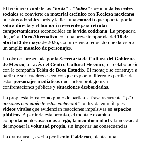
El fenómeno viral de los
“
lords
” y “
ladies
”
que inunda las
redes
sociales
se convierte en
material escénico
con
Realeza mexicana
,
nuestros adorables lords y ladies, una
comedia
que apuesta por la
sátira directa
y el
humor irreverente
para
retratar
comportamientos
reconocibles en la
vida cotidiana
. La propuesta
llegará al
Foro Alternativo
con una breve temporada del
18 de
abril al 3 de mayo
de 2026, con un elenco reducido que da vida a
un amplio
mosaico de personajes
.
La obra es presentada por la
Secretaría de Cultura del Gobierno
de México
, a través del
Centro Cultural Helénico
, en colaboración
con la compañía
Telón de Boca Estudio
. El montaje se construye a
partir de seis cuadros escénicos que exploran diferentes perfiles de
estos
personajes mediáticos
que suelen protagonizar
confrontaciones públicas y
situaciones desbordadas
.
La propuesta toma como punto de partida la frase recurrente
“¡Tú
no sabes con quién te estás metiendo!”,
utilizada en múltiples
videos virales
que evidencian reacciones impulsivas en
espacios
públicos
. A partir de esta premisa, el montaje examina
comportamientos asociados al
ego
, la
inconformidad
y la necesidad
de imponer la
voluntad propia
, sin importar las consecuencias.
La dramaturgia, escrita por
Lenin Calderón
, plantea una