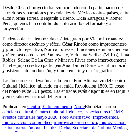
Desde 2022, el proyecto ha evolucionado con la participación de
narradoras y narradores provenientes de México y otros países, entre
ellos Norma Torres, Benjamín Briseño, Lidia Zaragoza y Romer
Peña, quienes han contribuido al desarrollo del formato y a su
proyección.
El elenco de esta temporada está integrado por Víctor Hernández
como director escénico y réferi; César Rincón como improcuentero
y productor ejecutivo; Norma Torres en funciones de improcuentera
y réferi; así como Janet Pankowsky, Viridiana Varillas (ViRus), Lina
Robles, Selene De La Cruz y Minerva Rivas como improcuenteras.
En el equipo creativo participan Ana Karina Romero en iluminación
y asistencia de producción, y Ondu en arte y diseño gráfico.
Las funciones se llevarán a cabo en el Foro Alternativo del Centro
Cultural Helénico, ubicado en avenida Revolución 1500. El costo
del boleto es de 261 pesos. Las entradas están disponibles en taquilla
y en el sitio web oficial del recinto.
Publicada en
Centro
,
Entretenimiento
,
Norte
Etiquetada como
cartelera cultural
,
Centro Cultural Helénico
,
espectáculos CDMX
,
eventos culturales mayo 2026
,
Foro Alternativo
,
Improcuentos
,
improvisación con público
,
improvisación escénica
,
improvisación
teatral
,
narración oral
,
Palabra Dicha
,
Secretaría de Cultura México
,