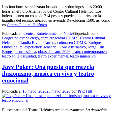
Las funciones se realizarán los sábados y domingos a las 20:00
horas en el Foro Alternativo del Centro Cultural Helénico. Los
boletos tienen un costo de 214 pesos y pueden adquirirse en las
taquillas del recinto, ubicado en avenida Revolución 1500, así como
en
Centro Cultural Helénico
.
Publicada en
Centro
,
Entretenimiento
,
Norte
Etiquetada como
Borges no estaba ciego
,
cartelera teatral CDMX
,
Centro Cultural
Helénico
,
Claudia Rivera Carrera
,
cultura en CDMX
,
Enrique
Olmos de Ita
,
experiencia sensorial
,
Foro Alternativo
,
Jorge Luis
Borges
,
neuroestética
,
obras de teatro 2026
,
teatro contemporáneo
,
teatro en la oscuridad
,
teatro experimental
,
teatro inmersivo
Javy Poker: Una puesta que mezcla
ilusionismo, música en vivo y teatro
emocional
Publicada el
16 mayo, 2026
28 mayo, 2026
por
Pryz Hill
El escenario del Teatro Helénico recibe nuevamente
La desilusión