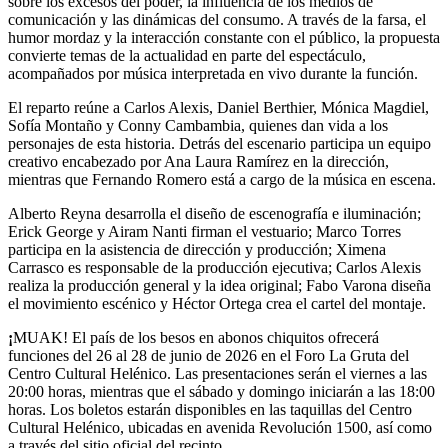
sobre los excesos del poder, la influencia de los medios de
comunicación y las dinámicas del consumo. A través de la farsa, el
humor mordaz y la interacción constante con el público, la propuesta
convierte temas de la actualidad en parte del espectáculo,
acompañados por música interpretada en vivo durante la función.
El reparto reúne a Carlos Alexis, Daniel Berthier, Mónica Magdiel,
Sofía Montaño y Conny Cambambia, quienes dan vida a los
personajes de esta historia. Detrás del escenario participa un equipo
creativo encabezado por Ana Laura Ramírez en la dirección,
mientras que Fernando Romero está a cargo de la música en escena.
Alberto Reyna desarrolla el diseño de escenografía e iluminación;
Erick George y Airam Nanti firman el vestuario; Marco Torres
participa en la asistencia de dirección y producción; Ximena
Carrasco es responsable de la producción ejecutiva; Carlos Alexis
realiza la producción general y la idea original; Fabo Varona diseña
el movimiento escénico y Héctor Ortega crea el cartel del montaje.
¡
MUAK! El país de los besos en abonos chiquitos ofrecerá
funciones del 26 al 28 de junio de 2026 en el Foro La Gruta del
Centro Cultural Helénico. Las presentaciones serán el viernes a las
20:00 horas, mientras que el sábado y domingo iniciarán a las 18:00
horas. Los boletos estarán disponibles en las taquillas del Centro
Cultural Helénico, ubicadas en avenida Revolución 1500, así como
a través del sitio oficial del recinto.