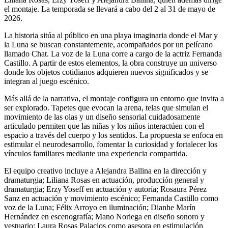
el montaje. La temporada se llevará a cabo del 2 al 31 de mayo de
2026.
La historia sitúa al público en una playa imaginaria donde el Mar y
la Luna se buscan constantemente, acompañados por un pelícano
llamado Chat. La voz de la Luna corre a cargo de la actriz Fernanda
Castillo. A partir de estos elementos, la obra construye un universo
donde los objetos cotidianos adquieren nuevos significados y se
integran al juego escénico.
Más allá de la narrativa, el montaje configura un entorno que invita a
ser explorado. Tapetes que evocan la arena, telas que simulan el
movimiento de las olas y un diseño sensorial cuidadosamente
articulado permiten que las niñas y los niños interactúen con el
espacio a través del cuerpo y los sentidos. La propuesta se enfoca en
estimular el neurodesarrollo, fomentar la curiosidad y fortalecer los
vínculos familiares mediante una experiencia compartida.
El equipo creativo incluye a Alejandra Ballina en la dirección y
dramaturgia; Liliana Rosas en actuación, producción general y
dramaturgia; Erzy Yoseff en actuación y autoría; Rosaura Pérez
Sanz en actuación y movimiento escénico; Fernanda Castillo como
voz de la Luna; Félix Arroyo en iluminación; Dianhe Marín
Hernández en escenografía; Mano Noriega en diseño sonoro y
vestuario; Laura Rosas Palacios como asesora en estimulación