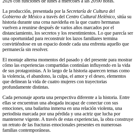
2026 con funciones de lunes a miércoles a las 20:00 horas.
La producción, presentada por la
Secretaría de Cultura del
Gobierno de México
a través del
Centro Cultural Helénico,
sitúa su
historia durante una cena navideña en la que cuatro hermanas
vuelven a reunirse después de varios años marcados por el
distanciamiento, los secretos y los resentimientos. Lo que parecía ser
una oportunidad para reconstruir los lazos familiares termina
convirtiéndose en un espacio donde cada una enfrenta aquello que
permanecía sin resolver.
El montaje alterna momentos del pasado y del presente para mostrar
cómo las experiencias compartidas continúan influyendo en la vida
de sus protagonistas. A lo largo de la historia aparecen temas como
la violencia, el abandono, la culpa, el amor y el deseo, elementos
que delinean la vida de cuatro mujeres con trayectorias
profundamente distintas.
Cada personaje aporta una perspectiva diferente a la historia. Entre
ellas se encuentran una abogada incapaz de conectar con sus
emociones, una bailarina inmersa en una relación violenta, una
periodista marcada por una pérdida y una actriz que lucha por
mantenerse vigente. A través de estas experiencias, la obra construye
un retrato de las fracturas emocionales presentes en numerosas
familias contemporáneas.