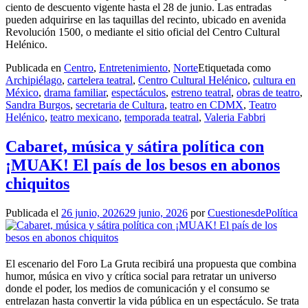
ciento de descuento vigente hasta el 28 de junio. Las entradas
pueden adquirirse en las taquillas del recinto, ubicado en avenida
Revolución 1500, o mediante el sitio oficial del Centro Cultural
Helénico.
Publicada en
Centro
,
Entretenimiento
,
Norte
Etiquetada como
Archipiélago
,
cartelera teatral
,
Centro Cultural Helénico
,
cultura en
México
,
drama familiar
,
espectáculos
,
estreno teatral
,
obras de teatro
,
Sandra Burgos
,
secretaria de Cultura
,
teatro en CDMX
,
Teatro
Helénico
,
teatro mexicano
,
temporada teatral
,
Valeria Fabbri
Cabaret, música y sátira política con
¡MUAK! El país de los besos en abonos
chiquitos
Publicada el
26 junio, 2026
29 junio, 2026
por
CuestionesdePolítica
El escenario del Foro La Gruta recibirá una propuesta que combina
humor, música en vivo y crítica social para retratar un universo
donde el poder, los medios de comunicación y el consumo se
entrelazan hasta convertir la vida pública en un espectáculo. Se trata