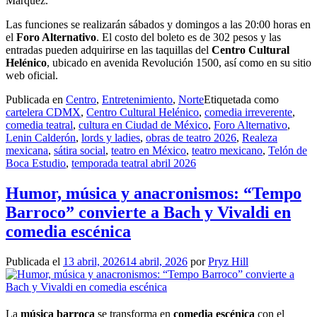
Márquez.
Las funciones se realizarán sábados y domingos a las 20:00 horas en
el
Foro Alternativo
. El costo del boleto es de 302 pesos y las
entradas pueden adquirirse en las taquillas del
Centro Cultural
Helénico
, ubicado en avenida Revolución 1500, así como en su sitio
web oficial.
Publicada en
Centro
,
Entretenimiento
,
Norte
Etiquetada como
cartelera CDMX
,
Centro Cultural Helénico
,
comedia irreverente
,
comedia teatral
,
cultura en Ciudad de México
,
Foro Alternativo
,
Lenin Calderón
,
lords y ladies
,
obras de teatro 2026
,
Realeza
mexicana
,
sátira social
,
teatro en México
,
teatro mexicano
,
Telón de
Boca Estudio
,
temporada teatral abril 2026
Humor, música y anacronismos: “Tempo
Barroco” convierte a Bach y Vivaldi en
comedia escénica
Publicada el
13 abril, 2026
14 abril, 2026
por
Pryz Hill
La
música barroca
se transforma en
comedia escénica
con el