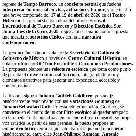
regreso de
Tempo Barroco,
un
concierto teatral
que fusiona
interpretación musical
en
vivo, actuación
y
humor
, y que tendrá
una breve temporada del
17 al 19 de abril de 2026
en el
Teatro
Helénico
. La propuesta, ganadora del primer
Festival
Internacional de Teatro Barroco
y
Disección Escénica Sor
Juana Inés de la Cruz 2025
, regresa al escenario con una puesta
que mezcla
repertorios clásicos
con una
narrativa
contemporánea.
La producción es impulsada por la
Secretaría de Cultura del
Gobierno de México
a través del
Centro Cultural Helénico
, en
colaboración con
OírTrío Ensamble
y
Cornamusa Producciones.
La propuesta plantea una
relectura escénica
que toma como punto
de partida el
universo musical barroco
, integrando humor y
elementos narrativos para generar una experiencia accesible y
contemporánea.
La historia sigue a
Johann Gottlieb Goldberg
, personaje
históricamente relacionado con las
Variaciones Goldberg
de
Johann Sebastian Bach
. En esta reinterpretación, Goldberg se
convierte en el centro de un
conflicto escénico
al quedar atrapado
en la repetición de una obra ajena mientras busca construir su propia
voz artística. A partir de esta premisa, la puesta propone un
encuentro ficticio
entre figuras del barroco que no coincidieron
históricamente, entre ellas
Jean-Philippe Rameau
,
Antonio