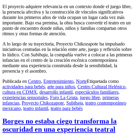
El proyecto adquiere relevancia en un contexto donde el juego libre,
la presencia afectiva y la construcción de vínculos significativos
durante los primeros años de vida ocupan un lugar cada vez más
importante. Bajo esa premisa, la obra busca convertir el teatro en un
punto de encuentro donde niñas, niños y familias compartan otros
ritmos y otras formas de atención.
A lo largo de su trayectoria, Proyecto Chikozapote ha impulsado
iniciativas centradas en la relación entre arte, juego y reflexión sobre
lo lúdico. Con
Subibaja
, la compañía vuelve a colocar a las primeras
infancias en el centro de la creación escénica contemporánea
mediante una experiencia construida desde la sensibilidad, la
presencia y el asombro.
Publicada en
Centro
,
Entretenimiento
,
Norte
Etiquetada como
actividades para bebés
,
arte para niños
,
Centro Cultural Helénico
,
cultura en CDMX
,
desarrollo infantil
,
espectáculos familiares
,
experiencias sensoriales
,
Foro La Gruta
,
juego libre
,
primeras
infancias
,
Proyecto Chikozapote
,
Subibaja
,
teatro contemporáneo
mexicano
,
teatro infantil
,
teatro para bebés
Borges no estaba ciego transforma la
oscuridad en una experiencia teatral