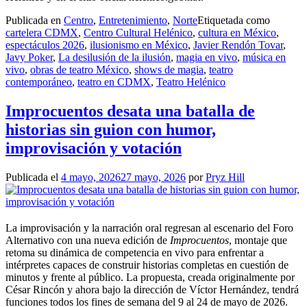
Publicada en
Centro
,
Entretenimiento
,
Norte
Etiquetada como
cartelera CDMX
,
Centro Cultural Helénico
,
cultura en México
,
espectáculos 2026
,
ilusionismo en México
,
Javier Rendón Tovar
,
Javy Poker
,
La desilusión de la ilusión
,
magia en vivo
,
música en
vivo
,
obras de teatro México
,
shows de magia
,
teatro
contemporáneo
,
teatro en CDMX
,
Teatro Helénico
Improcuentos desata una batalla de
historias sin guion con humor,
improvisación y votación
Publicada el
4 mayo, 2026
27 mayo, 2026
por
Pryz Hill
La improvisación y la narración oral regresan al escenario del Foro
Alternativo con una nueva edición de
Improcuentos
, montaje que
retoma su dinámica de competencia en vivo para enfrentar a
intérpretes capaces de construir historias completas en cuestión de
minutos y frente al público. La propuesta, creada originalmente por
César Rincón y ahora bajo la dirección de Víctor Hernández, tendrá
funciones todos los fines de semana del 9 al 24 de mayo de 2026.