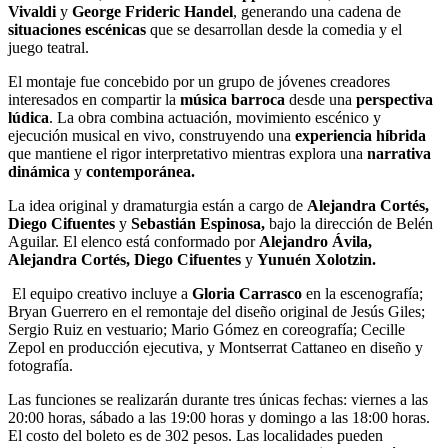
Vivaldi
y
George Frideric Handel
, generando una cadena de
situaciones escénicas
que se desarrollan desde la comedia y el
juego teatral.
El montaje fue concebido por un grupo de jóvenes creadores
interesados en compartir la
música barroca
desde una
perspectiva
lúdica
. La obra combina actuación, movimiento escénico y
ejecución musical en vivo, construyendo una
experiencia híbrida
que mantiene el rigor interpretativo mientras explora una
narrativa
dinámica
y
contemporánea.
La idea original y dramaturgia están a cargo de
Alejandra Cortés,
Diego Cifuentes
y
Sebastián Espinosa,
bajo la dirección de Belén
Aguilar. El elenco está conformado por
Alejandro Ávila,
Alejandra Cortés, Diego Cifuentes
y
Yunuén Xolotzin.
El equipo creativo incluye a
Gloria Carrasco
en la escenografía;
Bryan Guerrero en el remontaje del diseño original de Jesús Giles;
Sergio Ruiz en vestuario; Mario Gómez en coreografía; Cecille
Zepol en producción ejecutiva, y Montserrat Cattaneo en diseño y
fotografía.
Las funciones se realizarán durante tres únicas fechas: viernes a las
20:00 horas, sábado a las 19:00 horas y domingo a las 18:00 horas.
El costo del boleto es de 302 pesos. Las localidades pueden