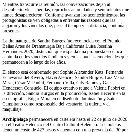
Mientras transcurre la reunión, las conversaciones dejan al
descubierto viejas heridas, reproches acumulados y sentimientos que
nunca desaparecieron. Conforme avanzan los acontecimientos, las
protagonistas se ven obligadas a enfrentar las razones que las
alejaron y los vínculos que, pese al tiempo y la distancia, continúan
presentes.
La dramaturgia de Sandra Burgos fue reconocida con el Premio
Bellas Artes de Dramaturgia Baja California Luisa Josefina
Hernández 2020, distinción que respalda una propuesta escénica
centrada en los vínculos familiares y en las huellas emocionales que
permanecen a lo largo de los años.
El elenco está conformado por Sophie Alexander Katz, Fernanda
Echevarría del Rivero, Flavia Atencio, Sandra Burgos, Luz María
Meza, César V. Panini, Fernando Villa, Cris Ramos y Gael
Henderson Consuelo. El equipo creativo reúne a Valeria Fabbri en
la dirección, Sandra Burgos en la producción, Isabel Becerril en la
escenografía, Edgar Mora en el diseño de iluminación y Zaira
Campirano como responsable del vestuario, la utilería y el
maquillaje.
Archipiélago
permanecerá en cartelera hasta el 22 de julio de 2026
en el Teatro Helénico del Centro Cultural Helénico. Los boletos
tienen un costo de 427 pesos y cuentan con una preventa del 30 por