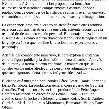
Neurodrama A.C.. La producción propone una inmersión
neuroestética desarrollada completamente a oscuras, donde el
público deja de depender de la vista para sumergirse en un universo
construido a partir del sonido, los aromas, el tacto y la imaginación.
La experiencia desplaza el centro de atención hacia otros sentidos
para construir una narrativa en la que cada asistente reconstruye la
realidad desde una percepción personal. El montaje utiliza la
ausencia de luz como recurso dramático y convierte la ceguera en un
lenguaje escénico que redefine la relación entre espectadores y
personajes.
Además del componente inmersivo, la obra explora la distancia
entre la figura pública y la dimensión humana del artista. A través
del humor y la ironía, el texto confronta la manera en que se
construyen los mitos alrededor de personajes admirados y aquello
que suele ignorarse detrás de sus imágenes idealizadas.
El elenco está integrado por Lourdes Pérez Cesari, Daniel Serrano y
Darío Pantaleón. La producción general corre a cargo de Gabriela
González Trujano, con asistencia de producción de Febe López
García y asistencia de dirección de Leilani Ocaña. El equipo
creativo también incluye a Sthepany Gámez Rojas, Scarlet Andrea
Garduño, María de Lourdes Miramontes, Emmanuel Vega y Fany
Olguín.