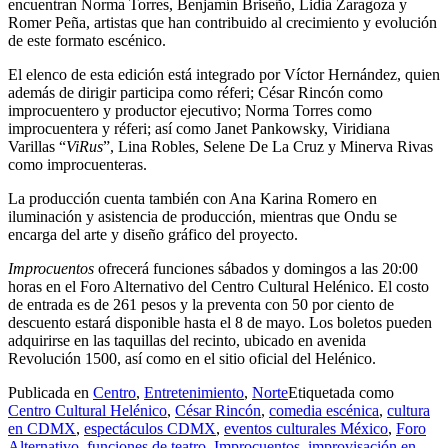
encuentran Norma Torres, Benjamín Briseño, Lidia Zaragoza y
Romer Peña, artistas que han contribuido al crecimiento y evolución
de este formato escénico.
El elenco de esta edición está integrado por Víctor Hernández, quien
además de dirigir participa como réferi; César Rincón como
improcuentero y productor ejecutivo; Norma Torres como
improcuentera y réferi; así como Janet Pankowsky, Viridiana
Varillas “
ViRus
”, Lina Robles, Selene De La Cruz y Minerva Rivas
como improcuenteras.
La producción cuenta también con Ana Karina Romero en
iluminación y asistencia de producción, mientras que Ondu se
encarga del arte y diseño gráfico del proyecto.
Improcuentos
ofrecerá funciones sábados y domingos a las 20:00
horas en el Foro Alternativo del Centro Cultural Helénico. El costo
de entrada es de 261 pesos y la preventa con 50 por ciento de
descuento estará disponible hasta el 8 de mayo. Los boletos pueden
adquirirse en las taquillas del recinto, ubicado en avenida
Revolución 1500, así como en el sitio oficial del Helénico.
Publicada en
Centro
,
Entretenimiento
,
Norte
Etiquetada como
Centro Cultural Helénico
,
César Rincón
,
comedia escénica
,
cultura
en CDMX
,
espectáculos CDMX
,
eventos culturales México
,
Foro
Alternativo
,
funciones de teatro
,
Improcuentos
,
improvisación en