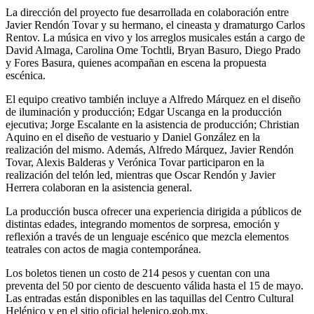
La dirección del proyecto fue desarrollada en colaboración entre
Javier Rendón Tovar y su hermano, el cineasta y dramaturgo Carlos
Rentov. La música en vivo y los arreglos musicales están a cargo de
David Almaga, Carolina Ome Tochtli, Bryan Basuro, Diego Prado
y Fores Basura, quienes acompañan en escena la propuesta
escénica.
El equipo creativo también incluye a Alfredo Márquez en el diseño
de iluminación y producción; Edgar Uscanga en la producción
ejecutiva; Jorge Escalante en la asistencia de producción; Christian
Aquino en el diseño de vestuario y Daniel González en la
realización del mismo. Además, Alfredo Márquez, Javier Rendón
Tovar, Alexis Balderas y Verónica Tovar participaron en la
realización del telón led, mientras que Oscar Rendón y Javier
Herrera colaboran en la asistencia general.
La producción busca ofrecer una experiencia dirigida a públicos de
distintas edades, integrando momentos de sorpresa, emoción y
reflexión a través de un lenguaje escénico que mezcla elementos
teatrales con actos de magia contemporánea.
Los boletos tienen un costo de 214 pesos y cuentan con una
preventa del 50 por ciento de descuento válida hasta el 15 de mayo.
Las entradas están disponibles en las taquillas del Centro Cultural
Helénico y en el sitio oficial helenico.gob.mx.