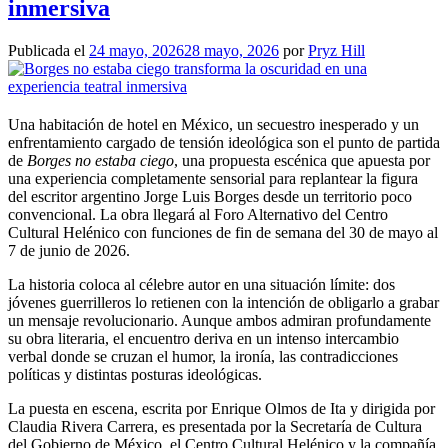
inmersiva
Publicada el
24 mayo, 2026
28 mayo, 2026
por
Pryz Hill
Una habitación de hotel en México, un secuestro inesperado y un
enfrentamiento cargado de tensión ideológica son el punto de partida
de
Borges no estaba ciego
, una propuesta escénica que apuesta por
una experiencia completamente sensorial para replantear la figura
del escritor argentino Jorge Luis Borges desde un territorio poco
convencional. La obra llegará al Foro Alternativo del Centro
Cultural Helénico con funciones de fin de semana del 30 de mayo al
7 de junio de 2026.
La historia coloca al célebre autor en una situación límite: dos
jóvenes guerrilleros lo retienen con la intención de obligarlo a grabar
un mensaje revolucionario. Aunque ambos admiran profundamente
su obra literaria, el encuentro deriva en un intenso intercambio
verbal donde se cruzan el humor, la ironía, las contradicciones
políticas y distintas posturas ideológicas.
La puesta en escena, escrita por Enrique Olmos de Ita y dirigida por
Claudia Rivera Carrera, es presentada por la Secretaría de Cultura
del Gobierno de México, el Centro Cultural Helénico y la compañía