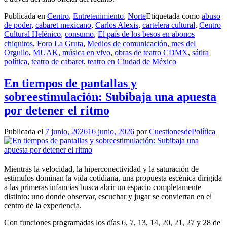
Publicada en
Centro
,
Entretenimiento
,
Norte
Etiquetada como
abuso
de poder
,
cabaret mexicano
,
Carlos Alexis
,
cartelera cultural
,
Centro
Cultural Helénico
,
consumo
,
El país de los besos en abonos
chiquitos
,
Foro La Gruta
,
Medios de comunicación
,
mes del
Orgullo
,
MUAK
,
música en vivo
,
obras de teatro CDMX
,
sátira
política
,
teatro de cabaret
,
teatro en Ciudad de México
En tiempos de pantallas y
sobreestimulación: Subibaja una apuesta
por detener el ritmo
Publicada el
7 junio, 2026
16 junio, 2026
por
CuestionesdePolítica
Mientras la velocidad, la hiperconectividad y la saturación de
estímulos dominan la vida cotidiana, una propuesta escénica dirigida
a las primeras infancias busca abrir un espacio completamente
distinto: uno donde observar, escuchar y jugar se conviertan en el
centro de la experiencia.
Con funciones programadas los días 6, 7, 13, 14, 20, 21, 27 y 28 de