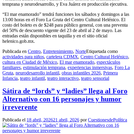
temprana y neurodesarrollo, y Eva Juárez en producción ejecutiva.
“El mar enamorado” tendrá funciones los sábados y domingos a las
13:00 horas en el Foro La Gruta del Centro Cultural Helénico. El
costo del boleto es de $248 para público general, con una preventa
del 50% de descuento vigente del 23 de abril al 2 de mayo. Las
entradas están disponibles en taquilla y en el sitio oficial
helenico.gob.mx.
Publicada en
Centro
,
Entretenimiento
,
Norte
Etiquetada como
actividades para niños
,
cartelera CDMX
,
Centro Cultural Helénico
,
cultura en Ciudad de México
,
El mar enamorado
,
espectáculos
familiares
,
estimulación temprana
,
experiencias inmersivas
,
Foro La
Gruta
,
neurodesarrollo infantil
,
obras infantiles 2026
,
Primera
Infancia
,
teatro infantil
,
teatro interactivo
,
teatro sensorial
Sátira de “lords” y “ladies” llega al Foro
Alternativo con 16 personajes y humor
irreverente
Publicada el
18 abril, 2026
21 abril, 2026
por
CuestionesdePolítica