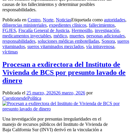
causas de los fallecimientos y determinar posibles
responsabilidades.
Publicada en
Centro
,
Norte
,
Noticias
Etiquetada como
autoridades
,
diligencias ministeriales
,
expedientes clínicos
,
fallecimientos
,
FGJES
,
Fiscalía General de Justicia
,
Hermosillo
,
investigación
,
medicamentos inyectables
,
médico
,
muertes
,
personas adicionales
,
responsabilidades
,
soluciones médicas embotelladas
,
Sonora
,
sueros
vitaminados
,
sueros vitaminados mezclados
,
vía intravenosa
,
víctimas
Procesan a exdirectora del Instituto de
Vivienda de BCS por presunto lavado de
dinero
Publicada el
25 marzo, 2026
26 marzo, 2026
por
CuestionesdePolítica
Una investigación por presuntas irregularidades en el
manejo de recursos públicos del Instituto de Vivienda de
Baja California Sur (INVI) derivó en la vinculación a