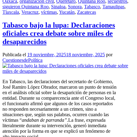
Oaxaca
,
organización civil
,
Queretaro
,
Quintana Roo
,
secuestros
,
siguieron Quintana Roo
,
Sinaloa
,
Sonora
,
Tabasco
,
Tamaulipas
,
Tlaxcala
,
Veracruz
,
víctimas
,
Yucatán
,
Zacatecas
Tabasco bajo la lupa: Declaraciones
oficiales crea debate sobre miles de
desaparecidos
Publicada el
19 noviembre, 2025
18 noviembre, 2025
por
CuestionesdePolítica
En Tabasco, las declaraciones del secretario de Gobierno,
José Ramiro López Obrador, marcaron un punto de tensión
en el análisis oficial sobre la desaparición de personas en la
entidad. Durante su comparecencia ante el Congreso local,
el funcionario afirmó que algunos de los casos reportados
no responden necesariamente a un crimen, sino a
situaciones que, según sus palabras, ocurren cuando las
víctimas “
andaban de parranda”.
La frase, expresada
literalmente durante su intervención, generó inmediata
atención por la forma en que se explicó un fenómeno de
alto impacto social.