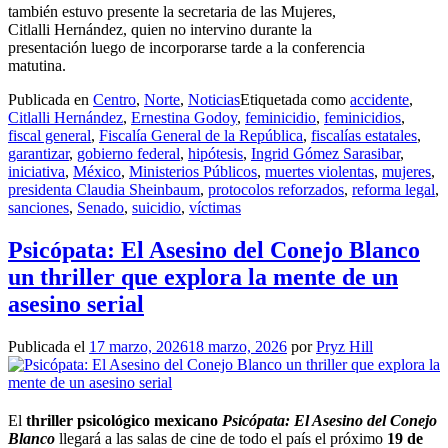
también estuvo presente la secretaria de las Mujeres,
Citlalli Hernández, quien no intervino durante la
presentación luego de incorporarse tarde a la conferencia
matutina.
Publicada en
Centro
,
Norte
,
Noticias
Etiquetada como
accidente
,
Citlalli Hernández
,
Ernestina Godoy
,
feminicidio
,
feminicidios
,
fiscal general
,
Fiscalía General de la República
,
fiscalías estatales
,
garantizar
,
gobierno federal
,
hipótesis
,
Ingrid Gómez Sarasibar
,
iniciativa
,
México
,
Ministerios Públicos
,
muertes violentas
,
mujeres
,
presidenta Claudia Sheinbaum
,
protocolos reforzados
,
reforma legal
,
sanciones
,
Senado
,
suicidio
,
víctimas
Psicópata: El Asesino del Conejo Blanco
un thriller que explora la mente de un
asesino serial
Publicada el
17 marzo, 2026
18 marzo, 2026
por
Pryz Hill
El
thriller psicológico mexicano
Psicópata: El Asesino del Conejo
Blanco
llegará a las salas de cine de todo el país el próximo
19 de