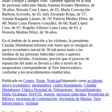
Israel Enrique Gallegos Soto. También figuran en la lista
de personas fallecidas María Antonia Rosales Mendoza, de
58 años; Bersain Cruz López, de 65; María Concepción
Barbosa Acevedo, de 65; Inés Alvarado Rojas, de 57;
Amada Rasgado Lázaro, de 70; Patricia Medina Pérez, de
49; María Luisa Pasaron González, de 66; Raúl López
Cruz, de 67; Rogelio Alfonso Luna Luna, de 63, y
Honoria Medina Pérez, de 56 años.
En el ámbito de la atención a las víctimas, la presidenta
Claudia Sheinbaum informó este lunes que se otorgará un
apoyo económico inicial de 30 mil pesos tanto a las
familias de las personas fallecidas como a quienes
resultaron heridas. Asimismo, precisó que el proceso de
reparación del daño se llevará a cabo a través de la
aseguradora correspondiente al Tren Interoceánico,
conforme a los procedimientos establecidos.
Publicada en
Centro
,
Norte
,
Noticias
Etiquetada como
accidente
,
apoyo económico
,
aseguradora
,
centro hospitalario
,
Claudia
Sheinbaum
,
Clínica Hospital de Tehuantepec
,
descarrilamiento
,
Hilda Alcántara
,
ISSSTE
,
muerte
,
personas fallecidas
,
Presidenta de
México
,
secretaria de Gobernación
,
Secretaría de Marina
,
Tren
Interoceánico
,
víctimas