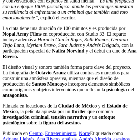
y conversaciones con expertos en salud mental.
“Es una propuesta
con un enfoque 100% psicológico, donde los personajes muestran
su resiliencia al enfrentarse a un criminal que también está roto
emocionalmente”,
explicó el escritor.
La cinta tiene una duración de 100 minutos y es producida por
Nopal Army Films
en coproducción con Studio 33. El reparto
incluye además a
Horacio García Rojas, Ruth Ramos, Gerardo
Trejo Luna, Myriam Bravo, Sara Juárez
y
Andrés Delgado
, con la
participación especial de
Nailea Norvind
y el debut en cine de
Ana
Rivero.
El diseño visual y sonoro también forma parte clave del proyecto.
La fotografía de
Octavio Arauz
utiliza contrastes marcados para
construir una atmósfera opresiva, mientras que el diseño de
producción de
Santos Moncayo
incorpora elementos simbólicos
como origamis y objetos intervenidos que reflejan la
psicología
del
antagonista
.
Filmada en locaciones de la
Ciudad de México
y el
Estado de
México
, la película apuesta por un
thriller
que combina
investigación criminal, tensión narrativa
y un
enfoque
psicológico
sobre la
figura del asesino.
Publicada en
Centro
,
Entretenimiento
,
Norte
Etiquetada como
Adriana Llabrés
,
Ana Rivero
,
análisis
,
Andrés Almeida
,
asesinos