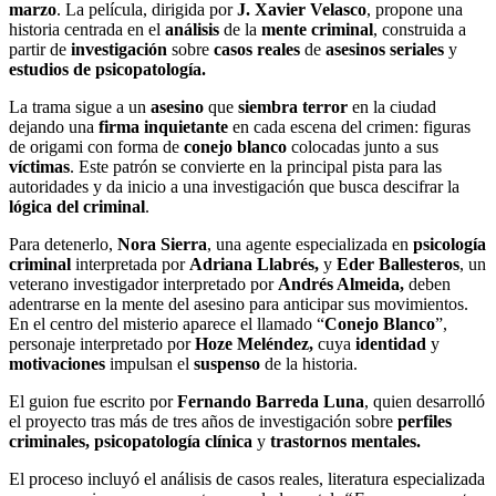
marzo
. La película, dirigida por
J. Xavier Velasco
, propone una
historia centrada en el
análisis
de la
mente criminal
, construida a
partir de
investigación
sobre
casos reales
de
asesinos seriales
y
estudios de psicopatología.
La trama sigue a un
asesino
que
siembra terror
en la ciudad
dejando una
firma inquietante
en cada escena del crimen: figuras
de origami con forma de
conejo blanco
colocadas junto a sus
víctimas
. Este patrón se convierte en la principal pista para las
autoridades y da inicio a una investigación que busca descifrar la
lógica del criminal
.
Para detenerlo,
Nora Sierra
, una agente especializada en
psicología
criminal
interpretada por
Adriana Llabrés,
y
Eder Ballesteros
, un
veterano investigador interpretado por
Andrés Almeida,
deben
adentrarse en la mente del asesino para anticipar sus movimientos.
En el centro del misterio aparece el llamado “
Conejo Blanco
”,
personaje interpretado por
Hoze Meléndez,
cuya
identidad
y
motivaciones
impulsan el
suspenso
de la historia.
El guion fue escrito por
Fernando Barreda Luna
, quien desarrolló
el proyecto tras más de tres años de investigación sobre
perfiles
criminales, psicopatología clínica
y
trastornos mentales.
El proceso incluyó el análisis de casos reales, literatura especializada