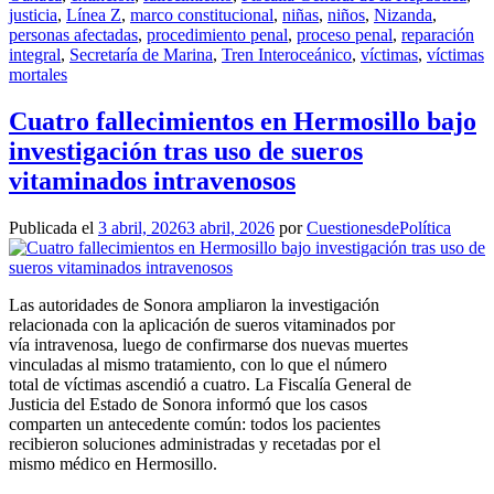
justicia
,
Línea Z
,
marco constitucional
,
niñas
,
niños
,
Nizanda
,
personas afectadas
,
procedimiento penal
,
proceso penal
,
reparación
integral
,
Secretaría de Marina
,
Tren Interoceánico
,
víctimas
,
víctimas
mortales
Cuatro fallecimientos en Hermosillo bajo
investigación tras uso de sueros
vitaminados intravenosos
Publicada el
3 abril, 2026
3 abril, 2026
por
CuestionesdePolítica
Las autoridades de Sonora ampliaron la investigación
relacionada con la aplicación de sueros vitaminados por
vía intravenosa, luego de confirmarse dos nuevas muertes
vinculadas al mismo tratamiento, con lo que el número
total de víctimas ascendió a cuatro. La Fiscalía General de
Justicia del Estado de Sonora informó que los casos
comparten un antecedente común: todos los pacientes
recibieron soluciones administradas y recetadas por el
mismo médico en Hermosillo.