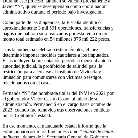
Durante este proceso, también se vinculó previamente a
Javier “N”, quien se desempeñaba como coordinador
administrativo durante el periodo bajo investigación.
Como parte de las diligencias, la Fiscalía identificó
aproximadamente 3 mil 591 operaciones, transferencias y
pagos que habrían sido realizados por esta red, con un
monto total estimado en 54 millones 876 mil 222 pesos.
Tras la audiencia celebrada este miércoles, el juez
determinó imponer medidas cautelares a los imputados.
Estas incluyen la presentación periódica mensual ante la
autoridad judicial, la prohibición de salir del país, la
restricción para acercarse al Instituto de Vivienda y la
limitación para comunicarse con víctimas o testigos
relacionados con el caso.
Fernanda “N” fue nombrada titular del INVI en 2021 por
el gobernador Víctor Castro Cosío, al inicio de su
administración. Permaneció en el cargo hasta octubre de
2023, cuando fue removida tras observaciones emitidas
por la Contraloría estatal.
En ese momento, el mandatario estatal informó que la
exfuncionaria asumiría funciones como
“enlace de temas
políticos”
dentro de la Secretaría General de Gobierno,