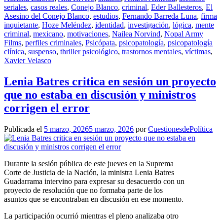
seriales
,
casos reales
,
Conejo Blanco
,
criminal
,
Eder Ballesteros
,
El
Asesino del Conejo Blanco
,
estudios
,
Fernando Barreda Luna
,
firma
inquietante
,
Hoze Meléndez
,
identidad
,
investigación
,
lógica
,
mente
criminal
,
mexicano
,
motivaciones
,
Nailea Norvind
,
Nopal Army
Films
,
perfiles criminales
,
Psicópata
,
psicopatología
,
psicopatología
clínica
,
suspenso
,
thriller psicológico
,
trastornos mentales
,
víctimas
,
Xavier Velasco
Lenia Batres critica en sesión un proyecto
que no estaba en discusión y ministros
corrigen el error
Publicada el
5 marzo, 2026
5 marzo, 2026
por
CuestionesdePolítica
Durante la sesión pública de este jueves en la Suprema
Corte de Justicia de la Nación, la ministra Lenia Batres
Guadarrama intervino para expresar su desacuerdo con un
proyecto de resolución que no formaba parte de los
asuntos que se encontraban en discusión en ese momento.
La participación ocurrió mientras el pleno analizaba otro