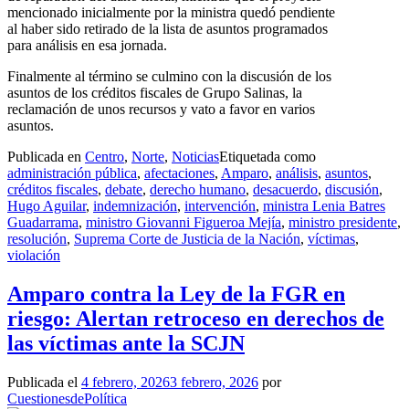
mencionado inicialmente por la ministra quedó pendiente
al haber sido retirado de la lista de asuntos programados
para análisis en esa jornada.
Finalmente al término se culmino con la discusión de los
asuntos de los créditos fiscales de Grupo Salinas, la
reclamación de unos recursos y vato a favor en varios
asuntos.
Publicada en
Centro
,
Norte
,
Noticias
Etiquetada como
administración pública
,
afectaciones
,
Amparo
,
análisis
,
asuntos
,
créditos fiscales
,
debate
,
derecho humano
,
desacuerdo
,
discusión
,
Hugo Aguilar
,
indemnización
,
intervención
,
ministra Lenia Batres
Guadarrama
,
ministro Giovanni Figueroa Mejía
,
ministro presidente
,
resolución
,
Suprema Corte de Justicia de la Nación
,
víctimas
,
violación
Amparo contra la Ley de la FGR en
riesgo: Alertan retroceso en derechos de
las víctimas ante la SCJN
Publicada el
4 febrero, 2026
3 febrero, 2026
por
CuestionesdePolítica