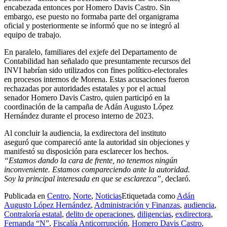
encabezada entonces por Homero Davis Castro. Sin
embargo, ese puesto no formaba parte del organigrama
oficial y posteriormente se informó que no se integró al
equipo de trabajo.
En paralelo, familiares del exjefe del Departamento de
Contabilidad han señalado que presuntamente recursos del
INVI habrían sido utilizados con fines político-electorales
en procesos internos de Morena. Estas acusaciones fueron
rechazadas por autoridades estatales y por el actual
senador Homero Davis Castro, quien participó en la
coordinación de la campaña de Adán Augusto López
Hernández durante el proceso interno de 2023.
Al concluir la audiencia, la exdirectora del instituto
aseguró que compareció ante la autoridad sin objeciones y
manifestó su disposición para esclarecer los hechos.
“Estamos dando la cara de frente, no tenemos ningún
inconveniente. Estamos compareciendo ante la autoridad.
Soy la principal interesada en que se esclarezca”,
declaró.
Publicada en
Centro
,
Norte
,
Noticias
Etiquetada como
Adán
Augusto López Hernández
,
Administración y Finanzas
,
audiencia
,
Contraloría estatal
,
delito de operaciones
,
diligencias
,
exdirectora
,
Fernanda “N”
,
Fiscalía Anticorrupción
,
Homero Davis Castro
,