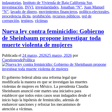
indagatorias
,
Instituto de Vivienda de Baja California Sur
,
investigación
,
INVI
,
irregularidades
,
Jonathan “N”
,
Juan Manuel
“N”
,
lavado de dinero
,
movimientos financieros
,
político-electorales
,
procedencia ilícita
,
prohibición
,
recursos públicos
,
red de
corrupción
,
testigos
,
víctimas
Nueva ley contra feminicidio: Gobierno
de Sheinbaum propone investigar toda
muerte violenta de mujeres
Publicada el
24 marzo, 2026
25 marzo, 2026
por
CuestionesdePolítica
El gobierno federal alista una reforma legal que
modificaría la manera en que se investigan las muertes
violentas de mujeres en México. La presidenta Claudia
Sheinbaum anunció este martes una iniciativa para
establecer que todos estos casos sean indagados desde el
inicio bajo la hipótesis de feminicidio, además de
endurecer sanciones y reforzar los mecanismos de
atención a víctimas.