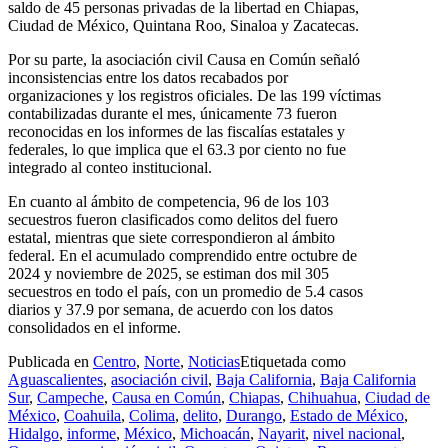
saldo de 45 personas privadas de la libertad en Chiapas,
Ciudad de México, Quintana Roo, Sinaloa y Zacatecas.
Por su parte, la asociación civil Causa en Común señaló
inconsistencias entre los datos recabados por
organizaciones y los registros oficiales. De las 199 víctimas
contabilizadas durante el mes, únicamente 73 fueron
reconocidas en los informes de las fiscalías estatales y
federales, lo que implica que el 63.3 por ciento no fue
integrado al conteo institucional.
En cuanto al ámbito de competencia, 96 de los 103
secuestros fueron clasificados como delitos del fuero
estatal, mientras que siete correspondieron al ámbito
federal. En el acumulado comprendido entre octubre de
2024 y noviembre de 2025, se estiman dos mil 305
secuestros en todo el país, con un promedio de 5.4 casos
diarios y 37.9 por semana, de acuerdo con los datos
consolidados en el informe.
Publicada en
Centro
,
Norte
,
Noticias
Etiquetada como
Aguascalientes
,
asociación civil
,
Baja California
,
Baja California
Sur
,
Campeche
,
Causa en Común
,
Chiapas
,
Chihuahua
,
Ciudad de
México
,
Coahuila
,
Colima
,
delito
,
Durango
,
Estado de México
,
Hidalgo
,
informe
,
México
,
Michoacán
,
Nayarit
,
nivel nacional
,