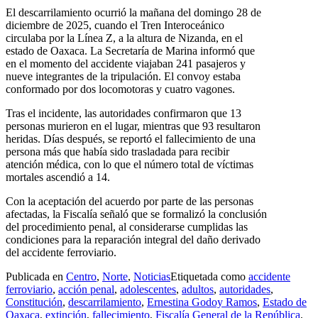
El descarrilamiento ocurrió la mañana del domingo 28 de
diciembre de 2025, cuando el Tren Interoceánico
circulaba por la Línea Z, a la altura de Nizanda, en el
estado de Oaxaca. La Secretaría de Marina informó que
en el momento del accidente viajaban 241 pasajeros y
nueve integrantes de la tripulación. El convoy estaba
conformado por dos locomotoras y cuatro vagones.
Tras el incidente, las autoridades confirmaron que 13
personas murieron en el lugar, mientras que 93 resultaron
heridas. Días después, se reportó el fallecimiento de una
persona más que había sido trasladada para recibir
atención médica, con lo que el número total de víctimas
mortales ascendió a 14.
Con la aceptación del acuerdo por parte de las personas
afectadas, la Fiscalía señaló que se formalizó la conclusión
del procedimiento penal, al considerarse cumplidas las
condiciones para la reparación integral del daño derivado
del accidente ferroviario.
Publicada en
Centro
,
Norte
,
Noticias
Etiquetada como
accidente
ferroviario
,
acción penal
,
adolescentes
,
adultos
,
autoridades
,
Constitución
,
descarrilamiento
,
Ernestina Godoy Ramos
,
Estado de
Oaxaca
,
extinción
,
fallecimiento
,
Fiscalía General de la República
,