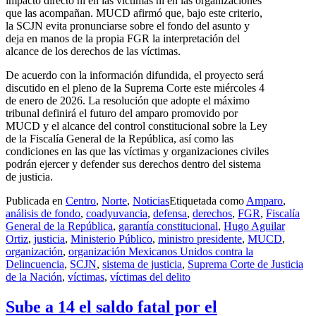
impacto directo ni en las víctimas ni en las organizaciones
que las acompañan. MUCD afirmó que, bajo este criterio,
la SCJN evita pronunciarse sobre el fondo del asunto y
deja en manos de la propia FGR la interpretación del
alcance de los derechos de las víctimas.
De acuerdo con la información difundida, el proyecto será
discutido en el pleno de la Suprema Corte este miércoles 4
de enero de 2026. La resolución que adopte el máximo
tribunal definirá el futuro del amparo promovido por
MUCD y el alcance del control constitucional sobre la Ley
de la Fiscalía General de la República, así como las
condiciones en las que las víctimas y organizaciones civiles
podrán ejercer y defender sus derechos dentro del sistema
de justicia.
Publicada en
Centro
,
Norte
,
Noticias
Etiquetada como
Amparo
,
análisis de fondo
,
coadyuvancia
,
defensa
,
derechos
,
FGR
,
Fiscalía
General de la República
,
garantía constitucional
,
Hugo Aguilar
Ortiz
,
justicia
,
Ministerio Público
,
ministro presidente
,
MUCD
,
organización
,
organización Mexicanos Unidos contra la
Delincuencia
,
SCJN
,
sistema de justicia
,
Suprema Corte de Justicia
de la Nación
,
víctimas
,
víctimas del delito
Sube a 14 el saldo fatal por el