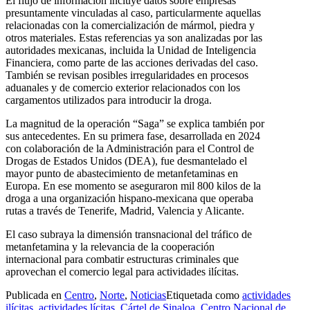
El flujo de información incluye datos sobre empresas
presuntamente vinculadas al caso, particularmente aquellas
relacionadas con la comercialización de mármol, piedra y
otros materiales. Estas referencias ya son analizadas por las
autoridades mexicanas, incluida la Unidad de Inteligencia
Financiera, como parte de las acciones derivadas del caso.
También se revisan posibles irregularidades en procesos
aduanales y de comercio exterior relacionados con los
cargamentos utilizados para introducir la droga.
La magnitud de la operación “Saga” se explica también por
sus antecedentes. En su primera fase, desarrollada en 2024
con colaboración de la Administración para el Control de
Drogas de Estados Unidos (DEA), fue desmantelado el
mayor punto de abastecimiento de metanfetaminas en
Europa. En ese momento se aseguraron mil 800 kilos de la
droga a una organización hispano-mexicana que operaba
rutas a través de Tenerife, Madrid, Valencia y Alicante.
El caso subraya la dimensión transnacional del tráfico de
metanfetamina y la relevancia de la cooperación
internacional para combatir estructuras criminales que
aprovechan el comercio legal para actividades ilícitas.
Publicada en
Centro
,
Norte
,
Noticias
Etiquetada como
actividades
ilícitas
,
actividades lícitas
,
Cártel de Sinaloa
,
Centro Nacional de