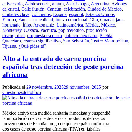
aniversario
,
Adolescencia
,
álbum
,
Alex Ubago
,
Argentina
,
Aviones
de cristal
,
Calle ilusión
,
Cancún
,
celebración
,
Ciudad de México
,
ciudades clave
,
conciertos
,
España
,
español
,
Estados Unidos
,
Europa
,
Fantasía o realidad
,
fuerza emocional
,
Gira
,
Guadalajara
,
homenaje
,
Íñigo Argomaniz
,
Latinoamérica
,
Mérida
,
México
,
Monterrey
,
Oaxaca
,
Pachuca
,
pop melódico
,
producción
discográfica
,
propuesta escénica
,
público mexicano
,
Puebla
,
Queretaro
,
regreso significativo
,
San Sebastián
,
Teatro Metropólitan
,
Tijuana
,
¿Qué pides tú?
Alto a la entrada de carne porcina
española tras detección de peste porcina
africana
Publicada el
29 noviembre, 2025
29 noviembre, 2025
por
CuestionesdePolítica
México activó una medida sanitaria inmediata y suspendió
la importación de carne de cerdo y productos derivados
provenientes de España, luego de que ese país confirmara
dos casos de peste porcina africana (PPA) en jabalíes