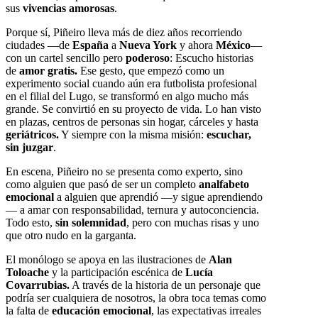
sus
vivencias amorosas
.
Porque sí, Piñeiro lleva más de diez años recorriendo
ciudades —de
España
a
Nueva York
y ahora
México
—
con un cartel sencillo pero
poderoso
: Escucho historias
de
amor gratis.
Ese gesto, que empezó como un
experimento social cuando aún era futbolista profesional
en el filial del Lugo, se transformó en algo mucho más
grande. Se convirtió en su proyecto de vida. Lo han visto
en plazas, centros de personas sin hogar, cárceles y hasta
geriátricos.
Y siempre con la misma misión:
escuchar,
sin juzgar
.
En escena, Piñeiro no se presenta como experto, sino
como alguien que pasó de ser un completo
analfabeto
emocional
a alguien que aprendió —y sigue aprendiendo
— a amar con responsabilidad, ternura y autoconciencia.
Todo esto,
sin solemnidad
, pero con muchas risas y uno
que otro nudo en la garganta.
El monólogo se apoya en las ilustraciones de
Alan
Toloache
y la participación escénica de
Lucía
Covarrubias.
A través de la historia de un personaje que
podría ser cualquiera de nosotros, la obra toca temas como
la falta de
educación emocional
, las expectativas irreales