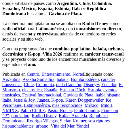
donde artistas de países como
Argentina, Chile, Colombia,
Ecuador, México, España, Estonia, Italia
y
República
Dominicana
buscarán la
Gaviota de Plata.
La cobertura multiplataforma se amplía con
Radio Disney
como
radio oficial
para
Latinoamérica
, con
transmisiones en directo
,
detrás de
escena y entrevistas
, además de contenidos en redes
sociales y su sitio web.
Con una programación que
combina pop latino, balada, urbano,
electrónica
y K-pop, Viña 2026
reafirma su
carácter transversal
y se proyecta como uno de los encuentros musicales más diversos y
esperados del
año.
Publicada en
Centro
,
Entretenimiento
,
Norte
Etiquetada como
Argentina
,
Asskha Sumathra
,
balada
,
Bomba Estéreo
,
carácter
transversal
,
Chile
,
Colombia
,
de la Canción
,
Disney+
,
Ecuador
,
El
Monstruo
,
electrónica
,
España
,
Esteban Düch
,
Estonia
,
eventos
musicales
,
Festival Internacional
,
Gaviota de Plata
,
habla hispana
,
Italia
,
Jesse & Joy
,
Juanes
,
K-pop
,
Karen Doggenweiler
,
Ke
Personajes
,
Latinoamérica
,
más reconocidos
,
México
,
Milo J
,
NMIXX
,
Pablo Chill-E
,
Pastor Rocha
,
Paulo Londra
,
Piare con
“P”
,
pop latino
,
Radio Disney
,
Rafael Araneda
,
República
Dominicana
,
Rodrigo Villegas
,
Stefan Kramer
,
suscriptores
hispanohablantes
,
urbano
,
Viña del Mar
,
Yandel