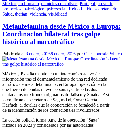
México
,
no humano
,
planteles educativos
,
Portugal
,
prevenir
,
protocolos
,
psicológico
,
psicosocial
,
Reino Unido
,
secretaria de
Salud
,
therian
,
violencia
,
visibilidad
Metanfetamina desde México a Europa:
Coordinación bilateral tras golpe
histórico al narcotráfico
Publicada el
8 enero, 2026
8 enero, 2026
por
CuestionesdePolítica
México y España mantienen un intercambio activo de
información tras el desmantelamiento de una red dedicada
al tráfico de metanfetamina hacia Europa, operación en la
que fueron detenidas nueve personas, entre ellas dos
ciudadanos mexicanos originarios de Jalisco y Sinaloa. Así
lo confirmó el secretario de Seguridad, Omar García
Harfuch, al detallar que la cooperación se fortaleció a partir
de la identificación de los connacionales involucrados.
La acción policial forma parte de la operación “Saga”,
iniciada en 2023 y considerada por las autoridades