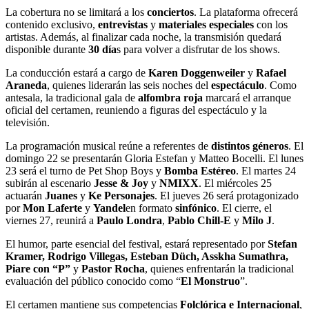
La cobertura no se limitará a los
conciertos
. La plataforma ofrecerá
contenido exclusivo,
entrevistas
y
materiales especiales
con los
artistas. Además, al finalizar cada noche, la transmisión quedará
disponible durante
30 día
s para volver a disfrutar de los shows.
La conducción estará a cargo de
Karen Doggenweiler
y
Rafael
Araneda
, quienes liderarán las seis noches del
espectáculo
. Como
antesala, la tradicional gala de
alfombra roja
marcará el arranque
oficial del certamen, reuniendo a figuras del espectáculo y la
televisión.
La programación musical reúne a referentes de
distintos géneros
. El
domingo 22 se presentarán Gloria Estefan y Matteo Bocelli. El lunes
23 será el turno de Pet Shop Boys y
Bomba Estéreo
. El martes 24
subirán al escenario
Jesse & Joy
y
NMIXX
. El miércoles 25
actuarán
Juanes
y
Ke Personajes
. El jueves 26 será protagonizado
por
Mon Laferte
y
Yandel
en formato
sinfónico
. El cierre, el
viernes 27, reunirá a
Paulo Londra
,
Pablo Chill-E
y
Milo J
.
El humor, parte esencial del festival, estará representado por
Stefan
Kramer, Rodrigo Villegas, Esteban Düch, Asskha Sumathra,
Piare con “P”
y
Pastor Rocha
, quienes enfrentarán la tradicional
evaluación del público conocido como “
El Monstruo
”.
El certamen mantiene sus competencias
Folclórica e Internacional
,