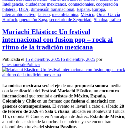
Inteligencia
,
ciudadanos mexicanos
,
connacionales
,
cooperación
bilateral
,
DEA
,
dimensión transnacional
,
España
,
Europa
,
intercambio activo
,
Jalisco
,
metanfetamina
,
México
,
Omar García
Harfuch
,
operación Saga
,
secretario de Seguridad
,
Sinaloa
,
tráfico
Mariachi Elástico: Un festival
internacional con fusion pop – rock al
ritmo de la tradición mexicana
Publicada el
15 diciembre, 2025
16 diciembre, 2025
por
CuestionesdePolítica
La
música mexicana
será el
eje
de una
propuesta sonora
inédita
con la realización del
Festival Mariachi Elástico
, un
encuentro
internacional
que reunirá a
artistas
de
México,
España,
Colombia
y
Chile
en un formato que
fusiona
el
mariachi
con
géneros contemporáneos.
El evento se llevará a cabo el sábado
28
de febrero de 2026
en
Sala Urbana
, ubicada en Boulevard Toluca
115, colonia El Conde, en Naucalpan de Juárez,
Estado de México
,
a partir de las siete de la noche. Los boletos ya se encuentran
disponibles a través del
sistema Passline.