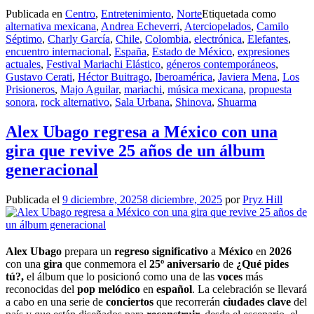
Publicada en
Centro
,
Entretenimiento
,
Norte
Etiquetada como
alternativa mexicana
,
Andrea Echeverri
,
Aterciopelados
,
Camilo
Séptimo
,
Charly García
,
Chile
,
Colombia
,
electrónica
,
Elefantes
,
encuentro internacional
,
España
,
Estado de México
,
expresiones
actuales
,
Festival Mariachi Elástico
,
géneros contemporáneos
,
Gustavo Cerati
,
Héctor Buitrago
,
Iberoamérica
,
Javiera Mena
,
Los
Prisioneros
,
Majo Aguilar
,
mariachi
,
música mexicana
,
propuesta
sonora
,
rock alternativo
,
Sala Urbana
,
Shinova
,
Shuarma
Alex Ubago regresa a México con una
gira que revive 25 años de un álbum
generacional
Publicada el
9 diciembre, 2025
8 diciembre, 2025
por
Pryz Hill
Alex Ubago
prepara un
regreso significativo
a
México
en
2026
con una
gira
que conmemora el
25º aniversario
de
¿Qué pides
tú?,
el álbum que lo posicionó como una de las
voces
más
reconocidas del
pop melódico
en
español
. La celebración se llevará
a cabo en una serie de
conciertos
que recorrerán
ciudades clave
del