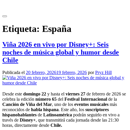
Saltar
al
contenido
Etiqueta:
España
Viña 2026 en vivo por Disney+: Seis
noches de música global y humor desde
Chile
Publicada el
20 febrero, 2026
19 febrero, 2026
por
Pryz Hill
Desde este
domingo 22
y hasta el
viernes 27
de febrero de 2026 se
celebra la edición
número 65
del
Festival Internacional
de la
Canción de Viña del Mar
, uno de los
eventos musicales
más
reconocidos de
habla hispana
. Este año, los
suscriptores
hispanohablantes
de
Latinoamérica
podrán seguirlo en vivo a
través de
Disney+
, que transmitirá cada jornada desde las 21:30
horas, directamente desde
Chile.