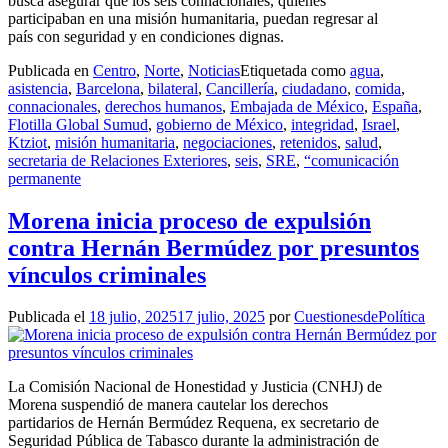
busca asegurar que los seis connacionales, quienes
participaban en una misión humanitaria, puedan regresar al
país con seguridad y en condiciones dignas.
Publicada en
Centro
,
Norte
,
Noticias
Etiquetada como
agua
,
asistencia
,
Barcelona
,
bilateral
,
Cancillería
,
ciudadano
,
comida
,
connacionales
,
derechos humanos
,
Embajada de México
,
España
,
Flotilla Global Sumud
,
gobierno de México
,
integridad
,
Israel
,
Ktziot
,
misión humanitaria
,
negociaciones
,
retenidos
,
salud
,
secretaria de Relaciones Exteriores
,
seis
,
SRE
,
“comunicación
permanente
Morena inicia proceso de expulsión
contra Hernán Bermúdez por presuntos
vínculos criminales
Publicada el
18 julio, 2025
17 julio, 2025
por
CuestionesdePolítica
La Comisión Nacional de Honestidad y Justicia (CNHJ) de
Morena suspendió de manera cautelar los derechos
partidarios de Hernán Bermúdez Requena, ex secretario de
Seguridad Pública de Tabasco durante la administración de