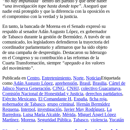
“no hay impunidad”
dentro del partido y que debe haber
“una investigación tope hasta donde tope”.
Aseguró que
nadie está protegido y que la diferencia con la oposición es
el compromiso con la verdad y la justicia.
En tanto, la bancada de Morena en el Senado expresó su
respaldo al senador Adán Augusto López, ex gobernador
de Tabasco durante la gestión de Bermúdez. A través de un
comunicado, los legisladores defendieron la trayectoria del
coordinador parlamentario y afirmaron que ha sido objeto
de una campaña de desprestigio. Destacaron su liderazgo
en el Congreso y su contribución a las reformas de la
Cuarta Transformación, siempre
“apegado a los valores
del movimiento”.
Publicada en
Centro
,
Entretenimiento
,
Norte
,
Noticias
Etiquetada
como
Adán Augusto López
,
aprehensión
,
Brasil
,
Brasilia
,
Cártel de
Jalisco Nueva Generación
,
CJNG
,
CNHJ
,
colectivo Guacamaya
,
Comisión Nacional de Honestidad y Justicia
,
derechos partidarios
,
Ejército Mexicano
,
El Comandante H
,
España
,
ficha roja
,
gobernador de Tabasco
,
grupo criminal
,
Hernán Bermúdez
Requena
,
Interpol
,
investigación
,
Javier May Rodríguez
,
La
Barredora
,
Luisa María Alcalde
,
Mérida
,
Miguel Ángel López
Martínez
,
Morena
,
Seguridad Pública
,
Tabasco
,
violencia
,
Yucatán