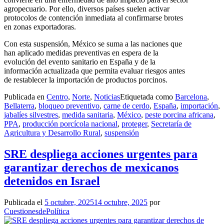
agropecuario. Por ello, diversos países suelen activar
protocolos de contención inmediata al confirmarse brotes
en zonas exportadoras.
Con esta suspensión, México se suma a las naciones que
han aplicado medidas preventivas en espera de la
evolución del evento sanitario en España y de la
información actualizada que permita evaluar riesgos antes
de restablecer la importación de productos porcinos.
Publicada en
Centro
,
Norte
,
Noticias
Etiquetada como
Barcelona
,
Bellaterra
,
bloqueo preventivo
,
carne de cerdo
,
España
,
importación
,
jabalíes silvestres
,
medida sanitaria
,
México
,
peste porcina africana
,
PPA
,
producción porcícola nacional
,
proteger
,
Secretaría de
Agricultura y Desarrollo Rural
,
suspensión
SRE despliega acciones urgentes para
garantizar derechos de mexicanos
detenidos en Israel
Publicada el
5 octubre, 2025
14 octubre, 2025
por
CuestionesdePolítica