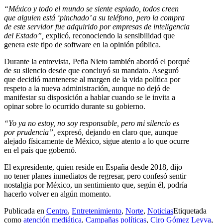
“México y todo el mundo se siente espiado, todos creen
que alguien está ‘pinchado’ a su teléfono, pero la compra
de este servidor fue adquirido por empresas de inteligencia
del Estado”,
explicó, reconociendo la sensibilidad que
genera este tipo de software en la opinión pública.
Durante la entrevista, Peña Nieto también abordó el porqué
de su silencio desde que concluyó su mandato. Aseguró
que decidió mantenerse al margen de la vida política por
respeto a la nueva administración, aunque no dejó de
manifestar su disposición a hablar cuando se le invita a
opinar sobre lo ocurrido durante su gobierno.
“Yo ya no estoy, no soy responsable, pero mi silencio es
por prudencia”,
expresó, dejando en claro que, aunque
alejado físicamente de México, sigue atento a lo que ocurre
en el país que gobernó.
El expresidente, quien reside en España desde 2018, dijo
no tener planes inmediatos de regresar, pero confesó sentir
nostalgia por México, un sentimiento que, según él, podría
hacerlo volver en algún momento.
Publicada en
Centro
,
Entretenimiento
,
Norte
,
Noticias
Etiquetada
como
atención mediática
,
Campañas políticas
,
Ciro Gómez Leyva
,