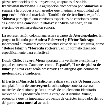
piezas reconocidas de su trayectoria, adaptadas al
sonido
tradicional mexicano
. La agrupación encabezada por
Shuarma
se
sumará a la propuesta con arreglos que integran la emotividad del
pop-rock
ibérico al
mariachi
. También desde
territorio español,
Shinova
participará con versiones especiales de canciones como
“
Te debo una canción”, “Ídolos”
y
“Mirlo blanco
”, en un
ejercicio de reinterpretación sonora.
La representación colombiana estará a cargo de
Aterciopelados
. El
proyecto liderado por
Andrea Echeverri
y
Héctor Buitrago
incorporará al mariachi composiciones clave de su discografía, como
“
Bolero falaz
” y “
Florecita rockera
”, en un formato diseñado
específicamente para el
festival.
Desde
Chile, Javiera Mena
aportará una vertiente electrónica y
pop al encuentro. Canciones como “
Espada”
, “
Luz de piedra de
luna”
y
“Otra era
” serán presentadas en arreglos que combinan
modernidad y tradición
.
El
Festival Mariachi Elástico
se realizará en
Sala Urbana
como
una plataforma de
convergencia cultural
que conecta escenas
musicales de distintos países a través de un elemento identitario
mexicano. La producción corre a cargo de
Artemisa Music
,
promotora que ha impulsado proyectos de carácter innovador dentro
del
panorama musical actual.