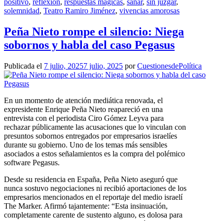
positivo
,
reflexión
,
respuestas mágicas
,
sanar
,
sin juzgar
,
solemnidad
,
Teatro Ramiro Jiménez
,
vivencias amorosas
Peña Nieto rompe el silencio: Niega
sobornos y habla del caso Pegasus
Publicada el
7 julio, 2025
7 julio, 2025
por
CuestionesdePolítica
En un momento de atención mediática renovada, el
expresidente Enrique Peña Nieto reapareció en una
entrevista con el periodista Ciro Gómez Leyva para
rechazar públicamente las acusaciones que lo vinculan con
presuntos sobornos entregados por empresarios israelíes
durante su gobierno. Uno de los temas más sensibles
asociados a estos señalamientos es la compra del polémico
software Pegasus.
Desde su residencia en España, Peña Nieto aseguró que
nunca sostuvo negociaciones ni recibió aportaciones de los
empresarios mencionados en el reportaje del medio israelí
The Marker. Afirmó tajantemente: “Esta insinuación,
completamente carente de sustento alguno, es dolosa para