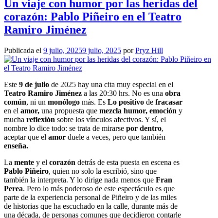
Un viaje con humor por las heridas del
corazón: Pablo Piñeiro en el Teatro
Ramiro Jiménez
Publicada el
9 julio, 2025
9 julio, 2025
por
Pryz Hill
Este
9 de julio
de 2025 hay una cita muy especial en el
Teatro Ramiro Jiménez
a las 20:30 hrs. No es una
obra
común
, ni un
monólogo
más. Es
Lo positivo
de
fracasar
en el
amor,
una propuesta que
mezcla humor, emoción
y
mucha
reflexión
sobre los vínculos afectivos. Y sí, el
nombre lo dice todo: se trata de mirarse
por dentro
,
aceptar que el
amor
duele a veces, pero que también
enseña.
La
mente
y el
corazón
detrás de esta puesta en escena es
Pablo Piñeiro
, quien no solo la escribió, sino que
también la interpreta. Y lo dirige nada menos que
Fran
Perea
. Pero lo más poderoso de este espectáculo es que
parte de la experiencia personal de Piñeiro y de las miles
de historias que ha escuchado en la calle, durante más de
una década, de personas comunes que decidieron contarle