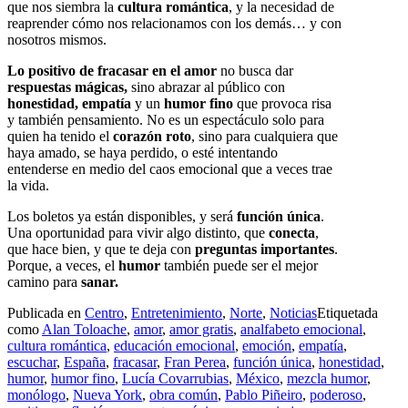
que nos siembra la
cultura romántica
, y la necesidad de
reaprender cómo nos relacionamos con los demás… y con
nosotros mismos.
Lo positivo de fracasar en el amor
no busca dar
respuestas mágicas,
sino abrazar al público con
honestidad, empatía
y un
humor fino
que provoca risa
y también pensamiento. No es un espectáculo solo para
quien ha tenido el
corazón roto
, sino para cualquiera que
haya amado, se haya perdido, o esté intentando
entenderse en medio del caos emocional que a veces trae
la vida.
Los boletos ya están disponibles, y será
función única
.
Una oportunidad para vivir algo distinto, que
conecta
,
que hace bien, y que te deja con
preguntas importantes
.
Porque, a veces, el
humor
también puede ser el mejor
camino para
sanar.
Publicada en
Centro
,
Entretenimiento
,
Norte
,
Noticias
Etiquetada
como
Alan Toloache
,
amor
,
amor gratis
,
analfabeto emocional
,
cultura romántica
,
educación emocional
,
emoción
,
empatía
,
escuchar
,
España
,
fracasar
,
Fran Perea
,
función única
,
honestidad
,
humor
,
humor fino
,
Lucía Covarrubias
,
México
,
mezcla humor
,
monólogo
,
Nueva York
,
obra común
,
Pablo Piñeiro
,
poderoso
,