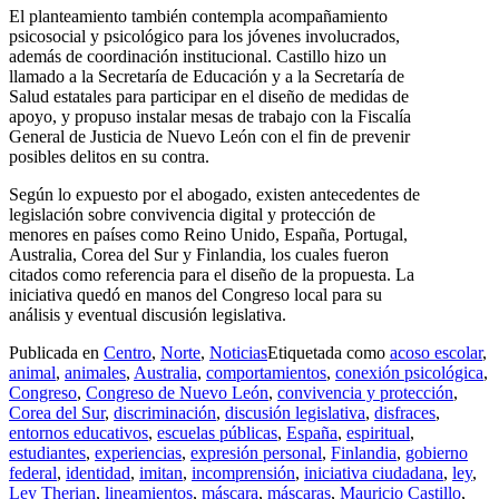
El planteamiento también contempla acompañamiento
psicosocial y psicológico para los jóvenes involucrados,
además de coordinación institucional. Castillo hizo un
llamado a la Secretaría de Educación y a la Secretaría de
Salud estatales para participar en el diseño de medidas de
apoyo, y propuso instalar mesas de trabajo con la Fiscalía
General de Justicia de Nuevo León con el fin de prevenir
posibles delitos en su contra.
Según lo expuesto por el abogado, existen antecedentes de
legislación sobre convivencia digital y protección de
menores en países como Reino Unido, España, Portugal,
Australia, Corea del Sur y Finlandia, los cuales fueron
citados como referencia para el diseño de la propuesta. La
iniciativa quedó en manos del Congreso local para su
análisis y eventual discusión legislativa.
Publicada en
Centro
,
Norte
,
Noticias
Etiquetada como
acoso escolar
,
animal
,
animales
,
Australia
,
comportamientos
,
conexión psicológica
,
Congreso
,
Congreso de Nuevo León
,
convivencia y protección
,
Corea del Sur
,
discriminación
,
discusión legislativa
,
disfraces
,
entornos educativos
,
escuelas públicas
,
España
,
espiritual
,
estudiantes
,
experiencias
,
expresión personal
,
Finlandia
,
gobierno
federal
,
identidad
,
imitan
,
incomprensión
,
iniciativa ciudadana
,
ley
,
Ley Therian
,
lineamientos
,
máscara
,
máscaras
,
Mauricio Castillo
,