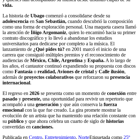
vida.
La historia de
Ubago
comenzó a consolidarse desde su
adolescencia
en
San Sebastián,
cuando descubrió la composición
como una forma de exploración personal. Una maqueta casera llamó
la atención de
Íñigo Argomaniz
, quien lo encaminó hacia su primer
contrato discográfico y lo llevó a abandonar los estudios
universitarios para dedicarse por completo a la música. El
lanzamiento de
¿Qué pides tú?
en 2001 marcó el inicio de una
carrera que consiguió múltiples premios y el reconocimiento de
audiencias de
México, Chile, Argentina
y
España.
A lo largo de
los años, el cantautor continuó expandiendo su propuesta con discos
como
Fantasía
o
realidad, Aviones de cristal
y
Calle ilusión
,
además de
proyectos colaborativos
que reforzaron su
presencia
internacional
.
El regreso en
2026
se presenta como un momento de
conexión
entre
pasado
y
presente,
una oportunidad para revivir un repertorio que
acompañó a una
generación
y que aún conserva la
fuerza
emocional
con la que fue creado. La gira promete mostrar la
evolución de un artista que ha mantenido una relación constante con
su
público
y que ahora celebra un cuarto de siglo de
historias
convertidas en
canciones.
Publicada en
Centro
,
Entretenimiento
,
Norte
Etiquetada como
25º