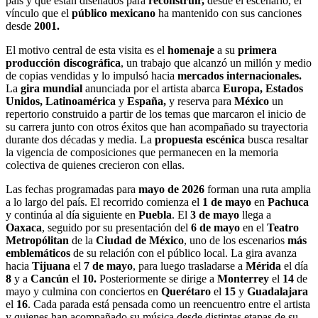
país y que están diseñados para
reconstruir,
desde el escenario, el
vínculo que el
público mexicano
ha mantenido con sus canciones
desde
2001.
El motivo central de esta visita es el
homenaje
a su
primera
producción discográfica
, un trabajo que alcanzó un millón y medio
de copias vendidas y lo impulsó hacia
mercados internacionales.
La
gira mundial
anunciada por el artista abarca
Europa, Estados
Unidos, Latinoamérica
y
España,
y reserva para
México
un
repertorio construido a partir de los temas que marcaron el inicio de
su carrera junto con otros éxitos que han acompañado su trayectoria
durante dos décadas y media. La
propuesta escénica
busca resaltar
la vigencia de composiciones que permanecen en la memoria
colectiva de quienes crecieron con ellas.
Las fechas programadas para
mayo de 2026
forman una ruta amplia
a lo largo del país. El recorrido comienza el
1 de mayo
en
Pachuca
y continúa al día siguiente en
Puebla
. El
3 de mayo
llega a
Oaxaca
, seguido por su presentación del
6 de mayo
en el
Teatro
Metropólitan
de la
Ciudad de México
, uno de los escenarios
más
emblemáticos
de su relación con el público local. La gira avanza
hacia
Tijuana
el
7 de mayo
, para luego trasladarse a
Mérida
el día
8
y a
Cancún
el
10.
Posteriormente se dirige a
Monterrey
el
14
de
mayo y culmina con conciertos en
Querétaro
el
15
y
Guadalajara
el
16
. Cada parada está pensada como un reencuentro entre el artista
y quienes han acompañado su música desde distintas etapas de su