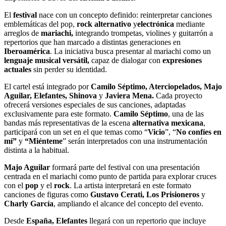
El
festival
nace con un concepto definido: reinterpretar canciones
emblemáticas del pop,
rock alternativo
y
electrónica
mediante
arreglos de
mariachi,
integrando trompetas, violines y guitarrón a
repertorios que han marcado a distintas generaciones en
Iberoamérica
. La iniciativa busca presentar al mariachi como un
lenguaje musical versátil,
capaz de dialogar con
expresiones
actuales
sin perder su identidad.
El cartel está integrado por
Camilo Séptimo, Aterciopelados, Majo
Aguilar, Elefantes, Shinova
y
Javiera Mena.
Cada proyecto
ofrecerá versiones especiales de sus canciones, adaptadas
exclusivamente para este formato.
Camilo Séptimo
, una de las
bandas más representativas de la escena
alternativa mexicana
,
participará con un set en el que temas como “
Vicio
”, “
No confíes en
mí”
y
“Miénteme
” serán interpretados con una instrumentación
distinta a la habitual.
Majo Aguilar
formará parte del festival con una presentación
centrada en el mariachi como punto de partida para explorar cruces
con el
pop
y el
rock
. La artista interpretará en este formato
canciones de figuras como
Gustavo Cerati, Los Prisioneros
y
Charly García
,
ampliando el alcance del concepto del evento.
Desde
España, Elefantes
llegará con un repertorio que incluye