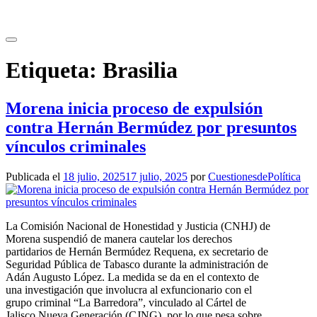
Saltar
al
contenido
Etiqueta:
Brasilia
Morena inicia proceso de expulsión
contra Hernán Bermúdez por presuntos
vínculos criminales
Publicada el
18 julio, 2025
17 julio, 2025
por
CuestionesdePolítica
La Comisión Nacional de Honestidad y Justicia (CNHJ) de
Morena suspendió de manera cautelar los derechos
partidarios de Hernán Bermúdez Requena, ex secretario de
Seguridad Pública de Tabasco durante la administración de
Adán Augusto López. La medida se da en el contexto de
una investigación que involucra al exfuncionario con el
grupo criminal “La Barredora”, vinculado al Cártel de
Jalisco Nueva Generación (CJNG), por lo que pesa sobre