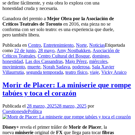
se define fácilmente, y esta obra lo explora con una
honestidad cruda y necesaria.
Ganadora del premio a
Mejor Obra por la Asociación de
Críticos Teatrales de Toronto
en 2016, esta pieza no se
conforma con ser solo teatro: es una experiencia que duele,
pero también libera.
Publicada en
Centro
,
Entretenimiento
,
Norte
,
Noticias
Etiquetada
como
22 de junio
,
28 mayo
,
Amy Nostbakken
,
Asociación de
Críticos Teatrales
,
Centro Cultural del Bosque
,
domingo
,
honestidad
,
Las dos Cassandras
,
Majo Pérez
,
miércoles
,
movimiento
,
muerte
,
Norah Sadava
,
poderosa
,
Sala Xavier
Villaurrutia
,
segunda temporada
,
teatro físico
,
viaje
,
Vicky Araico
Morir de Placer: La miniserie que rompe
tabúes y toca el corazón
Publicada el
28 marzo, 2025
28 marzo, 2025
por
CuestionesdePolítica
Disney+
revela el primer tráiler de
Morir de Placer
, la
nueva
miniserie
original de
FX
que llega para tocar
fibras