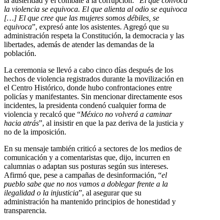
la austeridad y el combate a la corrupción. “
El que convoca
la violencia se equivoca. El que alienta al odio se equivoca
[…] El que cree que las mujeres somos débiles, se
equivoca
”, expresó ante los asistentes. Agregó que su
administración respeta la Constitución, la democracia y las
libertades, además de atender las demandas de la
población.
La ceremonia se llevó a cabo cinco días después de los
hechos de violencia registrados durante la movilización en
el Centro Histórico, donde hubo confrontaciones entre
policías y manifestantes. Sin mencionar directamente esos
incidentes, la presidenta condenó cualquier forma de
violencia y recalcó que “
México no volverá a caminar
hacia atrás
”, al insistir en que la paz deriva de la justicia y
no de la imposición.
En su mensaje también criticó a sectores de los medios de
comunicación y a comentaristas que, dijo, incurren en
calumnias o adaptan sus posturas según sus intereses.
Afirmó que, pese a campañas de desinformación, “
el
pueblo sabe que no nos vamos a doblegar frente a la
ilegalidad o la injusticia
”, al asegurar que su
administración ha mantenido principios de honestidad y
transparencia.