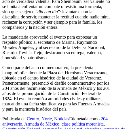
acto de verdadera valentía. Para Sheinbaum, ser valiente no
se limita a enfrentar un combate o resistir una tormenta,
sino que se ejerce “
día con día
”: levantarse con la
disciplina de servir, mantener la rectitud cuando nadie mira,
rechazar la corrupción y ser ejemplo para la familia, los
compañeros y la nación entera.
La mandataria aprovechó el evento para expresar un
respaldo público al secretario de Marina, Raymundo
Morales Ángeles, y al secretario de la Defensa Nacional,
Ricardo Trevilla Trejo, destacando su entrega, valentía,
honestidad y patriotismo.
Como parte del acto conmemorativo, la presidenta
inauguró oficialmente la Plaza del Heroísmo Veracruzano,
ubicada en el centro histórico de la ciudad de Veracruz.
Posteriormente, presenció el desfile conmemorativo por los
204 años del nacimiento de la Armada de México y los 201
años de la promulgación de la Constitución Federal de
1824. El evento reunió a autoridades civiles y militares,
marcando una fecha significativa para las Fuerzas Armadas
y para la memoria histórica del país.
Publicada en
Centro
,
Norte
,
Noticias
Etiquetada como
204
aniversario
,
Armada de México
,
clase política morenista
,