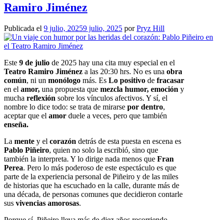
Ramiro Jiménez
Publicada el
9 julio, 2025
9 julio, 2025
por
Pryz Hill
Este
9 de julio
de 2025 hay una cita muy especial en el
Teatro Ramiro Jiménez
a las 20:30 hrs. No es una
obra
común
, ni un
monólogo
más. Es
Lo positivo
de
fracasar
en el
amor,
una propuesta que
mezcla humor, emoción
y
mucha
reflexión
sobre los vínculos afectivos. Y sí, el
nombre lo dice todo: se trata de mirarse
por dentro
,
aceptar que el
amor
duele a veces, pero que también
enseña.
La
mente
y el
corazón
detrás de esta puesta en escena es
Pablo Piñeiro
, quien no solo la escribió, sino que
también la interpreta. Y lo dirige nada menos que
Fran
Perea
. Pero lo más poderoso de este espectáculo es que
parte de la experiencia personal de Piñeiro y de las miles
de historias que ha escuchado en la calle, durante más de
una década, de personas comunes que decidieron contarle
sus
vivencias amorosas
.
Porque sí, Piñeiro lleva más de diez años recorriendo