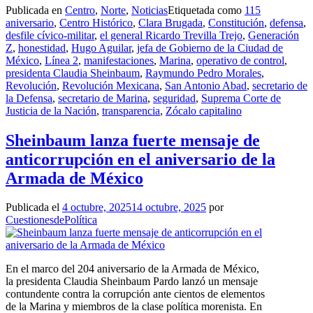
Publicada en
Centro
,
Norte
,
Noticias
Etiquetada como
115
aniversario
,
Centro Histórico
,
Clara Brugada
,
Constitución
,
defensa
,
desfile cívico-militar
,
el general Ricardo Trevilla Trejo
,
Generación
Z
,
honestidad
,
Hugo Aguilar
,
jefa de Gobierno de la Ciudad de
México
,
Línea 2
,
manifestaciones
,
Marina
,
operativo de control
,
presidenta Claudia Sheinbaum
,
Raymundo Pedro Morales
,
Revolución
,
Revolución Mexicana
,
San Antonio Abad
,
secretario de
la Defensa
,
secretario de Marina
,
seguridad
,
Suprema Corte de
Justicia de la Nación
,
transparencia
,
Zócalo capitalino
Sheinbaum lanza fuerte mensaje de
anticorrupción en el aniversario de la
Armada de México
Publicada el
4 octubre, 2025
14 octubre, 2025
por
CuestionesdePolítica
En el marco del 204 aniversario de la Armada de México,
la presidenta Claudia Sheinbaum Pardo lanzó un mensaje
contundente contra la corrupción ante cientos de elementos
de la Marina y miembros de la clase política morenista. En