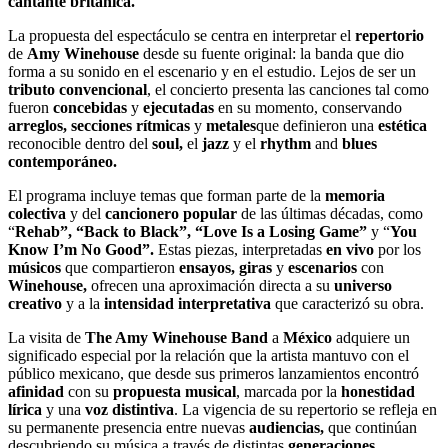
cantante británica.
La propuesta del espectáculo se centra en interpretar el
repertorio
de
Amy Winehouse
desde su fuente original: la banda que dio
forma a su sonido en el escenario y en el estudio. Lejos de ser un
tributo convencional
, el concierto presenta las canciones tal como
fueron
concebidas
y
ejecutadas
en su momento, conservando
arreglos, secciones rítmicas
y
metales
que definieron una
estética
reconocible dentro del
soul,
el
jazz
y el
rhythm
and
blues
contemporáneo.
El programa incluye temas que forman parte de la
memoria
colectiva
y del
cancionero popular
de las últimas décadas, como
“
Rehab”, “Back to Black”, “Love Is a Losing Game”
y “
You
Know I’m No Good”.
Estas piezas, interpretadas
en vivo
por los
músicos
que compartieron
ensayos, giras
y
escenarios
con
Winehouse,
ofrecen una aproximación directa a su
universo
creativo
y a la
intensidad interpretativa
que caracterizó su obra.
La visita de
The Amy Winehouse Band
a
México
adquiere un
significado especial por la relación que la artista mantuvo con el
público mexicano, que desde sus primeros lanzamientos encontró
afinidad
con su
propuesta musical
, marcada por la
honestidad
lírica
y una
voz distintiva
. La vigencia de su repertorio se refleja en
su permanente presencia entre nuevas
audiencias,
que continúan
descubriendo su música a través de distintas
generaciones.