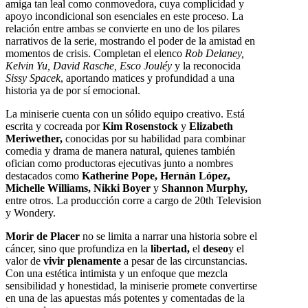
amiga tan leal como conmovedora, cuya complicidad y
apoyo incondicional son esenciales en este proceso. La
relación entre ambas se convierte en uno de los pilares
narrativos de la serie, mostrando el poder de la amistad en
momentos de crisis. Completan el elenco
Rob Delaney,
Kelvin Yu, David Rasche, Esco Jouléy
y la reconocida
Sissy Spacek
, aportando matices y profundidad a una
historia ya de por sí emocional.
La miniserie cuenta con un sólido equipo creativo. Está
escrita y cocreada por
Kim Rosenstock
y
Elizabeth
Meriwether,
conocidas por su habilidad para combinar
comedia y drama de manera natural, quienes también
ofician como productoras ejecutivas junto a nombres
destacados como
Katherine Pope, Hernán López,
Michelle Williams, Nikki Boyer
y
Shannon Murphy,
entre otros. La producción corre a cargo de 20th Television
y Wondery.
Morir de Placer
no se limita a narrar una historia sobre el
cáncer, sino que profundiza en la
libertad,
el
deseo
y el
valor de
vivir plenamente
a pesar de las circunstancias.
Con una estética intimista y un enfoque que mezcla
sensibilidad y honestidad, la miniserie promete convertirse
en una de las apuestas más potentes y comentadas de la