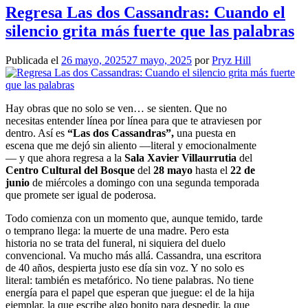
Regresa Las dos Cassandras: Cuando el
silencio grita más fuerte que las palabras
Publicada el
26 mayo, 2025
27 mayo, 2025
por
Pryz Hill
Hay obras que no solo se ven… se sienten. Que no
necesitas entender línea por línea para que te atraviesen por
dentro. Así es
“Las dos Cassandras”,
una puesta en
escena que me dejó sin aliento —literal y emocionalmente
— y que ahora regresa a la
Sala Xavier Villaurrutia
del
Centro Cultural del Bosque
del
28 mayo
hasta el
22 de
junio
de miércoles a domingo con una segunda temporada
que promete ser igual de poderosa.
Todo comienza con un momento que, aunque temido, tarde
o temprano llega: la muerte de una madre. Pero esta
historia no se trata del funeral, ni siquiera del duelo
convencional. Va mucho más allá. Cassandra, una escritora
de 40 años, despierta justo ese día sin voz. Y no solo es
literal: también es metafórico. No tiene palabras. No tiene
energía para el papel que esperan que juegue: el de la hija
ejemplar, la que escribe algo bonito para despedir, la que