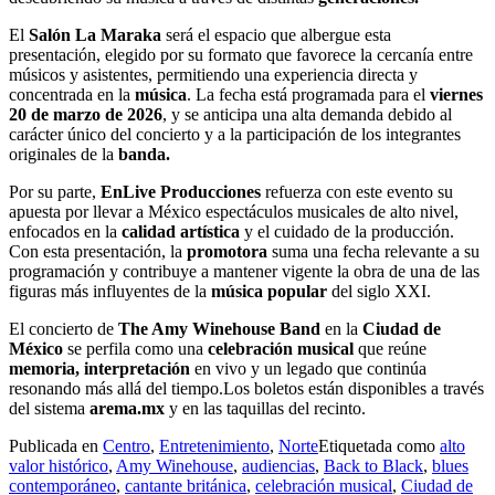
El
Salón La Maraka
será el espacio que albergue esta
presentación, elegido por su formato que favorece la cercanía entre
músicos y asistentes, permitiendo una experiencia directa y
concentrada en la
música
. La fecha está programada para el
viernes
20 de marzo de 2026
, y se anticipa una alta demanda debido al
carácter único del concierto y a la participación de los integrantes
originales de la
banda.
Por su parte,
EnLive Producciones
refuerza con este evento su
apuesta por llevar a México espectáculos musicales de alto nivel,
enfocados en la
calidad artística
y el cuidado de la producción.
Con esta presentación, la
promotora
suma una fecha relevante a su
programación y contribuye a mantener vigente la obra de una de las
figuras más influyentes de la
música popular
del siglo XXI.
El concierto de
The Amy Winehouse Band
en la
Ciudad de
México
se perfila como una
celebración musical
que reúne
memoria, interpretación
en vivo y un legado que continúa
resonando más allá del tiempo.Los boletos están disponibles a través
del sistema
arema.mx
y en las taquillas del recinto.
Publicada en
Centro
,
Entretenimiento
,
Norte
Etiquetada como
alto
valor histórico
,
Amy Winehouse
,
audiencias
,
Back to Black
,
blues
contemporáneo
,
cantante británica
,
celebración musical
,
Ciudad de