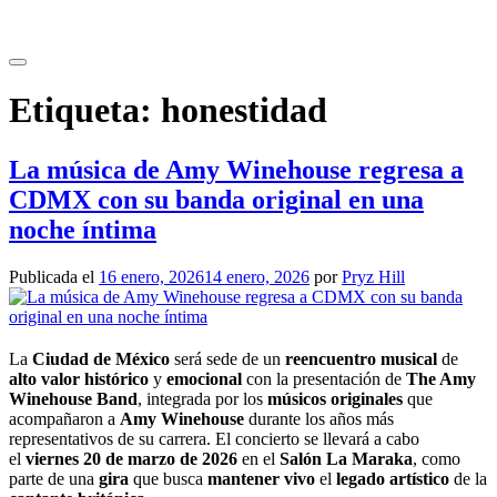
Saltar
al
contenido
Etiqueta:
honestidad
La música de Amy Winehouse regresa a
CDMX con su banda original en una
noche íntima
Publicada el
16 enero, 2026
14 enero, 2026
por
Pryz Hill
La
Ciudad de México
será sede de un
reencuentro musical
de
alto valor histórico
y
emocional
con la presentación de
The Amy
Winehouse Band
, integrada por los
músicos originales
que
acompañaron a
Amy Winehouse
durante los años más
representativos de su carrera. El concierto se llevará a cabo
el
viernes 20 de marzo de 2026
en el
Salón La Maraka
, como
parte de una
gira
que busca
mantener vivo
el
legado artístico
de la