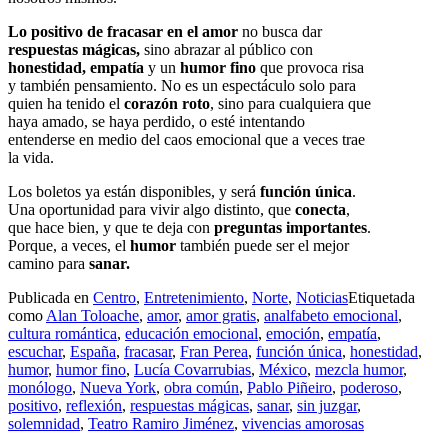
Lo positivo de fracasar en el amor
no busca dar
respuestas mágicas,
sino abrazar al público con
honestidad, empatía
y un
humor fino
que provoca risa
y también pensamiento. No es un espectáculo solo para
quien ha tenido el
corazón roto
, sino para cualquiera que
haya amado, se haya perdido, o esté intentando
entenderse en medio del caos emocional que a veces trae
la vida.
Los boletos ya están disponibles, y será
función única
.
Una oportunidad para vivir algo distinto, que
conecta
,
que hace bien, y que te deja con
preguntas importantes
.
Porque, a veces, el
humor
también puede ser el mejor
camino para
sanar.
Publicada en
Centro
,
Entretenimiento
,
Norte
,
Noticias
Etiquetada
como
Alan Toloache
,
amor
,
amor gratis
,
analfabeto emocional
,
cultura romántica
,
educación emocional
,
emoción
,
empatía
,
escuchar
,
España
,
fracasar
,
Fran Perea
,
función única
,
honestidad
,
humor
,
humor fino
,
Lucía Covarrubias
,
México
,
mezcla humor
,
monólogo
,
Nueva York
,
obra común
,
Pablo Piñeiro
,
poderoso
,
positivo
,
reflexión
,
respuestas mágicas
,
sanar
,
sin juzgar
,
solemnidad
,
Teatro Ramiro Jiménez
,
vivencias amorosas