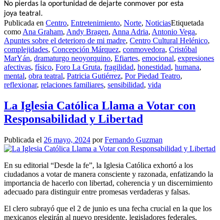
No pierdas la oportunidad de dejarte conmover por esta
joya teatral.
Publicada en
Centro
,
Entretenimiento
,
Norte
,
Noticias
Etiquetada
como
Ana Graham
,
Andy Bragen
,
Anna Adria
,
Antonio Vega
,
Apuntes sobre el deterioro de mi madre
,
Centro Cultural Helénico
,
complejidades
,
Concepción Márquez
,
conmovedora
,
Cristóbal
MarYán
,
dramaturgo neoyorquino
,
Efiartes
,
emocional
,
expresiones
afectivas
,
físico
,
Foro La Gruta
,
fragilidad
,
honestidad
,
humana
,
mental
,
obra teatral
,
Patricia Gutiérrez
,
Por Piedad Teatro
,
reflexionar
,
relaciones familiares
,
sensibilidad
,
vida
La Iglesia Católica Llama a Votar con
Responsabilidad y Libertad
Publicada el
26 mayo, 2024
por
Fernando Guzman
En su editorial “Desde la fe”, la Iglesia Católica exhortó a los
ciudadanos a votar de manera consciente y razonada, enfatizando la
importancia de hacerlo con libertad, coherencia y un discernimiento
adecuado para distinguir entre promesas verdaderas y falsas.
El clero subrayó que el 2 de junio es una fecha crucial en la que los
mexicanos elegirán al nuevo presidente, legisladores federales,