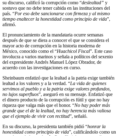
su discurso, calificó la corrupción como “
deslealtad”
y
sostuvo que no debe tener cabida en las instituciones del
país. “
Por eso debe sancionarse con firmeza y al mismo
tiempo enaltecer la honestidad como principio de vida
”,
afirmó.
El pronunciamiento de la mandataria ocurre semanas
después de que se diera a conocer el que se considera el
mayor acto de corrupción en la historia moderna de
México, conocido como el “
Huachicol Fiscal
”. Este caso
involucra a varios marinos y señala a políticos del sexenio
del expresidente Andrés Manuel López Obrador, de
acuerdo con las investigaciones en curso.
Sheinbaum enfatizó que la lealtad a la patria exige también
lealtad a los valores y a la verdad. “
La vida de quienes
servimos al pueblo y a la patria exige valores profundos,
no lujos superfluos
”, aseguró en su mensaje. Enfatizó que
el dinero producto de la corrupción es fútil y que no hay
riqueza que valga más que el honor. “
No hay poder más
grande que el de la lealtad, no hay herencia más valiosa
que el ejemplo de vivir con rectitud
”, señaló.
En su discurso, la presidenta también pidió “
honrar la
honestidad como principio de vida
”, calificándolo como un