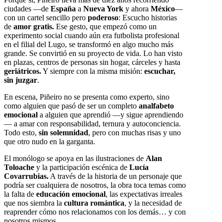
ciudades —de
España
a
Nueva York
y ahora
México
—
con un cartel sencillo pero
poderoso
: Escucho historias
de
amor gratis.
Ese gesto, que empezó como un
experimento social cuando aún era futbolista profesional
en el filial del Lugo, se transformó en algo mucho más
grande. Se convirtió en su proyecto de vida. Lo han visto
en plazas, centros de personas sin hogar, cárceles y hasta
geriátricos.
Y siempre con la misma misión:
escuchar,
sin juzgar
.
En escena, Piñeiro no se presenta como experto, sino
como alguien que pasó de ser un completo
analfabeto
emocional
a alguien que aprendió —y sigue aprendiendo
— a amar con responsabilidad, ternura y autoconciencia.
Todo esto,
sin solemnidad
, pero con muchas risas y uno
que otro nudo en la garganta.
El monólogo se apoya en las ilustraciones de
Alan
Toloache
y la participación escénica de
Lucía
Covarrubias.
A través de la historia de un personaje que
podría ser cualquiera de nosotros, la obra toca temas como
la falta de
educación emocional
, las expectativas irreales
que nos siembra la
cultura romántica
, y la necesidad de
reaprender cómo nos relacionamos con los demás… y con
nosotros mismos.