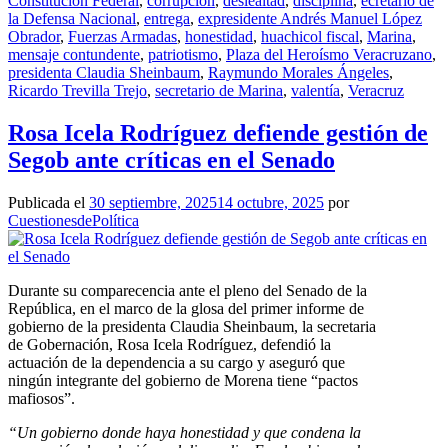
Constitución Federal
,
corrupción
,
deslealtad
,
disciplina
,
ecretario de
la Defensa Nacional
,
entrega
,
expresidente Andrés Manuel López
Obrador
,
Fuerzas Armadas
,
honestidad
,
huachicol fiscal
,
Marina
,
mensaje contundente
,
patriotismo
,
Plaza del Heroísmo Veracruzano
,
presidenta Claudia Sheinbaum
,
Raymundo Morales Ángeles
,
Ricardo Trevilla Trejo
,
secretario de Marina
,
valentía
,
Veracruz
Rosa Icela Rodríguez defiende gestión de
Segob ante críticas en el Senado
Publicada el
30 septiembre, 2025
14 octubre, 2025
por
CuestionesdePolítica
Durante su comparecencia ante el pleno del Senado de la
República, en el marco de la glosa del primer informe de
gobierno de la presidenta Claudia Sheinbaum, la secretaria
de Gobernación, Rosa Icela Rodríguez, defendió la
actuación de la dependencia a su cargo y aseguró que
ningún integrante del gobierno de Morena tiene “pactos
mafiosos”.
“Un gobierno donde haya honestidad y que condena la