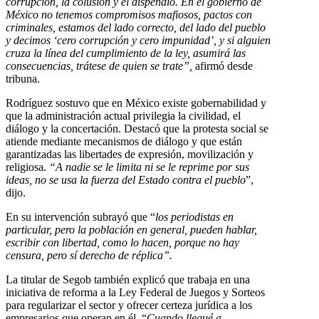
corrupción, la colusión y el dispendio. En el gobierno de
México no tenemos compromisos mafiosos, pactos con
criminales, estamos del lado correcto, del lado del pueblo
y decimos ‘cero corrupción y cero impunidad’, y si alguien
cruza la línea del cumplimiento de la ley, asumirá las
consecuencias, trátese de quien se trate”,
afirmó desde
tribuna.
Rodríguez sostuvo que en México existe gobernabilidad y
que la administración actual privilegia la civilidad, el
diálogo y la concertación. Destacó que la protesta social se
atiende mediante mecanismos de diálogo y que están
garantizadas las libertades de expresión, movilización y
religiosa.
“A nadie se le limita ni se le reprime por sus
ideas, no se usa la fuerza del Estado contra el pueblo
”,
dijo.
En su intervención subrayó que “
los periodistas en
particular, pero la población en general, pueden hablar,
escribir con libertad, como lo hacen, porque no hay
censura, pero sí derecho de réplica”.
La titular de Segob también explicó que trabaja en una
iniciativa de reforma a la Ley Federal de Juegos y Sorteos
para regularizar el sector y ofrecer certeza jurídica a los
empresarios que operan en él. “
Cuando llegué a