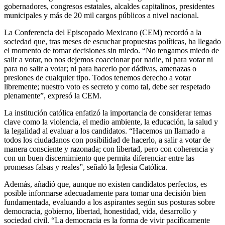
gobernadores, congresos estatales, alcaldes capitalinos, presidentes
municipales y más de 20 mil cargos públicos a nivel nacional.
La Conferencia del Episcopado Mexicano (CEM) recordó a la
sociedad que, tras meses de escuchar propuestas políticas, ha llegado
el momento de tomar decisiones sin miedo. “No tengamos miedo de
salir a votar, no nos dejemos coaccionar por nadie, ni para votar ni
para no salir a votar; ni para hacerlo por dádivas, amenazas o
presiones de cualquier tipo. Todos tenemos derecho a votar
libremente; nuestro voto es secreto y como tal, debe ser respetado
plenamente”, expresó la CEM.
La institución católica enfatizó la importancia de considerar temas
clave como la violencia, el medio ambiente, la educación, la salud y
la legalidad al evaluar a los candidatos. “Hacemos un llamado a
todos los ciudadanos con posibilidad de hacerlo, a salir a votar de
manera consciente y razonada; con libertad, pero con coherencia y
con un buen discernimiento que permita diferenciar entre las
promesas falsas y reales”, señaló la Iglesia Católica.
Además, añadió que, aunque no existen candidatos perfectos, es
posible informarse adecuadamente para tomar una decisión bien
fundamentada, evaluando a los aspirantes según sus posturas sobre
democracia, gobierno, libertad, honestidad, vida, desarrollo y
sociedad civil. “La democracia es la forma de vivir pacíficamente