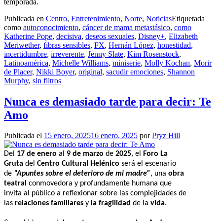
temporada.
Publicada en
Centro
,
Entretenimiento
,
Norte
,
Noticias
Etiquetada
como
autoconocimiento
,
cáncer de mama metastásico
,
como
Katherine Pope
,
decisiva
,
deseos sexuales
,
Disney+
,
Elizabeth
Meriwether
,
fibras sensibles
,
FX
,
Hernán López
,
honestidad
,
incertidumbre
,
irreverente
,
Jenny Slate
,
Kim Rosenstock
,
Latinoamérica
,
Michelle Williams
,
miniserie
,
Molly Kochan
,
Morir
de Placer
,
Nikki Boyer
,
original
,
sacudir emociones
,
Shannon
Murphy
,
sin filtros
Nunca es demasiado tarde para decir: Te
Amo
Publicada el
15 enero, 2025
16 enero, 2025
por
Pryz Hill
Del
17 de enero
al
9 de marzo
de
2025
, el
Foro La
Gruta
del
Centro Cultural Helénico
será el escenario
de
“Apuntes sobre el deterioro de mi madre”
, una
obra
teatral
conmovedora y profundamente humana que
invita al público a reflexionar sobre las complejidades de
las
relaciones familiares
y
la fragilidad
de la
vida
.