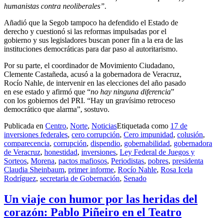
humanistas contra neoliberales”.
Añadió que la Segob tampoco ha defendido el Estado de
derecho y cuestionó si las reformas impulsadas por el
gobierno y sus legisladores buscan poner fin a la era de las
instituciones democráticas para dar paso al autoritarismo.
Por su parte, el coordinador de Movimiento Ciudadano,
Clemente Castañeda, acusó a la gobernadora de Veracruz,
Rocío Nahle, de intervenir en las elecciones del año pasado
en ese estado y afirmó que “
no hay ninguna diferencia
”
con los gobiernos del PRI. “Hay un gravísimo retroceso
democrático que alarma”, sostuvo.
Publicada en
Centro
,
Norte
,
Noticias
Etiquetada como
17 de
inversiones federales
,
cero corrupción
,
Cero impunidad
,
colusión
,
comparecencia
,
corrupción
,
dispendio
,
gobernabilidad
,
gobernadora
de Veracruz
,
honestidad
,
inversiones
,
Ley Federal de Juegos y
Sorteos
,
Morena
,
pactos mafiosos
,
Periodistas
,
pobres
,
presidenta
Claudia Sheinbaum
,
primer informe
,
Rocío Nahle
,
Rosa Icela
Rodríguez
,
secretaria de Gobernación
,
Senado
Un viaje con humor por las heridas del
corazón: Pablo Piñeiro en el Teatro