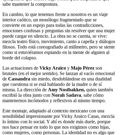
sabe mantener la compostura.
En cambio, lo que tenemos frente a nosotros es un viaje
interior caótico, un monólogo fragmentado que se
convierte en un espejo para todas las contradicciones,
emociones confusas y preguntas sin resolver que una mujer
puede cargar en silencio. La obra no se cuenta, se vive:
mezcla teatro físico, movimiento, canto a capella y diálogos
filosos. Todo está coreografiado al milímetro, pero se siente
como si estuviéramos espiando en la mente de alguien al
borde del colapso.
Las actuaciones de
Vicky Araico
y
Majo Pérez
son
brutales (en el mejor sentido). Se lanzan al vacío emocional
de
Cassandra
sin miedo, desdoblándose en una dualidad
que cuestiona si se está hablando de la madre o de sí
misma. La dirección de
Amy Nostbakken,
quien también
escribió la obra junto con
Norah Sadava
, sabe cómo
mantenernos incómodos y reflexivos al mismo tiempo.
Este montaje, adaptado al contexto mexicano con una
sensibilidad impresionante por Vicky Araico Casas, mezcla
lo íntimo con lo social. Y ahí es donde más duele, porque
nos hace pensar en todo lo que nos exigimos como hijas,
como mujeres, como personas. La identidad no es algo que