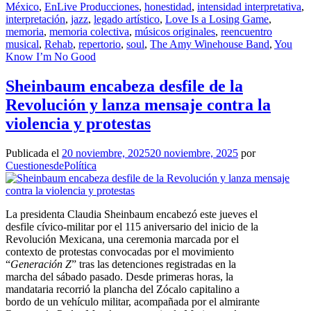
México
,
EnLive Producciones
,
honestidad
,
intensidad interpretativa
,
interpretación
,
jazz
,
legado artístico
,
Love Is a Losing Game
,
memoria
,
memoria colectiva
,
músicos originales
,
reencuentro
musical
,
Rehab
,
repertorio
,
soul
,
The Amy Winehouse Band
,
You
Know I’m No Good
Sheinbaum encabeza desfile de la
Revolución y lanza mensaje contra la
violencia y protestas
Publicada el
20 noviembre, 2025
20 noviembre, 2025
por
CuestionesdePolítica
La presidenta Claudia Sheinbaum encabezó este jueves el
desfile cívico-militar por el 115 aniversario del inicio de la
Revolución Mexicana, una ceremonia marcada por el
contexto de protestas convocadas por el movimiento
“
Generación Z
” tras las detenciones registradas en la
marcha del sábado pasado. Desde primeras horas, la
mandataria recorrió la plancha del Zócalo capitalino a
bordo de un vehículo militar, acompañada por el almirante