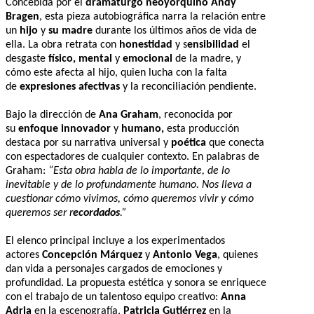
Concebida por el
dramaturgo neoyorquino Andy
Bragen
, esta pieza autobiográfica narra la relación entre
un
hijo
y
su madre
durante los últimos años de vida de
ella. La obra retrata con
honestidad
y s
ensibilidad
el
desgaste
físico, mental
y
emocional
de la madre, y
cómo este afecta al hijo, quien lucha con la falta
de
expresiones afectivas
y la reconciliación pendiente.
Bajo la dirección de
Ana Graham
, reconocida por
su
enfoque innovador
y
humano,
esta producción
destaca por su narrativa universal y
poética
que conecta
con espectadores de cualquier contexto. En palabras de
Graham:
“Esta obra habla de lo importante, de lo
inevitable y de lo profundamente humano. Nos lleva a
cuestionar cómo vivimos, cómo queremos vivir y cómo
queremos ser r
ecordados
.”
El elenco principal incluye a los experimentados
actores
Concepción Márquez
y
Antonio Vega
, quienes
dan vida a personajes cargados de emociones y
profundidad. La propuesta estética y sonora se enriquece
con el trabajo de un talentoso equipo creativo:
Anna
Adria
en la escenografía,
Patricia Gutiérrez
en la