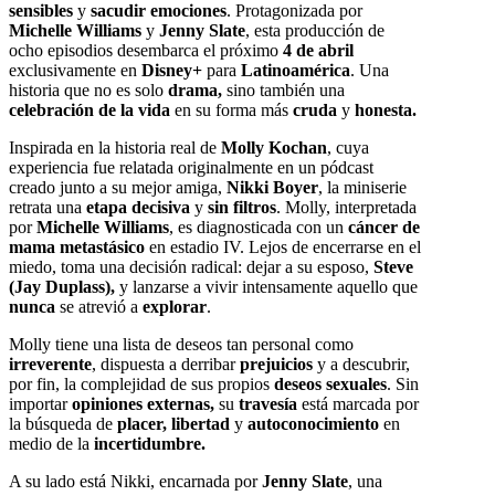
sensibles
y
sacudir emociones
. Protagonizada por
Michelle Williams
y
Jenny Slate
, esta producción de
ocho episodios desembarca el próximo
4 de abril
exclusivamente en
Disney+
para
Latinoamérica
. Una
historia que no es solo
drama,
sino también una
celebración de la vida
en su forma más
cruda
y
honesta.
Inspirada en la historia real de
Molly Kochan
, cuya
experiencia fue relatada originalmente en un pódcast
creado junto a su mejor amiga,
Nikki Boyer
, la miniserie
retrata una
etapa decisiva
y
sin filtros
. Molly, interpretada
por
Michelle Williams
, es diagnosticada con un
cáncer de
mama metastásico
en estadio IV. Lejos de encerrarse en el
miedo, toma una decisión radical: dejar a su esposo,
Steve
(Jay Duplass),
y lanzarse a vivir intensamente aquello que
nunca
se atrevió a
explorar
.
Molly tiene una lista de deseos tan personal como
irreverente
, dispuesta a derribar
prejuicios
y a descubrir,
por fin, la complejidad de sus propios
deseos sexuales
. Sin
importar
opiniones externas,
su
travesía
está marcada por
la búsqueda de
placer, libertad
y
autoconocimiento
en
medio de la
incertidumbre.
A su lado está Nikki, encarnada por
Jenny Slate
, una