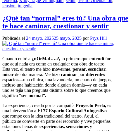
rebeldía
,
Ruby Tagle Willingham
,
sentir
,
Teatro Orientación
,
tensión
,
tragedia
¿Qué tan “normal” eres tú? Una obra que
te hace caminar, cuestionar y sentir
Publicada el
24 mayo, 2025
25 mayo, 2025
por
Pryz Hill
Cuando entré a
¿nOrMaL…?,
lo primero que
entendí
fue
que aquí nada era como en cualquier otra obra de teatro.
Esta vez, el teatro me hizo
moverme, pensar, escuchar,
mirar
de otra manera. Me hizo
caminar
por
diferentes
espacios
—una clínica, una lavandería, un cuarto de juegos,
incluso una habitación donde alguien dormía—y en cada
uno se tejía una pregunta distinta sobre lo que creemos que
significa
“ser normal”.
La experiencia, creada por la compañía
Proyecto Perla,
es
una intervención a
El 77 Espacio Cultural Autogestivo
que rompe con la idea tradicional del teatro. Aquí, el
público se convierte en parte del recorrido y vive pequeñas
estaciones llenas de
experiencias, sensaciones
y