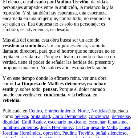
El elenco, encabezado por
Paulina Treviño
, da vida a
personajes atrapados entre la ambición, la melancolía y la
represión. Y sí, también hay esperanza, una esperanza
encarnada en una mujer que, contra todo, no renuncia a
ser quien es. Esa duquesa no es solo un personaje: es
símbolo, es advertencia, es desafío.
Más allá del drama, esta obra busca ser un acto de
resistencia simbólica.
Un conjuro escénico, como lo
llama su directora, para que el horror que se muestra no se
repita en la vida real. Porque el teatro, cuando se hace con
verdad,
tiene el poder de señalar las heridas del presente y
proponer una cura. No solo es
arte,
es una
declaración.
Y en este tiempo donde lo efímero reina, ver una obra
como
La Duquesa de Malfi
es
detenerse, escuchar,
sentir
y, sobre todo,
pensar.
Porque el dolor narrado
puede convertirse en
conciencia,
y la
belleza,
en
rebeldía.
Publicada en
Centro
,
Entretenimiento
,
Norte
,
Noticias
Etiquetada
como
belleza
,
brutalidad
,
Carlo Demichelis
,
conciencia
,
detenerse
,
dignidad
,
Emil Rzajev
,
escenario mexicano
,
escuchar
,
fanatismo
,
hombres violentos
,
Jesús Hernández
,
La Duquesa de Malfi
,
Luisa
Josefina Hernández
,
opresión
,
Paulina Treviño
,
puñal silencioso
,