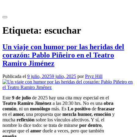
Saltar
al
contenido
Etiqueta:
escuchar
Un viaje con humor por las heridas del
corazón: Pablo Piñeiro en el Teatro
Ramiro Jiménez
Publicada el
9 julio, 2025
9 julio, 2025
por
Pryz Hill
Este
9 de julio
de 2025 hay una cita muy especial en el
Teatro Ramiro Jiménez
a las 20:30 hrs. No es una
obra
común
, ni un
monólogo
más. Es
Lo positivo
de
fracasar
en el
amor,
una propuesta que
mezcla humor, emoción
y
mucha
reflexión
sobre los vínculos afectivos. Y sí, el
nombre lo dice todo: se trata de mirarse
por dentro
,
aceptar que el
amor
duele a veces, pero que también
enseña.