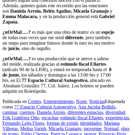
quienes logran una conexión sincera con el público.
Además, quienes guían este recorrido por las estaciones
son
Daniela Arroio, Belén Aguilar, Micaela Gramajo
y
Emma Malacara,
y en la producción general está
Gabriel
Zapata.
¿nOrMaL…?
es más que una obra de teatro: es un
espejo
de todas esas veces que me sentí
diferente
, pero también
un mapa para imaginar futuros donde lo raro no sea motivo
de
juicio
, sino de orgullo.
¿nOrMaL…?
es una producción que se atreve a salirse
del molde, realizada gracias al
estímulo fiscal Efiartes
(artículo 90 de la LISR), y estará en temporada hasta el
8
de junio
, los sábados y domingos a las 13:00 hrs y 17:00
hrs, en El
77 Espacio Cultural Autogestivo,
ubicado en
Abraham González 77, Col. Juárez. Los boletos se pueden
adquirir en Boletópolis.
Publicada en
Centro
,
Entretenimiento
,
Norte
,
Noticias
Etiquetada
como
77 Espacio Cultural Autogestivo
,
Ana Jacoba Bellido
,
caminar
,
cuerpos
,
Daniela Arroio
,
diferentes espacios
,
diversidad
,
Erik Gutiérrez Otto
,
escuchar
,
estímulo fiscal Efiartes
,
experiencias
,
Fernando Leija Flores
,
formas de existir
,
identidades
,
Mariana
Villegas
,
Melisa Varish
,
Micaela Gramajo
,
moverme
,
Normal
,
obra
de teatro
,
Pablo Chemor
,
Patricia Loranca
,
pensar
,
Proyecto Perla
,