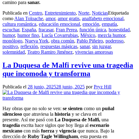
camino para
sanar.
Publicada en
Centro
,
Entretenimiento
,
Norte
,
Noticias
Etiquetada
como
Alan Toloache
,
amor
,
amor gratis
,
analfabeto emocional
,
cultura romántica
,
educación emocional
,
emoción
,
empatía
,
escuchar
,
España
,
fracasar
,
Fran Perea
,
función única
,
honestidad
,
humor
,
humor fino
,
Lucía Covarrubias
,
México
,
mezcla humor
,
monólogo
,
Nueva York
,
obra común
,
Pablo Piñeiro
,
poderoso
,
positivo
,
reflexión
,
respuestas mágicas
,
sanar
,
sin juzgar
,
solemnidad
,
Teatro Ramiro Jiménez
,
vivencias amorosas
La Duquesa de Malfi revive una tragedia
que incomoda y transforma
Publicada el
28 junio, 2025
28 junio, 2025
por
Pryz Hill
Hay obras que no solo se ven:
se sienten
como un
puñal
silencioso
que atraviesa la
historia
y se clava en el
presente. Así me pasó con
La Duquesa de Malfi,
una
tragedia
escrita hace siglos que hoy llega al
escenario
mexicano
con más
fuerza
y
vigencia
que nunca. Bajo la
dirección de
Ruby Tagle Willingham
, esta puesta en