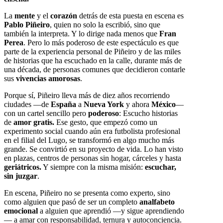
La
mente
y el
corazón
detrás de esta puesta en escena es
Pablo Piñeiro
, quien no solo la escribió, sino que
también la interpreta. Y lo dirige nada menos que
Fran
Perea
. Pero lo más poderoso de este espectáculo es que
parte de la experiencia personal de Piñeiro y de las miles
de historias que ha escuchado en la calle, durante más de
una década, de personas comunes que decidieron contarle
sus
vivencias amorosas
.
Porque sí, Piñeiro lleva más de diez años recorriendo
ciudades —de
España
a
Nueva York
y ahora
México
—
con un cartel sencillo pero
poderoso
: Escucho historias
de
amor gratis.
Ese gesto, que empezó como un
experimento social cuando aún era futbolista profesional
en el filial del Lugo, se transformó en algo mucho más
grande. Se convirtió en su proyecto de vida. Lo han visto
en plazas, centros de personas sin hogar, cárceles y hasta
geriátricos.
Y siempre con la misma misión:
escuchar,
sin juzgar
.
En escena, Piñeiro no se presenta como experto, sino
como alguien que pasó de ser un completo
analfabeto
emocional
a alguien que aprendió —y sigue aprendiendo
— a amar con responsabilidad, ternura y autoconciencia.