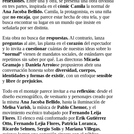
reflexiones.
Entre una y otra, se presenta una obra dividida
en tres partes, inspirada en el
cómic Camila
la normal de
Ana Jacoba Bellido.
Camila, la protagonista, es una niña
que
no encaja
, que parece estar hecha de otra tela, y que
busca encontrar su lugar en un mundo que insiste en
señalarla por ser distinta.
Esta obra no busca dar
respuestas.
Al contrario, lanza
preguntas
al aire, las planta en el
corazón
del espectador
y lo invita a
cuestionar
cuántas de nuestras ideas sobre lo
“normal”
vienen de mandatos sociales, de estándares que
repetimos sin saber por qué. Las directoras
Micaela
Gramajo
y
Daniela Arroio
se propusieron abrir una
conversación honesta sobre
diversidad, cuerpos,
identidades
y formas de existir
, con un enfoque
sensible
y
libre
de
prejuicios
.
Todo en el montaje parece invitar a esa
reflexión
: desde el
diseño escenográfico, de vestuario y personajes creado por
la misma
Ana Jacoba Bellido
, hasta la iluminación de
Melisa Varish
, la música de
Pablo Chemor,
y el
movimiento escénico trabajado por
Fernando Leija
Flores
. El elenco está conformado por
Erik Gutiérrez
Otto, Fernando Lejia Flores, Patricia Loranca,
Ricardo Selmen, Sergio Solís
y
Mariana Villegas
,