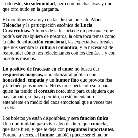
Todo esto,
sin solemnidad
, pero con muchas risas y uno
que otro nudo en la garganta.
El monólogo se apoya en las ilustraciones de
Alan
Toloache
y la participación escénica de
Lucía
Covarrubias.
A través de la historia de un personaje que
podría ser cualquiera de nosotros, la obra toca temas como
la falta de
educación emocional
, las expectativas irreales
que nos siembra la
cultura romántica
, y la necesidad de
reaprender cómo nos relacionamos con los demás… y con
nosotros mismos.
Lo positivo de fracasar en el amor
no busca dar
respuestas mágicas,
sino abrazar al público con
honestidad, empatía
y un
humor fino
que provoca risa
y también pensamiento. No es un espectáculo solo para
quien ha tenido el
corazón roto
, sino para cualquiera que
haya amado, se haya perdido, o esté intentando
entenderse en medio del caos emocional que a veces trae
la vida.
Los boletos ya están disponibles, y será
función única
.
Una oportunidad para vivir algo distinto, que
conecta
,
que hace bien, y que te deja con
preguntas importantes
.
Porque, a veces, el
humor
también puede ser el mejor