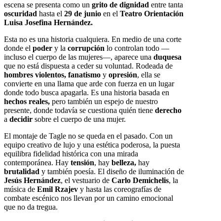
escena se presenta como un
grito de dignidad
entre tanta
oscuridad
hasta el
29 de junio
en el
Teatro Orientación
Luisa Josefina Hernández.
Esta no es una historia cualquiera. En medio de una corte
donde el
poder
y la
corrupción
lo controlan todo —
incluso el cuerpo de las mujeres—, aparece una
duquesa
que no está dispuesta a ceder su voluntad. Rodeada de
hombres violentos, fanatismo
y
opresión
, ella se
convierte en una llama que arde con fuerza en un lugar
donde todo busca apagarla. Es una historia basada en
hechos reales,
pero también un espejo de nuestro
presente, donde todavía se cuestiona quién tiene
derecho
a
decidir
sobre el cuerpo de una mujer.
El montaje de Tagle no se queda en el pasado. Con un
equipo creativo de lujo y una estética poderosa, la puesta
equilibra fidelidad histórica con una mirada
contemporánea. Hay
tensión
, hay
belleza,
hay
brutalidad
y también poesía. El diseño de iluminación de
Jesús Hernández
, el vestuario de
Carlo Demichelis
, la
música de
Emil Rzajev
y hasta las coreografías de
combate escénico nos llevan por un camino emocional
que no da tregua.