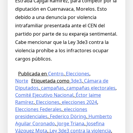
Estrada Cajigal Ramírez, para competir por la
diputación en Cuernavaca, Morelos. Esto
debido a una denuncia por violencia
intrafamiliar presentada ante el CEN del
partido por parte de su expareja sentimental.
Cabe mencionar que la Ley 3de3 contra la
violencia prohíbe a los infractores ocupar
cargos públicos.
Publicada en
Centro
,
Elecciones
,
Norte
Etiquetada como
3de3
,
Cámara de
Diputados
,
campañas
,
campañas electorales
,
Comité Ejecutivo Nacional
,
Éctor Jaime
Ramírez
,
Elecciones
,
elecciones 2024
,
Elecciones Federales
,
elecciones
presidenciales
,
Federico Döring
,
Humberto
Aguilar Coronado
,
Jorge Triana
,
Josefina
Vázquez Mota
,
Ley 3de3 contra la violencia
,