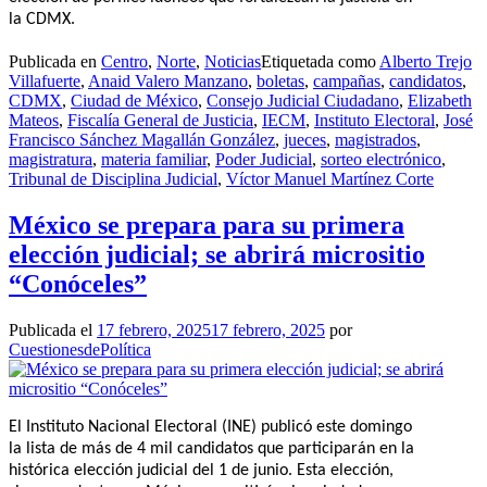
la CDMX.
Publicada en
Centro
,
Norte
,
Noticias
Etiquetada como
Alberto Trejo
Villafuerte
,
Anaid Valero Manzano
,
boletas
,
campañas
,
candidatos
,
CDMX
,
Ciudad de México
,
Consejo Judicial Ciudadano
,
Elizabeth
Mateos
,
Fiscalía General de Justicia
,
IECM
,
Instituto Electoral
,
José
Francisco Sánchez Magallán González
,
jueces
,
magistrados
,
magistratura
,
materia familiar
,
Poder Judicial
,
sorteo electrónico
,
Tribunal de Disciplina Judicial
,
Víctor Manuel Martínez Corte
México se prepara para su primera
elección judicial; se abrirá micrositio
“Conóceles”
Publicada el
17 febrero, 2025
17 febrero, 2025
por
CuestionesdePolítica
El Instituto Nacional Electoral (INE) publicó este domingo
la lista de más de 4 mil candidatos que participarán en la
histórica elección judicial del 1 de junio. Esta elección,