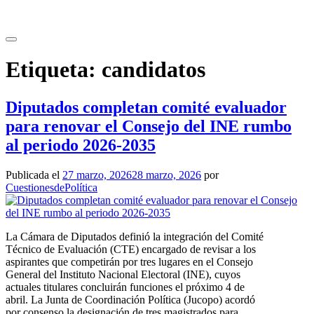
Saltar
al
contenido
Etiqueta:
candidatos
Diputados completan comité evaluador
para renovar el Consejo del INE rumbo
al periodo 2026-2035
Publicada el
27 marzo, 2026
28 marzo, 2026
por
CuestionesdePolítica
La Cámara de Diputados definió la integración del Comité
Técnico de Evaluación (CTE) encargado de revisar a los
aspirantes que competirán por tres lugares en el Consejo
General del Instituto Nacional Electoral (INE), cuyos
actuales titulares concluirán funciones el próximo 4 de
abril. La Junta de Coordinación Política (Jucopo) acordó
por consenso la designación de tres magistrados para