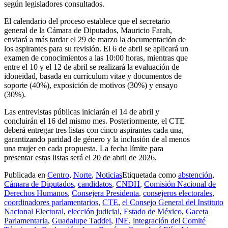
según legisladores consultados.
El calendario del proceso establece que el secretario
general de la Cámara de Diputados, Mauricio Farah,
enviará a más tardar el 29 de marzo la documentación de
los aspirantes para su revisión. El 6 de abril se aplicará un
examen de conocimientos a las 10:00 horas, mientras que
entre el 10 y el 12 de abril se realizará la evaluación de
idoneidad, basada en currículum vitae y documentos de
soporte (40%), exposición de motivos (30%) y ensayo
(30%).
Las entrevistas públicas iniciarán el 14 de abril y
concluirán el 16 del mismo mes. Posteriormente, el CTE
deberá entregar tres listas con cinco aspirantes cada una,
garantizando paridad de género y la inclusión de al menos
una mujer en cada propuesta. La fecha límite para
presentar estas listas será el 20 de abril de 2026.
Publicada en
Centro
,
Norte
,
Noticias
Etiquetada como
abstención
,
Cámara de Diputados
,
candidatos
,
CNDH
,
Comisión Nacional de
Derechos Humanos
,
Consejera Presidenta
,
consejeros electorales
,
coordinadores parlamentarios
,
CTE
,
el Consejo General del Instituto
Nacional Electoral
,
elección judicial
,
Estado de México
,
Gaceta
Parlamentaria
,
Guadalupe Taddei
,
INE
,
integración del Comité