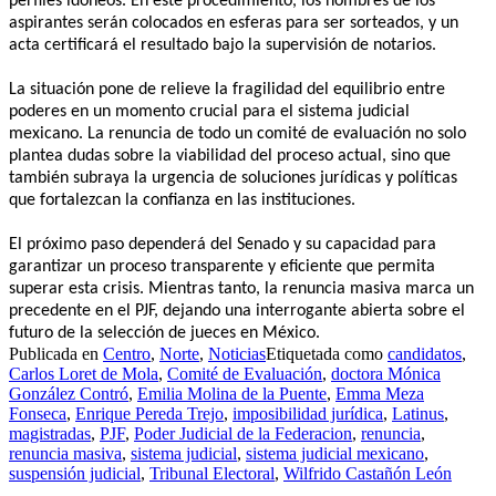
perfiles idóneos. En este procedimiento, los nombres de los
aspirantes serán colocados en esferas para ser sorteados, y un
acta certificará el resultado bajo la supervisión de notarios.
La situación pone de relieve la fragilidad del equilibrio entre
poderes en un momento crucial para el sistema judicial
mexicano. La renuncia de todo un comité de evaluación no solo
plantea dudas sobre la viabilidad del proceso actual, sino que
también subraya la urgencia de soluciones jurídicas y políticas
que fortalezcan la confianza en las instituciones.
El próximo paso dependerá del Senado y su capacidad para
garantizar un proceso transparente y eficiente que permita
superar esta crisis. Mientras tanto, la renuncia masiva marca un
precedente en el PJF, dejando una interrogante abierta sobre el
futuro de la selección de jueces en México.
Publicada en
Centro
,
Norte
,
Noticias
Etiquetada como
candidatos
,
Carlos Loret de Mola
,
Comité de Evaluación
,
doctora Mónica
González Contró
,
Emilia Molina de la Puente
,
Emma Meza
Fonseca
,
Enrique Pereda Trejo
,
imposibilidad jurídica
,
Latinus
,
magistradas
,
PJF
,
Poder Judicial de la Federacion
,
renuncia
,
renuncia masiva
,
sistema judicial
,
sistema judicial mexicano
,
suspensión judicial
,
Tribunal Electoral
,
Wilfrido Castañón León