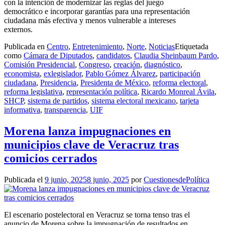
con la intención de modernizar las reglas del juego
democrático e incorporar garantías para una representación
ciudadana más efectiva y menos vulnerable a intereses
externos.
Publicada en
Centro
,
Entretenimiento
,
Norte
,
Noticias
Etiquetada
como
Cámara de Diputados
,
candidatos
,
Claudia Sheinbaum Pardo
,
Comisión Presidencial
,
Congreso
,
creación
,
diagnóstico
,
economista
,
exlegislador
,
Pablo Gómez Álvarez
,
participación
ciudadana
,
Presidencia
,
Presidenta de México
,
reforma electoral
,
reforma legislativa
,
representación política
,
Ricardo Monreal Ávila
,
SHCP
,
sistema de partidos
,
sistema electoral mexicano
,
tarjeta
informativa
,
transparencia
,
UIF
Morena lanza impugnaciones en
municipios clave de Veracruz tras
comicios cerrados
Publicada el
9 junio, 2025
8 junio, 2025
por
CuestionesdePolítica
El escenario postelectoral en Veracruz se torna tenso tras el
anuncio de Morena sobre la impugnación de resultados en