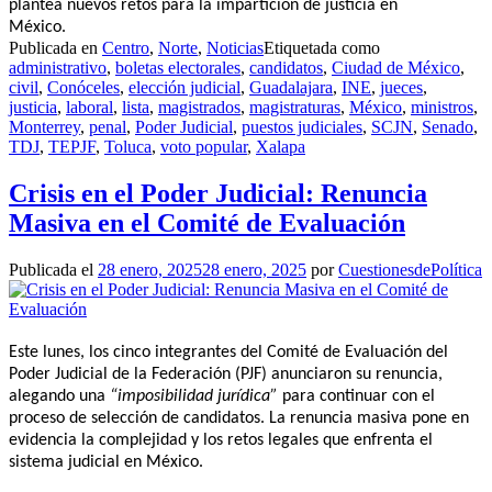
plantea nuevos retos para la impartición de justicia en
México.
Publicada en
Centro
,
Norte
,
Noticias
Etiquetada como
administrativo
,
boletas electorales
,
candidatos
,
Ciudad de México
,
civil
,
Conóceles
,
elección judicial
,
Guadalajara
,
INE
,
jueces
,
justicia
,
laboral
,
lista
,
magistrados
,
magistraturas
,
México
,
ministros
,
Monterrey
,
penal
,
Poder Judicial
,
puestos judiciales
,
SCJN
,
Senado
,
TDJ
,
TEPJF
,
Toluca
,
voto popular
,
Xalapa
Crisis en el Poder Judicial: Renuncia
Masiva en el Comité de Evaluación
Publicada el
28 enero, 2025
28 enero, 2025
por
CuestionesdePolítica
Este lunes, los cinco integrantes del Comité de Evaluación del
Poder Judicial de la Federación (PJF) anunciaron su renuncia,
alegando una
“imposibilidad jurídica”
para continuar con el
proceso de selección de candidatos. La renuncia masiva pone en
evidencia la complejidad y los retos legales que enfrenta el
sistema judicial en México.