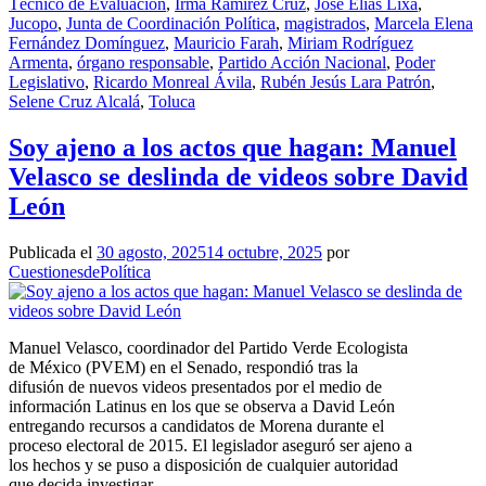
Técnico de Evaluación
,
Irma Ramírez Cruz
,
José Elías Lixa
,
Jucopo
,
Junta de Coordinación Política
,
magistrados
,
Marcela Elena
Fernández Domínguez
,
Mauricio Farah
,
Miriam Rodríguez
Armenta
,
órgano responsable
,
Partido Acción Nacional
,
Poder
Legislativo
,
Ricardo Monreal Ávila
,
Rubén Jesús Lara Patrón
,
Selene Cruz Alcalá
,
Toluca
Soy ajeno a los actos que hagan: Manuel
Velasco se deslinda de videos sobre David
León
Publicada el
30 agosto, 2025
14 octubre, 2025
por
CuestionesdePolítica
Manuel Velasco, coordinador del Partido Verde Ecologista
de México (PVEM) en el Senado, respondió tras la
difusión de nuevos videos presentados por el medio de
información Latinus en los que se observa a David León
entregando recursos a candidatos de Morena durante el
proceso electoral de 2015. El legislador aseguró ser ajeno a
los hechos y se puso a disposición de cualquier autoridad
que decida investigar.