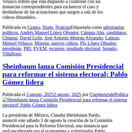
Velasco reiteró que está dispuesto a colaborar con las
instancias correspondientes para esclarecer el caso y
deslindarse de las acusaciones que surgen a raíz de los
videos difundidos.
Publicada en
Centro
,
Norte
,
Noticias
Etiquetada como
adversarios
políticos
,
Andrés Manuel López Obrador
,
Cámara Alta
,
candidatos
,
Chiapas
,
David León
,
José Antonio Moreno Alvarado
,
Latinus
,
Manuel Velasco
,
Morena
,
nuevos videos
,
Pío López Obrador
,
presidente
,
PRI
,
PVEM
,
recursos
,
resultado electoral
,
Senado
,
Villaflores
Sheinbaum lanza Comisión Presidencial
para reformar el sistema electoral; Pablo
Gómez lidera
Publicada el
3 agosto, 2025
2 agosto, 2025
por
CuestionesdePolítica
La presidenta de México, Claudia Sheinbaum Pardo,
anunció este sábado 3 de agosto la creación de la Comisión
Presidencial para la Reforma Electoral, una instancia que
será encabezada por el economista y exlegislador Pablo