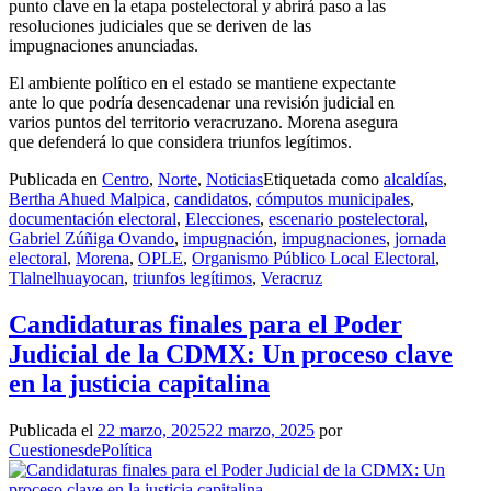
punto clave en la etapa postelectoral y abrirá paso a las
resoluciones judiciales que se deriven de las
impugnaciones anunciadas.
El ambiente político en el estado se mantiene expectante
ante lo que podría desencadenar una revisión judicial en
varios puntos del territorio veracruzano. Morena asegura
que defenderá lo que considera triunfos legítimos.
Publicada en
Centro
,
Norte
,
Noticias
Etiquetada como
alcaldías
,
Bertha Ahued Malpica
,
candidatos
,
cómputos municipales
,
documentación electoral
,
Elecciones
,
escenario postelectoral
,
Gabriel Zúñiga Ovando
,
impugnación
,
impugnaciones
,
jornada
electoral
,
Morena
,
OPLE
,
Organismo Público Local Electoral
,
Tlalnelhuayocan
,
triunfos legítimos
,
Veracruz
Candidaturas finales para el Poder
Judicial de la CDMX: Un proceso clave
en la justicia capitalina
Publicada el
22 marzo, 2025
22 marzo, 2025
por
CuestionesdePolítica