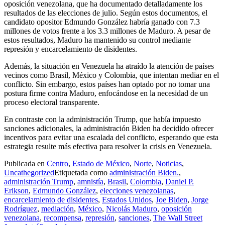
oposición venezolana, que ha documentado detalladamente los
resultados de las elecciones de julio. Según estos documentos, el
candidato opositor Edmundo González habría ganado con 7.3
millones de votos frente a los 3.3 millones de Maduro. A pesar de
estos resultados, Maduro ha mantenido su control mediante
represión y encarcelamiento de disidentes.
Además, la situación en Venezuela ha atraído la atención de países
vecinos como Brasil, México y Colombia, que intentan mediar en el
conflicto. Sin embargo, estos países han optado por no tomar una
postura firme contra Maduro, enfocándose en la necesidad de un
proceso electoral transparente.
En contraste con la administración Trump, que había impuesto
sanciones adicionales, la administración Biden ha decidido ofrecer
incentivos para evitar una escalada del conflicto, esperando que esta
estrategia resulte más efectiva para resolver la crisis en Venezuela.
Publicada en
Centro
,
Estado de México
,
Norte
,
Noticias
,
Uncathegorized
Etiquetada como
administración Biden.
,
administración Trump
,
amnistía
,
Brasil
,
Colombia
,
Daniel P.
Erikson
,
Edmundo González
,
elecciones venezolanas
,
encarcelamiento de disidentes
,
Estados Unidos
,
Joe Biden
,
Jorge
Rodríguez
,
mediación
,
México
,
Nicolás Maduro
,
oposición
venezolana
,
recompensa
,
represión
,
sanciones
,
The Wall Street