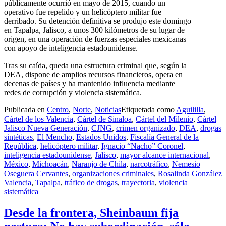
públicamente ocurrió en mayo de 2015, cuando un
operativo fue repelido y un helicóptero militar fue
derribado. Su detención definitiva se produjo este domingo
en Tapalpa, Jalisco, a unos 300 kilómetros de su lugar de
origen, en una operación de fuerzas especiales mexicanas
con apoyo de inteligencia estadounidense.
Tras su caída, queda una estructura criminal que, según la
DEA, dispone de amplios recursos financieros, opera en
decenas de países y ha mantenido influencia mediante
redes de corrupción y violencia sistemática.
Publicada en
Centro
,
Norte
,
Noticias
Etiquetada como
Aguililla
,
Cártel de los Valencia
,
Cártel de Sinaloa
,
Cártel del Milenio
,
Cártel
Jalisco Nueva Generación
,
CJNG
,
crimen organizado
,
DEA
,
drogas
sintéticas
,
El Mencho
,
Estados Unidos
,
Fiscalía General de la
República
,
helicóptero militar
,
Ignacio “Nacho” Coronel
,
inteligencia estadounidense
,
Jalisco
,
mayor alcance internacional
,
México
,
Michoacán
,
Naranjo de Chila
,
narcotráfico
,
Nemesio
Oseguera Cervantes
,
organizaciones criminales
,
Rosalinda González
Valencia
,
Tapalpa
,
tráfico de drogas
,
trayectoria
,
violencia
sistemática
Desde la frontera, Sheinbaum fija