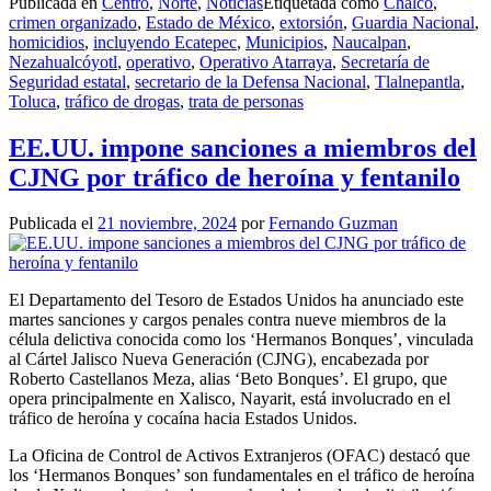
Publicada en
Centro
,
Norte
,
Noticias
Etiquetada como
Chalco
,
crimen organizado
,
Estado de México
,
extorsión
,
Guardia Nacional
,
homicidios
,
incluyendo Ecatepec
,
Municipios
,
Naucalpan
,
Nezahualcóyotl
,
operativo
,
Operativo Atarraya
,
Secretaría de
Seguridad estatal
,
secretario de la Defensa Nacional
,
Tlalnepantla
,
Toluca
,
tráfico de drogas
,
trata de personas
EE.UU. impone sanciones a miembros del
CJNG por tráfico de heroína y fentanilo
Publicada el
21 noviembre, 2024
por
Fernando Guzman
El Departamento del Tesoro de Estados Unidos ha anunciado este
martes sanciones y cargos penales contra nueve miembros de la
célula delictiva conocida como los ‘Hermanos Bonques’, vinculada
al Cártel Jalisco Nueva Generación (CJNG), encabezada por
Roberto Castellanos Meza, alias ‘Beto Bonques’. El grupo, que
opera principalmente en Xalisco, Nayarit, está involucrado en el
tráfico de heroína y cocaína hacia Estados Unidos.
La Oficina de Control de Activos Extranjeros (OFAC) destacó que
los ‘Hermanos Bonques’ son fundamentales en el tráfico de heroína