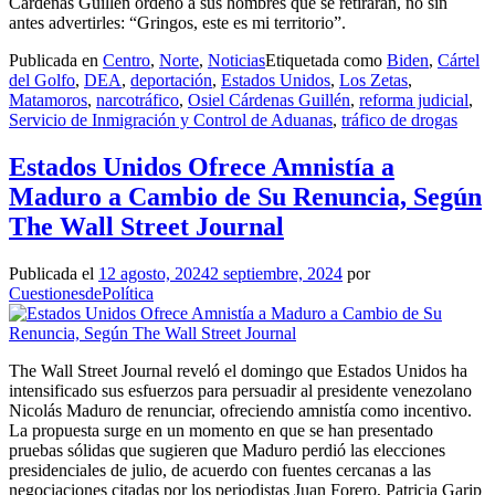
Cárdenas Guillén ordenó a sus hombres que se retiraran, no sin
antes advertirles: “Gringos, este es mi territorio”.
Publicada en
Centro
,
Norte
,
Noticias
Etiquetada como
Biden
,
Cártel
del Golfo
,
DEA
,
deportación
,
Estados Unidos
,
Los Zetas
,
Matamoros
,
narcotráfico
,
Osiel Cárdenas Guillén
,
reforma judicial
,
Servicio de Inmigración y Control de Aduanas
,
tráfico de drogas
Estados Unidos Ofrece Amnistía a
Maduro a Cambio de Su Renuncia, Según
The Wall Street Journal
Publicada el
12 agosto, 2024
2 septiembre, 2024
por
CuestionesdePolítica
The Wall Street Journal reveló el domingo que Estados Unidos ha
intensificado sus esfuerzos para persuadir al presidente venezolano
Nicolás Maduro de renunciar, ofreciendo amnistía como incentivo.
La propuesta surge en un momento en que se han presentado
pruebas sólidas que sugieren que Maduro perdió las elecciones
presidenciales de julio, de acuerdo con fuentes cercanas a las
negociaciones citadas por los periodistas Juan Forero, Patricia Garip