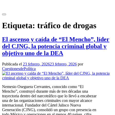
Saltar
al
contenido
Etiqueta:
tráfico de drogas
El ascenso y caída de “El Mencho”, líder
del CJNG, la potencia criminal global y
objetivo uno de la DEA
Publicada el
23 febrero, 2026
23 febrero, 2026
por
CuestionesdePolítica
Nemesio Oseguera Cervantes, conocido como “El
Mencho”, construyó durante más de tres décadas una
trayectoria dentro del narcotráfico que lo llevó a encabezar
una de las organizaciones criminales con mayor alcance
internacional. Fundador del Cártel Jalisco Nueva
Generación (CJNG), consolidó un grupo con presencia en
todo México y operaciones en al menos 40 países, cifra