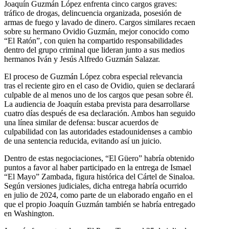
Joaquín Guzmán López enfrenta cinco cargos graves:
tráfico de drogas, delincuencia organizada, posesión de
armas de fuego y lavado de dinero. Cargos similares recaen
sobre su hermano Ovidio Guzmán, mejor conocido como
“El Ratón”, con quien ha compartido responsabilidades
dentro del grupo criminal que lideran junto a sus medios
hermanos Iván y Jesús Alfredo Guzmán Salazar.
El proceso de Guzmán López cobra especial relevancia
tras el reciente giro en el caso de Ovidio, quien se declarará
culpable de al menos uno de los cargos que pesan sobre él.
La audiencia de Joaquín estaba prevista para desarrollarse
cuatro días después de esa declaración. Ambos han seguido
una línea similar de defensa: buscar acuerdos de
culpabilidad con las autoridades estadounidenses a cambio
de una sentencia reducida, evitando así un juicio.
Dentro de estas negociaciones, “El Güero” habría obtenido
puntos a favor al haber participado en la entrega de Ismael
“El Mayo” Zambada, figura histórica del Cártel de Sinaloa.
Según versiones judiciales, dicha entrega habría ocurrido
en julio de 2024, como parte de un elaborado engaño en el
que el propio Joaquín Guzmán también se habría entregado
en Washington.