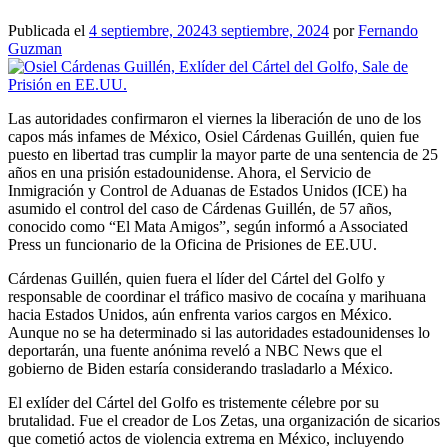
Publicada el
4 septiembre, 2024
3 septiembre, 2024
por
Fernando
Guzman
Las autoridades confirmaron el viernes la liberación de uno de los
capos más infames de México, Osiel Cárdenas Guillén, quien fue
puesto en libertad tras cumplir la mayor parte de una sentencia de 25
años en una prisión estadounidense. Ahora, el Servicio de
Inmigración y Control de Aduanas de Estados Unidos (ICE) ha
asumido el control del caso de Cárdenas Guillén, de 57 años,
conocido como “El Mata Amigos”, según informó a Associated
Press un funcionario de la Oficina de Prisiones de EE.UU.
Cárdenas Guillén, quien fuera el líder del Cártel del Golfo y
responsable de coordinar el tráfico masivo de cocaína y marihuana
hacia Estados Unidos, aún enfrenta varios cargos en México.
Aunque no se ha determinado si las autoridades estadounidenses lo
deportarán, una fuente anónima reveló a NBC News que el
gobierno de Biden estaría considerando trasladarlo a México.
El exlíder del Cártel del Golfo es tristemente célebre por su
brutalidad. Fue el creador de Los Zetas, una organización de sicarios
que cometió actos de violencia extrema en México, incluyendo