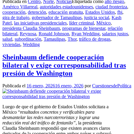
Publicada en
Centro
,
Norte
,
Noticias
Etiquetada como
alto riesgo
,
Américo Villarreal
,
autoridades estadounidenses
,
ciudad fronteriza
,
cooperación
,
detención
,
educación gratuita
,
Estados Unidos
,
fbi
,
gira de trabajo
,
gobernador de Tamaulipas
,
justicia social
,
Kash
Patel
,
las iniciativas presidenciales
,
líder criminal
,
México
,
presidenta Claudia Sheinbaum
,
programas de bienestar
,
relación
bilateral
,
Reynosa
,
Ronald Johnson
,
Ryan Wedding
,
salarios justos
,
salud
,
subordinación
,
Tamaulipas
,
Thor
,
tráfico de drogas
,
viviendas
,
Wedding
Sheinbaum defiende cooperación
bilateral y exige corresponsabilidad tras
presión de Washington
Publicada el
16 enero, 2026
16 enero, 2026
por
CuestionesdePolítica
Luego de que el gobierno de Estados Unidos solicitara a
México “
resultados concretos y verificables para
desmantelar las redes narcoterroristas y lograr una
reducción real del tráfico de fentanilo”
, la presidenta
Claudia Sheinbaum respondió que existen avances claros
derivados de la cooperación entre ambos países y subrayó