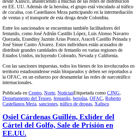
desde Xalisco, abasteciendo a muchas de las redes de distribución
en EE. UU. Además de la heroína, el grupo está vinculado al tráfico
de cocaína, con Castellanos Meza participando en la intermediación
de ventas y el transporte de esta droga desde Colombia.
Entre los sancionados se encuentran también facilitadores del
fentanilo, como José Adrián Castillo López, Luis Alonso Navarro
Quezada, Erandiny Jazmin Arias Ponce, Araceli Castillo Peinada y
José Sinue Castro Álvarez. Estos individuos están acusados de
distribuir grandes cantidades de fentanilo en varias regiones de
Estados Unidos, incluyendo Colorado, Nevada y California.
Con las sanciones impuestas, todos los bienes de los involucrados en
territorio estadounidense están bloqueados y deben ser reportados a
la OFAC, en un esfuerzo por desmantelar las redes de narcotráfico
internacionales.
Publicada en
Centro
,
Norte
,
Noticias
Etiquetada como
CJNG
,
Departamento del Tesoro
,
fentanilo
,
heroína
,
OFAC
,
Roberto
Castellanos Meza
,
sanciones
,
tráfico de drogas
,
Xalisco
Osiel Cárdenas Guillén, Exlíder del
Cártel del Golfo, Sale de Prisión en
EE.UU.