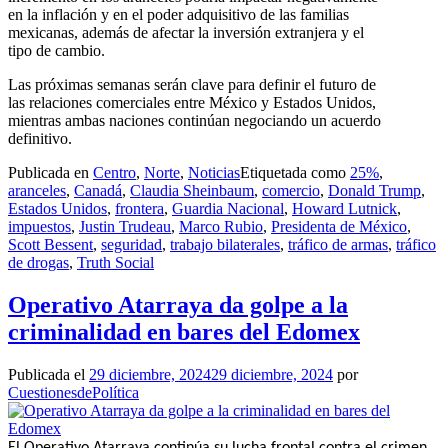
en la inflación y en el poder adquisitivo de las familias
mexicanas, además de afectar la inversión extranjera y el
tipo de cambio.
Las próximas semanas serán clave para definir el futuro de
las relaciones comerciales entre México y Estados Unidos,
mientras ambas naciones continúan negociando un acuerdo
definitivo.
Publicada en
Centro
,
Norte
,
Noticias
Etiquetada como
25%
,
aranceles
,
Canadá
,
Claudia Sheinbaum
,
comercio
,
Donald Trump
,
Estados Unidos
,
frontera
,
Guardia Nacional
,
Howard Lutnick
,
impuestos
,
Justin Trudeau
,
Marco Rubio
,
Presidenta de México
,
Scott Bessent
,
seguridad
,
trabajo bilaterales
,
tráfico de armas
,
tráfico
de drogas
,
Truth Social
Operativo Atarraya da golpe a la
criminalidad en bares del Edomex
Publicada el
29 diciembre, 2024
29 diciembre, 2024
por
CuestionesdePolítica
El Operativo Atarraya continúa su lucha frontal contra el crimen