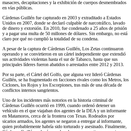
masacres, decapitaciones y la exhibición de cuerpos desmembrados
en vías públicas.
Cárdenas Guillén fue capturado en 2003 y extraditado a Estados
Unidos en 2007, donde se declaró culpable de narcotráfico, lavado
de dinero y extorsión. En 2010, fue condenado a 25 años de prisión
y a pagar una multa de 50 millones de dólares. Sin embargo, no está
claro por qué no cumplió la totalidad de su condena.
A pesar de la captura de Cárdenas Guillén, Los Zetas continuaron
operando y se convirtieron en un cártel independiente que extendió
sus actividades violentas hasta el sur de Tabasco, hasta que sus
principales líderes fueron abatidos o arrestados entre 2012 y 2013.
Por su parte, el Cártel del Golfo, que alguna vez lideró Cárdenas
Guillén, se ha fragmentado en facciones rivales como los Metros, los
Ciclones, los Rojos y los Escorpiones, tras más de una década de
conflictos internos sangrientos.
Uno de los incidentes más notorios en la historia criminal de
Cárdenas Guillén ocurrió en 1999, cuando ordenó detener un
vehículo en el que viajaban dos agentes de la DEA y un informante
en Matamoros, cerca de la frontera con Texas. Rodeados por
sicarios armados, los agentes se negaron a entregar al informante,
quien probablemente habría sido torturado y asesinado. Finalmente,