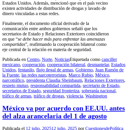
Estados Unidos. Además, mencionó que en el país vecino
existen actividades de distribución de drogas y lavado de
dinero vinculadas a estas redes.
Finalmente, el documento oficial derivado de la
comunicación entre ambos gobiernos señaló que los
secretarios de Estado y Relaciones Exteriores coincidieron
en que “
se debe hacer más para enfrentar las amenazas
compartidas
”, reafirmando la cooperación bilateral como
eje central de la relación en materia de seguridad.
Publicada en
Centro
,
Norte
,
Noticias
Etiquetada como
canciller
mexicano
,
cooperación
,
cooperación bilateral
,
desmantelar
,
Estados
Unidos
,
fentanilo
,
flujo ilegal de armas
,
Gobierno
,
Juan Ramón de
la Fuente
,
las redes narcoterroristas
,
Marco Rubio
,
México
,
narcotráfico
,
presidenta Claudia Sheinbaum
,
Relaciones Exteriores
,
respeto mutuo
,
responsabilidad compartida
,
secretario de Estado
,
secretarios de Estado
,
seguridad fronteriza
,
soberanía nacional
,
tráfico de armas
,
tráfico de drogas
,
violencia
,
Washington
México va por acuerdo con EE.UU. antes
del alza arancelaria del 1 de agosto
Publicada el
12 julio, 2025
12 julio, 2025
por
CuestionesdePolítica