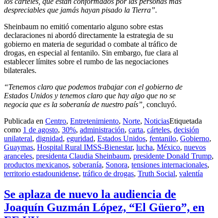
los cárteles, que están conformados por las personas más
despreciables que jamás hayan pisado la Tierra”.
Sheinbaum no emitió comentario alguno sobre estas
declaraciones ni abordó directamente la estrategia de su
gobierno en materia de seguridad o combate al tráfico de
drogas, en especial al fentanilo. Sin embargo, fue clara al
establecer límites sobre el rumbo de las negociaciones
bilaterales.
“Tenemos claro que podemos trabajar con el gobierno de
Estados Unidos y tenemos claro que hay algo que no se
negocia que es la soberanía de nuestro país”,
concluyó.
Publicada en
Centro
,
Entretenimiento
,
Norte
,
Noticias
Etiquetada
como
1 de agosto
,
30%
,
administración
,
carta
,
cárteles
,
decisión
unilateral
,
dignidad
,
eguridad
,
Estados Unidos
,
fentanilo
,
Gobierno
,
Guaymas
,
Hospital Rural IMSS-Bienestar
,
lucha
,
México
,
nuevos
aranceles
,
presidenta Claudia Sheinbaum
,
presidente Donald Trump
,
productos mexicanos
,
soberanía
,
Sonora
,
tensiones internacionales
,
territorio estadounidense
,
tráfico de drogas
,
Truth Social
,
valentía
Se aplaza de nuevo la audiencia de
Joaquín Guzmán López, “El Güero”, en