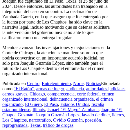
Joaquín fue capturado en El Paso, Texas, el 25 de julio de
2024. Desde entonces, las autoridades han trabajado en la
integración del caso en su contra. La declaración de
Zambada García, en la que asegura que fue entregado por
la fuerza por parte de Los Chapitos, ha sido clave en la
narrativa legal, incluso motivando que su defensa solicitara
la intervención del gobierno mexicano ante lo que
calificaron como una entrega irregular.
Mientras avanzan las investigaciones y negociaciones en la
Corte de Chicago, la atención se mantiene sobre lo que
podría convertirse en un importante acuerdo judicial, no
solo para Joaquín Guzmán López, sino también para el
futuro de Los Chapitos dentro del entramado del crimen
organizado internacional.
Publicada en
Centro
,
Entretenimiento
,
Norte
,
Noticias
Etiquetada
como
"El Ratón"
,
armas de fuego
,
audiencia
,
autoridades judiciales
,
cargos graves
,
Chicago
,
comparecencia
,
corte federal
,
crimen
organizado internacional
,
delincuencia organizada
,
el crimen
organizado
,
El Güero
,
El Paso
,
Estados Unidos
,
fiscalía
estadounidense
,
Illinois
,
Ismael "El Mayo" Zambada
,
Joaquín "El
Chapo" Guzmán
,
Joaquín Guzmán López
,
lavado de diner
,
líderes
,
Los Chapitos
,
narcotráfico
,
Ovidio Guzmán
,
posesión
,
reprogramada
,
Texas
,
tráfico de drogas