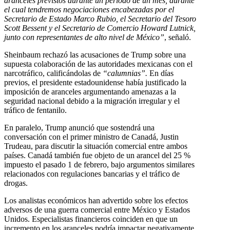
aranceles previstos durante un período de un mes, durante
el cual tendremos negociaciones encabezadas por el
Secretario de Estado Marco Rubio, el Secretario del Tesoro
Scott Bessent y el Secretario de Comercio Howard Lutnick,
junto con representantes de alto nivel de México”
, señaló.
Sheinbaum rechazó las acusaciones de Trump sobre una
supuesta colaboración de las autoridades mexicanas con el
narcotráfico, calificándolas de
“calumnias”.
En días
previos, el presidente estadounidense había justificado la
imposición de aranceles argumentando amenazas a la
seguridad nacional debido a la migración irregular y el
tráfico de fentanilo.
En paralelo, Trump anunció que sostendrá una
conversación con el primer ministro de Canadá, Justin
Trudeau, para discutir la situación comercial entre ambos
países. Canadá también fue objeto de un arancel del 25 %
impuesto el pasado 1 de febrero, bajo argumentos similares
relacionados con regulaciones bancarias y el tráfico de
drogas.
Los analistas económicos han advertido sobre los efectos
adversos de una guerra comercial entre México y Estados
Unidos. Especialistas financieros coinciden en que un
incremento en los aranceles podría impactar negativamente