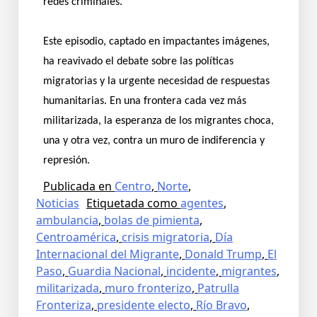
redes criminales.
Este episodio, captado en impactantes imágenes,
ha reavivado el debate sobre las políticas
migratorias y la urgente necesidad de respuestas
humanitarias. En una frontera cada vez más
militarizada, la esperanza de los migrantes choca,
una y otra vez, contra un muro de indiferencia y
represión.
Publicada en
Centro
,
Norte
,
Noticias
Etiquetada como
agentes
,
ambulancia
,
bolas de pimienta
,
Centroamérica
,
crisis migratoria
,
Día
Internacional del Migrante
,
Donald Trump
,
El
Paso
,
Guardia Nacional
,
incidente
,
migrantes
,
militarizada
,
muro fronterizo
,
Patrulla
Fronteriza
,
presidente electo
,
Río Bravo
,