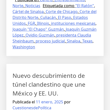
Norte
,
Noticias
Etiquetada como
"El Ratón"
,
Cártel de Sinaloa
,
Corte de Chicago
,
Corte del
Distrito Norte
,
Culiacán
,
El Paso
,
Estados
Unidos
,
FGR
,
Illinois
,
instituciones mexicanas
,
Joaquín "El Chapo" Guzmán
,
Joaquín Guzmán
López
,
Ovidio Guzmán
,
presidenta Claudia
Sheinbaum
,
proceso judicial
,
Sinaloa
,
Texas
,
Washington
Nuevo descubrimiento de
túnel clandestino que une
México y EE. UU.
Publicada el
11 enero, 2025
por
CuestionesdePolítica