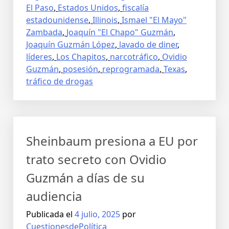
El Paso
,
Estados Unidos
,
fiscalía
estadounidense
,
Illinois
,
Ismael "El Mayo"
Zambada
,
Joaquín "El Chapo" Guzmán
,
Joaquín Guzmán López
,
lavado de diner
,
líderes
,
Los Chapitos
,
narcotráfico
,
Ovidio
Guzmán
,
posesión
,
reprogramada
,
Texas
,
tráfico de drogas
Sheinbaum presiona a EU por
trato secreto con Ovidio
Guzmán a días de su
audiencia
Publicada el
4 julio, 2025
por
CuestionesdePolítica