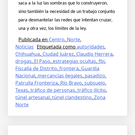
saca a la luz las sombras que lo construyeron,
sino también la necesidad de un trabajo conjunto
para desmantelar las redes que intentan cruzar,
una y otra vez, los límites de la ley.
Publicada en
Centro
,
Norte
,
Noticias
Etiquetada como
autoridades
,
Chihuahua
,
Ciudad Juárez
,
Claudio Herrera
,
drogas
,
El Paso
,
estrategias ocultas
,
fbi
,
Fiscalía de Distrito
,
frontera
,
Guardia
Nacional
,
mercancías ilegales
,
pasadizo
,
Patrulla Fronteriza
,
Río Bravo
,
subsuelo
,
Texas
,
tráfico de personas
,
tráfico ilícito
,
túnel artesanal
,
túnel clandestino
,
Zona
Norte