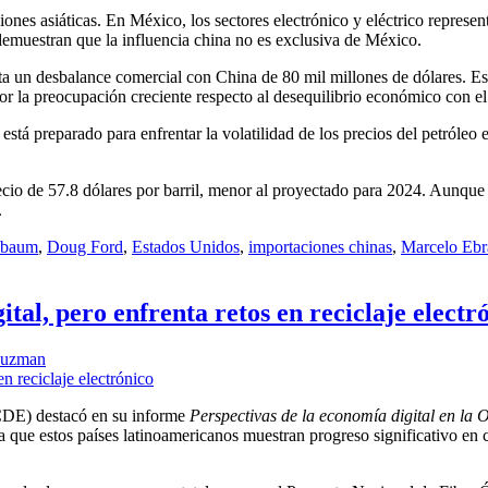
ones asiáticas. En México, los sectores electrónico y eléctrico repres
emuestran que la influencia china no es exclusiva de México.
nta un desbalance comercial con China de 80 mil millones de dólares. E
 la preocupación creciente respecto al desequilibrio económico con el 
stá preparado para enfrentar la volatilidad de los precios del petróleo
cio de 57.8 dólares por barril, menor al proyectado para 2024. Aunque
.
nbaum
,
Doug Ford
,
Estados Unidos
,
importaciones chinas
,
Marcelo Ebr
tal, pero enfrenta retos en reciclaje electr
Guzman
CDE) destacó en su informe
Perspectivas de la economía digital en l
 que estos países latinoamericanos muestran progreso significativo en 