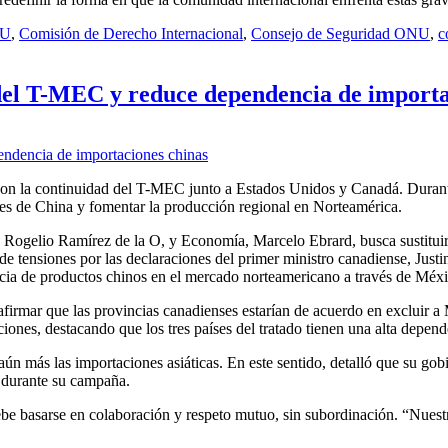
NU
,
Comisión de Derecho Internacional
,
Consejo de Seguridad ONU
,
c
del T-MEC y reduce dependencia de importa
on la continuidad del T-MEC junto a Estados Unidos y Canadá. Durante
tes de China y fomentar la producción regional en Norteamérica.
, Rogelio Ramírez de la O, y Economía, Marcelo Ebrard, busca sustituir
de tensiones por las declaraciones del primer ministro canadiense, Jus
cia de productos chinos en el mercado norteamericano a través de Méxi
 afirmar que las provincias canadienses estarían de acuerdo en exclui
iones, destacando que los tres países del tratado tienen una alta depen
aún más las importaciones asiáticas. En este sentido, detalló que su go
s durante su campaña.
 basarse en colaboración y respeto mutuo, sin subordinación. “Nuestro