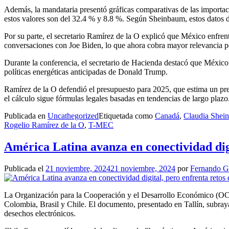
Además, la mandataria presentó gráficas comparativas de las importaci
estos valores son del 32.4 % y 8.8 %. Según Sheinbaum, estos datos d
Por su parte, el secretario Ramírez de la O explicó que México enfre
conversaciones con Joe Biden, lo que ahora cobra mayor relevancia por
Durante la conferencia, el secretario de Hacienda destacó que México e
políticas energéticas anticipadas de Donald Trump.
Ramírez de la O defendió el presupuesto para 2025, que estima un pre
el cálculo sigue fórmulas legales basadas en tendencias de largo plazo
Publicada en
Uncathegorized
Etiquetada como
Canadá
,
Claudia Shei
Rogelio Ramírez de la O
,
T-MEC
América Latina avanza en conectividad digi
Publicada el
21 noviembre, 2024
21 noviembre, 2024
por
Fernando 
La Organización para la Cooperación y el Desarrollo Económico (O
Colombia, Brasil y Chile. El documento, presentado en Tallín, subraya
desechos electrónicos.