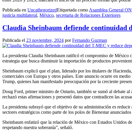
Publicada en
Uncathegorized
Etiquetada como
Asamblea General O
justicia multilateral
,
México
,
secretaria de Relaciones Exteriores
Claudia Sheinbaum defiende continuidad 
Publicada el
23 noviembre, 2024
por
Fernando Guzman
La presidenta Claudia Sheinbaum ratificó el compromiso de México c
estrategia que busca disminuir la importación de productos provenien
Sheinbaum explicó que el plan, liderado por los titulares de Hacienda
comerciales con Europa y otros países. Este anuncio ocurre en medio 
Trump, quienes han manifestado preocupación por la creciente presen
Doug Ford, primer ministro de Ontario, también se sumó al debate al
rechazó estas afirmaciones y presentó datos que contradicen las acusac
La presidenta subrayó que el objetivo de su administración es reducir 
sectores estratégicos como parte de los polos de Bienestar anunciado
Sheinbaum enfatizó que la relación de México con Estados Unidos debe
respetando nuestra soberanía”, señaló.