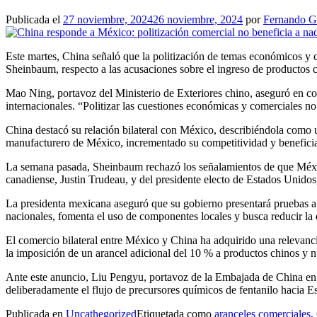
Publicada el
27 noviembre, 2024
26 noviembre, 2024
por
Fernando 
Este martes, China señaló que la politización de temas económicos y co
Sheinbaum, respecto a las acusaciones sobre el ingreso de productos 
Mao Ning, portavoz del Ministerio de Exteriores chino, aseguró en co
internacionales. “Politizar las cuestiones económicas y comerciales no
China destacó su relación bilateral con México, describiéndola como 
manufacturero de México, incrementado su competitividad y beneficiad
La semana pasada, Sheinbaum rechazó los señalamientos de que México
canadiense, Justin Trudeau, y del presidente electo de Estados Unido
La presidenta mexicana aseguró que su gobierno presentará pruebas a 
nacionales, fomenta el uso de componentes locales y busca reducir l
El comercio bilateral entre México y China ha adquirido una relevanc
la imposición de un arancel adicional del 10 % a productos chinos y n
Ante este anuncio, Liu Pengyu, portavoz de la Embajada de China en 
deliberadamente el flujo de precursores químicos de fentanilo hacia Es
Publicada en
Uncathegorized
Etiquetada como
aranceles comerciales
,