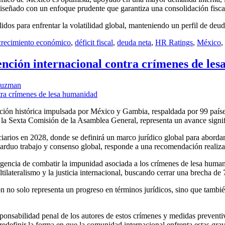
iseñado con un enfoque prudente que garantiza una consolidación fisca
 para enfrentar la volatilidad global, manteniendo un perfil de deuda 
crecimiento económico
,
déficit fiscal
,
deuda neta
,
HR Ratings
,
México
,
nción internacional contra crímenes de le
Guzman
ión histórica impulsada por México y Gambia, respaldada por 99 paíse
la Sexta Comisión de la Asamblea General, representa un avance signifi
iarios en 2028, donde se definirá un marco jurídico global para abordar 
arduo trabajo y consenso global, responde a una recomendación realiz
gencia de combatir la impunidad asociada a los crímenes de lesa humani
lateralismo y la justicia internacional, buscando cerrar una brecha de 7
n no solo representa un progreso en términos jurídicos, sino que tambi
nsabilidad penal de los autores de estos crímenes y medidas preventivas
redefinir la forma en que la comunidad internacional enfrenta estas grav