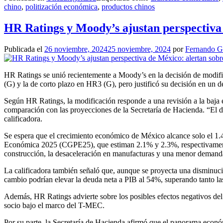
chino
,
politización económica
,
productos chinos
HR Ratings y Moody’s ajustan perspectiva d
Publicada el
26 noviembre, 2024
25 noviembre, 2024
por
Fernando 
HR Ratings se unió recientemente a Moody’s en la decisión de modific
(G) y la de corto plazo en HR3 (G), pero justificó su decisión en un
Según HR Ratings, la modificación responde a una revisión a la baja 
comparación con las proyecciones de la Secretaría de Hacienda. “El de
calificadora.
Se espera que el crecimiento económico de México alcance solo el 1.4%
Económica 2025 (CGPE25), que estiman 2.1% y 2.3%, respectivamente. 
construcción, la desaceleración en manufacturas y una menor demand
La calificadora también señaló que, aunque se proyecta una disminució
cambio podrían elevar la deuda neta a PIB al 54%, superando tanto la
Además, HR Ratings advierte sobre los posibles efectos negativos del 
socio bajo el marco del T-MEC.
Por su parte, la Secretaría de Hacienda afirmó que el panorama econó