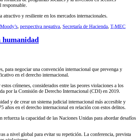
l responsable.
atractivo y resiliente en los mercados internacionales.
Moody’s
,
perspectiva negativa
,
Secretaría de Hacienda
,
T-MEC
sa humanidad
s, para negociar una convención internacional que prevenga y
cativo en el derecho internacional.
estos crímenes, considerados entre las peores violaciones a los
ada por la Comisión de Derecho Internacional (CDI) en 2019.
dad y de crear un sistema judicial internacional más accesible y
5 años en el derecho internacional en relación con estos delitos.
én refuerza la capacidad de las Naciones Unidas para abordar desafíos
 a nivel global para evitar su repetición. La conferencia, prevista
es violaciones.