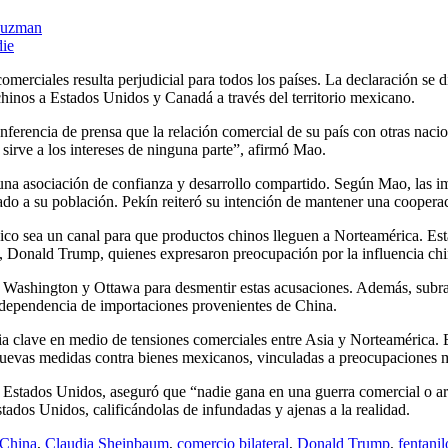
Guzman
merciales resulta perjudicial para todos los países. La declaración se 
chinos a Estados Unidos y Canadá a través del territorio mexicano.
nferencia de prensa que la relación comercial de su país con otras nac
 sirve a los intereses de ninguna parte”, afirmó Mao.
una asociación de confianza y desarrollo compartido. Según Mao, las im
o a su población. Pekín reiteró su intención de mantener una cooperac
 sea un canal para que productos chinos lleguen a Norteamérica. Esta 
s, Donald Trump, quienes expresaron preocupación por la influencia chi
Washington y Ottawa para desmentir estas acusaciones. Además, subrayó 
a dependencia de importaciones provenientes de China.
ia clave en medio de tensiones comerciales entre Asia y Norteamérica.
uevas medidas contra bienes mexicanos, vinculadas a preocupaciones mig
Estados Unidos, aseguró que “nadie gana en una guerra comercial o ara
tados Unidos, calificándolas de infundadas y ajenas a la realidad.
China
,
Claudia Sheinbaum
,
comercio bilateral
,
Donald Trump
,
fentanil