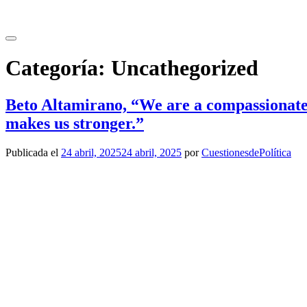
Saltar
al
contenido
Categoría:
Uncathegorized
Beto Altamirano, “We are a compassionate, 
makes us stronger.”
Publicada el
24 abril, 2025
24 abril, 2025
por
CuestionesdePolítica