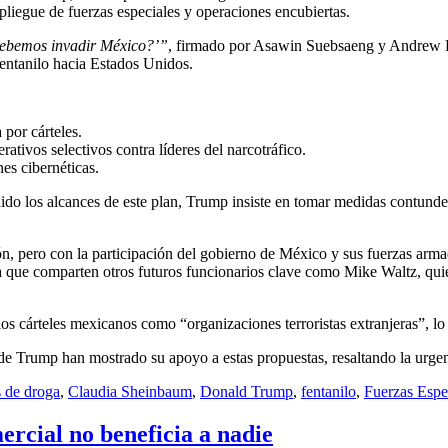
pliegue de fuerzas especiales y operaciones encubiertas.
debemos invadir México?’”
, firmado por Asawin Suebsaeng y Andrew Pé
fentanilo hacia Estados Unidos.
por cárteles.
rativos selectivos contra líderes del narcotráfico.
es cibernéticas.
o los alcances de este plan, Trump insiste en tomar medidas contunde
ón, pero con la participación del gobierno de México y sus fuerzas arma
ra que comparten otros futuros funcionarios clave como Mike Waltz, quien
s cárteles mexicanos como “organizaciones terroristas extranjeras”, lo qu
e Trump han mostrado su apoyo a estas propuestas, resaltando la urgencia 
s de droga
,
Claudia Sheinbaum
,
Donald Trump
,
fentanilo
,
Fuerzas Espe
ercial no beneficia a nadie