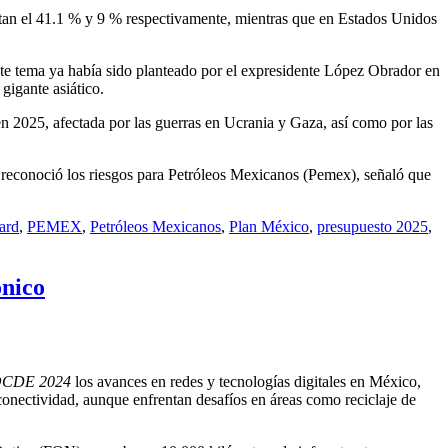
entan el 41.1 % y 9 % respectivamente, mientras que en Estados Unidos
ste tema ya había sido planteado por el expresidente López Obrador en
gigante asiático.
 en 2025, afectada por las guerras en Ucrania y Gaza, así como por las
 reconoció los riesgos para Petróleos Mexicanos (Pemex), señaló que
ard
,
PEMEX
,
Petróleos Mexicanos
,
Plan México
,
presupuesto 2025
,
ónico
a OCDE 2024
los avances en redes y tecnologías digitales en México,
conectividad, aunque enfrentan desafíos en áreas como reciclaje de