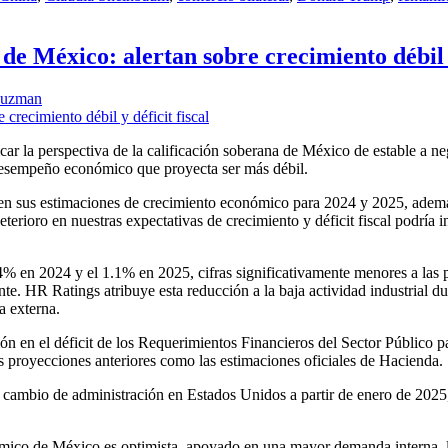
e México: alertan sobre crecimiento débil y
Guzman
ar la perspectiva de la calificación soberana de México de estable a 
 desempeño económico que proyecta ser más débil.
en sus estimaciones de crecimiento económico para 2024 y 2025, además 
terioro en nuestras expectativas de crecimiento y déficit fiscal podría
 en 2024 y el 1.1% en 2025, cifras significativamente menores a las pr
HR Ratings atribuye esta reducción a la baja actividad industrial dur
a externa.
n en el déficit de los Requerimientos Financieros del Sector Público p
s proyecciones anteriores como las estimaciones oficiales de Hacienda.
cambio de administración en Estados Unidos a partir de enero de 2025, 
mico de México es optimista, apoyado en una mayor demanda interna, la 