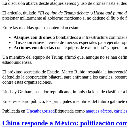
La discusión abarca desde ataques aéreos y uso de drones hasta el des
El artículo, titulado
“El equipo de Trump debate ‘¿Hasta qué punto 
presionar militarmente al gobierno mexicano si no detiene el flujo de 
Entre las medidas que se contemplan están:
Ataques con drones
o bombardeos a infraestructura controlada 
“Invasión suave”
: envío de fuerzas especiales para ejecutar ope
Acciones encubiertas
con “equipos de exterminio” y operacion
Un miembro del equipo de Trump afirmó que, aunque no se han definid
estadounidenses.
El próximo secretario de Estado, Marco Rubio, respalda la intervenci
defendido la cooperación bilateral para enfrentar a los cárteles, postu
contra estas organizaciones.
Lindsey Graham, senador republicano, impulsa la idea de clasificar a lo
En el escenario público, los principales miembros del futuro gabinete d
Publicada en
Uncathegorized
Etiquetada como
ataques aéreos
,
cártele
China responde a México: politización com