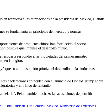
dio en respuesta a las afirmaciones de la presidenta de México, Claudia
iones se fundamenta en principios de mercado y normas
portaciones de productos chinos han fortalecido el sector
ión positiva que impulse el desarrollo mutuo.
respuesta respondió a las inquietudes del primer ministro
na en la región.
que su administración prioriza el desarrollo de las industrias
 Estas declaraciones coinciden con el anuncio de Donald Trump sobre
ratorias y al tráfico de fentanilo.
ncelaria”. Pekín también rechazó las acusaciones de permitir
o
,
Justin Trudeau
,
Liu Pengyu
,
México
,
Ministerio de Exteriores