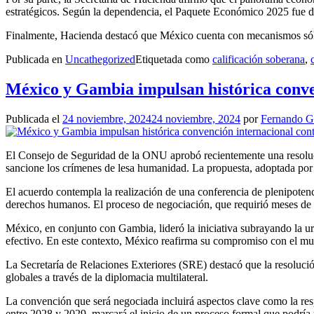
estratégicos. Según la dependencia, el Paquete Económico 2025 fue d
Finalmente, Hacienda destacó que México cuenta con mecanismos sólidos
Publicada en
Uncathegorized
Etiquetada como
calificación soberana
,
México y Gambia impulsan histórica conve
Publicada el
24 noviembre, 2024
24 noviembre, 2024
por
Fernando 
El Consejo de Seguridad de la ONU aprobó recientemente una resoluc
sancione los crímenes de lesa humanidad. La propuesta, adoptada por 
El acuerdo contempla la realización de una conferencia de plenipotenc
derechos humanos. El proceso de negociación, que requirió meses de 
México, en conjunto con Gambia, lideró la iniciativa subrayando la ur
efectivo. En este contexto, México reafirma su compromiso con el multi
La Secretaría de Relaciones Exteriores (SRE) destacó que la resolució
globales a través de la diplomacia multilateral.
La convención que será negociada incluirá aspectos clave como la respo
entre 2028 y 2029, marcará el inicio de un proceso formal que podría 