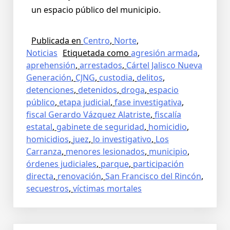
un espacio público del municipio.
Publicada en
Centro
,
Norte
,
Noticias
Etiquetada como
agresión armada
,
aprehensión
,
arrestados
,
Cártel Jalisco Nueva
Generación
,
CJNG
,
custodia
,
delitos
,
detenciones
,
detenidos
,
droga
,
espacio
público
,
etapa judicial
,
fase investigativa
,
fiscal Gerardo Vázquez Alatriste
,
fiscalía
estatal
,
gabinete de seguridad
,
homicidio
,
homicidios
,
juez
,
lo investigativo
,
Los
Carranza
,
menores lesionados
,
municipio
,
órdenes judiciales
,
parque
,
participación
directa
,
renovación
,
San Francisco del Rincón
,
secuestros
,
víctimas mortales