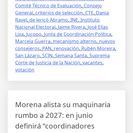
Comité Técnico de Evaluación
,
Consejo
General
,
criterios de selección
,
CTE
,
Dania
Ravel
,
de Jericó Abramo
,
INE
,
Instituto
Nacional Electoral
,
Jaime Rivera
,
José Elías
Lixa
,
Jucopo
,
Junta de Coordinación Política
,
Marcela Guerra
,
mecanismo alterno
,
nuevos
consejeros
,
PAN
,
renovación
,
Rubén Moreira
,
San Lázaro
,
SCJN
,
Semana Santa
,
Suprema
Corte de Justicia de la Nación
,
vacantes
,
votación
Morena alista su maquinaria
rumbo a 2027: en junio
definirá “coordinadores