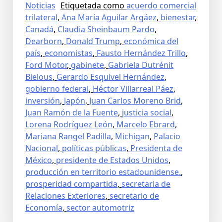
Noticias
Etiquetada como
acuerdo comercial
trilateral
,
Ana María Aguilar Argáez
,
bienestar
,
Canadá
,
Claudia Sheinbaum Pardo
,
Dearborn
,
Donald Trump
,
económica del
país
,
economistas
,
Fausto Hernández Trillo
,
Ford Motor
,
gabinete
,
Gabriela Dutrénit
Bielous
,
Gerardo Esquivel Hernández
,
gobierno federal
,
Héctor Villarreal Páez
,
inversión
,
Japón
,
Juan Carlos Moreno Brid
,
Juan Ramón de la Fuente
,
justicia social
,
Lorena Rodríguez León
,
Marcelo Ebrard
,
Mariana Rangel Padilla
,
Michigan
,
Palacio
Nacional
,
políticas públicas
,
Presidenta de
México
,
presidente de Estados Unidos
,
producción en territorio estadounidense.
,
prosperidad compartida
,
secretaria de
Relaciones Exteriores
,
secretario de
Economía
,
sector automotriz