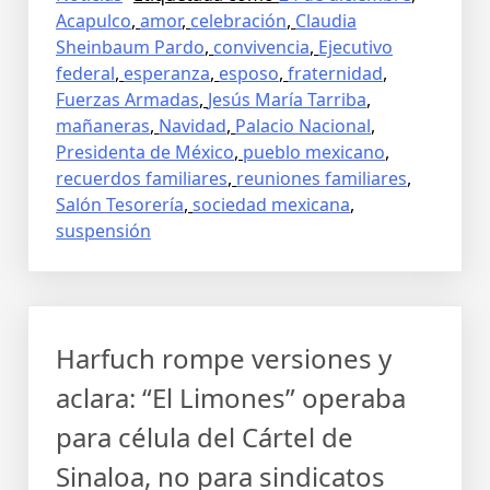
Acapulco
,
amor
,
celebración
,
Claudia
Sheinbaum Pardo
,
convivencia
,
Ejecutivo
federal
,
esperanza
,
esposo
,
fraternidad
,
Fuerzas Armadas
,
Jesús María Tarriba
,
mañaneras
,
Navidad
,
Palacio Nacional
,
Presidenta de México
,
pueblo mexicano
,
recuerdos familiares
,
reuniones familiares
,
Salón Tesorería
,
sociedad mexicana
,
suspensión
Harfuch rompe versiones y
aclara: “El Limones” operaba
para célula del Cártel de
Sinaloa, no para sindicatos