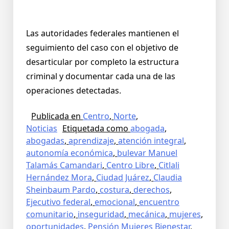
Las autoridades federales mantienen el
seguimiento del caso con el objetivo de
desarticular por completo la estructura
criminal y documentar cada una de las
operaciones detectadas.
Publicada en
Centro
,
Norte
,
Noticias
Etiquetada como
abogada
,
abogadas
,
aprendizaje
,
atención integral
,
autonomía económica
,
bulevar Manuel
Talamás Camandari
,
Centro Libre
,
Citlali
Hernández Mora
,
Ciudad Juárez
,
Claudia
Sheinbaum Pardo
,
costura
,
derechos
,
Ejecutivo federal
,
emocional
,
encuentro
comunitario
,
inseguridad
,
mecánica
,
mujeres
,
oportunidades
,
Pensión Mujeres Bienestar
,