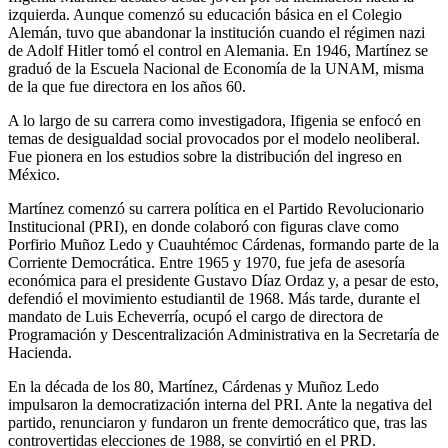
izquierda. Aunque comenzó su educación básica en el Colegio
Alemán, tuvo que abandonar la institución cuando el régimen nazi
de Adolf Hitler tomó el control en Alemania. En 1946, Martínez se
graduó de la Escuela Nacional de Economía de la UNAM, misma
de la que fue directora en los años 60.
A lo largo de su carrera como investigadora, Ifigenia se enfocó en
temas de desigualdad social provocados por el modelo neoliberal.
Fue pionera en los estudios sobre la distribución del ingreso en
México.
Martínez comenzó su carrera política en el Partido Revolucionario
Institucional (PRI), en donde colaboró con figuras clave como
Porfirio Muñoz Ledo y Cuauhtémoc Cárdenas, formando parte de la
Corriente Democrática. Entre 1965 y 1970, fue jefa de asesoría
económica para el presidente Gustavo Díaz Ordaz y, a pesar de esto,
defendió el movimiento estudiantil de 1968. Más tarde, durante el
mandato de Luis Echeverría, ocupó el cargo de directora de
Programación y Descentralización Administrativa en la Secretaría de
Hacienda.
En la década de los 80, Martínez, Cárdenas y Muñoz Ledo
impulsaron la democratización interna del PRI. Ante la negativa del
partido, renunciaron y fundaron un frente democrático que, tras las
controvertidas elecciones de 1988, se convirtió en el PRD.