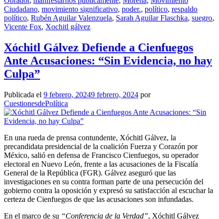
Obrador
,
manifestarnos públicamente
,
Morena
,
Movimiento
Ciudadano
,
movimiento significativo
,
poder.
,
político
,
respaldo
político
,
Rubén Aguilar Valenzuela
,
Sarah Aguilar Flaschka
,
suegro
,
Vicente Fox
,
Xochitl gálvez
Xóchitl Gálvez Defiende a Cienfuegos
Ante Acusaciones: “Sin Evidencia, no hay
Culpa”
Publicada el
9 febrero, 2024
9 febrero, 2024
por
CuestionesdePolítica
En una rueda de prensa contundente, Xóchitl Gálvez, la
precandidata presidencial de la coalición Fuerza y Corazón por
México, salió en defensa de Francisco Cienfuegos, su operador
electoral en Nuevo León, frente a las acusaciones de la Fiscalía
General de la República (FGR). Gálvez aseguró que las
investigaciones en su contra forman parte de una persecución del
gobierno contra la oposición y expresó su satisfacción al escuchar la
certeza de Cienfuegos de que las acusaciones son infundadas.
En el marco de su
“Conferencia de la Verdad”
, Xóchitl Gálvez