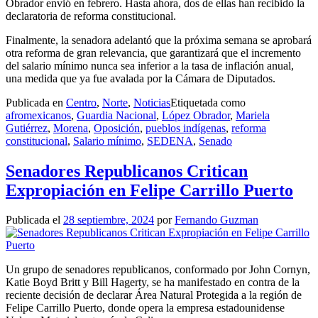
Obrador envió en febrero. Hasta ahora, dos de ellas han recibido la
declaratoria de reforma constitucional.
Finalmente, la senadora adelantó que la próxima semana se aprobará
otra reforma de gran relevancia, que garantizará que el incremento
del salario mínimo nunca sea inferior a la tasa de inflación anual,
una medida que ya fue avalada por la Cámara de Diputados.
Publicada en
Centro
,
Norte
,
Noticias
Etiquetada como
afromexicanos
,
Guardia Nacional
,
López Obrador
,
Mariela
Gutiérrez
,
Morena
,
Oposición
,
pueblos indígenas
,
reforma
constitucional
,
Salario mínimo
,
SEDENA
,
Senado
Senadores Republicanos Critican
Expropiación en Felipe Carrillo Puerto
Publicada el
28 septiembre, 2024
por
Fernando Guzman
Un grupo de senadores republicanos, conformado por John Cornyn,
Katie Boyd Britt y Bill Hagerty, se ha manifestado en contra de la
reciente decisión de declarar Área Natural Protegida a la región de
Felipe Carrillo Puerto, donde opera la empresa estadounidense