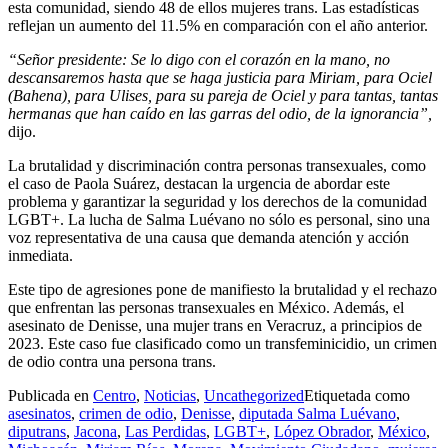
esta comunidad, siendo 48 de ellos mujeres trans. Las estadísticas
reflejan un aumento del 11.5% en comparación con el año anterior.
“Señor presidente: Se lo digo con el corazón en la mano, no
descansaremos hasta que se haga justicia para Miriam, para Ociel
(Bahena), para Ulises, para su pareja de Ociel y para tantas, tantas
hermanas que han caído en las garras del odio, de la ignorancia”,
dijo.
La brutalidad y discriminación contra personas transexuales, como
el caso de Paola Suárez, destacan la urgencia de abordar este
problema y garantizar la seguridad y los derechos de la comunidad
LGBT+. La lucha de Salma Luévano no sólo es personal, sino una
voz representativa de una causa que demanda atención y acción
inmediata.
Este tipo de agresiones pone de manifiesto la brutalidad y el rechazo
que enfrentan las personas transexuales en México. Además, el
asesinato de Denisse, una mujer trans en Veracruz, a principios de
2023. Este caso fue clasificado como un transfeminicidio, un crimen
de odio contra una persona trans.
Publicada en
Centro
,
Noticias
,
Uncathegorized
Etiquetada como
asesinatos
,
crimen de odio
,
Denisse
,
diputada Salma Luévano
,
diputrans
,
Jacona
,
Las Perdidas
,
LGBT+
,
López Obrador
,
México
,