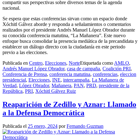
compartir sus perspectivas sobre diversos temas de la agenda
nacional.
Se espera que estas conferencias sirvan como un espacio donde
Xóchitl Gálvez aborde y responda a señalamientos o comentarios
realizados por el presidente Andrés Manuel López Obrador durante
su conocida conferencia matutina, “La Mañanera”. Este nuevo
enfoque busca consolidar la presencia mediática de la precandidata y
establecer un diálogo directo con la ciudadanía en este periodo
previo a las elecciones.
Publicada en
Centro
,
Elecciones
,
Norte
Etiquetada como
AMLO
,
Andrés Manuel López Obrador
,
casa de campaña
,
Coalición PRI
,
Conferencia de Prensa
,
conferencia matutina
,
conferencias
,
eleccion
presidencial
,
Elecciones
,
INE
,
intercampaña
,
La Mañanera de
Verdad
,
López Obrador
,
Mañanera
,
PAN
,
PRD
,
presidente de la
República
,
PRI
,
Xóchitl Gálvez Ruiz
Reaparición de Zedillo y Aznar: Llamado
a la Defensa Democrática
Publicada el
25 enero, 2024
por
Fernando Guzman