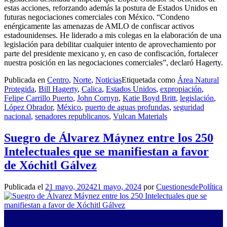
estas acciones, reforzando además la postura de Estados Unidos en
futuras negociaciones comerciales con México. “Condeno
enérgicamente las amenazas de AMLO de confiscar activos
estadounidenses. He liderado a mis colegas en la elaboración de una
legislación para debilitar cualquier intento de aprovechamiento por
parte del presidente mexicano y, en caso de confiscación, fortalecer
nuestra posición en las negociaciones comerciales”, declaró Hagerty.
Publicada en
Centro
,
Norte
,
Noticias
Etiquetada como
Área Natural
Protegida
,
Bill Hagerty
,
Calica
,
Estados Unidos
,
expropiación
,
Felipe Carrillo Puerto
,
John Cornyn
,
Katie Boyd Britt
,
legislación
,
López Obrador
,
México
,
puerto de aguas profundas
,
seguridad
nacional
,
senadores republicanos
,
Vulcan Materials
Suegro de Álvarez Máynez entre los 250
Intelectuales que se manifiestan a favor
de Xóchitl Gálvez
Publicada el
21 mayo, 2024
21 mayo, 2024
por
CuestionesdePolítica