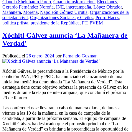
Claudia Sheinbaum Pardo
,
Cuarta transformación
,
Elecciones
,
Gerardo Fernández Noroña
,
INE
,
intercampaña
,
López Obrador
,
Mañanera
,
Morena
,
Napoleón Gómez Urrutia
,
Organizaciones de la
sociedad civil
,
Organizaciones Sociales y Civiles
,
Pedro Haces
,
política priista
,
presidente de la República
,
PT
,
PVEM
Xóchitl Gálvez anuncia ‘La Mañanera de
Verdad’
Publicada el
26 enero, 2024
por
Fernando Guzman
Xóchitl Gálvez, la precandidata a la Presidencia de México por la
coalición PAN, PRI y PRD, ha anunciado el lanzamiento de una
iniciativa mediática denominada “La Mañanera de Verdad”. Esta
estrategia tiene como objetivo reforzar la presencia de Gálvez en los
medios durante la etapa de intercampaña, que concluirá el próximo
29 de febrero.
Las conferencias se llevarán a cabo de manera diaria, de lunes a
viernes a las 10 de la mañana, en la casa de campaña de la
candidata, a partir de la próxima semana. El equipo de campaña de
Xóchitl Gálvez ha destacado que el propósito principal de “La
Mañanera de Verdad” es brindar a la precandidata la oportunidad de