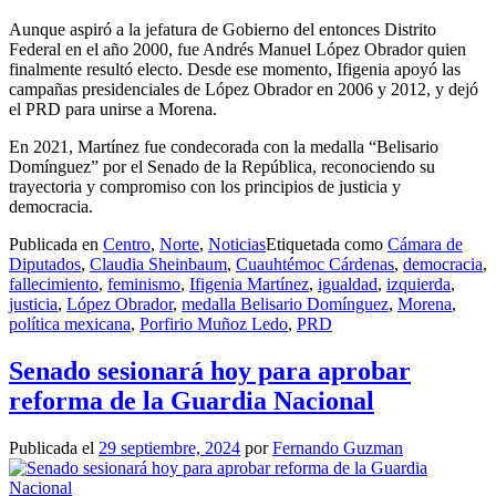
Aunque aspiró a la jefatura de Gobierno del entonces Distrito
Federal en el año 2000, fue Andrés Manuel López Obrador quien
finalmente resultó electo. Desde ese momento, Ifigenia apoyó las
campañas presidenciales de López Obrador en 2006 y 2012, y dejó
el PRD para unirse a Morena.
En 2021, Martínez fue condecorada con la medalla “Belisario
Domínguez” por el Senado de la República, reconociendo su
trayectoria y compromiso con los principios de justicia y
democracia.
Publicada en
Centro
,
Norte
,
Noticias
Etiquetada como
Cámara de
Diputados
,
Claudia Sheinbaum
,
Cuauhtémoc Cárdenas
,
democracia
,
fallecimiento
,
feminismo
,
Ifigenia Martínez
,
igualdad
,
izquierda
,
justicia
,
López Obrador
,
medalla Belisario Domínguez
,
Morena
,
política mexicana
,
Porfirio Muñoz Ledo
,
PRD
Senado sesionará hoy para aprobar
reforma de la Guardia Nacional
Publicada el
29 septiembre, 2024
por
Fernando Guzman