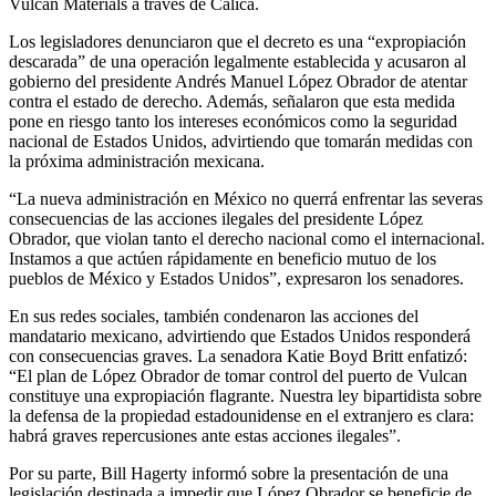
Vulcan Materials a través de Calica.
Los legisladores denunciaron que el decreto es una “expropiación
descarada” de una operación legalmente establecida y acusaron al
gobierno del presidente Andrés Manuel López Obrador de atentar
contra el estado de derecho. Además, señalaron que esta medida
pone en riesgo tanto los intereses económicos como la seguridad
nacional de Estados Unidos, advirtiendo que tomarán medidas con
la próxima administración mexicana.
“La nueva administración en México no querrá enfrentar las severas
consecuencias de las acciones ilegales del presidente López
Obrador, que violan tanto el derecho nacional como el internacional.
Instamos a que actúen rápidamente en beneficio mutuo de los
pueblos de México y Estados Unidos”, expresaron los senadores.
En sus redes sociales, también condenaron las acciones del
mandatario mexicano, advirtiendo que Estados Unidos responderá
con consecuencias graves. La senadora Katie Boyd Britt enfatizó:
“El plan de López Obrador de tomar control del puerto de Vulcan
constituye una expropiación flagrante. Nuestra ley bipartidista sobre
la defensa de la propiedad estadounidense en el extranjero es clara:
habrá graves repercusiones ante estas acciones ilegales”.
Por su parte, Bill Hagerty informó sobre la presentación de una
legislación destinada a impedir que López Obrador se beneficie de