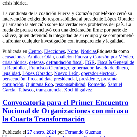
crisis hídrica.
La candidata de la coalición Fuerza y Corazón por México cerró su
intervención exigiendo responsabilidad al presidente López Obrador
y llamando la atención sobre los verdaderos problemas del país. La
rueda de prensa concluyó con una declaración firme por parte de
Gálvez, quien defendió la integridad de su equipo y se comprometió
a afrontar cualquier investigación con transparencia y legalidad.
Publicada en
Centro
,
Elecciones
,
Norte
,
Noticias
Etiquetada como
acusaciones
,
Amílcar Olán
,
coalición Fuerza y Corazón por México
,
crisis hídrica
,
defensa
,
defraudación fiscal
,
FGR
,
Fiscalía General de
la República
,
Francisco Cienfuego
,
gobernador
,
lavado de dinero
,
legalidad
,
López Obrador
,
Nuevo León
,
operador electoral
,
persecución
,
Precandidata presidencial
,
presidente
,
presunta
corrupción
,
Quintana Roo
,
responsabilidad
,
Romedic
,
Samuel
García
,
Tabasco
,
transparencia
,
Xochitl gálvez
Convocatoria para el Primer Encuentro
Nacional de Organizaciones con miras a
la Cuarta Transformación
Publicada el
27 enero, 2024
por
Fernando Guzman