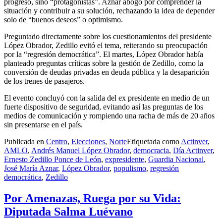
progreso, sino “protagonistas”. Aznar abogó por comprender la
situación y contribuir a su solución, rechazando la idea de depender
solo de “buenos deseos” o optimismo.
Preguntado directamente sobre los cuestionamientos del presidente
López Obrador, Zedillo evitó el tema, reiterando su preocupación
por la “regresión democrática”. El martes, López Obrador había
planteado preguntas críticas sobre la gestión de Zedillo, como la
conversión de deudas privadas en deuda pública y la desaparición
de los trenes de pasajeros.
El evento concluyó con la salida del ex presidente en medio de un
fuerte dispositivo de seguridad, evitando así las preguntas de los
medios de comunicación y rompiendo una racha de más de 20 años
sin presentarse en el país.
Publicada en
Centro
,
Elecciones
,
Norte
Etiquetada como
Actinver
,
AMLO
,
Andrés Manuel López Obrador
,
democracia
,
Día Actinver
,
Ernesto Zedillo Ponce de León
,
expresidente
,
Guardia Nacional
,
José María Aznar
,
López Obrador
,
populismo
,
regresión
democrática
,
Zedillo
Por Amenazas, Ruega por su Vida:
Diputada Salma Luévano