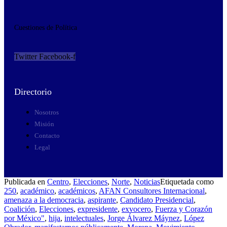
Cuestiones de Política
Twitter
Facebook-f
Directorio
Nosotros
Misión
Contacto
Legal
Publicada en
Centro
,
Elecciones
,
Norte
,
Noticias
Etiquetada como
250
,
académico
,
académicos
,
AFAN Consultores Internacional
,
amenaza a la democracia
,
aspirante
,
Candidato Presidencial
,
Coalición
,
Elecciones
,
expresidente
,
exvocero
,
Fuerza y Corazón
por México"
,
hija
,
intelectuales
,
Jorge Álvarez Máynez
,
López