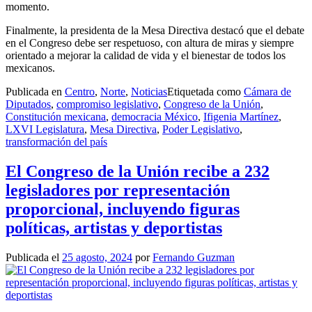
momento.
Finalmente, la presidenta de la Mesa Directiva destacó que el debate
en el Congreso debe ser respetuoso, con altura de miras y siempre
orientado a mejorar la calidad de vida y el bienestar de todos los
mexicanos.
Publicada en
Centro
,
Norte
,
Noticias
Etiquetada como
Cámara de
Diputados
,
compromiso legislativo
,
Congreso de la Unión
,
Constitución mexicana
,
democracia México
,
Ifigenia Martínez
,
LXVI Legislatura
,
Mesa Directiva
,
Poder Legislativo
,
transformación del país
El Congreso de la Unión recibe a 232
legisladores por representación
proporcional, incluyendo figuras
políticas, artistas y deportistas
Publicada el
25 agosto, 2024
por
Fernando Guzman