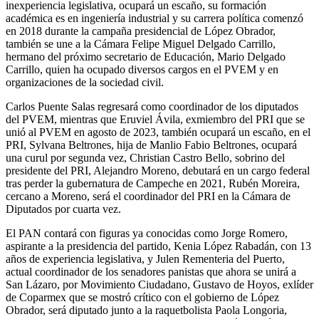
inexperiencia legislativa, ocupará un escaño, su formación
académica es en ingeniería industrial y su carrera política comenzó
en 2018 durante la campaña presidencial de López Obrador,
también se une a la Cámara Felipe Miguel Delgado Carrillo,
hermano del próximo secretario de Educación, Mario Delgado
Carrillo, quien ha ocupado diversos cargos en el PVEM y en
organizaciones de la sociedad civil.
Carlos Puente Salas regresará como coordinador de los diputados
del PVEM, mientras que Eruviel Ávila, exmiembro del PRI que se
unió al PVEM en agosto de 2023, también ocupará un escaño, en el
PRI, Sylvana Beltrones, hija de Manlio Fabio Beltrones, ocupará
una curul por segunda vez, Christian Castro Bello, sobrino del
presidente del PRI, Alejandro Moreno, debutará en un cargo federal
tras perder la gubernatura de Campeche en 2021, Rubén Moreira,
cercano a Moreno, será el coordinador del PRI en la Cámara de
Diputados por cuarta vez.
El PAN contará con figuras ya conocidas como Jorge Romero,
aspirante a la presidencia del partido, Kenia López Rabadán, con 13
años de experiencia legislativa, y Julen Rementeria del Puerto,
actual coordinador de los senadores panistas que ahora se unirá a
San Lázaro, por Movimiento Ciudadano, Gustavo de Hoyos, exlíder
de Coparmex que se mostró crítico con el gobierno de López
Obrador, será diputado junto a la raquetbolista Paola Longoria,