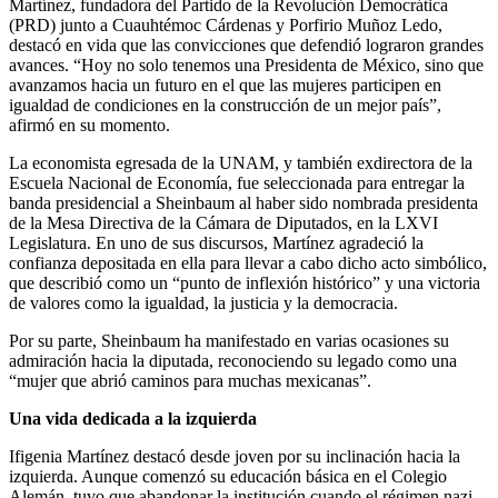
Martínez, fundadora del Partido de la Revolución Democrática
(PRD) junto a Cuauhtémoc Cárdenas y Porfirio Muñoz Ledo,
destacó en vida que las convicciones que defendió lograron grandes
avances. “Hoy no solo tenemos una Presidenta de México, sino que
avanzamos hacia un futuro en el que las mujeres participen en
igualdad de condiciones en la construcción de un mejor país”,
afirmó en su momento.
La economista egresada de la UNAM, y también exdirectora de la
Escuela Nacional de Economía, fue seleccionada para entregar la
banda presidencial a Sheinbaum al haber sido nombrada presidenta
de la Mesa Directiva de la Cámara de Diputados, en la LXVI
Legislatura. En uno de sus discursos, Martínez agradeció la
confianza depositada en ella para llevar a cabo dicho acto simbólico,
que describió como un “punto de inflexión histórico” y una victoria
de valores como la igualdad, la justicia y la democracia.
Por su parte, Sheinbaum ha manifestado en varias ocasiones su
admiración hacia la diputada, reconociendo su legado como una
“mujer que abrió caminos para muchas mexicanas”.
Una vida dedicada a la izquierda
Ifigenia Martínez destacó desde joven por su inclinación hacia la
izquierda. Aunque comenzó su educación básica en el Colegio
Alemán, tuvo que abandonar la institución cuando el régimen nazi