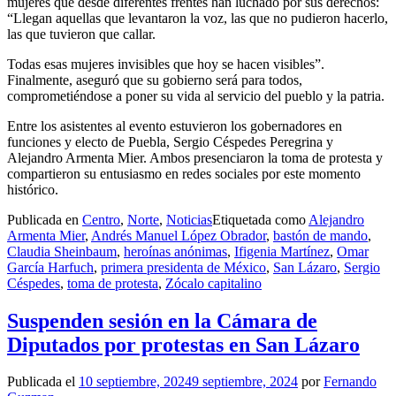
mujeres que desde diferentes frentes han luchado por sus derechos:
“Llegan aquellas que levantaron la voz, las que no pudieron hacerlo,
las que tuvieron que callar.
Todas esas mujeres invisibles que hoy se hacen visibles”.
Finalmente, aseguró que su gobierno será para todos,
comprometiéndose a poner su vida al servicio del pueblo y la patria.
Entre los asistentes al evento estuvieron los gobernadores en
funciones y electo de Puebla, Sergio Céspedes Peregrina y
Alejandro Armenta Mier. Ambos presenciaron la toma de protesta y
compartieron su entusiasmo en redes sociales por este momento
histórico.
Publicada en
Centro
,
Norte
,
Noticias
Etiquetada como
Alejandro
Armenta Mier
,
Andrés Manuel López Obrador
,
bastón de mando
,
Claudia Sheinbaum
,
heroínas anónimas
,
Ifigenia Martínez
,
Omar
García Harfuch
,
primera presidenta de México
,
San Lázaro
,
Sergio
Céspedes
,
toma de protesta
,
Zócalo capitalino
Suspenden sesión en la Cámara de
Diputados por protestas en San Lázaro
Publicada el
10 septiembre, 2024
9 septiembre, 2024
por
Fernando