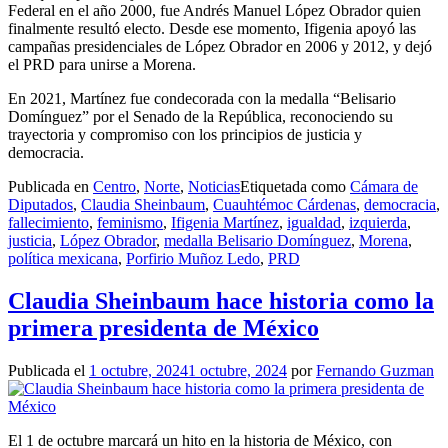
Federal en el año 2000, fue Andrés Manuel López Obrador quien
finalmente resultó electo. Desde ese momento, Ifigenia apoyó las
campañas presidenciales de López Obrador en 2006 y 2012, y dejó
el PRD para unirse a Morena.
En 2021, Martínez fue condecorada con la medalla “Belisario
Domínguez” por el Senado de la República, reconociendo su
trayectoria y compromiso con los principios de justicia y
democracia.
Publicada en
Centro
,
Norte
,
Noticias
Etiquetada como
Cámara de
Diputados
,
Claudia Sheinbaum
,
Cuauhtémoc Cárdenas
,
democracia
,
fallecimiento
,
feminismo
,
Ifigenia Martínez
,
igualdad
,
izquierda
,
justicia
,
López Obrador
,
medalla Belisario Domínguez
,
Morena
,
política mexicana
,
Porfirio Muñoz Ledo
,
PRD
Claudia Sheinbaum hace historia como la
primera presidenta de México
Publicada el
1 octubre, 2024
1 octubre, 2024
por
Fernando Guzman
El 1 de octubre marcará un hito en la historia de México, con