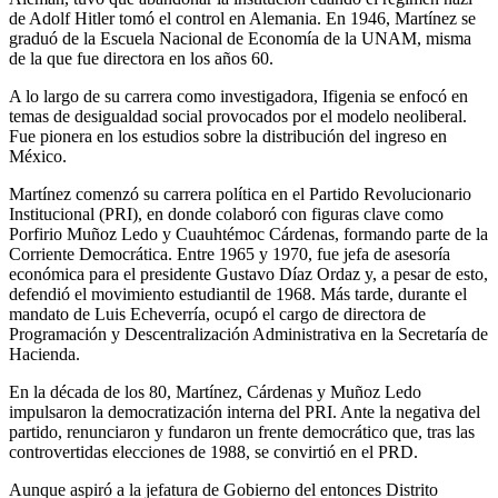
de Adolf Hitler tomó el control en Alemania. En 1946, Martínez se
graduó de la Escuela Nacional de Economía de la UNAM, misma
de la que fue directora en los años 60.
A lo largo de su carrera como investigadora, Ifigenia se enfocó en
temas de desigualdad social provocados por el modelo neoliberal.
Fue pionera en los estudios sobre la distribución del ingreso en
México.
Martínez comenzó su carrera política en el Partido Revolucionario
Institucional (PRI), en donde colaboró con figuras clave como
Porfirio Muñoz Ledo y Cuauhtémoc Cárdenas, formando parte de la
Corriente Democrática. Entre 1965 y 1970, fue jefa de asesoría
económica para el presidente Gustavo Díaz Ordaz y, a pesar de esto,
defendió el movimiento estudiantil de 1968. Más tarde, durante el
mandato de Luis Echeverría, ocupó el cargo de directora de
Programación y Descentralización Administrativa en la Secretaría de
Hacienda.
En la década de los 80, Martínez, Cárdenas y Muñoz Ledo
impulsaron la democratización interna del PRI. Ante la negativa del
partido, renunciaron y fundaron un frente democrático que, tras las
controvertidas elecciones de 1988, se convirtió en el PRD.
Aunque aspiró a la jefatura de Gobierno del entonces Distrito