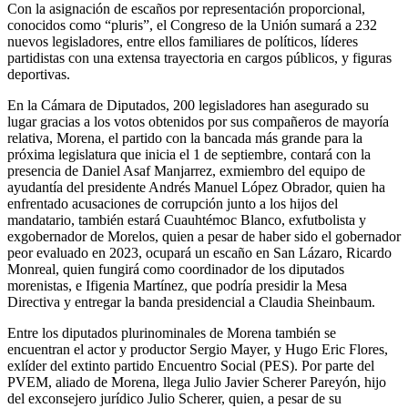
Con la asignación de escaños por representación proporcional,
conocidos como “pluris”, el Congreso de la Unión sumará a 232
nuevos legisladores, entre ellos familiares de políticos, líderes
partidistas con una extensa trayectoria en cargos públicos, y figuras
deportivas.
En la Cámara de Diputados, 200 legisladores han asegurado su
lugar gracias a los votos obtenidos por sus compañeros de mayoría
relativa, Morena, el partido con la bancada más grande para la
próxima legislatura que inicia el 1 de septiembre, contará con la
presencia de Daniel Asaf Manjarrez, exmiembro del equipo de
ayudantía del presidente Andrés Manuel López Obrador, quien ha
enfrentado acusaciones de corrupción junto a los hijos del
mandatario, también estará Cuauhtémoc Blanco, exfutbolista y
exgobernador de Morelos, quien a pesar de haber sido el gobernador
peor evaluado en 2023, ocupará un escaño en San Lázaro, Ricardo
Monreal, quien fungirá como coordinador de los diputados
morenistas, e Ifigenia Martínez, que podría presidir la Mesa
Directiva y entregar la banda presidencial a Claudia Sheinbaum.
Entre los diputados plurinominales de Morena también se
encuentran el actor y productor Sergio Mayer, y Hugo Eric Flores,
exlíder del extinto partido Encuentro Social (PES). Por parte del
PVEM, aliado de Morena, llega Julio Javier Scherer Pareyón, hijo
del exconsejero jurídico Julio Scherer, quien, a pesar de su