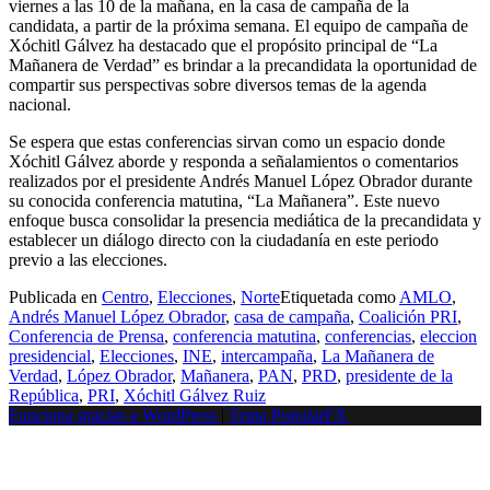
viernes a las 10 de la mañana, en la casa de campaña de la
candidata, a partir de la próxima semana. El equipo de campaña de
Xóchitl Gálvez ha destacado que el propósito principal de “La
Mañanera de Verdad” es brindar a la precandidata la oportunidad de
compartir sus perspectivas sobre diversos temas de la agenda
nacional.
Se espera que estas conferencias sirvan como un espacio donde
Xóchitl Gálvez aborde y responda a señalamientos o comentarios
realizados por el presidente Andrés Manuel López Obrador durante
su conocida conferencia matutina, “La Mañanera”. Este nuevo
enfoque busca consolidar la presencia mediática de la precandidata y
establecer un diálogo directo con la ciudadanía en este periodo
previo a las elecciones.
Publicada en
Centro
,
Elecciones
,
Norte
Etiquetada como
AMLO
,
Andrés Manuel López Obrador
,
casa de campaña
,
Coalición PRI
,
Conferencia de Prensa
,
conferencia matutina
,
conferencias
,
eleccion
presidencial
,
Elecciones
,
INE
,
intercampaña
,
La Mañanera de
Verdad
,
López Obrador
,
Mañanera
,
PAN
,
PRD
,
presidente de la
República
,
PRI
,
Xóchitl Gálvez Ruiz
Funciona gracias a WordPress
|
Tema PopularFX