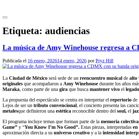
Saltar
al
contenido
Etiqueta:
audiencias
La música de Amy Winehouse regresa a CD
Publicada el
16 enero, 2026
14 enero, 2026
por
Pryz Hill
La
Ciudad de México
será sede de un
reencuentro musical
de
alto
originales
que acompañaron a
Amy Winehouse
durante los años más 
Maraka
, como parte de una
gira
que busca
mantener vivo
el
legado
La propuesta del espectáculo se centra en interpretar el
repertorio
de
Lejos de ser un
tributo convencional
, el concierto presenta las canc
metales
que definieron una
estética
reconocible dentro del
soul,
el
ja
El programa incluye temas que forman parte de la
memoria colectiva
Game”
y “
You Know I’m No Good”.
Estas piezas, interpretadas
en
aproximación directa a su
universo creativo
y a la
intensidad interp