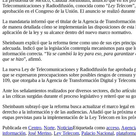
La presidenta de México, Claudia Sheinbaum, anunció que en los pró
Telecomunicaciones y Radiodifusión, conocida como “
Ley Telecom
”
aprobación en el Congreso de la Unión. El anuncio se realizó durante
La mandataria informó que el titular de la Agencia de Transformación 
de manera detallada cómo se implementarán las disposiciones de esta l
aplicación de la ley y su alcance dentro del nuevo marco normativo.
Sheinbaum explicó que la reforma tiene como uno de sus ejes principal
adecuada. Indicó que la legislación contempla mecanismos para que l
información correcta. “
Ya se cambió la ley para eso, para garantizar
que se hizo
”, afirmó.
La nueva Ley de Telecomunicaciones y Radiodifusión fue aprobada po
que se expresaron preocupaciones sobre posibles riesgos de censura y 
109, que otorgaba a la Agencia de Transformación Digital y Telecomun
Ante los señalamientos realizados por diversos sectores, dicho artículo
a las críticas surgidas durante el proceso legislativo y reiteró que su 
Sheinbaum subrayó que la reforma busca actualizar el marco legal en m
derecho a la información y de las audiencias. Añadió que la próxima e
etapas previstas para la implementación de la Ley Telecom en los pr
Publicada en
Centro
,
Norte
,
Noticias
Etiquetada como
acceso
,
Agencia
información
,
José Merino
,
Ley Telecom
,
Palacio Nacional
,
plataforma