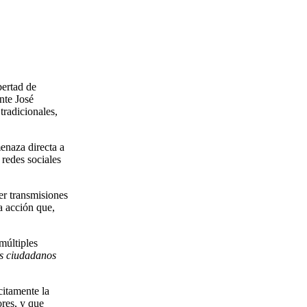
bertad de
nte José
tradicionales,
enaza directa a
 redes sociales
er transmisiones
a acción que,
múltiples
os ciudadanos
citamente la
res, y que