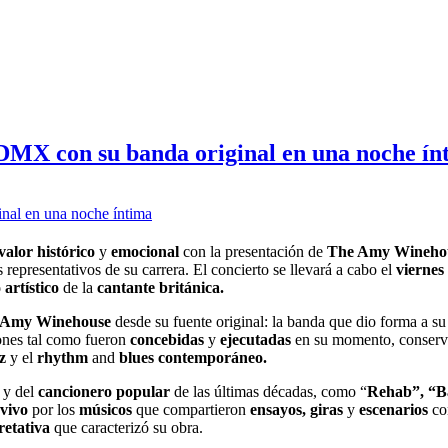
MX con su banda original en una noche ín
 valor histórico
y
emocional
con la presentación de
The Amy Wineho
representativos de su carrera. El concierto se llevará a cabo el
viernes
 artístico
de la
cantante británica.
Amy Winehouse
desde su fuente original: la banda que dio forma a su 
iones tal como fueron
concebidas
y
ejecutadas
en su momento, conser
zz
y el
rhythm
and
blues contemporáneo.
y del
cancionero popular
de las últimas décadas, como “
Rehab”, “Ba
 vivo
por los
músicos
que compartieron
ensayos, giras
y
escenarios
c
retativa
que caracterizó su obra.