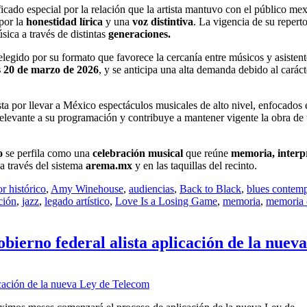
ficado especial por la relación que la artista mantuvo con el público m
por la
honestidad lírica
y una
voz distintiva
. La vigencia de su repert
ica a través de distintas
generaciones.
 elegido por su formato que favorece la cercanía entre músicos y asisten
s 20 de marzo de 2026
, y se anticipa una alta demanda debido al caráct
ta por llevar a México espectáculos musicales de alto nivel, enfocados 
levante a su programación y contribuye a mantener vigente la obra de u
o
se perfila como una
celebración musical
que reúne
memoria, interp
a través del sistema
arema.mx
y en las taquillas del recinto.
or histórico
,
Amy Winehouse
,
audiencias
,
Back to Black
,
blues contem
ción
,
jazz
,
legado artístico
,
Love Is a Losing Game
,
memoria
,
memoria 
bierno federal alista aplicación de la nuev