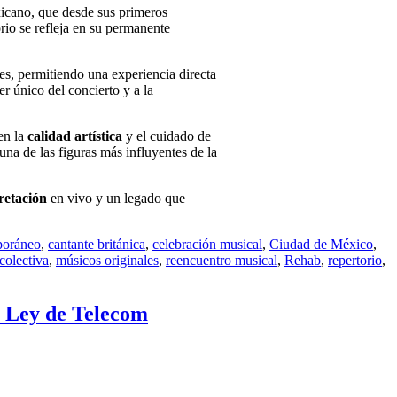
exicano, que desde sus primeros
orio se refleja en su permanente
tes, permitiendo una experiencia directa
er único del concierto y a la
en la
calidad artística
y el cuidado de
na de las figuras más influyentes de la
retación
en vivo y un legado que
poráneo
,
cantante británica
,
celebración musical
,
Ciudad de México
,
colectiva
,
músicos originales
,
reencuentro musical
,
Rehab
,
repertorio
,
a Ley de Telecom