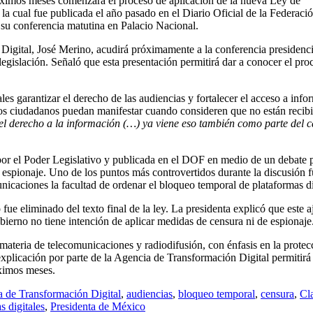
ximos meses comenzará el proceso de aplicación de la nueva Ley de
, la cual fue publicada el año pasado en el Diario Oficial de la Federaci
 su conferencia matutina en Palacio Nacional.
Digital, José Merino, acudirá próximamente a la conferencia presidenci
egislación. Señaló que esta presentación permitirá dar a conocer el pro
es garantizar el derecho de las audiencias y fortalecer el acceso a info
os ciudadanos puedan manifestar cuando consideren que no están recib
 el derecho a la información (…) ya viene eso también como parte del c
r el Poder Legislativo y publicada en el DOF en medio de un debate p
espionaje. Uno de los puntos más controvertidos durante la discusión fu
icaciones la facultad de ordenar el bloqueo temporal de plataformas di
 fue eliminado del texto final de la ley. La presidenta explicó que este 
gobierno no tiene intención de aplicar medidas de censura ni de espionaje
ateria de telecomunicaciones y radiodifusión, con énfasis en la protec
xplicación por parte de la Agencia de Transformación Digital permitirá
óximos meses.
 de Transformación Digital
,
audiencias
,
bloqueo temporal
,
censura
,
Cl
s digitales
,
Presidenta de México