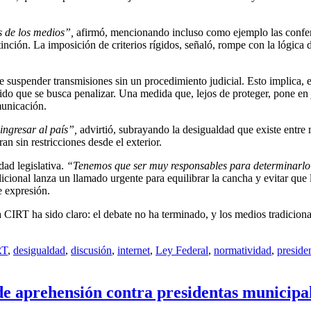
 de los medios”,
afirmó, mencionando incluso como ejemplo las confe
nción. La imposición de criterios rígidos, señaló, rompe con la lógica 
e suspender transmisiones sin un procedimiento judicial. Esto implica, 
ido que se busca penalizar. Una medida que, lejos de proteger, pone en 
municación.
ingresar al país”,
advirtió, subrayando la desigualdad que existe entre
an sin restricciones desde el exterior.
dad legislativa.
“Tenemos que ser muy responsables para determinarlo
dicional lanza un llamado urgente para equilibrar la cancha y evitar que
e expresión.
a CIRT ha sido claro: el debate no ha terminado, y los medios tradicion
RT
,
desigualdad
,
discusión
,
internet
,
Ley Federal
,
normatividad
,
preside
e aprehensión contra presidentas municipal