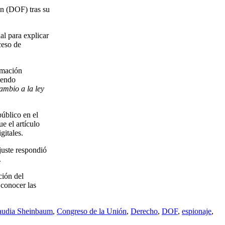
ón (DOF) tras su
al para explicar
ceso de
rmación
iendo
ambio a la ley
úblico en el
e el artículo
gitales.
ajuste respondió
.
ción del
 conocer las
audia Sheinbaum
,
Congreso de la Unión
,
Derecho
,
DOF
,
espionaje
,