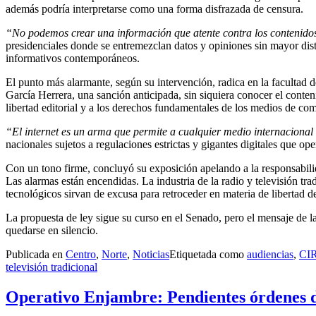
además podría interpretarse como una forma disfrazada de censura.
“No podemos crear una información que atente contra los contenidos
presidenciales donde se entremezclan datos y opiniones sin mayor disti
informativos contemporáneos.
El punto más alarmante, según su intervención, radica en la facultad d
García Herrera, una sanción anticipada, sin siquiera conocer el conten
libertad editorial y a los derechos fundamentales de los medios de co
“El internet es un arma que permite a cualquier medio internacional 
nacionales sujetos a regulaciones estrictas y gigantes digitales que oper
Con un tono firme, concluyó su exposición apelando a la responsabili
Las alarmas están encendidas. La industria de la radio y televisión tra
tecnológicos sirvan de excusa para retroceder en materia de libertad d
La propuesta de ley sigue su curso en el Senado, pero el mensaje de l
quedarse en silencio.
Publicada en
Centro
,
Norte
,
Noticias
Etiquetada como
audiencias
,
CI
televisión tradicional
Operativo Enjambre: Pendientes órdenes d