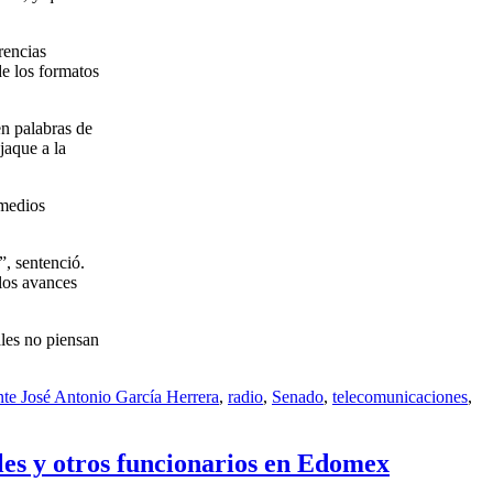
rencias
de los formatos
en palabras de
jaque a la
 medios
”, sentenció.
 los avances
ales no piensan
nte José Antonio García Herrera
,
radio
,
Senado
,
telecomunicaciones
,
es y otros funcionarios en Edomex