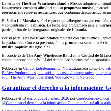
La visita de
The Amy Winehouse Band
a
México
adquiere un signi
lanzamientos encontró
afinidad
con su
propuesta musical
, marcada 
presencia entre nuevas
audiencias,
que continúan descubriendo su mús
El
Salón La Maraka
será el espacio que albergue esta presentación,
y concentrada en la
música
. La fecha está programada para el
vierne
participación de los integrantes originales de la
banda.
Por su parte,
EnLive Producciones
refuerza con este evento su apues
la producción. Con esta presentación, la
promotora
suma una fecha re
música popular
del siglo XXI.
El concierto de
The Amy Winehouse Band
en la
Ciudad de Méxic
continúa resonando más allá del tiempo.Los boletos están disponibles 
Publicada en
Centro
,
Entretenimiento
,
Norte
Etiquetada como
alto val
EnLive Producciones
,
honestidad
,
intensidad interpretativa
,
interpreta
soul
,
The Amy Winehouse Band
,
You Know I’m No Good
Garantizar el derecho a la información: Go
Publicada el
13 enero, 2026
13 enero, 2026
por
CuestionesdePolítica