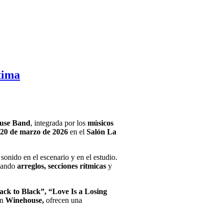
tima
use Band
, integrada por los
músicos
 20 de marzo de 2026
en el
Salón La
sonido en el escenario y en el estudio.
vando
arreglos, secciones rítmicas
y
ck to Black”, “Love Is a Losing
on
Winehouse,
ofrecen una