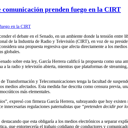
de comunicación prenden fuego en la CIRT
ender el debate en el Senado, en un ambiente donde la tensión entre li
nal de la Industria de Radio y Televisión (CIRT), en voz de su preside
onsidera una propuesta regresiva que afecta directamente a los medios 
as globales.
Senado sobre esta ley, García Herrera calificó la propuesta como una am
a la radio y televisión abierta, mientras que plataformas de streaming,
al de Transformación y Telecomunicaciones tenga la facultad de suspend
 los medios afectados. Esta medida fue descrita como censura previa, un
emocráticos más elementales.
ios
”, expresó con firmeza García Herrera, subrayando que hoy existen 
ace innecesarias regulaciones paternalistas que
“pretenden decidir por l
, destacando que esta obligaría a los medios electrónicos a separar explí
ica, que entorpecería el trabajo cotidiano de conductores y comunicado