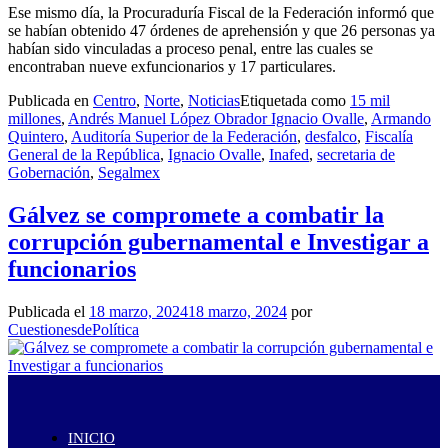
Ese mismo día, la Procuraduría Fiscal de la Federación informó que
se habían obtenido 47 órdenes de aprehensión y que 26 personas ya
habían sido vinculadas a proceso penal, entre las cuales se
encontraban nueve exfuncionarios y 17 particulares.
Publicada en
Centro
,
Norte
,
Noticias
Etiquetada como
15 mil
millones
,
Andrés Manuel López Obrador Ignacio Ovalle
,
Armando
Quintero
,
Auditoría Superior de la Federación
,
desfalco
,
Fiscalía
General de la República
,
Ignacio Ovalle
,
Inafed
,
secretaria de
Gobernación
,
Segalmex
Gálvez se compromete a combatir la
corrupción gubernamental e Investigar a
funcionarios
Publicada el
18 marzo, 2024
18 marzo, 2024
por
CuestionesdePolítica
INICIO