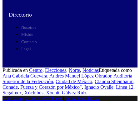
Directorio
Nosotros
Misión
Contacto
Legal
Publicada en
Centro
,
Elecciones
,
Norte
,
Noticias
Etiquetada como
Ana Gabriela Guevara
,
Andrés Manuel López Obrador
,
Auditoría
Superior de la Federación
,
Ciudad de México
,
Claudia Sheinbaum
,
Conade
,
Fuerza y Corazón por México"
,
Ignacio Ovalle
,
Línea 12
,
Segalmex
,
Xóchibus
,
Xóchitl Gálvez Ruiz
Funciona gracias a WordPress
|
Tema PopularFX