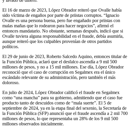
y lavado de dinero.
El 16 de marzo de 2023, López Obrador reiteró que Ovalle había
sido víctima de engaños por parte de priistas corruptos. “Ignacio
Ovalle es una persona buena, pero fue engañado por priistas con
malas mañas que lo rodearon para hacer negocios”, afirmó el
entonces mandatario. No obstante, semanas después, indicó que si
Ovalle tuviera alguna responsabilidad en el fraude, debía asumirla,
aunque reiteró que los culpables provenían de otros partidos
políticos.
El 29 de junio de 2023, Roberto Salcedo Aquino, entonces titular de
la Función Pública, aclaró que el desfalco ascendía a 9 mil 500
millones de pesos, y no a 15 mil millones. Ese día, López Obrador
reconoció que el caso de corrupción en Segalmex era el único
escándalo relevante de su administración, pero también el más
doloroso.
En julio de 2024, López Obrador calificó el fraude en Segalmex
como “una mancha” para su gobierno, admitiendo que el caso fue
producto tanto de descuidos como de “mala suerte”. El 5 de
septiembre de 2024, ya en la etapa final del sexenio, la Secretaría de
la Función Pública (SFP) anunció que el fraude ascendía a 2 mil 700
millones de pesos, lo que representaba un 28% de los 9 mil 500
millones observados inicialmente.