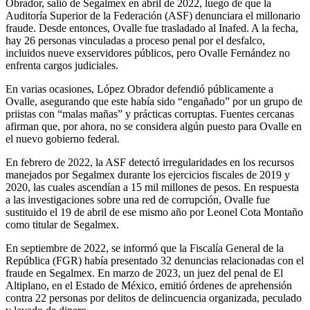
Obrador, salió de Segalmex en abril de 2022, luego de que la
Auditoría Superior de la Federación (ASF) denunciara el millonario
fraude. Desde entonces, Ovalle fue trasladado al Inafed. A la fecha,
hay 26 personas vinculadas a proceso penal por el desfalco,
incluidos nueve exservidores públicos, pero Ovalle Fernández no
enfrenta cargos judiciales.
En varias ocasiones, López Obrador defendió públicamente a
Ovalle, asegurando que este había sido “engañado” por un grupo de
priistas con “malas mañas” y prácticas corruptas. Fuentes cercanas
afirman que, por ahora, no se considera algún puesto para Ovalle en
el nuevo gobierno federal.
En febrero de 2022, la ASF detectó irregularidades en los recursos
manejados por Segalmex durante los ejercicios fiscales de 2019 y
2020, las cuales ascendían a 15 mil millones de pesos. En respuesta
a las investigaciones sobre una red de corrupción, Ovalle fue
sustituido el 19 de abril de ese mismo año por Leonel Cota Montaño
como titular de Segalmex.
En septiembre de 2022, se informó que la Fiscalía General de la
República (FGR) había presentado 32 denuncias relacionadas con el
fraude en Segalmex. En marzo de 2023, un juez del penal de El
Altiplano, en el Estado de México, emitió órdenes de aprehensión
contra 22 personas por delitos de delincuencia organizada, peculado