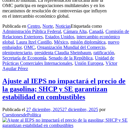
comercio mundial. La representación mexicana ante la
OMC participa en negociaciones multilaterales y en los
mecanismos de resolución de controversias que influyen
en el intercambio económico global.
Publicada en
Centro
,
Norte
,
Noticias
Etiquetada como
Administración Pública Federal
,
Cámara Alta
,
Canadá
,
Comisión de
Relaciones Exteriores
,
Estados Unidos
,
intercambio económico
global
,
Laura Itzel Castillo
,
México
,
misión diplomática
,
nuevo
embajador
,
OMC
,
Organización Mundial del Comercio
,
plenipotenciario
,
presidenta Claudia Sheinbaum
,
ratificación
,
Secretaría de Economía
,
Senado de la República
,
Unidad de
Prácticas Comerciales Internacionales
,
Unión Europea
,
Víctor
Aguilar Pérez
Ajuste al IEPS no impactará el precio de
la gasolina; SHCP y SE garantizan
estabilidad en combustibles
Publicada el
27 diciembre, 2025
27 diciembre, 2025
por
CuestionesdePolítica