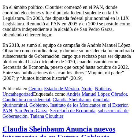
En el ámbito político, Clouthier comenzó en el PAN, donde
coordinó elecciones y fue diputada federal suplente en la LV
Legislatura. En 2003, fue diputada federal plurinominal en la LIX
Legislatura. Renunció al PAN en 2005 y en 2009 se postuló como
candidata independiente a la alcaldía de San Pedro Garza,
obteniendo el tercer lugar.
En 2018, se sumó al equipo de campaña de Andrés Manuel López
Obrador como coordinadora, y durante su presidencia fue nombrada
subsecretaria de Gobernación, cargo que rechazó para ser diputada
plurinominal hasta diciembre de 2020, cuando asumió como
Secretaria de Economía, puesto que ocupó hasta octubre de 2022.
Entre sus publicaciones destacan los libros “Maquío, mi padre”
(2007) y “Juntos hicimos historia” (2019).
Publicada en
Centro
,
Estado de México
,
Norte
,
Noticias
,
Uncathegorized
Etiquetada como
Andrés Manuel López Obrador
,
Candidatura presidencial
,
Claudia Sheinbaum
,
diputada
plurinominal
,
Gobierno
,
Instituto de los Mexicanos en el Exterior
,
PAN
,
San Pedro Garza
,
Secretaría de Economía
,
subsecretaría de
Gobernación
,
Tatiana Clouthier
Claudia Sheinbaum Anuncia nuevos