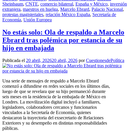
Sheinbaum
,
CNTE
,
comercio bilateral
,
España y México
,
inversión
extranjera
,
maestros en huelga
,
Marcelo Ebrard
,
Palacio Nacional
,
protestas magisteriales
,
relación México España
,
Secretaría de
Economía
,
Unión Europea
No estás solo: Ola de respaldo a Marcelo
Ebrard tras polémica por estancia de su
hijo en embajada
Publicada el
20 abril, 2026
20 abril, 2026
por
CuestionesdePolítica
Una serie de mensajes de respaldo a Marcelo Ebrard
comenzó a difundirse en redes sociales en los últimos días,
luego de que se revelara que su hijo permaneció durante
seis meses en la residencia de la embajada de México en
Londres. La movilización digital incluyó a familiares,
legisladores, colaboradores cercanos y funcionarios
vinculados a la Secretaría de Economía, quienes
destacaron la trayectoria del exsecretario de Relaciones
Exteriores y su desempeño en distintas responsabilidades
públicas.