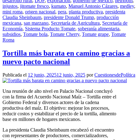
desarrollo rural
,
DOF
,
exportación
,
gobierno de México
,
heirloom
,
injustos
,
jitomate fresco
,
kumato
,
Manuel Antonio Cázares
,
medley
,
mini roma
,
origen nacional
,
pera
,
planta productiva
,
presidenta
Claudia Sheinbaum
,
presidente Donald Trump
,
producción
mexicana
,
san marzano
,
Secretaría de Agricultura
,
Secretaría de
Economía
,
Sistema Producto Tomate
,
soberanía alimentaria
,
subsidios
,
Tomate bola
,
Tomate Cherry
,
Tomate grape
,
Tomate
Roma
Tortilla más barata en camino gracias a
nuevo pacto nacional
Publicada el
12 junio, 2025
12 junio, 2025
por
CuestionesdePolítica
Una reunión de alto nivel en Palacio Nacional concluyó
con la firma del Acuerdo Nacional Maíz – Tortilla entre el
Gobierno Federal y diversos actores de la cadena
productiva del maíz. El objetivo: mejorar los procesos,
reducir costos y estabilizar el precio de la tortilla, alimento
base en millones de hogares mexicanos.
La presidenta Claudia Sheinbaum encabezó el encuentro
con representantes de productores, comercializadores,