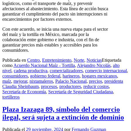
logísticos, como el transporte de maíz, y prevenir
afectaciones al abastecimiento. Esta línea de acción busca
garantizar el cumplimiento del pacto sin interrupciones ni
encarecimientos por factores externos.
Con este acuerdo, se inicia una nueva etapa para el sector
del maíz y la tortilla en México, marcada por la
colaboración entre gobierno e industria, con el fin de
garantizar precios más estables y accesibles para los
consumidores.
Publicada en
Centro
,
Entretenimiento
,
Norte
,
Noticias
Etiquetada
como
Acuerdo Nacional Maíz - Tortilla
,
Alejandro Nicolás
,
alto
nivel
,
cadena productiva
,
comercializadores
,
comercio internacional
,
consumidores
,
gobierno federal
,
harineros
,
hogares mexicanos
,
maíz
,
mejorar
,
nixtamaleros
,
Palacio Nacional
,
precios
,
presidenta
Claudia Sheinbaum
,
procesos
,
productores
,
reducir costos
,
Secretaría de Economía
,
Secretaría de Seguridad Ciudadana
,
tortilleros
Plaza Izazaga 89, símbolo del comercio
ilegal, será sujeta a extinción de dominio
Publicada el
29 noviembre, 2024
por
Fernando Guzman