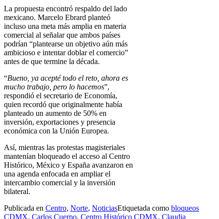
La propuesta encontró respaldo del lado
mexicano. Marcelo Ebrard planteó
incluso una meta más amplia en materia
comercial al señalar que ambos países
podrían “plantearse un objetivo aún más
ambicioso e intentar doblar el comercio”
antes de que termine la década.
“
Bueno, ya acepté todo el reto, ahora es
mucho trabajo, pero lo hacemos
”,
respondió el secretario de Economía,
quien recordó que originalmente había
planteado un aumento de 50% en
inversión, exportaciones y presencia
económica con la Unión Europea.
Así, mientras las protestas magisteriales
mantenían bloqueado el acceso al Centro
Histórico, México y España avanzaron en
una agenda enfocada en ampliar el
intercambio comercial y la inversión
bilateral.
Publicada en
Centro
,
Norte
,
Noticias
Etiquetada como
bloqueos
CDMX
,
Carlos Cuerpo
,
Centro Histórico CDMX
,
Claudia