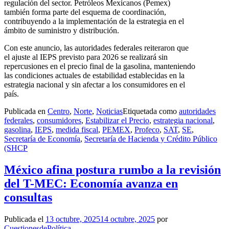
regulación del sector. Petróleos Mexicanos (Pemex)
también forma parte del esquema de coordinación,
contribuyendo a la implementación de la estrategia en el
ámbito de suministro y distribución.
Con este anuncio, las autoridades federales reiteraron que
el ajuste al IEPS previsto para 2026 se realizará sin
repercusiones en el precio final de la gasolina, manteniendo
las condiciones actuales de estabilidad establecidas en la
estrategia nacional y sin afectar a los consumidores en el
país.
Publicada en
Centro
,
Norte
,
Noticias
Etiquetada como
autoridades
federales
,
consumidores
,
Estabilizar el Precio
,
estrategia nacional
,
gasolina
,
IEPS
,
medida fiscal
,
PEMEX
,
Profeco
,
SAT
,
SE
,
Secretaría de Economía
,
Secretaría de Hacienda y Crédito Público
(SHCP
México afina postura rumbo a la revisión
del T-MEC: Economía avanza en
consultas
Publicada el
13 octubre, 2025
14 octubre, 2025
por
CuestionesdePolítica