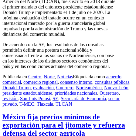
América del Norte (TLCAN), fue suscrito en 2018 durante
el primer mandato del entonces presidente estadounidense
Donald Trump e implementado el 1 de julio de 2020. La
próxima evaluación del tratado ocurre en un contexto
internacional marcado por la guerra arancelaria global
impulsada por la administración de Trump y las nuevas
dinámicas del comercio mundial.
De acuerdo con la SE, los resultados de las consultas
permitirán definir una postura nacional sólida y
consensuada frente a los socios de Norteamérica, con base
en los intereses de los distintos sectores económicos del
país y en las condiciones actuales del comercio regional.
Publicada en
Centro
,
Norte
,
Noticias
Etiquetada como
acuerdo
comercial
,
comercio regional
,
consenso interno
,
consultas públicas
,
Donald Trump
,
evaluación
,
Guerrero
,
Norteamérica
,
Nuevo León
,
presidente estadounidense
,
prioridades nacionales
,
Queretaro
,
revisión
,
San Luis Potosí
,
SE
,
Secretaría de Economía
,
sector
privado
,
T-MEC
,
Tlaxcala
,
TLCAN
México fija precios mínimos de
exportación para el jitomate y refuerza
defensa del sector agrícola