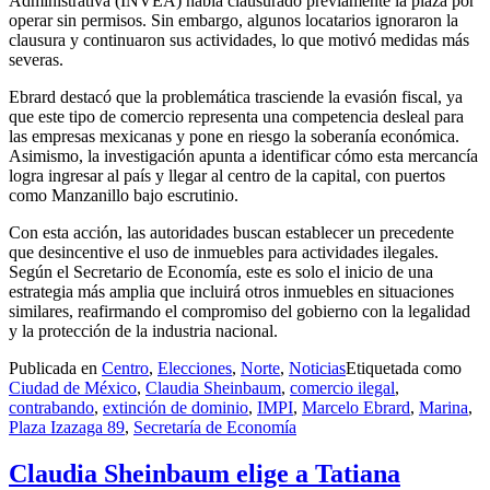
Administrativa (INVEA) había clausurado previamente la plaza por
operar sin permisos. Sin embargo, algunos locatarios ignoraron la
clausura y continuaron sus actividades, lo que motivó medidas más
severas.
Ebrard destacó que la problemática trasciende la evasión fiscal, ya
que este tipo de comercio representa una competencia desleal para
las empresas mexicanas y pone en riesgo la soberanía económica.
Asimismo, la investigación apunta a identificar cómo esta mercancía
logra ingresar al país y llegar al centro de la capital, con puertos
como Manzanillo bajo escrutinio.
Con esta acción, las autoridades buscan establecer un precedente
que desincentive el uso de inmuebles para actividades ilegales.
Según el Secretario de Economía, este es solo el inicio de una
estrategia más amplia que incluirá otros inmuebles en situaciones
similares, reafirmando el compromiso del gobierno con la legalidad
y la protección de la industria nacional.
Publicada en
Centro
,
Elecciones
,
Norte
,
Noticias
Etiquetada como
Ciudad de México
,
Claudia Sheinbaum
,
comercio ilegal
,
contrabando
,
extinción de dominio
,
IMPI
,
Marcelo Ebrard
,
Marina
,
Plaza Izazaga 89
,
Secretaría de Economía
Claudia Sheinbaum elige a Tatiana