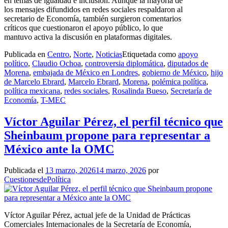
en temas de igualdad e inclusión. Aunque la mayoría de
los mensajes difundidos en redes sociales respaldaron al
secretario de Economía, también surgieron comentarios
críticos que cuestionaron el apoyo público, lo que
mantuvo activa la discusión en plataformas digitales.
Publicada en
Centro
,
Norte
,
Noticias
Etiquetada como
apoyo
político
,
Claudio Ochoa
,
controversia diplomática
,
diputados de
Morena
,
embajada de México en Londres
,
gobierno de México
,
hijo
de Marcelo Ebrard
,
Marcelo Ebrard
,
Morena
,
polémica política
,
política mexicana
,
redes sociales
,
Rosalinda Bueso
,
Secretaría de
Economía
,
T-MEC
Víctor Aguilar Pérez, el perfil técnico que
Sheinbaum propone para representar a
México ante la OMC
Publicada el
13 marzo, 2026
14 marzo, 2026
por
CuestionesdePolítica
Víctor Aguilar Pérez, actual jefe de la Unidad de Prácticas
Comerciales Internacionales de la Secretaría de Economía,