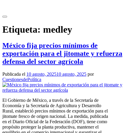
Saltar
al
contenido
Etiqueta:
medley
México fija precios mínimos de
exportación para el jitomate y refuerza
defensa del sector agrícola
Publicada el
10 agosto, 2025
10 agosto, 2025
por
CuestionesdePolítica
El Gobierno de México, a través de la Secretaría de
Economía y la Secretaría de Agricultura y Desarrollo
Rural, estableció precios mínimos de exportación para el
jitomate fresco de origen nacional. La medida, publicada
en el Diario Oficial de la Federación (DOF), tiene como
propósito proteger la planta productiva, mantener el
equilibrio en el comercio internacional y garantizar el