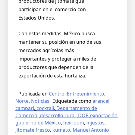
productores de jitomate que
participan en el comercio con
Estados Unidos.
Con estas medidas, México busca
mantener su posición en uno de sus
mercados agrícolas más
importantes y proteger a miles de
productores que dependen de la
exportación de esta hortaliza.
Publicada en
Centro
,
Entretenimiento
,
Norte
,
Noticias
Etiquetada como
arancel
,
campari
,
cocktail
,
Departamento de
Comercio
,
desarrollo rural
,
DOF
,
exportación
,
gobierno de México
,
heirloom
,
injustos
,
jitomate fresco
,
kumato
,
Manuel Antonio